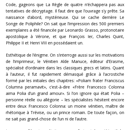
Code, gageons que La Règle de quatre n’échappera pas aux
tentatives de décryptage. Il faut dire que l’ouvrage s’y prête. Sa
naissance d’abord, mystérieuse. Qui se cache derrière Le
Songe de Poliphile? On sait que l’impression des 500 premiers
exemplaires a été financée par Leonardo Grasso, protonotaire
apostolique à Vérone, et que François Ier, Charles Quint,
Philippe II et Henri VIII en possédaient un.
Esthétique de l’énigme. On s’interroge aussi sur les motivations
de l’imprimeur, le Vénitien Alde Manuce, éditeur d’Erasme,
spécialisé d’ordinaire dans les classiques grecs et latins. Quant
à l’auteur, il fut rapidement démasqué grâce à l’acrostiche
formé par les initiales des chapitres: «Poliam frater Franciscus
Columna peramavit», c’est-à-dire «Frère Francesco Colonna
aima Polia d’un grand amour». Si l’on ignore qui était Polia –
personne réelle ou allégorie – les spécialistes hésitent encore
entre deux Francesco Colonna: un moine vénitien, maître de
rhétorique à Trévise, ou un prince romain. De toute façon, on
ne sait pas grand-chose de l’un ni de l’autre.