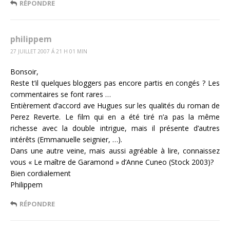
RÉPONDRE
philippem
27 JUILLET 2007 Á 21 H 01 MIN
Bonsoir,
Reste t’il quelques bloggers pas encore partis en congés ? Les
commentaires se font rares …
Entièrement d’accord ave Hugues sur les qualités du roman de
Perez Reverte. Le film qui en a été tiré n’a pas la même
richesse avec la double intrigue, mais il présente d’autres
intérêts (Emmanuelle seignier, …).
Dans une autre veine, mais aussi agréable à lire, connaissez
vous « Le maître de Garamond » d’Anne Cuneo (Stock 2003)?
Bien cordialement
Philippem
RÉPONDRE