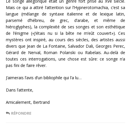
Le songe allégorique était un genre fort prisé au XVe siècle.
Mais ce qui a attiré l’attention sur l’Hypnerotomachia, c’est sa
langue (mélange de syntaxe italienne et de lexique latin,
parsemé d’hébreu, de grec, d’arabe, et même de
hiéroglyphes), la complexité de ses songes et son esthétique
de l’énigme («J’étais nu si la bête ne m’eût couvert»). Ces
mystères ont inspiré, au cours des siècles, des artistes aussi
divers que Jean de La Fontaine, Salvador Dali, Georges Perec,
Gérard de Nerval, Roman Polanski ou Rabelais. Au-delà de
toutes ces interrogations, une chose est sûre: ce songe n’a
pas fini de faire rêver.
J’aimerais l’avis d’un bibliophile qui l’a lu…
Dans l’attente,
Amicalement, Bertrand
RÉPONDRE