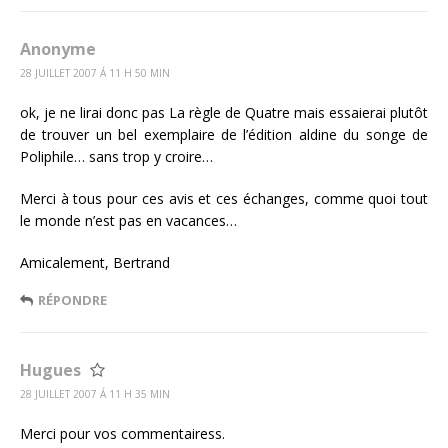
Anonyme
28 JUILLET 2007 Á 11 H 50 MIN
ok, je ne lirai donc pas La règle de Quatre mais essaierai plutôt
de trouver un bel exemplaire de l’édition aldine du songe de
Poliphile… sans trop y croire…
Merci à tous pour ces avis et ces échanges, comme quoi tout
le monde n’est pas en vacances…
Amicalement, Bertrand
RÉPONDRE
Hugues
28 JUILLET 2007 Á 11 H 35 MIN
Merci pour vos commentairess.