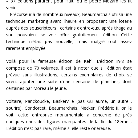
– 37 éditions partirent pour Haïti où le poète Mozard les fît
venir.
– Précurseur à de nombreux niveaux, Beaumarchais utilisa une
technique marketing avant l’heure en proposant une loterie
auprès des souscripteurs : certains d’entre-eux, après tirage au
sort pouvaient se voir offrir gratuitement l’édition. Cette
technique n’était pas nouvelle, mais malgré tout assez
rarement employée.
Voilà pour la fameuse édition de Kehl. L’édition in-8 se
compose de 70 volumes. Il est à noter que si l’édition était
prévue sans illustrations, certains exemplaires de choix se
virent ajouter une suite d’une centaine de planches, dont
certaines par Moreau le Jeune.
Voltaire, Panckoucke, Baskerville (pas Guillaume, un autre…
sourire), Condorcet, Beaumarchais, Necker, Frédéric II, on le
voît, cette entreprise monumentale a concerné de près
quelques unes des figures marquantes de la fin du 18ème…
L’édition n’est pas rare, même si elle reste onéreuse.