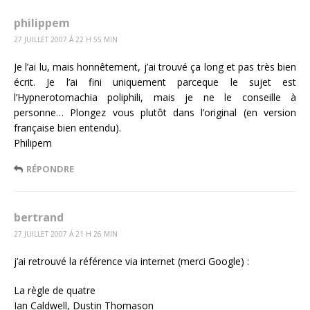
philippem
27 JUILLET 2007 Á 22 H 55 MIN
Je l’ai lu, mais honnêtement, j’ai trouvé ça long et pas très bien
écrit. Je l’ai fini uniquement parceque le sujet est
l’Hypnerotomachia poliphili, mais je ne le conseille à
personne… Plongez vous plutôt dans l’original (en version
française bien entendu).
Philipem
RÉPONDRE
bertrand
27 JUILLET 2007 Á 21 H 26 MIN
j’ai retrouvé la référence via internet (merci Google) :
La règle de quatre
Ian Caldwell, Dustin Thomason