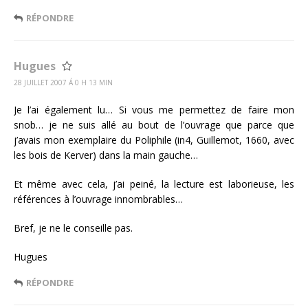
RÉPONDRE
Hugues
28 JUILLET 2007 Á 0 H 13 MIN
Je l’ai également lu… Si vous me permettez de faire mon
snob… je ne suis allé au bout de l’ouvrage que parce que
j’avais mon exemplaire du Poliphile (in4, Guillemot, 1660, avec
les bois de Kerver) dans la main gauche…
Et même avec cela, j’ai peiné, la lecture est laborieuse, les
références à l’ouvrage innombrables…
Bref, je ne le conseille pas.
Hugues
RÉPONDRE