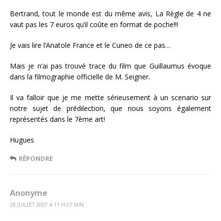
Bertrand, tout le monde est du même avis, La Règle de 4 ne
vaut pas les 7 euros qu’il coûte en format de poche!!!
Je vais lire l’Anatole France et le Cuneo de ce pas…
Mais je n’ai pas trouvé trace du film que Guillaumus évoque
dans la filmographie officielle de M. Seigner.
Il va falloir que je me mette sérieusement à un scenario sur
notre sujet de prédilection, que nous soyons également
représentés dans le 7ème art!
Hugues
RÉPONDRE
Anonyme
28 JUILLET 2007 Á 11 H 07 MIN