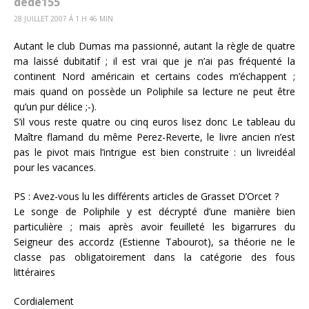
dede155
28 JUILLET 2007 Á 1 H 46 MIN
Autant le club Dumas ma passionné, autant la règle de quatre
ma laissé dubitatif ; il est vrai que je n’ai pas fréquenté la
continent Nord américain et certains codes m’échappent ;
mais quand on possède un Poliphile sa lecture ne peut être
qu’un pur délice ;-).
S’il vous reste quatre ou cinq euros lisez donc Le tableau du
Maître flamand du même Perez-Reverte, le livre ancien n’est
pas le pivot mais l’intrigue est bien construite : un livreidéal
pour les vacances.
PS : Avez-vous lu les différents articles de Grasset D’Orcet ?
Le songe de Poliphile y est décrypté d’une manière bien
particulière ; mais après avoir feuilleté les bigarrures du
Seigneur des accordz (Estienne Tabourot), sa théorie ne le
classe pas obligatoirement dans la catégorie des fous
littéraires
Cordialement