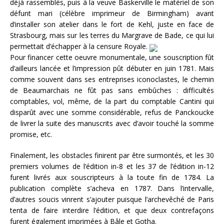
déjà rassemblés, puis à la veuve Baskerville le matériel de son
défunt mari (célèbre imprimeur de Birmingham) avant
d’installer son atelier dans le fort de Kehl, juste en face de
Strasbourg, mais sur les terres du Margrave de Bade, ce qui lui
permettait d’échapper à la censure Royale.
Pour financer cette oeuvre monumentale, une souscription fût
d’ailleurs lancée et l’impression pût débuter en juin 1781. Mais
comme souvent dans ses entreprises iconoclastes, le chemin
de Beaumarchais ne fût pas sans embûches : difficultés
comptables, vol, même, de la part du comptable Cantini qui
disparût avec une somme considérable, refus de Panckoucke
de livrer la suite des manuscrits avec d’avoir touché la somme
promise, etc.
Finalement, les obstacles finirent par être surmontés, et les 30
premiers volumes de l’édition in-8 et les 37 de l’édition in-12
furent livrés aux souscripteurs à la toute fin de 1784. La
publication complète s’acheva en 1787. Dans l’intervalle,
d’autres soucis vinrent s’ajouter puisque l’archevêché de Paris
tenta de faire interdire l’édition, et que deux contrefaçons
furent également imprimées à Bâle et Gotha.