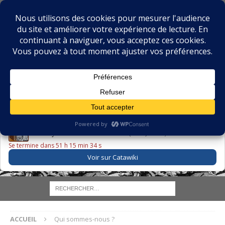
BIBLIOPHILIE.COM
LE BLOG DU BIBLIOPHILE, DES BIBLIOPHILES, DE LA
BIBLIOPHILIE ET DES LIVRES ANCIENS
LE LIVRE DU JOUR
Godefroy – Histoire de Charles VI (1663) ·
225,00 EUR
Se termine dans 51 h 15 min 34 s
Voir sur Catawiki
ACCUEIL
Qui sommes-nous ?