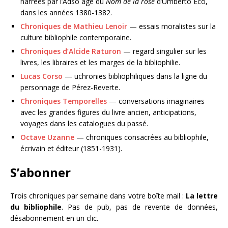
narrées par l’Adso âgé du
Nom de la rose
d’Umberto Eco,
dans les années 1380-1382.
Chroniques de Mathieu Lenoir
— essais moralistes sur la
culture bibliophile contemporaine.
Chroniques d’Alcide Raturon
— regard singulier sur les
livres, les libraires et les marges de la bibliophilie.
Lucas Corso
— uchronies bibliophiliques dans la ligne du
personnage de Pérez-Reverte.
Chroniques Temporelles
— conversations imaginaires
avec les grandes figures du livre ancien, anticipations,
voyages dans les catalogues du passé.
Octave Uzanne
— chroniques consacrées au bibliophile,
écrivain et éditeur (1851-1931).
S’abonner
Trois chroniques par semaine dans votre boîte mail :
La lettre
du bibliophile
. Pas de pub, pas de revente de données,
désabonnement en un clic.