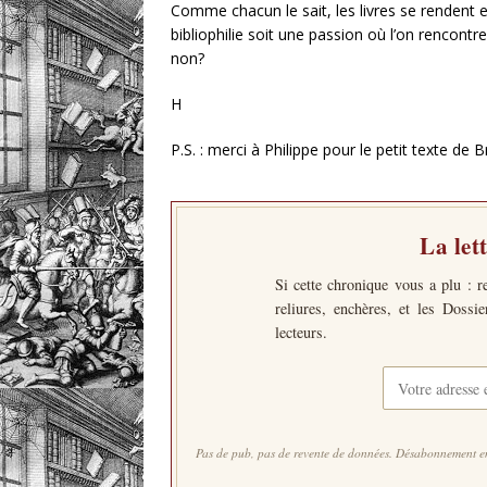
Comme chacun le sait, les livres se rendent e
bibliophilie soit une passion où l’on rencontr
non?
H
P.S. : merci à Philippe pour le petit texte de
La let
Si cette chronique vous a plu : r
reliures, enchères, et les Dossi
lecteurs.
Pas de pub, pas de revente de données. Désabonnement en