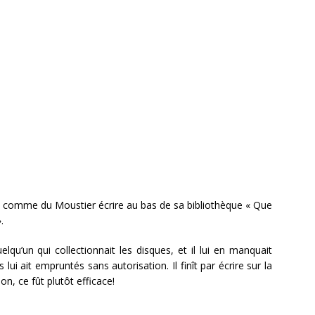
, et comme du Moustier écrire au bas de sa bibliothèque « Que
.
elqu’un qui collectionnait les disques, et il lui en manquait
es lui ait empruntés sans autorisation. Il finît par écrire sur la
n, ce fût plutôt efficace!