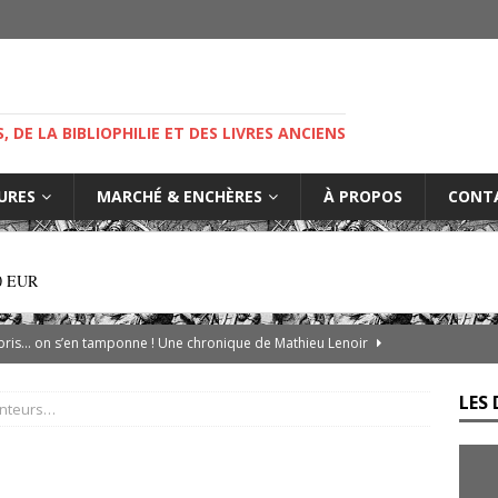
M
S, DE LA BIBLIOPHILIE ET DES LIVRES ANCIENS
IURES
MARCHÉ & ENCHÈRES
À PROPOS
CONT
0 EUR
ibris… on s’en tamponne ! Une chronique de Mathieu Lenoir
LES 
unteurs…
es d’Adso de Melk : Le Dernier Templier
DIVERS
— Livres singuliers croisés sur eBay et Catawiki
EBAYANA
de.com : le vendeur, l’expert et la plateforme… comment s’y