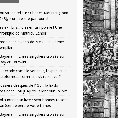
ortrait de relieur : Charles Meunier (1866-
948), « une reliure par jour »!
es ex-libris… on s’en tamponne ! Une
hronique de Mathieu Lenoir
hroniques d’Adso de Melk : Le Dernier
emplier
Bayana — Livres singuliers croisés sur
Bay et Catawiki
odecade.com : le vendeur, l’expert et la
lateforme… comment s’y retrouver?
ossiers cliniques de l’IGLI : la libido
ossidendi, ou jusqu’où aller pour un livre
ollationner un livre : sept bonnes raisons
’arrêter de perdre votre temps
Bayana — Livres singuliers croisés sur