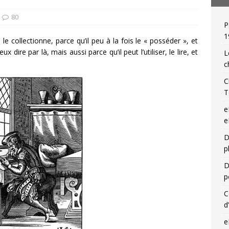
80
P
 de relieur : Charles Meunier (1866-1948), « une reliure par jour »!
1
i le collectionne, parce qu’il peu à la fois le « posséder », et
ire par là, mais aussi parce qu’il peut l’utiliser, le lire, et
L
c
C
T
e
e
D
p
D
p
C
d
e