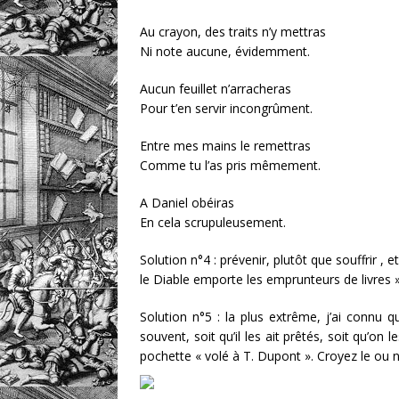
Au crayon, des traits n’y mettras
Ni note aucune, évidemment.
Aucun feuillet n’arracheras
Pour t’en servir incongrûment.
Entre mes mains le remettras
Comme tu l’as pris mêmement.
A Daniel obéiras
En cela scrupuleusement.
Solution n°4 : prévenir, plutôt que souffrir 
le Diable emporte les emprunteurs de livres »
Solution n°5 : la plus extrême, j’ai connu qu
souvent, soit qu’il les ait prêtés, soit qu’on l
pochette « volé à T. Dupont ». Croyez le ou no