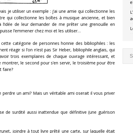
e
vais je utiliser un exemple : j’ai une amie qui collectionne les
L
tre qui collectionne les boîtes à musique ancienne, et bien
a
à l’idée de leur demander de me prêter une grenouille en
L
puisse l’emmener chez moi et les utiliser…
e cette catégorie de personnes honnie des bibliophiles : les
t réagir si l’on n’est pas Sir Heber, bibliophile anglais, qui
avoir trois exemplaires de chaque ouvrage intéressant, et
e montrer, le second pour s’en servir, le troisième pour être
 faire?
de perdre un ami? Mais un véritable ami oserait il vous priver
rise de surdité aussi inattendue que définitive (une guérison
unet, joindre à tout livre prêté une carte, sur laquelle était