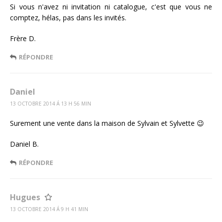
Si vous n'avez ni invitation ni catalogue, c'est que vous ne
comptez, hélas, pas dans les invités.
Frère D.
RÉPONDRE
Daniel
13 OCTOBRE 2014 Á 13 H 56 MIN
Surement une vente dans la maison de Sylvain et Sylvette 😉
Daniel B.
RÉPONDRE
Hugues
13 OCTOBRE 2014 Á 9 H 41 MIN