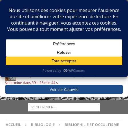
BIBLIOPHILIE.COM
LE BLOG DU BIBLIOPHILE, DES BIBLIOPHILES, DE LA
BIBLIOPHILIE ET DES LIVRES ANCIENS
LE LIVRE DU JOUR
Godefroy – Histoire de Charles VI (1663) ·
225,00 EUR
Se termine dans 39 h 26 min 43 s
Voir sur Catawiki
ACCUEIL
BIBLIOLOGIE
BIBLIOPHILIE ET OCCULTISME