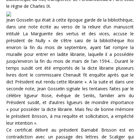
le règne de Charles IX.
Jean Gosselin qui était à cette époque garde de la bibliothèque,
dans une note écrite au verso de la reliure d’un manuscrit
intitulé La Marguerite des vertus et des vices, accuse le
président de Nully « de s’être saisi de la bibliothèque Roi
environ la fin du mois de septembre, ayant fait rompre la
muraille pour entrer en ladite librairie, laquelle il a possédée
jusqu’environ la fin du mois de mars de l’an 1594… Durant le
temps susdit ont été emportés de la dicte librairie plusieurs
livres dont le commissaire Chenault fit enquête après que le
dict Président eut rendu cette librairie ». A la suite et dans une
seconde note, Jean Gosselin signale les tentaives faites par le
célèbre ligueur Rose, évêque de Senlis, familier ami du
Président susdit, et d’autres ligueurs de moindre importance
« pour posséder la dicte librairie. Mais feu de bonne mémoire
le président Brisson, à ma requête et sollicitation, a empêché
leur intention ».
Ce certificat délivré au président Barnabé Brisson est en
contradiction avec un passage des lettres de Scaliger qui