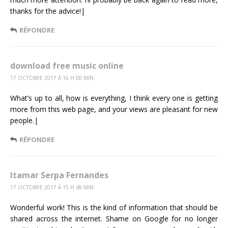
thanks for the advice!|
RÉPONDRE
download free music online
17 OCTOBRE 2017 Á 16 H 00 MIN
What’s up to all, how is everything, I think every one is getting
more from this web page, and your views are pleasant for new
people.|
RÉPONDRE
Itamar Serpa Fernandes
17 OCTOBRE 2017 Á 15 H 48 MIN
Wonderful work! This is the kind of information that should be
shared across the internet. Shame on Google for no longer