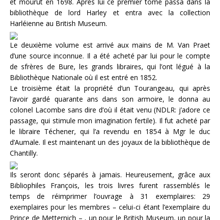
et mourut en 1698. Après lui ce premier tome passa dans la
bibliothèque de lord Harley et entra avec la collection
Harléienne au British Museum.
Le deuxième volume est arrivé aux mains de M. Van Praet
d’une source inconnue. Il a été acheté par lui pour le compte
de sfrères de Bure, les grands libraires, qui l’ont légué à la
Bibliothèque Nationale où il est entré en 1852.
Le troisième était la propriété d’un Tourangeau, qui après
l’avoir gardé quarante ans dans son armoire, le donna au
colonel Lacombe sans dire d’où il était venu (NDLR: j’adore ce
passage, qui stimule mon imagination fertile). Il fut acheté par
le libraire Téchener, qui l’a revendu en 1854 à Mgr le duc
d’Aumale. Il est maintenant un des joyaux de la bibliothèque de
Chantilly.
Ils seront donc séparés à jamais. Heureusement, grâce aux
Bibliophiles François, les trois livres furent rassemblés le
temps de réimprimer l’ouvrage à 31 exemplaires: 29
exemplaires pour les membres – celui-ci étant l’exemplaire du
Prince de Metternich – , un pour le British Museum, un pour la