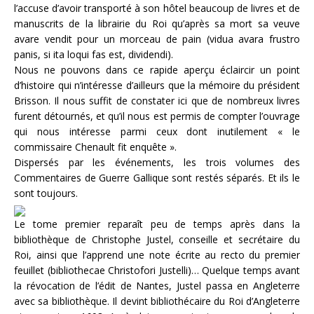
l’accuse d’avoir transporté à son hôtel beaucoup de livres et de
manuscrits de la librairie du Roi qu’après sa mort sa veuve
avare vendit pour un morceau de pain (vidua avara frustro
panis, si ita loqui fas est, dividendi).
Nous ne pouvons dans ce rapide aperçu éclaircir un point
d’histoire qui n’intéresse d’ailleurs que la mémoire du président
Brisson. Il nous suffit de constater ici que de nombreux livres
furent détournés, et qu’il nous est permis de compter l’ouvrage
qui nous intéresse parmi ceux dont inutilement « le
commissaire Chenault fit enquête ».
Dispersés par les événements, les trois volumes des
Commentaires de Guerre Gallique sont restés séparés. Et ils le
sont toujours.
Le tome premier reparaît peu de temps après dans la
bibliothèque de Christophe Justel, conseille et secrétaire du
Roi, ainsi que l’apprend une note écrite au recto du premier
feuillet (bibliothecae Christofori Justelli)… Quelque temps avant
la révocation de l’édit de Nantes, Justel passa en Angleterre
avec sa bibliothèque. Il devint bibliothécaire du Roi d’Angleterre