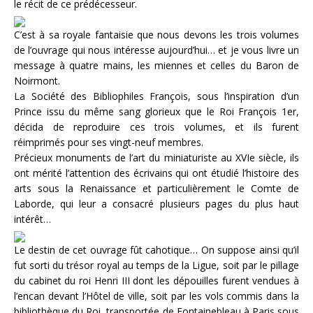
le récit de ce prédécesseur.
C’est à sa royale fantaisie que nous devons les trois volumes
de l’ouvrage qui nous intéresse aujourd’hui… et je vous livre un
message à quatre mains, les miennes et celles du Baron de
Noirmont.
La Société des Bibliophiles François, sous l’inspiration d’un
Prince issu du même sang glorieux que le Roi François 1er,
décida de reproduire ces trois volumes, et ils furent
réimprimés pour ses vingt-neuf membres.
Précieux monuments de l’art du miniaturiste au XVIe siècle, ils
ont mérité l’attention des écrivains qui ont étudié l’histoire des
arts sous la Renaissance et particulièrement le Comte de
Laborde, qui leur a consacré plusieurs pages du plus haut
intérêt…
Le destin de cet ouvrage fût cahotique… On suppose ainsi qu’il
fut sorti du trésor royal au temps de la Ligue, soit par le pillage
du cabinet du roi Henri III dont les dépouilles furent vendues à
l’encan devant l’Hôtel de ville, soit par les vols commis dans la
bibliothèque du Roi, transportée de Fontainebleau à Paris sous