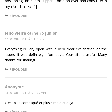
positioning this submit upper! Come on over and consult with
my site . Thanks =)|
RÉPONDRE
lelio vieira carneiro junior
17 OCTOBRE 2017 Á 3 H 53 MIN
Everything is very open with a very clear explanation of the
issues. It was definitely informative. Your site is useful. Many
thanks for sharing!|
RÉPONDRE
Anonyme
13 OCTOBRE 2014 Á 22 H 09 MIN
C'est plus compliqué et plus simple que ça…