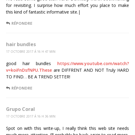
for revisiting. I surprise how much effort you place to make
this kind of fantastic informative site.|
RÉPONDRE
hair bundles
17 OCTOBRE 2017 Á 16 H 47 MIN
good hair bundles
https://www.youtube.com/watch?
v=koiFnDsfNPU.These
are DIFFRENT AND NOT Truly HARD
TO FIND. . BE A TREND SETTER!
RÉPONDRE
Grupo Coral
17 OCTOBRE 2017 Á 16 H 36 MIN
Spot on with this write-up, I really think this web site needs
much more attention. I’ll probably be back again to read more,