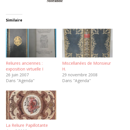
Morande
Similaire
Reliures anciennes :
Miscellanées de Monsieur
exposition virtuelle I
H.
26 juin 2007
29 novembre 2008
Dans "Agenda"
Dans "Agenda"
La Reliure Papillotante