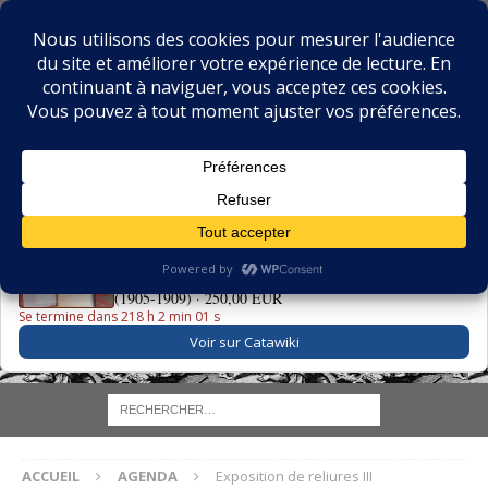
BIBLIOPHILIE.COM
LE BLOG DU BIBLIOPHILE, DES BIBLIOPHILES, DE LA
BIBLIOPHILIE ET DES LIVRES ANCIENS
LE LIVRE DU JOUR
La Grande Danse Macabre des Vifs - Martin van Maële
(1905-1909) ·
250,00 EUR
Se termine dans 218 h 2 min 00 s
Voir sur Catawiki
ACCUEIL
AGENDA
Exposition de reliures III