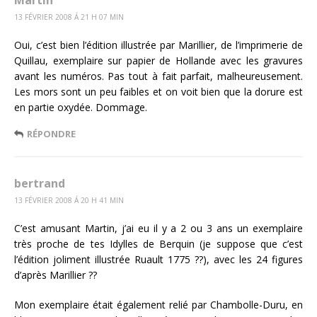
13 FÉVRIER 2008 Á 21 H 07 MIN
Oui, c’est bien l’édition illustrée par Marillier, de l’imprimerie de
Quillau, exemplaire sur papier de Hollande avec les gravures
avant les numéros. Pas tout à fait parfait, malheureusement.
Les mors sont un peu faibles et on voit bien que la dorure est
en partie oxydée. Dommage.
RÉPONDRE
bertrand
13 FÉVRIER 2008 Á 20 H 41 MIN
C’est amusant Martin, j’ai eu il y a 2 ou 3 ans un exemplaire
très proche de tes Idylles de Berquin (je suppose que c’est
l’édition joliment illustrée Ruault 1775 ??), avec les 24 figures
d’après Marillier ??
Mon exemplaire était également relié par Chambolle-Duru, en