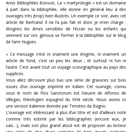
Amis Bibliophiles Bonsoir, La « martyrologie » est un domaine
à part dans la bibliophilie, elle donne en général lieu à des
ouvrages très (trop) bien illustrés. Un exemple ce soir, avec cet
article de Bertrand. Il ne l’a pas fait et donc je m’en charge :
éloignez les âmes sensibles de l’écran ou les enfants qui
viennent sur vos genoux se former à la bibliophilie sur le blog
de l’ami Hugues.
« Ce message n’est ni vraiment une énigme, ni vraiment un
article de fond, c’est un peu les deux , et surtout ni l’un ni
l’autre. C’est avant tout un voyage iconographique au pays des
supplices.
Vous allez découvrir plus bas une série de gravures sur bois
issues d’un ouvrage imprimé en italien. Cet ouvrage, connu
sous le nom de Flos Sanctorum est l’œuvre de Alfonso de
Villegas, théologien espagnol du XVIè siècle. Nous avons ici
une version italienne donnée par Timoteo da Bagno.
L’ouvrage est intéressant à plus d’un titre et est d’ailleurs noté
comme très estimé par les bibliographes (encore eux, je
sais…), mais son plus grand atout est de proposer au lecteur
une série de plus d’une centaine de bois gravés (certains