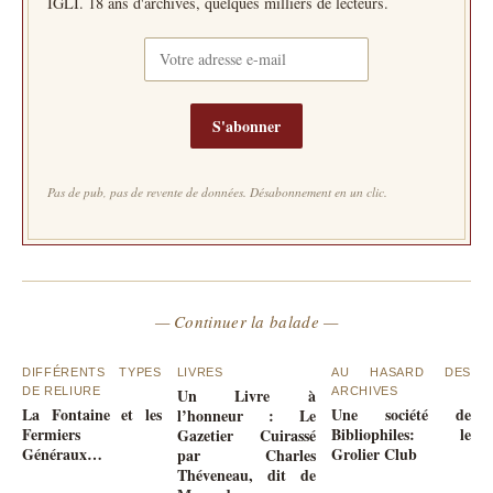
IGLI. 18 ans d'archives, quelques milliers de lecteurs.
S'abonner
Pas de pub, pas de revente de données. Désabonnement en un clic.
— Continuer la balade —
DIFFÉRENTS TYPES
LIVRES
AU HASARD DES
DE RELIURE
Un Livre à
ARCHIVES
La Fontaine et les
Une société de
l’honneur : Le
Fermiers
Bibliophiles: le
Gazetier Cuirassé
Généraux…
Grolier Club
par Charles
Théveneau, dit de