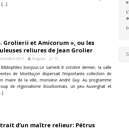
e
s
[…]
L
a
L
o. Grolierii et Amicorum », ou les
uleuses reliures de Jean Grolier
novembre 2011
Hugues
15
Bibliophiles bonjour,Le samedi 8 octobre dernier, la salle
entes de Montluçon dispersait l’importante collection de
ien maire de la ville, monsieur André Guy. Au programme
coup de régionalisme Bourbonnais, un peu Auvergnat et
…]
trait d’un maître relieur: Pétrus