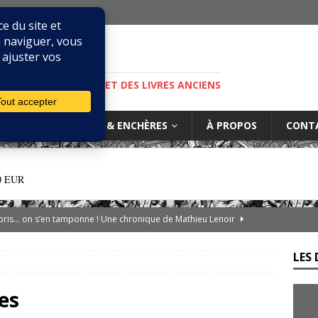
M
S, DE LA BIBLIOPHILIE ET DES LIVRES ANCIENS
IURES
MARCHÉ & ENCHÈRES
À PROPOS
CONT
0 EUR
ibris… on s’en tamponne ! Une chronique de Mathieu Lenoir
LES 
es d’Adso de Melk : Le Dernier Templier
DIVERS
— Livres singuliers croisés sur eBay et Catawiki
EBAYANA
es
de.com : le vendeur, l’expert et la plateforme… comment s’y