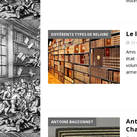
visit
Le 
DIFFÉRENTS TYPES DE RELIURE
23
Amis 
était
volu
armes
Ant
ANTOINE BAUZONNET
Cha