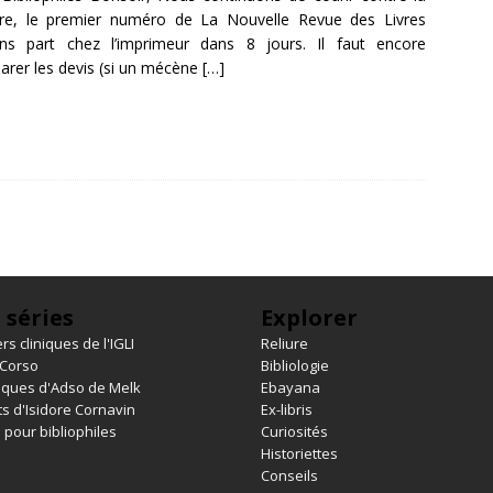
re, le premier numéro de La Nouvelle Revue des Livres
ens part chez l’imprimeur dans 8 jours. Il faut encore
rer les devis (si un mécène
[…]
 séries
Explorer
rs cliniques de l'IGLI
Reliure
 Corso
Bibliologie
iques d'Adso de Melk
Ebayana
s d'Isidore Cornavin
Ex-libris
 pour bibliophiles
Curiosités
Historiettes
Conseils