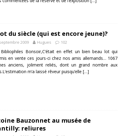
es commentées de la réserve et de l’exposition
[…]
lot du siècle (qui est encore jeune)?
 septembre 2009
Hugues
102
Bibliophiles Bonsoir,C’était en effet un bien beau lot qui
 mis en vente ces jours-ci chez nos amis allemands… 1067
mes anciens, joliment reliés, dont un grand nombre aux
.L’estimation m’a laissé rêveur puisqu’elle
[…]
oine Bauzonnet au musée de
ntilly: reliures