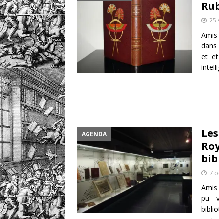
Rub
25
Amis 
dans 
et et
intel
Les
AGENDA
Roy
bib
7 o
Amis 
pu v
bibli