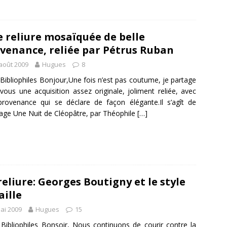
 reliure mosaïquée de belle
venance, reliée par Pétrus Ruban
août 2009
Hugues
8
Bibliophiles Bonjour,Une fois n’est pas coutume, je partage
vous une acquisition assez originale, joliment reliée, avec
rovenance qui se déclare de façon élégante.Il s’agît de
rage Une Nuit de Cléopâtre, par Théophile
[…]
reliure: Georges Boutigny et le style
aille
ai 2009
Hugues
15
Bibliophiles Bonsoir, Nous continuons de courir contre la