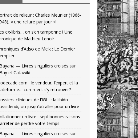
ortrait de relieur : Charles Meunier (1866-
948), « une reliure par jour »!
es ex-libris… on s’en tamponne ! Une
hronique de Mathieu Lenoir
hroniques d’Adso de Melk : Le Dernier
emplier
Bayana — Livres singuliers croisés sur
Bay et Catawiki
odecade.com : le vendeur, l’expert et la
lateforme… comment s’y retrouver?
ossiers cliniques de l’IGLI : la libido
ossidendi, ou jusqu’où aller pour un livre
ollationner un livre : sept bonnes raisons
’arrêter de perdre votre temps
Bayana — Livres singuliers croisés sur