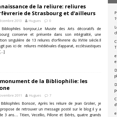
naissance de la reliure: reliures
rfèvrerie de Strasbourg et d’ailleurs
P
 de relieur : Charles Meunier (1866-1948), « une reliure par jour »!
1
décembre 2013
Hugues
0
L
 Bibliophiles bonjour,Le Musée des Arts décoratifs de
c
sbourg conserve et présente dans son intégralité, une
ction singulière de 13 reliures d’orfèvrerie du XVIIIe siècle.Il
C
agit pas ici de reliures médiévales d’apparat, ecclésiastiques
T
[…]
e
e
D
p
monument de la Bibliophilie: les
D
lone
p
novembre 2011
Hugues
7
C
Bibliophiles Bonsoir, Après les reliure de Jean Grolier, je
d
propose de retrouver un message posté sur le blog il y a
e
de 3 ans…. Titien, Vecellio, Pillone et Bérès, quatre grands