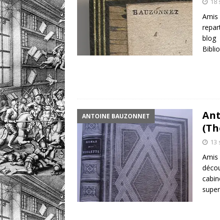
18
Amis 
repar
blog
Bibli
Ant
ANTOINE BAUZONNET
(Th
13
Amis 
décou
cabin
super