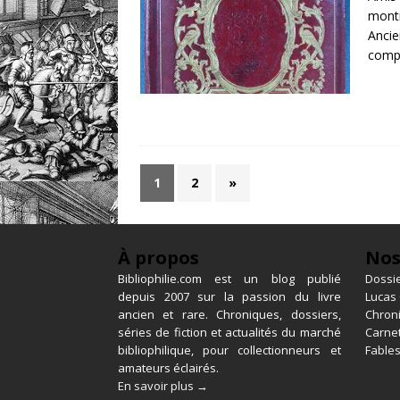
mont
Anci
compa
1
2
»
À propos
Nos
Bibliophilie.com est un blog publié
Dossie
depuis 2007 sur la passion du livre
Lucas
ancien et rare. Chroniques, dossiers,
Chron
séries de fiction et actualités du marché
Carnet
bibliophilique, pour collectionneurs et
Fables
amateurs éclairés.
En savoir plus →