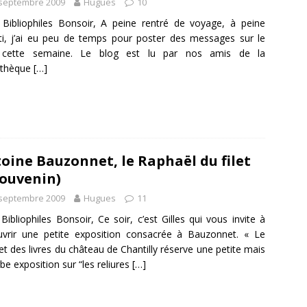
 septembre 2009
Hugues
10
Bibliophiles Bonsoir, A peine rentré de voyage, à peine
ti, j’ai eu peu de temps pour poster des messages sur le
 cette semaine. Le blog est lu par nos amis de la
othèque
[…]
oine Bauzonnet, le Raphaël du filet
ouvenin)
 septembre 2009
Hugues
11
Bibliophiles Bonsoir, Ce soir, c’est Gilles qui vous invite à
vrir une petite exposition consacrée à Bauzonnet. « Le
et des livres du château de Chantilly réserve une petite mais
be exposition sur “les reliures
[…]