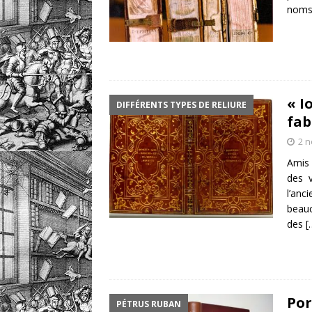
nom
« I
DIFFÉRENTS TYPES DE RELIURE
fab
2 
Amis 
des v
l’anc
beau
des
[
Por
PÉTRUS RUBAN