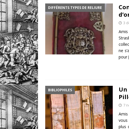
Con
DIFFÉRENTS TYPES DE RELIURE
retrouver?
DIVERS
d’o
[ 7 août 2026 ]
Portrait
3 
DIVERS
Amis
Stra
colle
ne s’
pour
Un 
BIBLIOPHILES
Pil
7 
Amis 
vous 
plus 