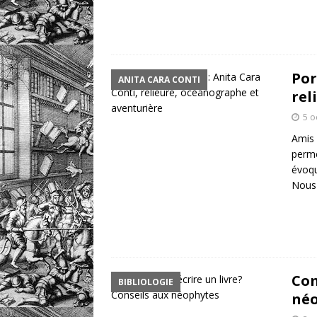
Por
ANITA CARA CONTI
rel
5 o
Amis 
perme
évoqu
Nous 
Com
BIBLIOLOGIE
né