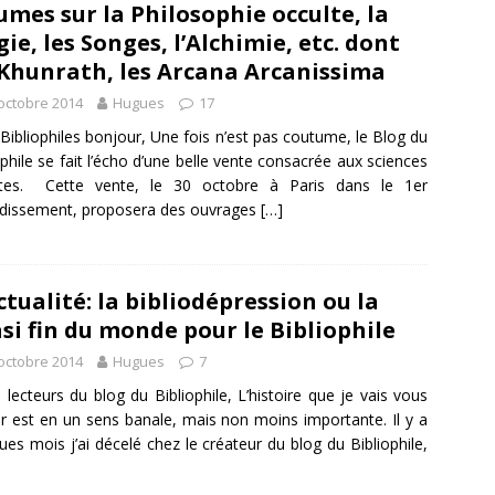
umes sur la Philosophie occulte, la
ie, les Songes, l’Alchimie, etc. dont
Khunrath, les Arcana Arcanissima
octobre 2014
Hugues
17
Bibliophiles bonjour, Une fois n’est pas coutume, le Blog du
ophile se fait l’écho d’une belle vente consacrée aux sciences
ltes. Cette vente, le 30 octobre à Paris dans le 1er
dissement, proposera des ouvrages
[…]
ctualité: la bibliodépression ou la
si fin du monde pour le Bibliophile
octobre 2014
Hugues
7
 lecteurs du blog du Bibliophile, L’histoire que je vais vous
r est en un sens banale, mais non moins importante. Il y a
ues mois j’ai décelé chez le créateur du blog du Bibliophile,