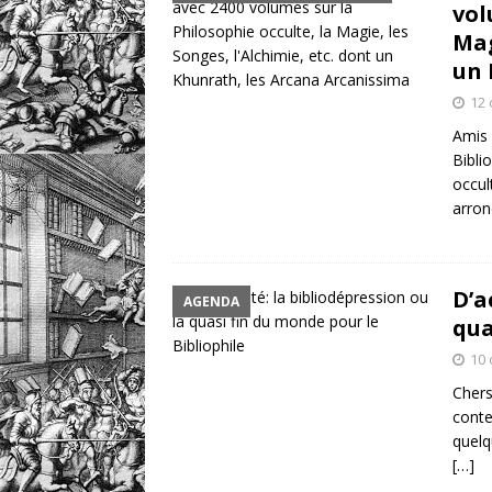
vol
Mag
un 
12 
Amis 
Bibli
occu
arron
D’a
AGENDA
qua
10 
Chers
conte
quelq
[…]