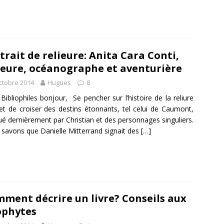
trait de relieure: Anita Cara Conti,
ieure, océanographe et aventurière
ctobre 2014
Hugues
8
Bibliophiles bonjour, Se pencher sur l’histoire de la reliure
t de croiser des destins étonnants, tel celui de Caumont,
é dernièrement par Christian et des personnages singuliers.
savons que Danielle Mitterrand signait des
[…]
ment décrire un livre? Conseils aux
ophytes