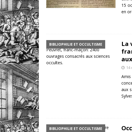
15 oc
en or
La 
BIBLIOPHILIE ET OCCULTISME
fra
aux
14 
Amis 
conce
aux s
Sylve
Occ
BIBLIOPHILIE ET OCCULTISME