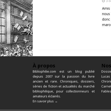
3 o
Amis 
nous 
donc
maroc
À propos
Nos
Bibliophilie.com est un blog publié
Dossie
depuis 2007 sur la passion du livre
Lucas
ancien et rare. Chroniques, dossiers,
Chron
séries de fiction et actualités du marché
Carnet
bibliophilique, pour collectionneurs et
Fables
amateurs éclairés.
En savoir plus →