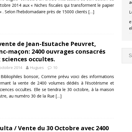
a
tobre 2014 aux « Niches fiscales qui transforment le papier
« . Selon l’hebdomadaire près de 15000 clients
[…]
L
e
e
vente de Jean-Esutache Peuvret,
nc-maçon: 2400 ouvrages consacrés
 sciences occultes.
octobre 2014
Hugues
10
Bibliophiles bonsoir, Comme prévu voici des informations
rnant la vente de 2400 volumes dédiés à l’ésotérisme et
ciences occultes. Elle se tiendra le 30 octobre, à la maison
stre, au numéro 30 de la Rue
[…]
ulta / Vente du 30 Octobre avec 2400