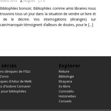
ctobre 2014
Hugues
4
Bibliophiles bonsoir, Bibliophiles comme amis libraires nous
trouvons tous un jour dans la situation de vendre un livre et
 de le décrire. Vos interrogations (étranges) sur
ain/maroquin témoignent d’ailleurs de doutes, pour le
[…]
 séries
Explorer
rs cliniques de l'IGLI
Reliure
 Corso
Bibliologie
iques d'Adso de Melk
Ebayana
s d'Isidore Cornavin
Ex-libris
 pour bibliophiles
Curiosités
Historiettes
Conseils