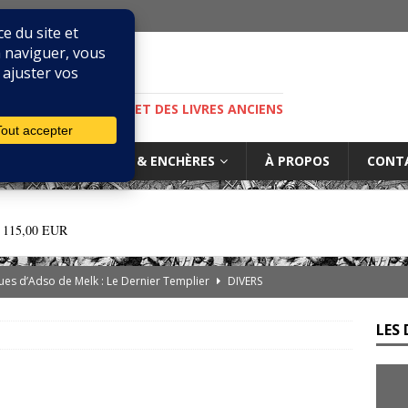
M
S, DE LA BIBLIOPHILIE ET DES LIVRES ANCIENS
IURES
MARCHÉ & ENCHÈRES
À PROPOS
CONT
·
115,00 EUR
es d’Adso de Melk : Le Dernier Templier
DIVERS
— Livres singuliers croisés sur eBay et Catawiki
EBAYANA
LES 
de.com : le vendeur, l’expert et la plateforme… comment s’y
rs cliniques de l’IGLI : la libido possidendi, ou jusqu’où aller pour