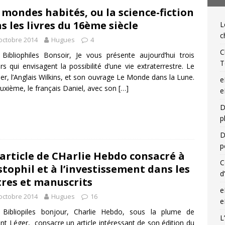
 mondes habités, ou la science-fiction
IQUES DE L'IGLI
s les livres du 16ème siècle
L
ibris… on s’en tamponne ! Une chronique de Mathieu Lenoir
c
octobre 2014
Hugues
4
C
Bibliophiles Bonsoir, Je vous présente aujourd’hui trois
T
rs qui envisagent la possibilité d’une vie extraterrestre. Le
er, l’Anglais Wilkins, et son ouvrage Le Monde dans la Lune.
e
uxième, le français Daniel, avec son
[…]
e
D
p
D
p
article de CHarlie Hebdo consacré à
C
stophil et à l’investissement dans les
d
tres et manuscrits
e
octobre 2014
Hugues
16
e
 Bibliopiles bonjour, Charlie Hebdo, sous la plume de
L
nt Léger, consacre un article intéressant de son édition du