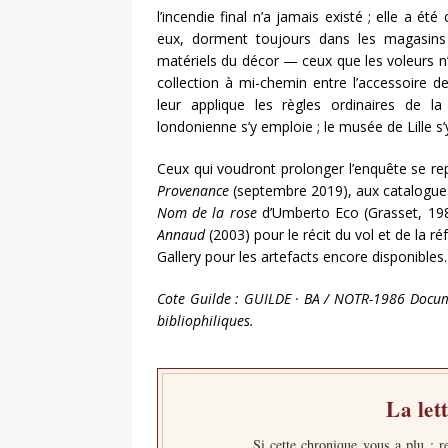
l’incendie final n’a jamais existé ; elle a é
eux, dorment toujours dans les magasins d
matériels du décor — ceux que les voleurs 
collection à mi-chemin entre l’accessoire d
leur applique les règles ordinaires de la b
londonienne s’y emploie ; le musée de Lille s’
Ceux qui voudront prolonger l’enquête se re
Provenance
(septembre 2019), aux catalogues n
Nom de la rose
d’Umberto Eco (Grasset, 19
Annaud
(2003) pour le récit du vol et de la r
Gallery pour les artefacts encore disponibles.
Cote Guilde : GUILDE · BA / NOTR-1986
Docume
bibliophiliques.
La let
Si cette chronique vous a plu : r