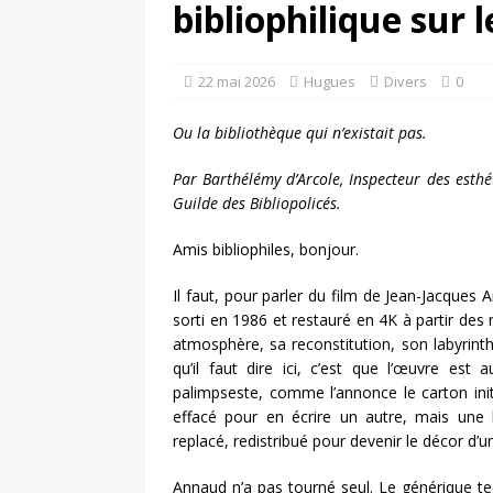
bibliophilique sur 
un livre
DOSSIERS CLI
[ 5 août 2026 ]
Les ex-l
22 mai 2026
Hugues
Divers
0
DIVERS
Ou la bibliothèque qui n’existait pas.
Par Barthélémy d’Arcole, Inspecteur des esthé
Guilde des Bibliopolicés.
Amis bibliophiles, bonjour.
Il faut, pour parler du film de Jean-Jacques 
sorti en 1986 et restauré en 4K à partir de
atmosphère, sa reconstitution, son labyrint
qu’il faut dire ici, c’est que l’œuvre est 
palimpseste, comme l’annonce le carton initi
effacé pour en écrire un autre, mais une 
replacé, redistribué pour devenir le décor d’u
Annaud n’a pas tourné seul. Le générique tec