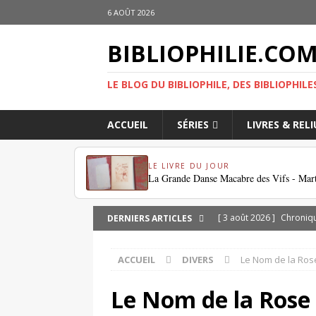
6 AOÛT 2026
BIBLIOPHILIE.CO
LE BLOG DU BIBLIOPHILE, DES BIBLIOPHILE
ACCUEIL
SÉRIES
LIVRES & REL
LE LIVRE DU JOUR
La Grande Danse Macabre des Vifs - Mar
[ 3 août 2026 ]
Chroniqu
DERNIERS ARTICLES
[ 1 août 2026 ]
eBayana 
ACCUEIL
DIVERS
Le Nom de la Rose
[ 31 juillet 2026 ]
Dodeca
retrouver?
DIVERS
Le Nom de la Rose
[ 29 juillet 2026 ]
Dossier