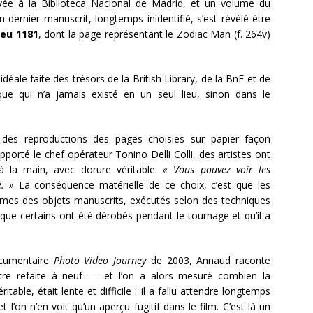
ée à la Biblioteca Nacional de Madrid, et un volume du
 dernier manuscrit, longtemps inidentifié, s’est révélé être
eu 1181
, dont la page représentant le Zodiac Man (f. 264v)
idéale faite des trésors de la British Library, de la BnF et de
èque qui n’a jamais existé en un seul lieu, sinon dans le
r des reproductions des pages choisies sur papier façon
porté le chef opérateur Tonino Delli Colli, des artistes ont
à la main, avec dorure véritable.
« Vous pouvez voir les
. »
La conséquence matérielle de ce choix, c’est que les
mes des objets manuscrits, exécutés selon des techniques
 que certains ont été dérobés pendant le tournage et qu’il a
ocumentaire
Photo Video Journey
de 2003, Annaud raconte
tre refaite à neuf — et l’on a alors mesuré combien la
éritable, était lente et difficile : il a fallu attendre longtemps
 l’on n’en voit qu’un aperçu fugitif dans le film. C’est là un