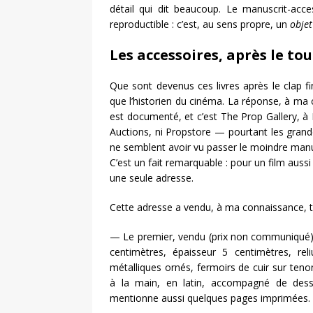
détail qui dit beaucoup. Le manuscrit-acc
reproductible : c’est, au sens propre, un
objet
Les accessoires, après le to
Que sont devenus ces livres après le clap fin
que l’historien du cinéma. La réponse, à ma c
est documenté, et c’est The Prop Gallery, à L
Auctions, ni Propstore — pourtant les gran
ne semblent avoir vu passer le moindre man
C’est un fait remarquable : pour un film auss
une seule adresse.
Cette adresse a vendu, à ma connaissance, t
— Le premier, vendu (prix non communiqué), e
centimètres, épaisseur 5 centimètres, rel
métalliques ornés, fermoirs de cuir sur teno
à la main, en latin, accompagné de dessi
mentionne aussi quelques pages imprimées.