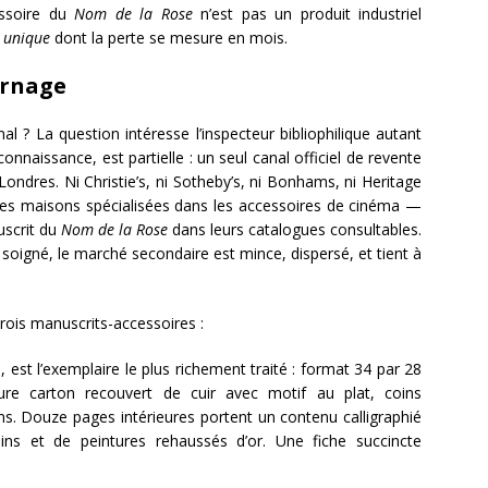
essoire du
Nom de la Rose
n’est pas un produit industriel
 unique
dont la perte se mesure en mois.
urnage
al ? La question intéresse l’inspecteur bibliophilique autant
onnaissance, est partielle : un seul canal officiel de revente
ondres. Ni Christie’s, ni Sotheby’s, ni Bonhams, ni Heritage
des maisons spécialisées dans les accessoires de cinéma —
uscrit du
Nom de la Rose
dans leurs catalogues consultables.
i soigné, le marché secondaire est mince, dispersé, et tient à
rois manuscrits-accessoires :
st l’exemplaire le plus richement traité : format 34 par 28
iure carton recouvert de cuir avec motif au plat, coins
ns. Douze pages intérieures portent un contenu calligraphié
ns et de peintures rehaussés d’or. Une fiche succincte