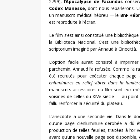
2799), l’
Apocalypse de Facundus
conserv
Codex Manesse
, dont nous reparlerons. Un
un manuscrit médical hébreu — le
BnF Hébr
est reproduite à l’écran.
Le film s’est ainsi constitué une bibliothèque 
la Biblioteca Nacional. C’est une biblioth
scriptorium imaginé par Annaud à Cinecittà.
L’option facile aurait consisté à imprime
parchemin. Annaud l’a refusée. Comme l’a rap
été recrutés pour exécuter chaque page 
enluminures en relief vibrer dans la lumière
manuscrits-accessoires du film sont eux-mê
voisines de celles du XIVe siècle — au point
fallu renforcer la sécurité du plateau.
L’anecdote a une seconde vie. Dans le d
qu’une page d’enluminure dérobée a dû ê
production de telles feuilles, traitées à l’or v
avant qu’une nouvelle page soit disponible, et