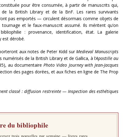
té constituée pour être consumée, à partir de manuscrits qui,
e la British Library et de la BnF. Les rares survivants
n’ont pas emportés — circulent désormais comme objets de
e tournage et le faux-manuscrit assumé. Ils méritent qu’on
ibliophilie : provenance, identification, état. La galerie
y est dérobé.
porteront aux notes de Peter Kidd sur
Medieval Manuscripts
umérisés de la British Library et de Gallica, à l’
Apostille au
85), au documentaire
Photo Video Journey with Jean-Jacques
éfection des pages dorées, et aux fiches en ligne de The Prop
nt classé : diffusion restreinte — Inspection des esthétiques
tre du bibliophile
ecevez trois nouvelles par semaine — livres rares,