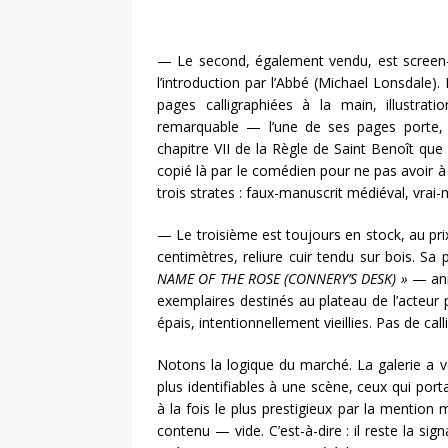
— Le second, également vendu, est screen-
l’introduction par l’Abbé (Michael Lonsdale)
pages calligraphiées à la main, illustrati
remarquable — l’une de ses pages porte, en
chapitre VII de la Règle de Saint Benoît que
copié là par le comédien pour ne pas avoir à
trois strates : faux-manuscrit médiéval, vrai
— Le troisième est toujours en stock, au pri
centimètres, reliure cuir tendu sur bois. Sa
NAME OF THE ROSE (CONNERY’S DESK) »
— anno
exemplaires destinés au plateau de l’acteur pr
épais, intentionnellement vieillies. Pas de cal
Notons la logique du marché. La galerie a ve
plus identifiables à une scène, ceux qui porta
à la fois le plus prestigieux par la mention
contenu — vide. C’est-à-dire : il reste la sig