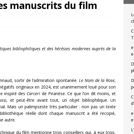
les manuscrits du film
NIQUES DE L'IGLI
L
ibris… on s’en tamponne ! Une chronique de Mathieu Lenoir
c
C
T
e
tiques bibliophiliques et des hérésies modernes auprès de la
e
D
p
Annaud, sortir de l’admiration spontanée.
Le Nom de la Rose
,
D
s négatifs originaux en 2024, est unanimement loué pour son
p
he inspiré des
Carceri
de Piranèse. Ce que l’on dit moins, et
C
aussi, et peut-être avant tout, un objet bibliophilique. Un
d
al. Mais un palimpseste très particulier : non pas un texte
bibliothèque réelle dont chaque manuscrit a été recopié,
e
ne autre.
e
L
hnique du film mentionne trois conseillers qui, à eux trois,