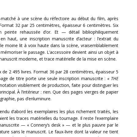
matché à une scène du réfectoire au début du film, après
. Format 32 par 25 centimètres, épaisseur 6 centimètres. Six
on peinte rehaussée d’or. Et — détail bibliophiliquement
 haut, une inscription manuscrite d’acteur : l’extrait du
 le moine lit à voix haute dans la scène, vraisemblablement
 mémoriser le passage. L’accessoire devient ainsi un objet à
-manuscrit moderne, et trace matérielle de la mise en scène.
x de 2 495 livres. Format 36 par 28 centimètres, épaisseur 5
 page de titre porte une seule inscription manuscrite :
« THE
tation visiblement de production, faite pour distinguer les
incipal. À l’intérieur : rien. Que des pages vierges de papier
ligraphie, pas d’enluminure.
ndu d’abord les exemplaires les plus richement traités, les
ient les traces matérielles du tournage. Il reste l’exemplaire
 manuscrite — « Connery’s desk » — et le plus pauvre par le
nature sans le manuscrit. Le faux-livre dont la valeur ne tient