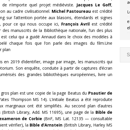
a
que de n’importe quel projet médiéviste.
Jacques Le Goff
,
ion au cadre civilisationnel.
Michel Pastoureau
est crédité
L
g sur l’attention portée aux blasons, étendards et signes
e
ut, pour ce qui nous occupe ici,
François Avril
est crédité
e
des manuscrits de la Bibliothèque nationale, l’un des plus
, est celui qui a guidé Annaud dans le choix des modèles à
appelé chaque fois que l’on parle des images du film.Une
r plan
is en 2019 d’identifier, image par image, les manuscrits qui
ptorium. Son enquête, conduite à partir de captures d’écran
mérisés des grandes bibliothèques européennes, livre un
 gros plan est une copie de la page Beatus du
Psautier de
(Yates Thompson MS 14). L’initiale Beatus a été reproduite
aux marginaux ont été simplifiés. Au second plan d’autres
s
(British Library, Add. MS 11695), une page de la
Bible de
exameron de Corbie
(BnF, MS Lat. 12135 — consultable
ent vérifier), la
Bible d’Arnstein
(British Library, Harley MS