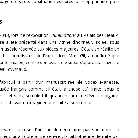
page de garde. La situation est presque trop parlante pour
3
 2013, lors de l’exposition
Illuminations
au Palais des Beaux-
se a été présenté dans une vitrine d’honneur, isolée, sous
muséale réservée aux pièces majeures. C’était en réalité un
. Le commissaire de l’exposition, Marc Gil, a confirmé que
par le musée, contre son avis. Le visiteur s’approchait avec le
ateau d’Annaud.
e fabriqué à partir d’un manuscrit réel (le Codex Manesse,
ée français comme s’il était la chose qu’il imite, sous le
ce — et sans, semble-t-il, qu’aucun cartel ne lève l’ambiguïté.
rit s’il avait dû imaginer une suite à son roman.
nemus.
La rose d’hier ne demeure que par son nom. La
ieux qu’à toute autre œuvre : la bibliothèque détruite par