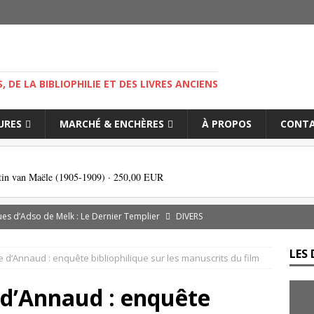
M
S, DE LA BIBLIOPHILIE ET DES LIVRES ANCIENS
IURES
MARCHÉ & ENCHÈRES
À PROPOS
CONT
tin van Maële (1905-1909) ·
250,00 EUR
es d’Adso de Melk : Le Dernier Templier
DIVERS
— Livres singuliers croisés sur eBay et Catawiki
EBAYANA
LES 
 d’Annaud : enquête bibliophilique sur les manuscrits du film
de.com : le vendeur, l’expert et la plateforme… comment s’y
 d’Annaud : enquête
s cliniques de l’IGLI : la libido possidendi, ou jusqu’où aller pour