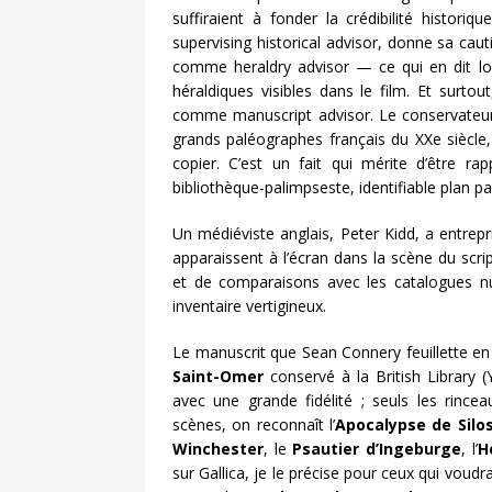
suffiraient à fonder la crédibilité histori
supervising historical advisor, donne sa caut
comme heraldry advisor — ce qui en dit lon
héraldiques visibles dans le film. Et surto
comme manuscript advisor. Le conservateur 
grands paléographes français du XXe siècle
copier. C’est un fait qui mérite d’être r
bibliothèque-palimpseste, identifiable plan pa
Un médiéviste anglais, Peter Kidd, a entrepr
apparaissent à l’écran dans la scène du scri
et de comparaisons avec les catalogues nu
inventaire vertigineux.
Le manuscrit que Sean Connery feuillette en
Saint-Omer
conservé à la British Library 
avec une grande fidélité ; seuls les rince
scènes, on reconnaît l’
Apocalypse de Silo
Winchester
, le
Psautier d’Ingeburge
, l’
H
sur Gallica, je le précise pour ceux qui voudrai