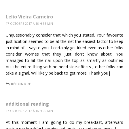
Lelio Vieira Carneiro
17 OCTOBRE 2017 Á 16 H 35 MIN
Unquestionably consider that which you stated. Your favourite
justification seemed to be at the net the easiest factor to keep
in mind of. I say to you, I certainly get irked even as other folks
consider worries that they just don’t know about. You
managed to hit the nail upon the top as smartly as outlined
out the entire thing with no need side-effects , other folks can
take a signal. Will likely be back to get more. Thank you|
RÉPONDRE
additional reading
17 OCTOBRE 2017 Á 16 H 00 MIN
At this moment I am going to do my breakfast, afterward
having my breakfast coming yet again to read more news.|