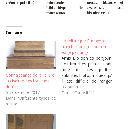
moine, libraire et
en/au « pointillé »
minuscule
assassin… Une
bibliothèque de
histoire vraie
minuscules
Similaire
La reliure par l’image: les
tranches peintes ou fore-
edge paintings
Amis Bibliophiles bonjour,
Les tranches peintes sont
l’une de ces petites
Connaissance de la reliure:
subtilités bibliophiliques qu’
la ciselure des tranches
il est difficile de ranger
dorées
dans une catégorie. S’agît-
3 août 2012
5 septembre 2017
il d’un complément à
Dans "Curiosités"
Dans "Différents types de
l’illustration d’un ouvrage,
reliure"
cela tient-il plus de la
reliure, n’est-ce qu’une
simple fantaisie héritée
de l’ère victorienne, aucun
des trois?Mais avant tout,