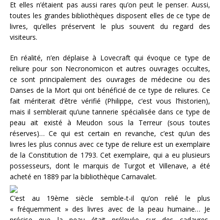
Et elles n’étaient pas aussi rares qu’on peut le penser. Aussi,
toutes les grandes bibliothèques disposent elles de ce type de
livres, qu’elles préservent le plus souvent du regard des
visiteurs.
En réalité, n’en déplaise à Lovecraft qui évoque ce type de
reliure pour son Necronomicon et autres ouvrages occultes,
ce sont principalement des ouvrages de médecine ou des
Danses de la Mort qui ont bénéficié de ce type de reliures. Ce
fait mériterait d’être vérifié (Philippe, c’est vous l’historien),
mais il semblerait qu’une tannerie spécialisée dans ce type de
peau ait existé à Meudon sous la Terreur (sous toutes
réserves)… Ce qui est certain en revanche, c’est qu’un des
livres les plus connus avec ce type de reliure est un exemplaire
de la Constitution de 1793. Cet exemplaire, qui a eu plusieurs
possesseurs, dont le marquis de Turgot et Villenave, a été
acheté en 1889 par la bibliothèque Carnavalet.
C’est au 19ème siècle semble-t-il qu’on relié le plus
« fréquemment » des livres avec de la peau humaine… Je
précise que la peau était prélevée sur des cadavres,