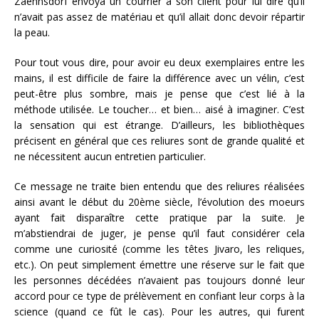
Zaehnsdorf envoya un courrier à son client pour lui dire qu’il
n’avait pas assez de matériau et qu’il allait donc devoir répartir
la peau.
Pour tout vous dire, pour avoir eu deux exemplaires entre les
mains, il est difficile de faire la différence avec un vélin, c’est
peut-être plus sombre, mais je pense que c’est lié à la
méthode utilisée. Le toucher… et bien… aisé à imaginer. C’est
la sensation qui est étrange. D’ailleurs, les bibliothèques
précisent en général que ces reliures sont de grande qualité et
ne nécessitent aucun entretien particulier.
Ce message ne traite bien entendu que des reliures réalisées
ainsi avant le début du 20ème siècle, l’évolution des moeurs
ayant fait disparaître cette pratique par la suite. Je
m’abstiendrai de juger, je pense qu’il faut considérer cela
comme une curiosité (comme les têtes Jivaro, les reliques,
etc.). On peut simplement émettre une réserve sur le fait que
les personnes décédées n’avaient pas toujours donné leur
accord pour ce type de prélèvement en confiant leur corps à la
science (quand ce fût le cas). Pour les autres, qui furent