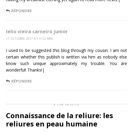
RÉPONDRE
lelio vieira carneiro junior
17 OCTOBRE 2017 Á 3 H 52 MIN
I used to be suggested this blog through my cousin. I am not
certain whether this publish is written via him as nobody else
know such unique approximately my trouble. You are
wonderful! Thanks!|
RÉPONDRE
à lire ensuite
Connaissance de la reliure: les
reliures en peau humaine