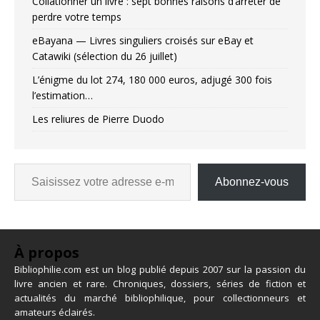
Collationner un livre : sept bonnes raisons d’arrêter de
perdre votre temps
eBayana — Livres singuliers croisés sur eBay et
Catawiki (sélection du 26 juillet)
L’énigme du lot 274, 180 000 euros, adjugé 300 fois
l’estimation…
Les reliures de Pierre Duodo
Abonnez-vous
À propos
Bibliophilie.com est un blog publié depuis 2007 sur la passion du
livre ancien et rare. Chroniques, dossiers, séries de fiction et
actualités du marché bibliophilique, pour collectionneurs et
amateurs éclairés.