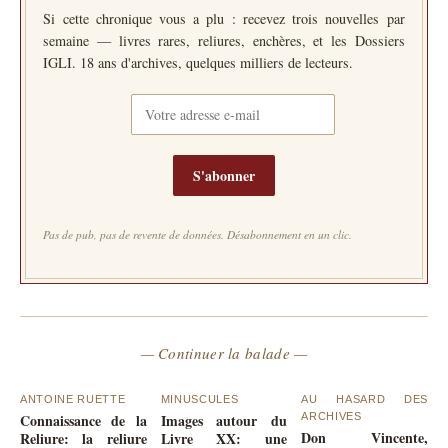
Si cette chronique vous a plu : recevez trois nouvelles par
semaine — livres rares, reliures, enchères, et les Dossiers
IGLI. 18 ans d'archives, quelques milliers de lecteurs.
S'abonner
Pas de pub, pas de revente de données. Désabonnement en un clic.
— Continuer la balade —
ANTOINE RUETTE
MINUSCULES
AU HASARD DES
Connaissance de la
Images autour du
ARCHIVES
Don Vincente,
Reliure: la reliure
Livre XX: une