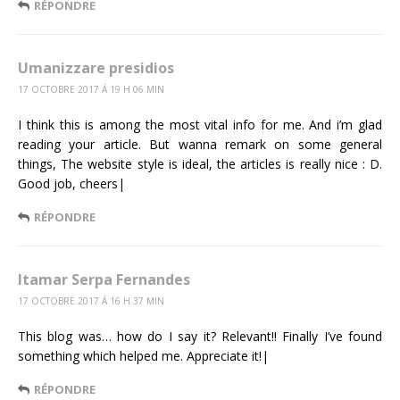
RÉPONDRE
Umanizzare presidios
17 OCTOBRE 2017 Á 19 H 06 MIN
I think this is among the most vital info for me. And i’m glad
reading your article. But wanna remark on some general
things, The website style is ideal, the articles is really nice : D.
Good job, cheers|
RÉPONDRE
Itamar Serpa Fernandes
17 OCTOBRE 2017 Á 16 H 37 MIN
This blog was… how do I say it? Relevant!! Finally I’ve found
something which helped me. Appreciate it!|
RÉPONDRE