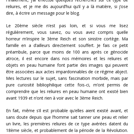
reliures, et je me dis aujourd’hui qu’il y a là matière, si j’ose
dire, à écrire un message pour le blog.
Le 20ème siècle n’est pas loin, et si vous me lisez
régulièrement, vous savez, ou vous avez compris quelle
horreur m’inspire le 3ème Reich et son sinistre cortège. Ma
famille en a d’ailleurs directement souffert. Je fais ce petit
préambule, parce que moins de 100 ans après ce génocide
atroce, il est encore dans nos mémoires et les reliures et
objets en peau humaine font partie des images qui peuvent
être associées aux actes impardonnables de ce régime abject.
Mes lectures sur le sujet, sans fascination morbide, mais par
pure curiosité bibliophilique cette fois-ci, m’ont permis de
comprendre que les reliures en peau humaine ont existé bien
avant 1939 et n’ont rien à voir avec le 3ème Reich.
En fait, même s’il est probable qu’elles aient existé avant, et
sans doute depuis que l’homme sait tanner une peau et relier
un livre, les premières reliures de ce type avérées datent du
18ème siècle, et probablement de la période de la Révolution.