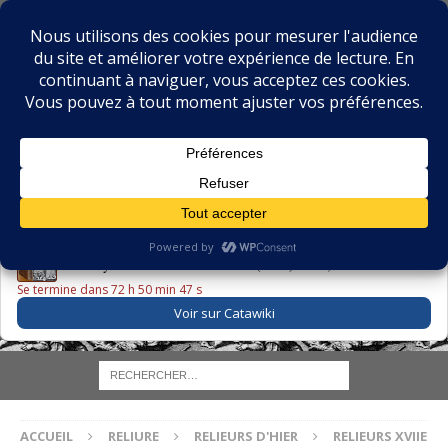
BIBLIOPHILIE.COM
LE BLOG DU BIBLIOPHILE, DES BIBLIOPHILES, DE LA
BIBLIOPHILIE ET DES LIVRES ANCIENS
LE LIVRE DU JOUR
Godefroy – Histoire de Charles VI (1663) ·
225,00 EUR
Se termine dans 72 h 50 min 46 s
Voir sur Catawiki
ACCUEIL
RELIURE
RELIEURS D'HIER
RELIEURS XVIIE