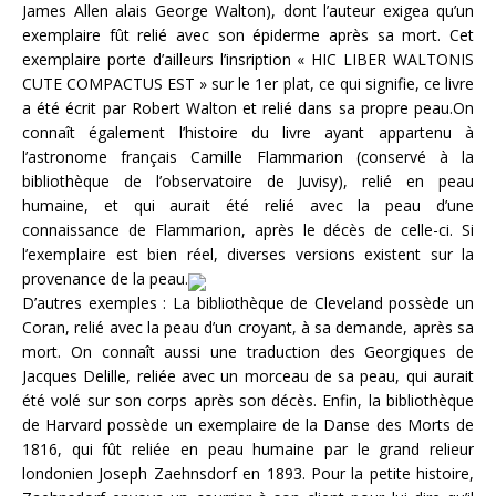
James Allen alais George Walton), dont l’auteur exigea qu’un
exemplaire fût relié avec son épiderme après sa mort. Cet
exemplaire porte d’ailleurs l’insription « HIC LIBER WALTONIS
CUTE COMPACTUS EST » sur le 1er plat, ce qui signifie, ce livre
a été écrit par Robert Walton et relié dans sa propre peau.On
connaît également l’histoire du livre ayant appartenu à
l’astronome français Camille Flammarion (conservé à la
bibliothèque de l’observatoire de Juvisy), relié en peau
humaine, et qui aurait été relié avec la peau d’une
connaissance de Flammarion, après le décès de celle-ci. Si
l’exemplaire est bien réel, diverses versions existent sur la
provenance de la peau.
D’autres exemples : La bibliothèque de Cleveland possède un
Coran, relié avec la peau d’un croyant, à sa demande, après sa
mort. On connaît aussi une traduction des Georgiques de
Jacques Delille, reliée avec un morceau de sa peau, qui aurait
été volé sur son corps après son décès. Enfin, la bibliothèque
de Harvard possède un exemplaire de la Danse des Morts de
1816, qui fût reliée en peau humaine par le grand relieur
londonien Joseph Zaehnsdorf en 1893. Pour la petite histoire,