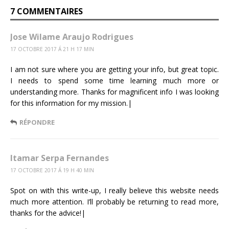
7 COMMENTAIRES
Jose Wilame Araujo Rodrigues
17 OCTOBRE 2017 Á 21 H 17 MIN
I am not sure where you are getting your info, but great topic.
I needs to spend some time learning much more or
understanding more. Thanks for magnificent info I was looking
for this information for my mission.|
RÉPONDRE
Itamar Serpa Fernandes
17 OCTOBRE 2017 Á 19 H 40 MIN
Spot on with this write-up, I really believe this website needs
much more attention. I’ll probably be returning to read more,
thanks for the advice!|