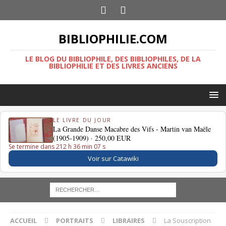
BIBLIOPHILIE.COM
LE BLOG DU BIBLIOPHILE, DES BIBLIOPHILES, DE LA
BIBLIOPHILIE ET DES LIVRES ANCIENS
LE LIVRE DU JOUR
La Grande Danse Macabre des Vifs - Martin van Maële
(1905-1909) ·
250,00 EUR
Se termine dans 212 h 36 min 06 s
Voir sur Catawiki
ACCUEIL
PORTRAITS
LIBRAIRES
La Souscription