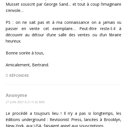
Musset souscrit par George Sand… et tout à coup l’imaginaire
s’envole…
PS : on ne sait pas et à ma connaissance on a jamais vu
passer en vente cet exemplaire… Peut-être reste-t-il à
découvrir au détour d’une salle des ventes ou d’un libraire
heureux.
Bonne soirée à tous,
Amicalement, Bertrand.
RÉPONDRE
Anonyme
27 JUIN 2007 Á 21 H 26 MIN
Le procédé a toujours lieu ! Il n’y a pas si longtemps, les
éditions underground : Revisionist Press, lancées à Brooklyn,
New-York, aux USA, faisaient appel aux souscriptions.