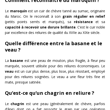
Comment reconnaître du maroquin ?
Le
maroquin
est un cuir de chèvre tanné au sumac, originaire
du Maroc. On le reconnaît à son
grain régulier en relief
(petits points serrés et marqués), sa
résistance
et sa
capacité à recevoir une dorure brillante
. C’est le cuir noble
par excellence des reliures de qualité du XVIIe au XIXe siècle.
Quelle différence entre la basane et le
veau ?
La
basane
est une peau de mouton, plus fragile, à fleur peu
marquée, souvent utilisée pour des reliures économiques. Le
veau
est un cuir plus dense, plus lisse, plus résistant, employé
pour des reliures soignées. Le veau a une fleur très fine et
mate, presque satinée.
Qu’est-ce qu’un chagrin en reliure ?
Le
chagrin
est une peau (généralement de chèvre, parfois
d’âne) dont on a fait ressortir le grain par une opération