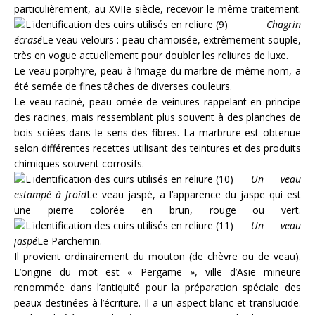
particulièrement, au XVIIe siècle, recevoir le même traitement.
Chagrin
écrasé
Le veau velours : peau chamoisée, extrêmement souple,
très en vogue actuellement pour doubler les reliures de luxe.
Le veau porphyre, peau à l’image du marbre de même nom, a
été semée de fines tâches de diverses couleurs.
Le veau raciné, peau ornée de veinures rappelant en principe
des racines, mais ressemblant plus souvent à des planches de
bois sciées dans le sens des fibres. La marbrure est obtenue
selon différentes recettes utilisant des teintures et des produits
chimiques souvent corrosifs.
Un veau
estampé à froid
Le veau jaspé, a l’apparence du jaspe qui est
une pierre colorée en brun, rouge ou vert.
Un veau
jaspé
Le Parchemin.
Il provient ordinairement du mouton (de chèvre ou de veau).
L’origine du mot est « Pergame », ville d’Asie mineure
renommée dans l’antiquité pour la préparation spéciale des
peaux destinées à l’écriture. Il a un aspect blanc et translucide.