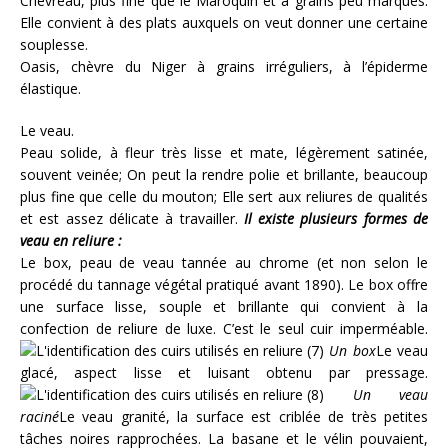
Chevreau, plus fine que le Maroquin et à grains peu marqués.
Elle convient à des plats auxquels on veut donner une certaine
souplesse.
Oasis, chèvre du Niger à grains irréguliers, à l’épiderme
élastique.
Le veau.
Peau solide, à fleur très lisse et mate, légèrement satinée,
souvent veinée; On peut la rendre polie et brillante, beaucoup
plus fine que celle du mouton; Elle sert aux reliures de qualités
et est assez délicate à travailler.
Il existe plusieurs formes de
veau en reliure :
Le box, peau de veau tannée au chrome (et non selon le
procédé du tannage végétal pratiqué avant 1890). Le box offre
une surface lisse, souple et brillante qui convient à la
confection de reliure de luxe. C’est le seul cuir imperméable.
Un box
Le veau
glacé, aspect lisse et luisant obtenu par pressage.
Un veau
raciné
Le veau granité, la surface est criblée de très petites
tâches noires rapprochées. La basane et le vélin pouvaient,