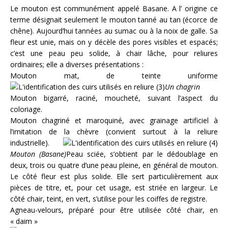
Le mouton est communément appelé Basane. A l’ origine ce
terme désignait seulement le mouton tanné au tan (écorce de
chêne). Aujourd’hui tannées au sumac ou à la noix de galle. Sa
fleur est unie, mais on y décèle des pores visibles et espacés;
c’est une peau peu solide, à chair lâche, pour reliures
ordinaires; elle a diverses présentations :
Mouton mat, de teinte uniforme
Un chagrin
Mouton bigarré, raciné, moucheté, suivant l’aspect du
coloriage.
Mouton chagriné et maroquiné, avec grainage artificiel à
l’imitation de la chèvre (convient surtout à la reliure
industrielle).
Mouton (Basane)
Peau sciée, s’obtient par le dédoublage en
deux, trois ou quatre d’une peau pleine, en général de mouton.
Le côté fleur est plus solide. Elle sert particulièrement aux
pièces de titre, et, pour cet usage, est striée en largeur. Le
côté chair, teint, en vert, s’utilise pour les coiffes de registre.
Agneau-velours, préparé pour être utilisée côté chair, en
« daim »