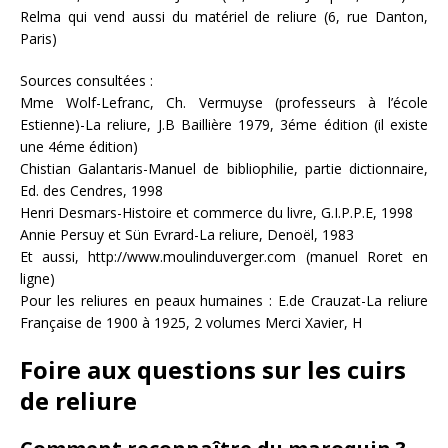
Relma qui vend aussi du matériel de reliure (6, rue Danton,
Paris)
Sources consultées :
Mme Wolf-Lefranc, Ch. Vermuyse (professeurs à l’école
Estienne)-La reliure, J.B Baillière 1979, 3éme édition (il existe
une 4éme édition)
Chistian Galantaris-Manuel de bibliophilie, partie dictionnaire,
Ed. des Cendres, 1998
Henri Desmars-Histoire et commerce du livre, G.I.P.P.E, 1998
Annie Persuy et Sün Evrard-La reliure, Denoël, 1983
Et aussi, http://www.moulinduverger.com (manuel Roret en
ligne)
Pour les reliures en peaux humaines : E.de Crauzat-La reliure
Française de 1900 à 1925, 2 volumes Merci Xavier, H
Foire aux questions sur les cuirs
de reliure