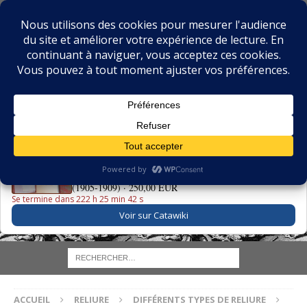
BIBLIOPHILIE.COM
LE BLOG DU BIBLIOPHILE, DES BIBLIOPHILES, DE LA
BIBLIOPHILIE ET DES LIVRES ANCIENS
LE LIVRE DU JOUR
La Grande Danse Macabre des Vifs - Martin van Maële
(1905-1909) ·
250,00 EUR
Se termine dans 222 h 25 min 41 s
Voir sur Catawiki
ACCUEIL
RELIURE
DIFFÉRENTS TYPES DE RELIURE