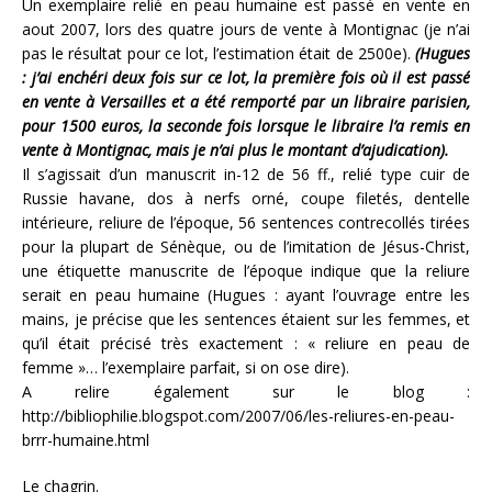
Un exemplaire relié en peau humaine est passé en vente en
aout 2007, lors des quatre jours de vente à Montignac (je n’ai
pas le résultat pour ce lot, l’estimation était de 2500e).
(Hugues
: j’ai enchéri deux fois sur ce lot, la première fois où il est passé
en vente à Versailles et a été remporté par un libraire parisien,
pour 1500 euros, la seconde fois lorsque le libraire l’a remis en
vente à Montignac, mais je n’ai plus le montant d’ajudication).
Il s’agissait d’un manuscrit in-12 de 56 ff., relié type cuir de
Russie havane, dos à nerfs orné, coupe filetés, dentelle
intérieure, reliure de l’époque, 56 sentences contrecollés tirées
pour la plupart de Sénèque, ou de l’imitation de Jésus-Christ,
une étiquette manuscrite de l’époque indique que la reliure
serait en peau humaine (Hugues : ayant l’ouvrage entre les
mains, je précise que les sentences étaient sur les femmes, et
qu’il était précisé très exactement : « reliure en peau de
femme »… l’exemplaire parfait, si on ose dire).
A relire également sur le blog :
http://bibliophilie.blogspot.com/2007/06/les-reliures-en-peau-
brrr-humaine.html
Le chagrin.