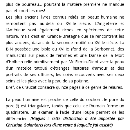
plus de bourreau… pourtant la matière première ne manque
pas et court les rues!
Les plus anciens livres connus reliés en peaux humaine ne
remontent pas au-delà du XVIIIe siècle. L’Angleterre et
l’Amérique sont également riches en spécimens de cette
nature, mais c’est en Grande-Bretagne que se rencontrent les
plus anciens, datant de la seconde moitié du XVIIIe siècle. La
B.N possède une bible du XVIIIe (fond de la Sorbonne), des
manuscrits sur peaux de femmes et une Danse de la Mort
d’Holbein relié primitivement par Mr Firmin-Didot avec la peau
d’un matelot tatoué d’étranges histoires d’amour et des
portraits de ses officiers, les coins recouverts avec ses deux
seins et les plats avec la peau de sa poitrine.
Bref, de Crauzat consacre quinze pages à ce genre de reliures.
La peau humaine est proche de celle du cochon : le pore du
porc (!) est triangulaire, tandis que celui de l’humain forme un
quadrilatère, un examen à l’aide d’une loupe permet de les
différencier.
(Hugues : cette distinction a été apportée par
Christian Galantaris lors d’une vente à laquelle j’ai assisté)