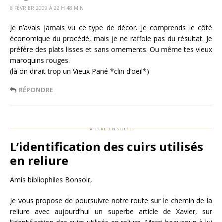
8 FÉVRIER 2009 Á 22 H 48 MIN
Je n’avais jamais vu ce type de décor. Je comprends le côté
économique du procédé, mais je ne raffole pas du résultat. Je
préfère des plats lisses et sans ornements. Ou même tes vieux
maroquins rouges.
(là on dirait trop un Vieux Pané *clin d’oeil*)
RÉPONDRE
à lire ensuite
L’identification des cuirs utilisés
en reliure
Amis bibliophiles Bonsoir,
Je vous propose de poursuivre notre route sur le chemin de la
reliure avec aujourd’hui un superbe article de Xavier, sur