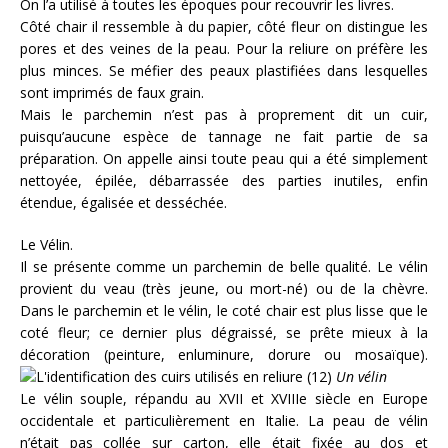
On l’a utilisé à toutes les époques pour recouvrir les livres.
Côté chair il ressemble à du papier, côté fleur on distingue les
pores et des veines de la peau. Pour la reliure on préfère les
plus minces. Se méfier des peaux plastifiées dans lesquelles
sont imprimés de faux grain.
Mais le parchemin n’est pas à proprement dit un cuir,
puisqu’aucune espèce de tannage ne fait partie de sa
préparation. On appelle ainsi toute peau qui a été simplement
nettoyée, épilée, débarrassée des parties inutiles, enfin
étendue, égalisée et desséchée.
Le Vélin.
Il se présente comme un parchemin de belle qualité. Le vélin
provient du veau (très jeune, ou mort-né) ou de la chèvre.
Dans le parchemin et le vélin, le coté chair est plus lisse que le
coté fleur; ce dernier plus dégraissé, se prête mieux à la
décoration (peinture, enluminure, dorure ou mosaïque).
Un vélin
Le vélin souple, répandu au XVII et XVIIIe siècle en Europe
occidentale et particulièrement en Italie. La peau de vélin
n’était pas collée sur carton, elle était fixée au dos et