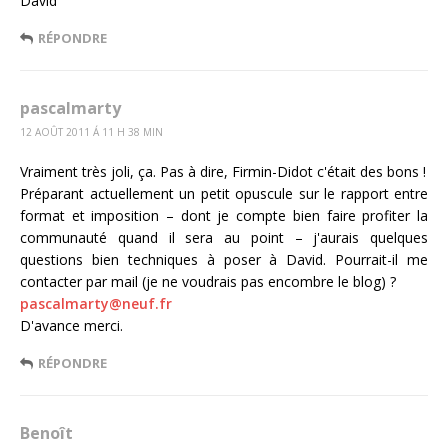
David
RÉPONDRE
pascalmarty
12 AOÛT 2011 Á 11 H 38 MIN
Vraiment très joli, ça. Pas à dire, Firmin-Didot c'était des bons !
Préparant actuellement un petit opuscule sur le rapport entre
format et imposition – dont je compte bien faire profiter la
communauté quand il sera au point – j'aurais quelques
questions bien techniques à poser à David. Pourrait-il me
contacter par mail (je ne voudrais pas encombre le blog) ?
pascalmarty@neuf.fr
D'avance merci.
RÉPONDRE
Benoît