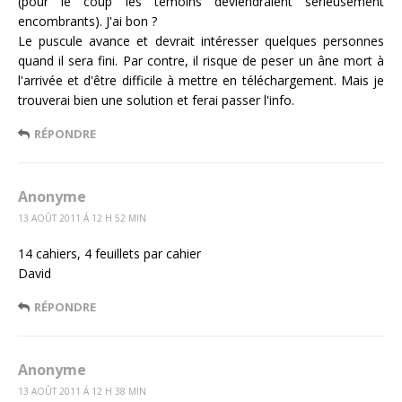
(pour le coup les témoins deviendraient sérieusement
encombrants). J'ai bon ?
Le puscule avance et devrait intéresser quelques personnes
quand il sera fini. Par contre, il risque de peser un âne mort à
l'arrivée et d'être difficile à mettre en téléchargement. Mais je
trouverai bien une solution et ferai passer l'info.
RÉPONDRE
Anonyme
13 AOÛT 2011 Á 12 H 52 MIN
14 cahiers, 4 feuillets par cahier
David
RÉPONDRE
Anonyme
13 AOÛT 2011 Á 12 H 38 MIN