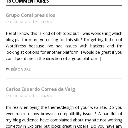
18 COMMENTAIRES
Grupo Coral presidios
17 OCTOBRE 2017 Á 21 H 17 MIN
Hello! I know this is kind of off topic but I was wondering which
blog platform are you using for this site? I’m getting fed up of
WordPress because I’ve had issues with hackers and I’m
looking at options for another platform. I would be great if you
could point me in the direction of a good platform.|
RÉPONDRE
Carlos Eduardo Correa da Veig
17 OCTOBRE 2017 Á 19 H 06 MIN
I’m really enjoying the theme/design of your web site. Do you
ever run into any browser compatibility issues? A handful of
my blog audience have complained about my site not working
correctly in Explorer but looks great in Opera. Do you have any