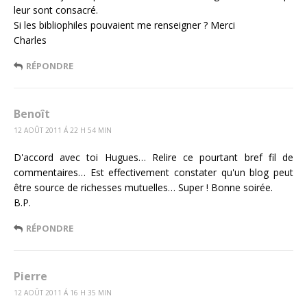
leur sont consacré.
Si les bibliophiles pouvaient me renseigner ? Merci
Charles
RÉPONDRE
Benoît
12 AOÛT 2011 Á 22 H 54 MIN
D'accord avec toi Hugues… Relire ce pourtant bref fil de
commentaires… Est effectivement constater qu'un blog peut
être source de richesses mutuelles… Super ! Bonne soirée.
B.P.
RÉPONDRE
Pierre
12 AOÛT 2011 Á 16 H 35 MIN