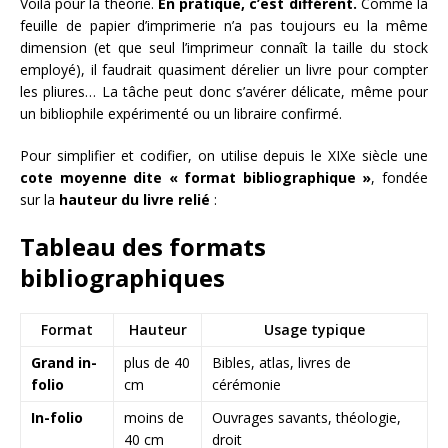
Voilà pour la théorie.
En pratique, c’est différent.
Comme la
feuille de papier d’imprimerie n’a pas toujours eu la même
dimension (et que seul l’imprimeur connaît la taille du stock
employé), il faudrait quasiment dérelier un livre pour compter
les pliures… La tâche peut donc s’avérer délicate, même pour
un bibliophile expérimenté ou un libraire confirmé.
Pour simplifier et codifier, on utilise depuis le XIXe siècle une
cote moyenne dite « format bibliographique »
, fondée
sur la
hauteur du livre relié
:
Tableau des formats
bibliographiques
Format
Hauteur
Usage typique
Grand in-
plus de 40
Bibles, atlas, livres de
folio
cm
cérémonie
In-folio
moins de
Ouvrages savants, théologie,
40 cm
droit