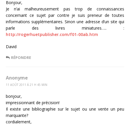
Bonjour,
Je n’ai malheureusement pas trop de connaissances
concernant ce sujet par contre je suis preneur de toutes
informations supplémentaires. Sinon une adresse d’un site qui
parle des livres miniatures….. :
http://rogerhuetpublisher.com/f01-00ab.htm
David
RÉPONDRE
Anonyme
11 AOÛT 2011 Á 21 H 45 MIN
bonjour,
impressionnant de précision!
Il existe une bibliographie sur le sujet ou une vente un peu
marquante?
cordialement,