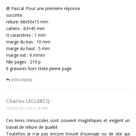
@ Pascal :Pour une première réponse
succinte.
reliure: 68x50x15 mm
cahiers : 63×45 mm
H caractères : 1 mm
marge du bas : 10 mm
marge du haut : 5 mm
marge ext : 9 mmm
Nbr pages : 219 p
6 gravures hors texte pleine page
RÉPONDRE
Charles LECLERCQ
13 AOÛT 2011 Á 9 H 18 MIN
Ces livres minuscules sont souvent magnifiques et exigent un
travail de reliure de qualité.
Toutefois je n'ai pas encore trouvé d'ouvrage ou de site qui