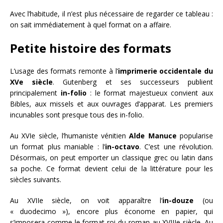
Avec l’habitude, il n’est plus nécessaire de regarder ce tableau :
on sait immédiatement à quel format on a affaire.
Petite histoire des formats
L’usage des formats remonte à l’
imprimerie occidentale du
XVe siècle
. Gutenberg et ses successeurs publient
principalement
in-folio
: le format majestueux convient aux
Bibles, aux missels et aux ouvrages d’apparat. Les premiers
incunables sont presque tous des in-folio.
Au XVIe siècle, l’humaniste vénitien
Alde Manuce
popularise
un format plus maniable : l’
in-octavo
. C’est une révolution.
Désormais, on peut emporter un classique grec ou latin dans
sa poche. Ce format devient celui de la littérature pour les
siècles suivants.
Au XVIIe siècle, on voit apparaître l’
in-douze
(ou
« duodecimo »), encore plus économe en papier, qui
s’imposera comme le format roi du roman au XVIIIe siècle. Au