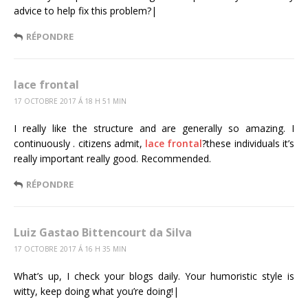
advice to help fix this problem?|
RÉPONDRE
lace frontal
17 OCTOBRE 2017 Á 18 H 51 MIN
I really like the structure and are generally so amazing. I
continuously . citizens admit,
lace frontal
?these individuals it’s
really important really good. Recommended.
RÉPONDRE
Luiz Gastao Bittencourt da Silva
17 OCTOBRE 2017 Á 16 H 35 MIN
What’s up, I check your blogs daily. Your humoristic style is
witty, keep doing what you’re doing!|