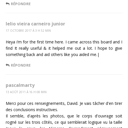
RÉPONDRE
lelio vieira carneiro junior
17 OCTOBRE 2017 Á 3 H 52 MIN
Heya i’m for the first time here. I came across this board and I
find It really useful & it helped me out a lot. I hope to give
something back and aid others like you aided me.|
RÉPONDRE
pascalmarty
13 AOÛT 2011 Á 16 H 08 MIN
Merci pour ces renseignements, David. Je vais tâcher d'en tirer
des conclusions instructives.
Il semble, d'après les photos, que le corps d'ouvrage soit
rogné sur les trois côtés, ce qui semblerait logique vu la taille