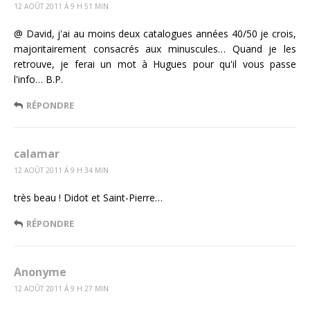
12 AOÛT 2011 Á 9 H 51 MIN
@ David, j'ai au moins deux catalogues années 40/50 je crois,
majoritairement consacrés aux minuscules… Quand je les
retrouve, je ferai un mot à Hugues pour qu'il vous passe
l'info… B.P.
RÉPONDRE
calamar
12 AOÛT 2011 Á 9 H 34 MIN
très beau ! Didot et Saint-Pierre…
RÉPONDRE
Anonyme
12 AOÛT 2011 Á 9 H 27 MIN