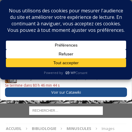
BIBLIOPHILIE.COM
LE BLOG DU BIBLIOPHILE, DES BIBLIOPHILES, DE LA
BIBLIOPHILIE ET DES LIVRES ANCIENS
LE LIVRE DU JOUR
Godefroy – Histoire de Charles VI (1663) ·
225,00 EUR
Se termine dans 80 h 46 min 43 s
Voir sur Catawiki
ACCUEIL
BIBLIOLOGIE
MINUSCULES
Images