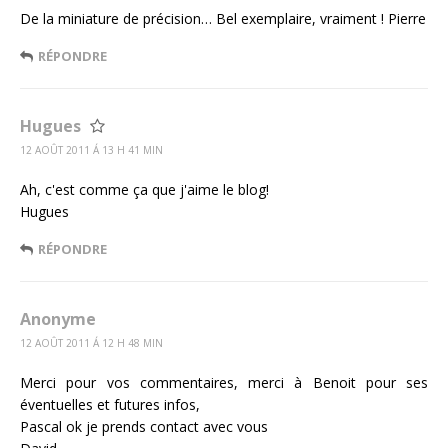
De la miniature de précision… Bel exemplaire, vraiment ! Pierre
RÉPONDRE
Hugues
12 AOÛT 2011 Á 13 H 41 MIN
Ah, c'est comme ça que j'aime le blog!
Hugues
RÉPONDRE
Anonyme
12 AOÛT 2011 Á 12 H 48 MIN
Merci pour vos commentaires, merci à Benoit pour ses
éventuelles et futures infos,
Pascal ok je prends contact avec vous