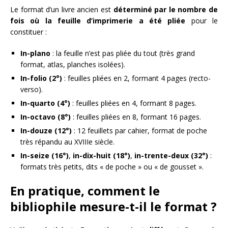
Le format d’un livre ancien est
déterminé par le nombre de
fois où la feuille d’imprimerie a été pliée
pour le
constituer :
In-plano
: la feuille n’est pas pliée du tout (très grand
format, atlas, planches isolées).
In-folio (2°)
: feuilles pliées en 2, formant 4 pages (recto-
verso).
In-quarto (4°)
: feuilles pliées en 4, formant 8 pages.
In-octavo (8°)
: feuilles pliées en 8, formant 16 pages.
In-douze (12°)
: 12 feuillets par cahier, format de poche
très répandu au XVIIIe siècle.
In-seize (16°)
,
in-dix-huit (18°)
,
in-trente-deux (32°)
:
formats très petits, dits « de poche » ou « de gousset ».
En pratique, comment le
bibliophile mesure-t-il le format ?