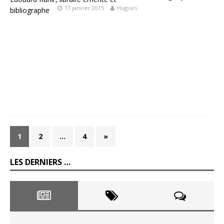
17 janvier 2015
Hugues
1
2
…
4
»
LES DERNIERS …