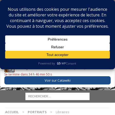
BIBLIOPHILIE.COM
LE BLOG DU BIBLIOPHILE, DES BIBLIOPHILES, DE LA
BIBLIOPHILIE ET DES LIVRES ANCIENS
LE LIVRE DU JOUR
Godefroy – Histoire de Charles VI (1663) ·
225,00 EUR
Se termine dans 34 h 46 min 50 s
Voir sur Catawiki
ACCUEIL
PORTRAITS
Libraires