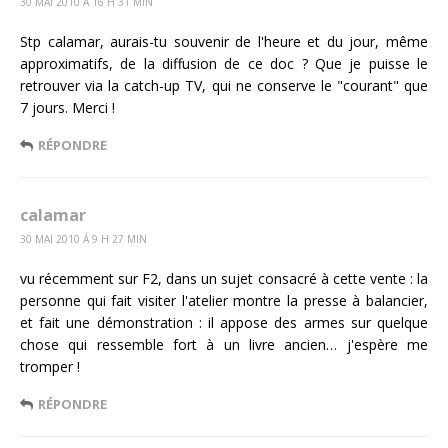
30 MAI 2010 Á 16 H 31 MIN
Stp calamar, aurais-tu souvenir de l'heure et du jour, même
approximatifs, de la diffusion de ce doc ? Que je puisse le
retrouver via la catch-up TV, qui ne conserve le "courant" que
7 jours. Merci !
RÉPONDRE
calamar
30 MAI 2010 Á 9 H 27 MIN
vu récemment sur F2, dans un sujet consacré à cette vente : la
personne qui fait visiter l'atelier montre la presse à balancier,
et fait une démonstration : il appose des armes sur quelque
chose qui ressemble fort à un livre ancien… j'espère me
tromper !
RÉPONDRE