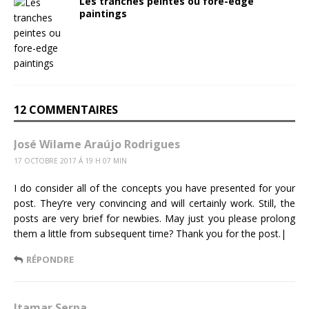
Les tranches peintes ou fore-edge
paintings
12 COMMENTAIRES
José Wilame Araújo Rodrigues
17 OCTOBRE 2017 Á 19 H 07 MIN
I do consider all of the concepts you have presented for your
post. They’re very convincing and will certainly work. Still, the
posts are very brief for newbies. May just you please prolong
them a little from subsequent time? Thank you for the post.|
RÉPONDRE
Itamar Serpa