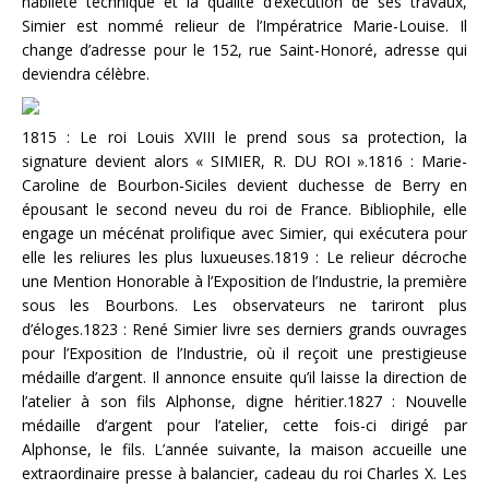
habileté technique et la qualité d’exécution de ses travaux,
Simier est nommé relieur de l’Impératrice Marie-Louise. Il
change d’adresse pour le 152, rue Saint-Honoré, adresse qui
deviendra célèbre.
1815 : Le roi Louis XVIII le prend sous sa protection, la
signature devient alors « SIMIER, R. DU ROI ».1816 : Marie-
Caroline de Bourbon-Siciles devient duchesse de Berry en
épousant le second neveu du roi de France. Bibliophile, elle
engage un mécénat prolifique avec Simier, qui exécutera pour
elle les reliures les plus luxueuses.1819 : Le relieur décroche
une Mention Honorable à l’Exposition de l’Industrie, la première
sous les Bourbons. Les observateurs ne tariront plus
d’éloges.1823 : René Simier livre ses derniers grands ouvrages
pour l’Exposition de l’Industrie, où il reçoit une prestigieuse
médaille d’argent. Il annonce ensuite qu’il laisse la direction de
l’atelier à son fils Alphonse, digne héritier.1827 : Nouvelle
médaille d’argent pour l’atelier, cette fois-ci dirigé par
Alphonse, le fils. L’année suivante, la maison accueille une
extraordinaire presse à balancier, cadeau du roi Charles X. Les