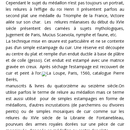
Cependant le sujet du médaillon n’est pas toujours un portrait,
les reliures à l’effigie du roi Henri II présentent parfois au
second plat une médaille du Triomphe de la France, Victoire
ailée sur son char. Les reliures milanaises du début du XVIe
siècle présentent des camées à sujets mythologiques,
Jugement de Paris, Mucius Scaevola, nymphe et faune, etc.
La technique mise en œuvre est particulière et ne se contente
pas d’un simple estampage du cuir. Une réserve est découpée
au centre du plat et remplie d’un enduit ductile à base de plâtre
et de colle (gesso). Cet enduit est estampé avec une matrice
gravée en creux. Après séchage l’estampage est recouvert de
cuir et peint à l’or.
La Loupe, Paris, 1560, catalogue Pierre
Berès,
manuscrits & livres du quatorzième au seizième siècle.On
utilise parfois le terme de reliure au médaillon mais ce terme
est aussi utilisé pour de simples estampages en forme de
médaillons, d’autres incrustations (de parchemins ou d’ivoires
peints) ou de simples mosaïques de cuir comme sur les
reliures du XVIe siècle de la Librairie de Fontainebleau,
pourvues des armes royales dorées sur une pièce de cuir