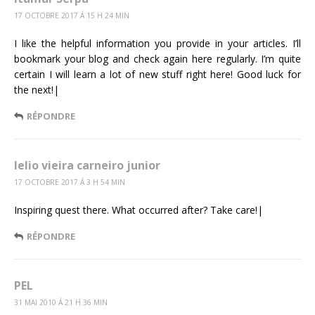
17 OCTOBRE 2017 Á 15 H 24 MIN
I like the helpful information you provide in your articles. I’ll
bookmark your blog and check again here regularly. I’m quite
certain I will learn a lot of new stuff right here! Good luck for
the next!|
RÉPONDRE
lelio vieira carneiro junior
17 OCTOBRE 2017 Á 3 H 54 MIN
Inspiring quest there. What occurred after? Take care!|
RÉPONDRE
PEL
31 MAI 2010 Á 21 H 36 MIN