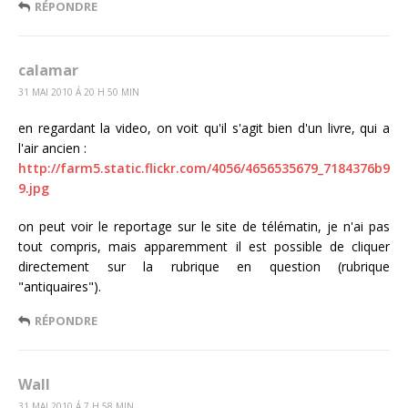
RÉPONDRE
calamar
31 MAI 2010 Á 20 H 50 MIN
en regardant la video, on voit qu'il s'agit bien d'un livre, qui a
l'air ancien :
http://farm5.static.flickr.com/4056/4656535679_7184376b9
9.jpg
on peut voir le reportage sur le site de télématin, je n'ai pas
tout compris, mais apparemment il est possible de cliquer
directement sur la rubrique en question (rubrique
"antiquaires").
RÉPONDRE
Wall
31 MAI 2010 Á 7 H 58 MIN