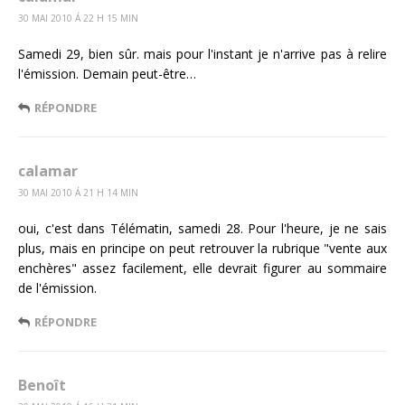
30 MAI 2010 Á 22 H 15 MIN
Samedi 29, bien sûr. mais pour l'instant je n'arrive pas à relire
l'émission. Demain peut-être…
RÉPONDRE
calamar
30 MAI 2010 Á 21 H 14 MIN
oui, c'est dans Télématin, samedi 28. Pour l'heure, je ne sais
plus, mais en principe on peut retrouver la rubrique "vente aux
enchères" assez facilement, elle devrait figurer au sommaire
de l'émission.
RÉPONDRE
Benoît