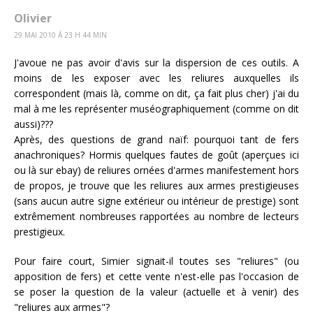
Olivier
29 MAI 2010 Á 23 H 44 MIN
J'avoue ne pas avoir d'avis sur la dispersion de ces outils. A
moins de les exposer avec les reliures auxquelles ils
correspondent (mais là, comme on dit, ça fait plus cher) j'ai du
mal à me les représenter muséographiquement (comme on dit
aussi)???
Après, des questions de grand naïf: pourquoi tant de fers
anachroniques? Hormis quelques fautes de goût (aperçues ici
ou là sur ebay) de reliures ornées d'armes manifestement hors
de propos, je trouve que les reliures aux armes prestigieuses
(sans aucun autre signe extérieur ou intérieur de prestige) sont
extrêmement nombreuses rapportées au nombre de lecteurs
prestigieux.
Pour faire court, Simier signait-il toutes ses "reliures" (ou
apposition de fers) et cette vente n'est-elle pas l'occasion de
se poser la question de la valeur (actuelle et à venir) des
"reliures aux armes"?