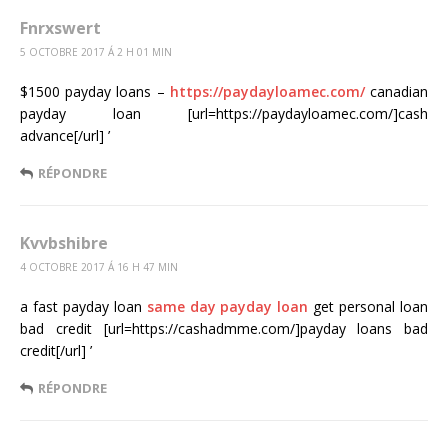
Fnrxswert
5 OCTOBRE 2017 Á 2 H 01 MIN
$1500 payday loans –
https://paydayloamec.com/
canadian
payday loan [url=https://paydayloamec.com/]cash
advance[/url] ’
RÉPONDRE
Kvvbshibre
4 OCTOBRE 2017 Á 16 H 47 MIN
a fast payday loan
same day payday loan
get personal loan
bad credit [url=https://cashadmme.com/]payday loans bad
credit[/url] ’
RÉPONDRE