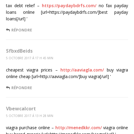
tax debt relief –
https://paydaybdrfs.com/
no fax payday
loans online [url=https://paydaybdrfs.com/]best payday
loans[/url] ’
RÉPONDRE
SfbxdBeids
5 OCTOBRE 2017 Á 17 H 45 MIN
cheapest viagra prices –
http://aaviagla.com/
buy viagra
online cheap [url=http://aaviagla.com/]buy viagra[/url] ’
RÉPONDRE
Vbewcalcort
5 OCTOBRE 2017 Á 13 H 28 MIN
viagra purchase online –
http://menedkkr.com/
viagra online