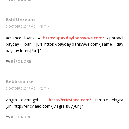
BsbfUnream
5 OCTOBRE 2017 Á 6 H 48 MIN
advance loans –
https://paydayloanswwe.com/
approval
payday loan [url=https://paydayloanswwe.com/]same day
payday loans[/url] ’
RÉPONDRE
Bebbsnunse
5 OCTOBRE 2017 Á 2 H 42 MIN
viagra overnight –
http://ericviaed.com/
female viagra
[url=http://ericviaed.com/]viagra buy[/url] ’
RÉPONDRE