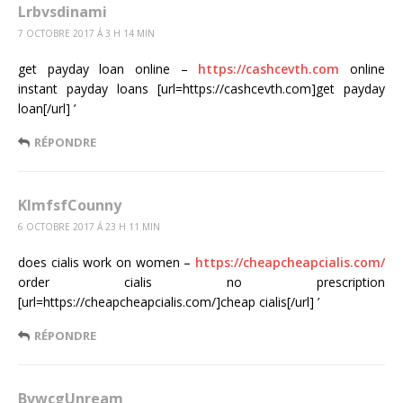
Lrbvsdinami
7 OCTOBRE 2017 Á 3 H 14 MIN
get payday loan online –
https://cashcevth.com
online
instant payday loans [url=https://cashcevth.com]get payday
loan[/url] ’
RÉPONDRE
KlmfsfCounny
6 OCTOBRE 2017 Á 23 H 11 MIN
does cialis work on women –
https://cheapcheapcialis.com/
order cialis no prescription
[url=https://cheapcheapcialis.com/]cheap cialis[/url] ’
RÉPONDRE
BvwcgUnream