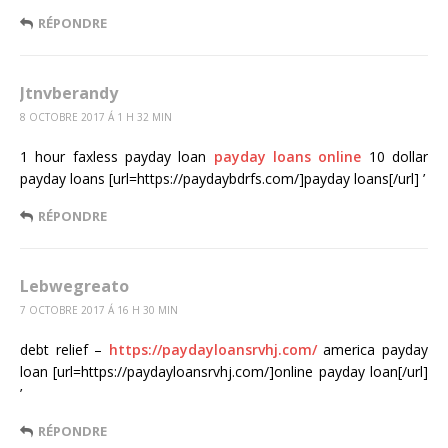
RÉPONDRE
Jtnvberandy
8 OCTOBRE 2017 Á 1 H 32 MIN
1 hour faxless payday loan
payday loans online
10 dollar
payday loans [url=https://paydaybdrfs.com/]payday loans[/url] ’
RÉPONDRE
Lebwegreato
7 OCTOBRE 2017 Á 16 H 30 MIN
debt relief –
https://paydayloansrvhj.com/
america payday
loan [url=https://paydayloansrvhj.com/]online payday loan[/url]
’
RÉPONDRE