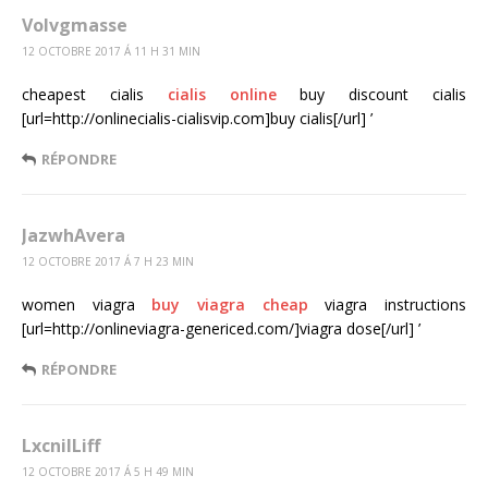
Volvgmasse
12 OCTOBRE 2017 Á 11 H 31 MIN
cheapest cialis
cialis online
buy discount cialis
[url=http://onlinecialis-cialisvip.com]buy cialis[/url] ’
RÉPONDRE
JazwhAvera
12 OCTOBRE 2017 Á 7 H 23 MIN
women viagra
buy viagra cheap
viagra instructions
[url=http://onlineviagra-genericed.com/]viagra dose[/url] ’
RÉPONDRE
LxcnilLiff
12 OCTOBRE 2017 Á 5 H 49 MIN