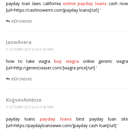
payday loan laws california
online payday loans
cash now
[url=https://cashnowemr.com]payday loans[/url] ’
RÉPONDRE
JazwAvera
3 OCTOBRE 2017 Á 23 H 20 MIN
how to take viagra
buy viagra
online generic viagra
[url=http://genericviaser.com/]viagra price[/url] ’
RÉPONDRE
KvgvevAmbize
3 OCTOBRE 2017 Á 22 H 46 MIN
payday loans
payday loans
best payday loan site
[url=https://paydayloanswwe.com/]payday cash loan[/url] ’