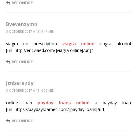
RÉPONDRE
Bvevenzymn
3 OCTOBRE 2017 Á 18 H 47 MIN
viagra no prescription
viagra online
viagra alcohol
[url=http://ericviaed.com/]viagra online[/url] ’
RÉPONDRE
Jtnberandy
3 OCTOBRE 2017 Á 18 H 02 MIN
online loan
payday loans online
a payday loan
[url=https://paydayloamec.com/]payday loans[/url] ’
RÉPONDRE