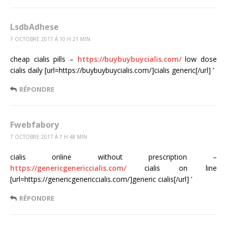
LsdbAdhese
7 OCTOBRE 2017 Á 10 H 21 MIN
cheap cialis pills –
https://buybuybuycialis.com/
low dose
cialis daily [url=https://buybuybuycialis.com/]cialis generic[/url] ’
RÉPONDRE
Fwebfabory
7 OCTOBRE 2017 Á 7 H 48 MIN
cialis online without prescription –
https://genericgenericcialis.com/
cialis on line
[url=https://genericgenericcialis.com/]generic cialis[/url] ’
RÉPONDRE