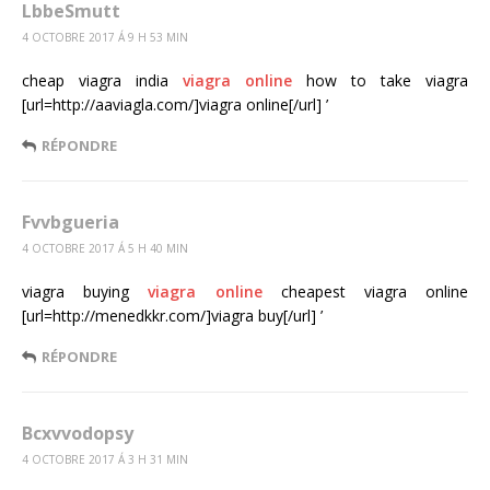
LbbeSmutt
4 OCTOBRE 2017 Á 9 H 53 MIN
cheap viagra india
viagra online
how to take viagra
[url=http://aaviagla.com/]viagra online[/url] ’
RÉPONDRE
Fvvbgueria
4 OCTOBRE 2017 Á 5 H 40 MIN
viagra buying
viagra online
cheapest viagra online
[url=http://menedkkr.com/]viagra buy[/url] ’
RÉPONDRE
Bcxvvodopsy
4 OCTOBRE 2017 Á 3 H 31 MIN