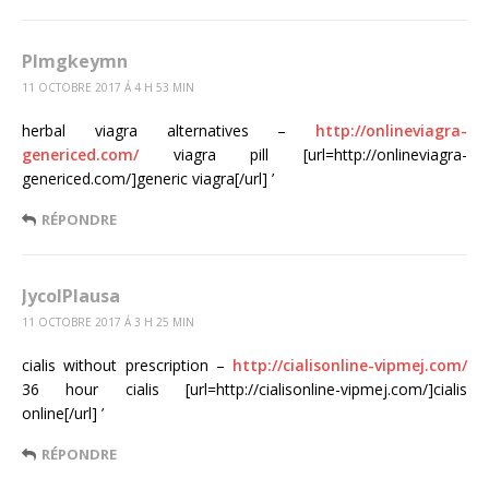
Plmgkeymn
11 OCTOBRE 2017 Á 4 H 53 MIN
herbal viagra alternatives –
http://onlineviagra-
genericed.com/
viagra pill [url=http://onlineviagra-
genericed.com/]generic viagra[/url] ’
RÉPONDRE
JycolPlausa
11 OCTOBRE 2017 Á 3 H 25 MIN
cialis without prescription –
http://cialisonline-vipmej.com/
36 hour cialis [url=http://cialisonline-vipmej.com/]cialis
online[/url] ’
RÉPONDRE