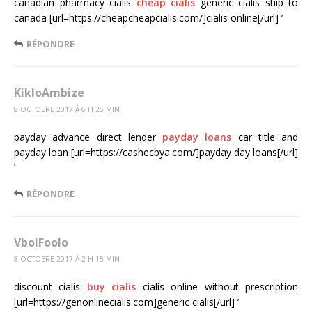
canadian pharmacy cialis
cheap cialis
generic cialis ship to
canada [url=https://cheapcheapcialis.com/]cialis online[/url] ’
RÉPONDRE
KikloAmbize
8 OCTOBRE 2017 Á 6 H 25 MIN
payday advance direct lender
payday loans
car title and
payday loan [url=https://cashecbya.com/]payday day loans[/url]
’
RÉPONDRE
VbolFoolo
8 OCTOBRE 2017 Á 2 H 15 MIN
discount cialis
buy cialis
cialis online without prescription
[url=https://genonlinecialis.com]generic cialis[/url] ’