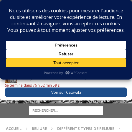
BIBLIOPHILIE.COM
LE BLOG DU BIBLIOPHILE, DES BIBLIOPHILES, DE LA
BIBLIOPHILIE ET DES LIVRES ANCIENS
LE LIVRE DU JOUR
Godefroy – Histoire de Charles VI (1663) ·
225,00 EUR
Se termine dans 76 h 52 min 58 s
Voir sur Catawiki
ACCUEIL
RELIURE
DIFFÉRENTS TYPES DE RELIURE