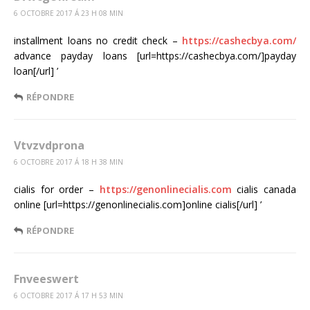
6 OCTOBRE 2017 Á 23 H 08 MIN
installment loans no credit check –
https://cashecbya.com/
advance payday loans [url=https://cashecbya.com/]payday
loan[/url] ’
RÉPONDRE
Vtvzvdprona
6 OCTOBRE 2017 Á 18 H 38 MIN
cialis for order –
https://genonlinecialis.com
cialis canada
online [url=https://genonlinecialis.com]online cialis[/url] ’
RÉPONDRE
Fnveeswert
6 OCTOBRE 2017 Á 17 H 53 MIN