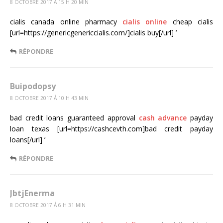
8 OCTOBRE 2017 Á 15 H 20 MIN
cialis canada online pharmacy
cialis online
cheap cialis
[url=https://genericgenericcialis.com/]cialis buy[/url] ’
RÉPONDRE
Buipodopsy
8 OCTOBRE 2017 Á 10 H 43 MIN
bad credit loans guaranteed approval
cash advance
payday
loan texas [url=https://cashcevth.com]bad credit payday
loans[/url] ’
RÉPONDRE
JbtjEnerma
8 OCTOBRE 2017 Á 6 H 31 MIN