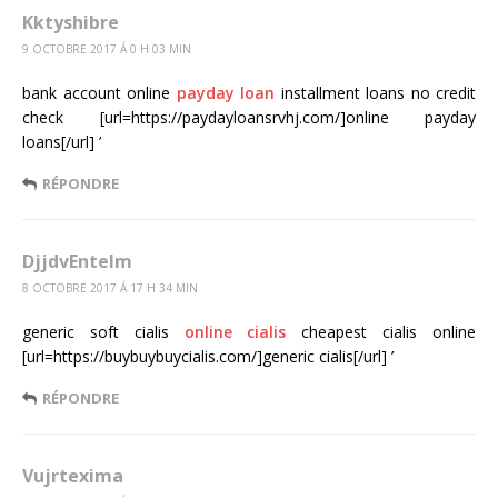
Kktyshibre
9 OCTOBRE 2017 Á 0 H 03 MIN
bank account online
payday loan
installment loans no credit
check [url=https://paydayloansrvhj.com/]online payday
loans[/url] ’
RÉPONDRE
DjjdvEntelm
8 OCTOBRE 2017 Á 17 H 34 MIN
generic soft cialis
online cialis
cheapest cialis online
[url=https://buybuybuycialis.com/]generic cialis[/url] ’
RÉPONDRE
Vujrtexima