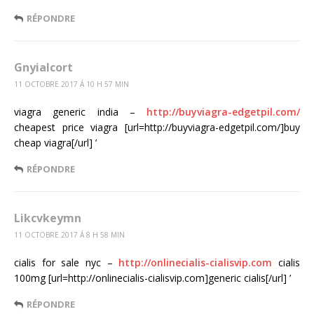
RÉPONDRE
Gnyialcort
11 OCTOBRE 2017 Á 10 H 57 MIN
viagra generic india –
http://buyviagra-edgetpil.com/
cheapest price viagra [url=http://buyviagra-edgetpil.com/]buy
cheap viagra[/url] ’
RÉPONDRE
Likcvkeymn
11 OCTOBRE 2017 Á 8 H 58 MIN
cialis for sale nyc –
http://onlinecialis-cialisvip.com
cialis
100mg [url=http://onlinecialis-cialisvip.com]generic cialis[/url] ’
RÉPONDRE