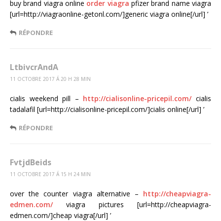
buy brand viagra online
order viagra
pfizer brand name viagra
[url=http://viagraonline-getonl.com/]generic viagra online[/url] ’
RÉPONDRE
LtbivcrAndA
11 OCTOBRE 2017 Á 20 H 28 MIN
cialis weekend pill –
http://cialisonline-pricepil.com/
cialis
tadalafil [url=http://cialisonline-pricepil.com/]cialis online[/url] ’
RÉPONDRE
FvtjdBeids
11 OCTOBRE 2017 Á 15 H 24 MIN
over the counter viagra alternative –
http://cheapviagra-
edmen.com/
viagra pictures [url=http://cheapviagra-
edmen.com/]cheap viagra[/url] ’