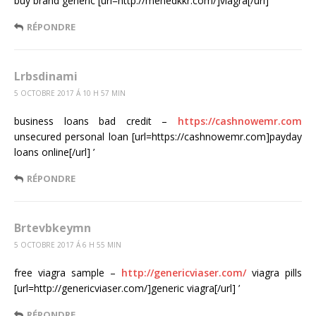
buy brand generic [url=http://menedkkr.com/]viagra[/url] ’
RÉPONDRE
Lrbsdinami
5 OCTOBRE 2017 Á 10 H 57 MIN
business loans bad credit –
https://cashnowemr.com
unsecured personal loan [url=https://cashnowemr.com]payday
loans online[/url] ’
RÉPONDRE
Brtevbkeymn
5 OCTOBRE 2017 Á 6 H 55 MIN
free viagra sample –
http://genericviaser.com/
viagra pills
[url=http://genericviaser.com/]generic viagra[/url] ’
RÉPONDRE