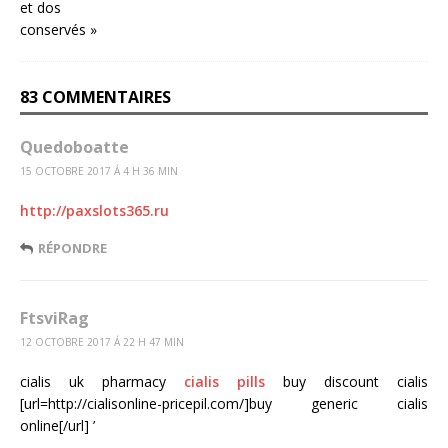
83 COMMENTAIRES
Quedoboatte
15 OCTOBRE 2017 Á 4 H 36 MIN
http://paxslots365.ru
RÉPONDRE
FtsviRag
12 OCTOBRE 2017 Á 22 H 47 MIN
cialis uk pharmacy
cialis pills
buy discount cialis
[url=http://cialisonline-pricepil.com/]buy generic cialis
online[/url] ’