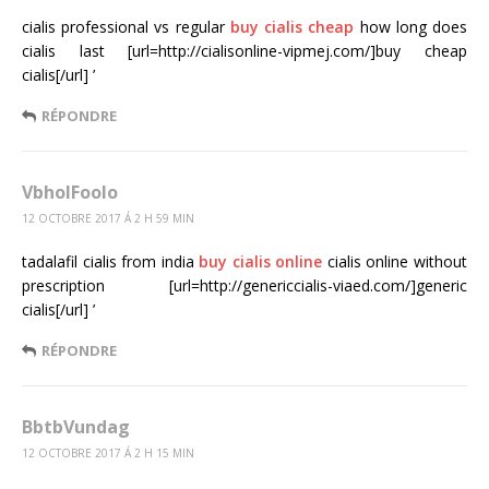
cialis professional vs regular
buy cialis cheap
how long does
cialis last [url=http://cialisonline-vipmej.com/]buy cheap
cialis[/url] ’
RÉPONDRE
VbholFoolo
12 OCTOBRE 2017 Á 2 H 59 MIN
tadalafil cialis from india
buy cialis online
cialis online without
prescription [url=http://genericcialis-viaed.com/]generic
cialis[/url] ’
RÉPONDRE
BbtbVundag
12 OCTOBRE 2017 Á 2 H 15 MIN