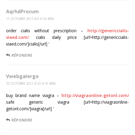
AqrhdProcum
11 OCTOBRE 2017 Á 0 H 25 MIN
order cialis without prescription –
http://genericcialis-
viaed.com/
cialis daily price [url=http://genericcialis-
viaed.com/]cialis[/url] ’
RÉPONDRE
Vwebgalergo
10 OCTOBRE 2017 Á 23 H 41 MIN
buy brand name viagra –
http://viagraonline-getonl.com/
safe generic viagra [url=http://viagraonline-
getonl.com/]viagra[/url] ’
RÉPONDRE