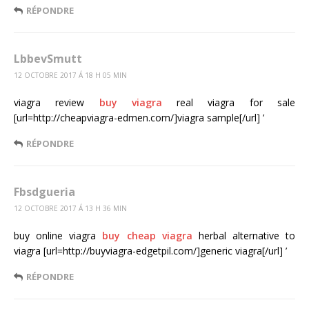
RÉPONDRE
LbbevSmutt
12 OCTOBRE 2017 Á 18 H 05 MIN
viagra review
buy viagra
real viagra for sale
[url=http://cheapviagra-edmen.com/]viagra sample[/url] ’
RÉPONDRE
Fbsdgueria
12 OCTOBRE 2017 Á 13 H 36 MIN
buy online viagra
buy cheap viagra
herbal alternative to
viagra [url=http://buyviagra-edgetpil.com/]generic viagra[/url] ’
RÉPONDRE