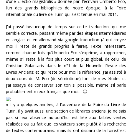
d’une « lectio magistralis » donnée par l’écrivain Umberto Eco,
l’un des grands bibliophiles de notre époque, à la Foire
internationale du livre de Turin qui s’est tenue en mai 2011.
J’ai passé beaucoup de temps sur cette traduction, qui me
semble correcte, passant même par des étapes intermédiaires
en anglais et en allemand via google traduction (à qui croyez
moi il reste de grands progrès à faire!). Texte intéressant,
comme chaque fois qu’Umberto Eco s’exprime, à rapprocher,
même s’il reste à la fois plus court et plus global, de celui de
Christian Galantaris dans le n°1 de la Nouvelle Revue des
Livres Anciens; et qui reste pour moi la référence. J’ai assisté à
deux cours de M. Eco (de sémiotique) lors de mes études et
j’ai essayé de conserver son ton si possible, même s’il parle
probablement mieux français que moi… 🙂
« Il y a quelques années, à l’ouverture de la Foire du Livre de
Turin, il y avait aussi une section de libraires anciens. Je ne sais
pas si leur absence aujourd’hui est liée aux faibles ventes
réalisées ou au fait que les visiteurs sont plutôt à la recherche
de textes contemporains, mais ils ont disparu de la foire.C’est