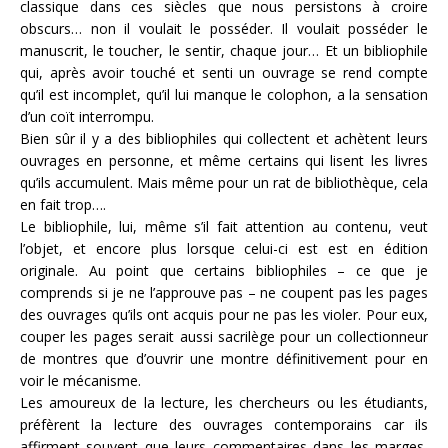
classique dans ces siècles que nous persistons à croire
obscurs… non il voulait le posséder. Il voulait posséder le
manuscrit, le toucher, le sentir, chaque jour… Et un bibliophile
qui, après avoir touché et senti un ouvrage se rend compte
qu’il est incomplet, qu’il lui manque le colophon, a la sensation
d’un coït interrompu.
Bien sûr il y a des bibliophiles qui collectent et achètent leurs
ouvrages en personne, et même certains qui lisent les livres
qu’ils accumulent. Mais même pour un rat de bibliothèque, cela
en fait trop….
Le bibliophile, lui, même s’il fait attention au contenu, veut
l’objet, et encore plus lorsque celui-ci est est en édition
originale. Au point que certains bibliophiles – ce que je
comprends si je ne l’approuve pas – ne coupent pas les pages
des ouvrages qu’ils ont acquis pour ne pas les violer. Pour eux,
couper les pages serait aussi sacrilège pour un collectionneur
de montres que d’ouvrir une montre définitivement pour en
voir le mécanisme.
Les amoureux de la lecture, les chercheurs ou les étudiants,
préfèrent la lecture des ouvrages contemporains car ils
affirment souvent que leurs commentaires dans les marges,