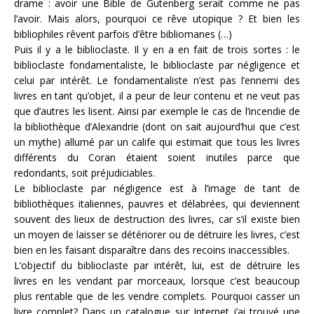
drame : avoir une Bible de Gutenberg serait comme ne pas
l’avoir. Mais alors, pourquoi ce rêve utopique ? Et bien les
bibliophiles rêvent parfois d’être bibliomanes (…)
Puis il y a le biblioclaste. Il y en a en fait de trois sortes : le
biblioclaste fondamentaliste, le biblioclaste par négligence et
celui par intérêt. Le fondamentaliste n’est pas l’ennemi des
livres en tant qu’objet, il a peur de leur contenu et ne veut pas
que d’autres les lisent. Ainsi par exemple le cas de l’incendie de
la bibliothèque d’Alexandrie (dont on sait aujourd’hui que c’est
un mythe) allumé par un calife qui estimait que tous les livres
différents du Coran étaient soient inutiles parce que
redondants, soit préjudiciables.
Le biblioclaste par négligence est à l’image de tant de
bibliothèques italiennes, pauvres et délabrées, qui deviennent
souvent des lieux de destruction des livres, car s’il existe bien
un moyen de laisser se détériorer ou de détruire les livres, c’est
bien en les faisant disparaître dans des recoins inaccessibles.
L’objectif du biblioclaste par intérêt, lui, est de détruire les
livres en les vendant par morceaux, lorsque c’est beaucoup
plus rentable que de les vendre complets. Pourquoi casser un
livre complet? Dans un catalogue sur Internet j’ai trouvé une