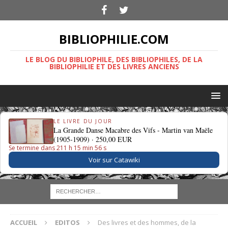
BIBLIOPHILIE.COM
LE BLOG DU BIBLIOPHILE, DES BIBLIOPHILES, DE LA
BIBLIOPHILIE ET DES LIVRES ANCIENS
LE LIVRE DU JOUR
La Grande Danse Macabre des Vifs - Martin van Maële
(1905-1909) ·
250,00 EUR
Se termine dans 211 h 15 min 55 s
Voir sur Catawiki
ACCUEIL
EDITOS
Des livres et des hommes, de la