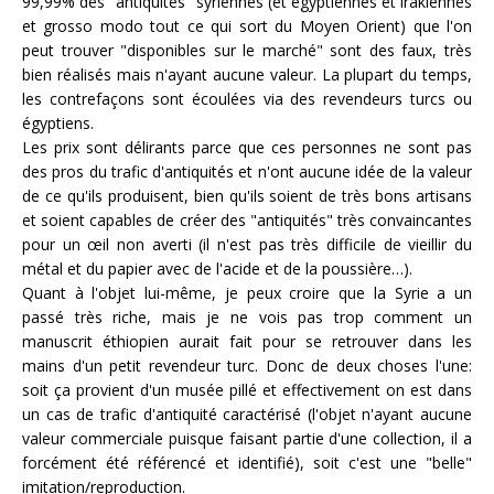
99,99% des "antiquités" syriennes (et égyptiennes et irakiennes
et grosso modo tout ce qui sort du Moyen Orient) que l'on
peut trouver "disponibles sur le marché" sont des faux, très
bien réalisés mais n'ayant aucune valeur. La plupart du temps,
les contrefaçons sont écoulées via des revendeurs turcs ou
égyptiens.
Les prix sont délirants parce que ces personnes ne sont pas
des pros du trafic d'antiquités et n'ont aucune idée de la valeur
de ce qu'ils produisent, bien qu'ils soient de très bons artisans
et soient capables de créer des "antiquités" très convaincantes
pour un œil non averti (il n'est pas très difficile de vieillir du
métal et du papier avec de l'acide et de la poussière…).
Quant à l'objet lui-même, je peux croire que la Syrie a un
passé très riche, mais je ne vois pas trop comment un
manuscrit éthiopien aurait fait pour se retrouver dans les
mains d'un petit revendeur turc. Donc de deux choses l'une:
soit ça provient d'un musée pillé et effectivement on est dans
un cas de trafic d'antiquité caractérisé (l'objet n'ayant aucune
valeur commerciale puisque faisant partie d'une collection, il a
forcément été référencé et identifié), soit c'est une "belle"
imitation/reproduction.