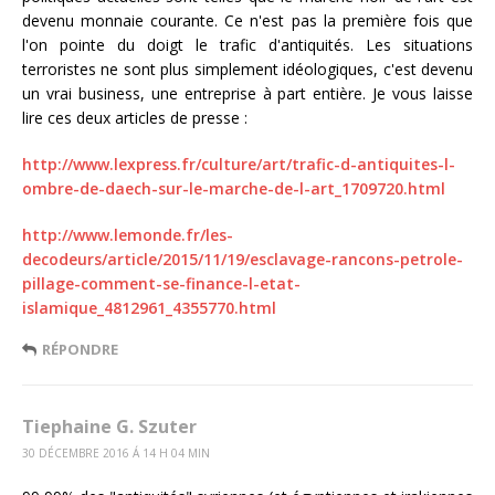
devenu monnaie courante. Ce n'est pas la première fois que
l'on pointe du doigt le trafic d'antiquités. Les situations
terroristes ne sont plus simplement idéologiques, c'est devenu
un vrai business, une entreprise à part entière. Je vous laisse
lire ces deux articles de presse :
http://www.lexpress.fr/culture/art/trafic-d-antiquites-l-
ombre-de-daech-sur-le-marche-de-l-art_1709720.html
http://www.lemonde.fr/les-
decodeurs/article/2015/11/19/esclavage-rancons-petrole-
pillage-comment-se-finance-l-etat-
islamique_4812961_4355770.html
RÉPONDRE
Tiephaine G. Szuter
30 DÉCEMBRE 2016 Á 14 H 04 MIN