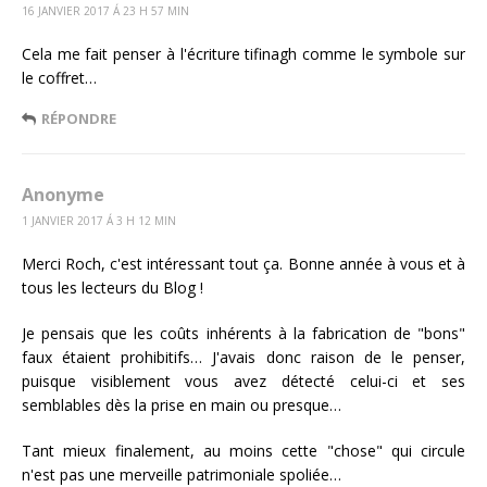
16 JANVIER 2017 Á 23 H 57 MIN
Cela me fait penser à l'écriture tifinagh comme le symbole sur
le coffret…
RÉPONDRE
Anonyme
1 JANVIER 2017 Á 3 H 12 MIN
Merci Roch, c'est intéressant tout ça. Bonne année à vous et à
tous les lecteurs du Blog !
Je pensais que les coûts inhérents à la fabrication de "bons"
faux étaient prohibitifs… J'avais donc raison de le penser,
puisque visiblement vous avez détecté celui-ci et ses
semblables dès la prise en main ou presque…
Tant mieux finalement, au moins cette "chose" qui circule
n'est pas une merveille patrimoniale spoliée…