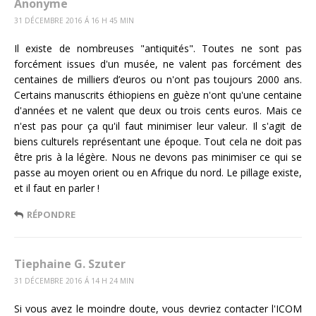
Anonyme
31 DÉCEMBRE 2016 Á 16 H 45 MIN
Il existe de nombreuses "antiquités". Toutes ne sont pas
forcément issues d'un musée, ne valent pas forcément des
centaines de milliers d’euros ou n'ont pas toujours 2000 ans.
Certains manuscrits éthiopiens en guèze n'ont qu'une centaine
d'années et ne valent que deux ou trois cents euros. Mais ce
n'est pas pour ça qu'il faut minimiser leur valeur. Il s'agit de
biens culturels représentant une époque. Tout cela ne doit pas
être pris à la légère. Nous ne devons pas minimiser ce qui se
passe au moyen orient ou en Afrique du nord. Le pillage existe,
et il faut en parler !
RÉPONDRE
Tiephaine G. Szuter
31 DÉCEMBRE 2016 Á 14 H 24 MIN
Si vous avez le moindre doute, vous devriez contacter l'ICOM