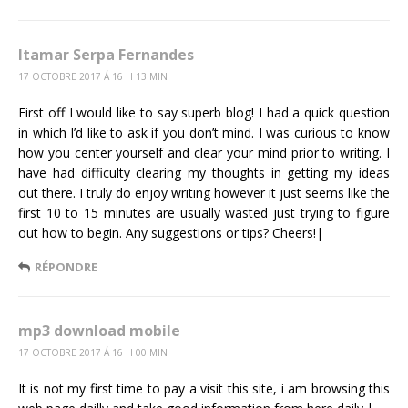
Itamar Serpa Fernandes
17 OCTOBRE 2017 Á 16 H 13 MIN
First off I would like to say superb blog! I had a quick question
in which I’d like to ask if you don’t mind. I was curious to know
how you center yourself and clear your mind prior to writing. I
have had difficulty clearing my thoughts in getting my ideas
out there. I truly do enjoy writing however it just seems like the
first 10 to 15 minutes are usually wasted just trying to figure
out how to begin. Any suggestions or tips? Cheers!|
RÉPONDRE
mp3 download mobile
17 OCTOBRE 2017 Á 16 H 00 MIN
It is not my first time to pay a visit this site, i am browsing this