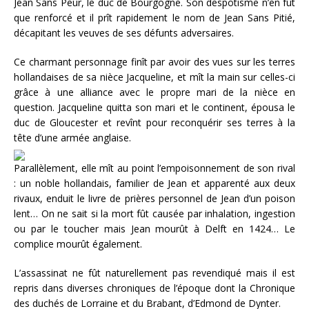
Jean Sans Peur, le duc de Bourgogne. Son despotisme n’en fût
que renforcé et il prît rapidement le nom de Jean Sans Pitié,
décapitant les veuves de ses défunts adversaires.
Ce charmant personnage finît par avoir des vues sur les terres
hollandaises de sa nièce Jacqueline, et mît la main sur celles-ci
grâce à une alliance avec le propre mari de la nièce en
question. Jacqueline quitta son mari et le continent, épousa le
duc de Gloucester et revînt pour reconquérir ses terres à la
tête d’une armée anglaise.
Parallèlement, elle mît au point l’empoisonnement de son rival
: un noble hollandais, familier de Jean et apparenté aux deux
rivaux, enduit le livre de prières personnel de Jean d’un poison
lent… On ne sait si la mort fût causée par inhalation, ingestion
ou par le toucher mais Jean mourût à Delft en 1424… Le
complice mourût également.
L’assassinat ne fût naturellement pas revendiqué mais il est
repris dans diverses chroniques de l’époque dont la Chronique
des duchés de Lorraine et du Brabant, d’Edmond de Dynter.