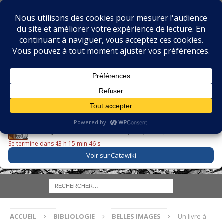
BIBLIOPHILIE.COM
LE BLOG DU BIBLIOPHILE, DES BIBLIOPHILES, DE LA
BIBLIOPHILIE ET DES LIVRES ANCIENS
LE LIVRE DU JOUR
Godefroy – Histoire de Charles VI (1663) ·
225,00 EUR
Se termine dans 43 h 15 min 45 s
Voir sur Catawiki
ACCUEIL
BIBLIOLOGIE
BELLES IMAGES
Un livre à