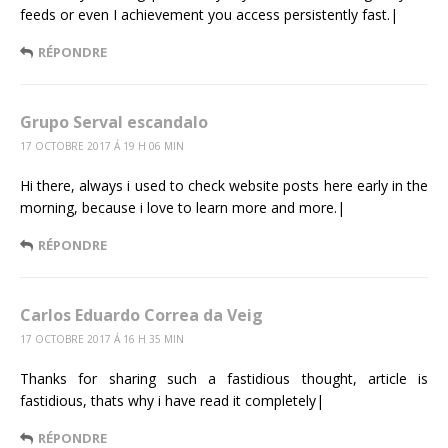
feeds or even I achievement you access persistently fast.|
RÉPONDRE
Grupo Serval escandalo
17 OCTOBRE 2017 Á 19 H 06 MIN
Hi there, always i used to check website posts here early in the
morning, because i love to learn more and more.|
RÉPONDRE
Carlos Eduardo Correa da Veig
17 OCTOBRE 2017 Á 16 H 35 MIN
Thanks for sharing such a fastidious thought, article is
fastidious, thats why i have read it completely|
RÉPONDRE