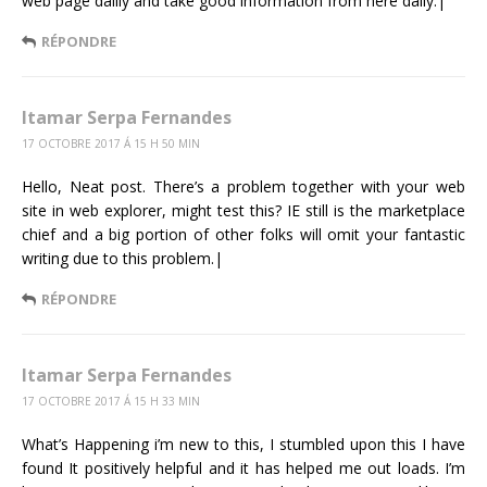
web page dailly and take good information from here daily.|
RÉPONDRE
Itamar Serpa Fernandes
17 OCTOBRE 2017 Á 15 H 50 MIN
Hello, Neat post. There’s a problem together with your web
site in web explorer, might test this? IE still is the marketplace
chief and a big portion of other folks will omit your fantastic
writing due to this problem.|
RÉPONDRE
Itamar Serpa Fernandes
17 OCTOBRE 2017 Á 15 H 33 MIN
What’s Happening i’m new to this, I stumbled upon this I have
found It positively helpful and it has helped me out loads. I’m