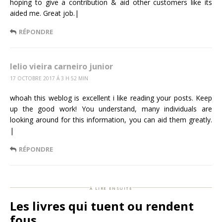
hoping to give a contribution & aid other customers like its
aided me. Great job.|
RÉPONDRE
lelio vieira carneiro junior
17 OCTOBRE 2017 Á 3 H 52 MIN
whoah this weblog is excellent i like reading your posts. Keep
up the good work! You understand, many individuals are
looking around for this information, you can aid them greatly.
|
RÉPONDRE
à lire ensuite
Les livres qui tuent ou rendent
fous