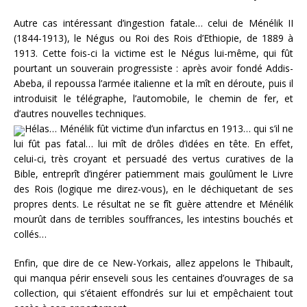
Autre cas intéressant d’ingestion fatale… celui de Ménélik II
(1844-1913), le Négus ou Roi des Rois d’Ethiopie, de 1889 à
1913. Cette fois-ci la victime est le Négus lui-même, qui fût
pourtant un souverain progressiste : après avoir fondé Addis-
Abeba, il repoussa l’armée italienne et la mît en déroute, puis il
introduisit le télégraphe, l’automobile, le chemin de fer, et
d’autres nouvelles techniques.
Hélas… Ménélik fût victime d’un infarctus en 1913… qui s’il ne
lui fût pas fatal… lui mît de drôles d’idées en tête. En effet,
celui-ci, très croyant et persuadé des vertus curatives de la
Bible, entreprît d’ingérer patiemment mais goulûment le Livre
des Rois (logique me direz-vous), en le déchiquetant de ses
propres dents. Le résultat ne se fît guère attendre et Ménélik
mourût dans de terribles souffrances, les intestins bouchés et
collés…
Enfin, que dire de ce New-Yorkais, allez appelons le Thibault,
qui manqua périr enseveli sous les centaines d’ouvrages de sa
collection, qui s’étaient effondrés sur lui et empêchaient tout