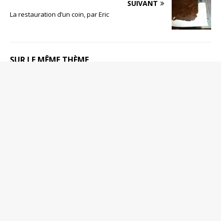
SUIVANT
La restauration d’un coin, par Eric
SUR LE MÊME THÈME
Une petite reliure curieuse
Lauverjatiana VI: au fil des catalogues de
libraires
L’Encyclopédie Méthodique de Panckouke