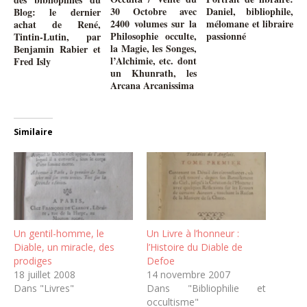
30 Octobre avec
Daniel, bibliophile,
Blog: le dernier
2400 volumes sur la
mélomane et libraire
achat de René,
Philosophie occulte,
passionné
Tintin-Lutin, par
la Magie, les Songes,
Benjamin Rabier et
l’Alchimie, etc. dont
Fred Isly
un Khunrath, les
Arcana Arcanissima
Similaire
Un gentil-homme, le
Un Livre à l’honneur :
Diable, un miracle, des
l’Histoire du Diable de
prodiges
Defoe
18 juillet 2008
14 novembre 2007
Dans "Livres"
Dans "Bibliophilie et
occultisme"