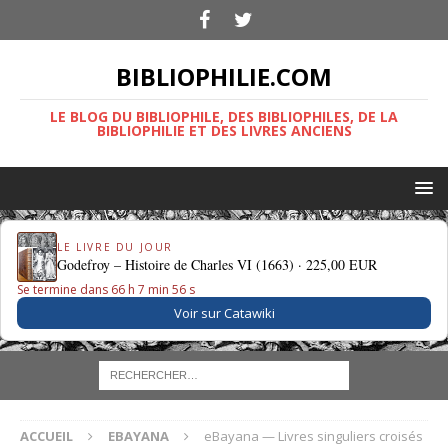
BIBLIOPHILIE.COM
LE BLOG DU BIBLIOPHILE, DES BIBLIOPHILES, DE LA
BIBLIOPHILIE ET DES LIVRES ANCIENS
LE LIVRE DU JOUR
Godefroy – Histoire de Charles VI (1663) ·
225,00 EUR
Se termine dans 66 h 7 min 56 s
Voir sur Catawiki
ACCUEIL
EBAYANA
eBayana — Livres singuliers croisés