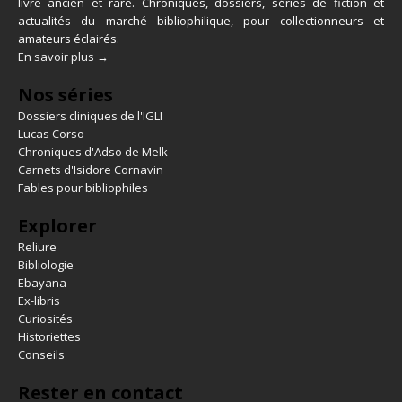
livre ancien et rare. Chroniques, dossiers, séries de fiction et
actualités du marché bibliophilique, pour collectionneurs et
amateurs éclairés.
En savoir plus →
Nos séries
Dossiers cliniques de l'IGLI
Lucas Corso
Chroniques d'Adso de Melk
Carnets d'Isidore Cornavin
Fables pour bibliophiles
Explorer
Reliure
Bibliologie
Ebayana
Ex-libris
Curiosités
Historiettes
Conseils
Rester en contact