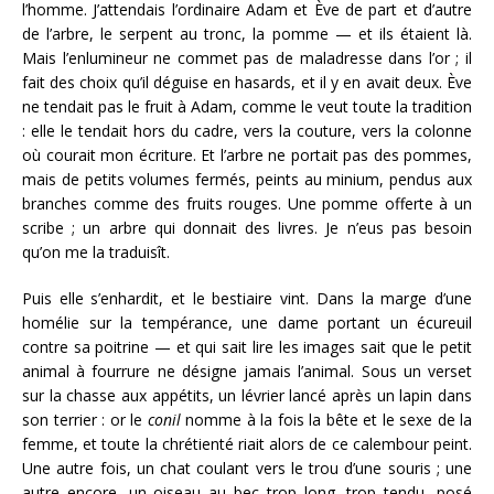
l’homme. J’attendais l’ordinaire Adam et Ève de part et d’autre
de l’arbre, le serpent au tronc, la pomme — et ils étaient là.
Mais l’enlumineur ne commet pas de maladresse dans l’or ; il
fait des choix qu’il déguise en hasards, et il y en avait deux. Ève
ne tendait pas le fruit à Adam, comme le veut toute la tradition
: elle le tendait hors du cadre, vers la couture, vers la colonne
où courait mon écriture. Et l’arbre ne portait pas des pommes,
mais de petits volumes fermés, peints au minium, pendus aux
branches comme des fruits rouges. Une pomme offerte à un
scribe ; un arbre qui donnait des livres. Je n’eus pas besoin
qu’on me la traduisît.
Puis elle s’enhardit, et le bestiaire vint. Dans la marge d’une
homélie sur la tempérance, une dame portant un écureuil
contre sa poitrine — et qui sait lire les images sait que le petit
animal à fourrure ne désigne jamais l’animal. Sous un verset
sur la chasse aux appétits, un lévrier lancé après un lapin dans
son terrier : or le
conil
nomme à la fois la bête et le sexe de la
femme, et toute la chrétienté riait alors de ce calembour peint.
Une autre fois, un chat coulant vers le trou d’une souris ; une
autre encore, un oiseau au bec trop long, trop tendu, posé