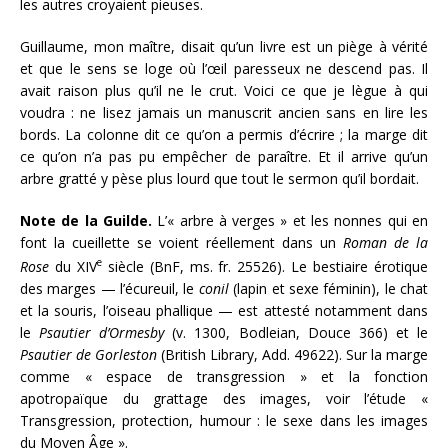
les autres croyaient pieuses.
Guillaume, mon maître, disait qu’un livre est un piège à vérité
et que le sens se loge où l’œil paresseux ne descend pas. Il
avait raison plus qu’il ne le crut. Voici ce que je lègue à qui
voudra : ne lisez jamais un manuscrit ancien sans en lire les
bords. La colonne dit ce qu’on a permis d’écrire ; la marge dit
ce qu’on n’a pas pu empêcher de paraître. Et il arrive qu’un
arbre gratté y pèse plus lourd que tout le sermon qu’il bordait.
Note de la Guilde.
L’« arbre à verges » et les nonnes qui en
font la cueillette se voient réellement dans un
Roman de la
e
Rose
du XIV
siècle (BnF, ms. fr. 25526). Le bestiaire érotique
des marges — l’écureuil, le
conil
(lapin et sexe féminin), le chat
et la souris, l’oiseau phallique — est attesté notamment dans
le
Psautier d’Ormesby
(v. 1300, Bodleian, Douce 366) et le
Psautier de Gorleston
(British Library, Add. 49622). Sur la marge
comme « espace de transgression » et la fonction
apotropaïque du grattage des images, voir l’étude «
Transgression, protection, humour : le sexe dans les images
du Moyen Âge ».