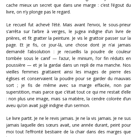
cache mieux un secret que dans une marge : c’est l’égout du
livre, on n’y plonge pas le regard.
Le recueil fut achevé l’été. Mais avant l’envoi, le sous-prieur
s’arrêta sur l’arbre à verges, le jugea indigne d’un livre de
prières, et fit gratter la peinture. Je vis le grattoir passer sur la
page. Et je fis, ce jour-là, une chose dont je n’ai jamais
demandé l’absolution : je recueillis la poudre de couleur
tombée sous le canif — l’azur, le minium, l’or fin réduits en
poussière — et je la gardai dans un repli de ma manche. Nos
vieilles femmes grattaient ainsi les images de pierre des
églises et conservaient la poudre pour se garder du mauvais
sort ; je fis de même avec sa marge effacée, non par
superstition, mais parce que c’était tout ce qui me restait d’elle
: non plus une image, mais sa matière, la cendre colorée d’un
aveu qu’on avait jugé indigne d’un sermon.
Le livre partit. Je ne le revis jamais. Je ne la vis jamais. Je ne sus
jamais laquelle des sœurs avait, une année durant, peint pour
moi tout l’effronté bestiaire de la chair dans des marges que