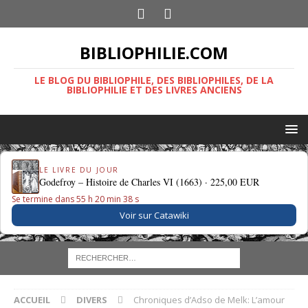
BIBLIOPHILIE.COM
LE BLOG DU BIBLIOPHILE, DES BIBLIOPHILES, DE LA
BIBLIOPHILIE ET DES LIVRES ANCIENS
LE LIVRE DU JOUR
Godefroy – Histoire de Charles VI (1663) ·
225,00 EUR
Se termine dans 55 h 20 min 37 s
Voir sur Catawiki
ACCUEIL
DIVERS
Chroniques d’Adso de Melk: L’amour