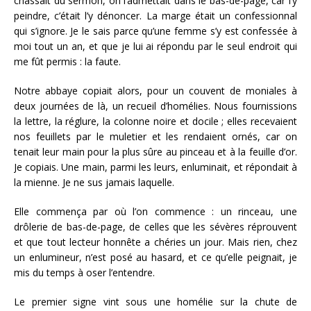
chassait du sermon, on l’admettait dans le bas-de-page, car l’y
peindre, c’était l’y dénoncer. La marge était un confessionnal
qui s’ignore. Je le sais parce qu’une femme s’y est confessée à
moi tout un an, et que je lui ai répondu par le seul endroit qui
me fût permis : la faute.
Notre abbaye copiait alors, pour un couvent de moniales à
deux journées de là, un recueil d’homélies. Nous fournissions
la lettre, la réglure, la colonne noire et docile ; elles recevaient
nos feuillets par le muletier et les rendaient ornés, car on
tenait leur main pour la plus sûre au pinceau et à la feuille d’or.
Je copiais. Une main, parmi les leurs, enluminait, et répondait à
la mienne. Je ne sus jamais laquelle.
Elle commença par où l’on commence : un rinceau, une
drôlerie de bas-de-page, de celles que les sévères réprouvent
et que tout lecteur honnête a chéries un jour. Mais rien, chez
un enlumineur, n’est posé au hasard, et ce qu’elle peignait, je
mis du temps à oser l’entendre.
Le premier signe vint sous une homélie sur la chute de