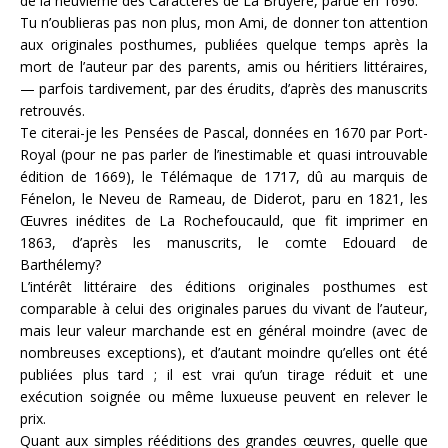
de la neuvième des Caractères de La Bruyère, parue en 1696.
Tu n’oublieras pas non plus, mon Ami, de donner ton attention
aux originales posthumes, publiées quelque temps après la
mort de l’auteur par des parents, amis ou héritiers littéraires,
— parfois tardivement, par des érudits, d’après des manuscrits
retrouvés.
Te citerai-je les Pensées de Pascal, données en 1670 par Port-
Royal (pour ne pas parler de l’inestimable et quasi introuvable
édition de 1669), le Télémaque de 1717, dû au marquis de
Fénelon, le Neveu de Rameau, de Diderot, paru en 1821, les
Œuvres inédites de La Rochefoucauld, que fit imprimer en
1863, d’après les manuscrits, le comte Edouard de
Barthélemy?
L’intérêt littéraire des éditions originales posthumes est
comparable à celui des originales parues du vivant de l’au­teur,
mais leur valeur marchande est en général moindre (avec de
nombreuses exceptions), et d’autant moindre qu’elles ont été
publiées plus tard ; il est vrai qu’un tirage réduit et une
exécution soignée ou même luxueuse peuvent en relever le
prix.
Quant aux simples rééditions des grandes œuvres, quelle que