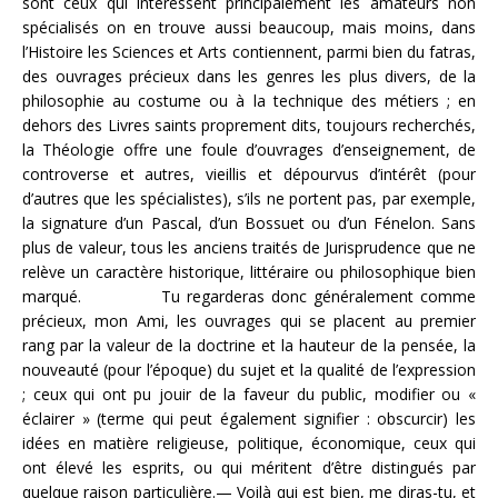
sont ceux qui intéressent principalement les amateurs non
spécialisés on en trouve aussi beaucoup, mais moins, dans
l’Histoire les Sciences et Arts contiennent, parmi bien du fatras,
des ouvrages précieux dans les genres les plus divers, de la
philosophie au costume ou à la technique des métiers ; en
dehors des Livres saints proprement dits, toujours recherchés,
la Théologie offre une foule d’ouvrages d’enseignement, de
controverse et autres, vieillis et dépourvus d’intérêt (pour
d’autres que les spécialistes), s’ils ne portent pas, par exemple,
la signature d’un Pascal, d’un Bossuet ou d’un Fénelon. Sans
plus de valeur, tous les anciens traités de Jurisprudence que ne
relève un caractère historique, littéraire ou philosophique bien
marqué. Tu regarderas donc généralement comme
précieux, mon Ami, les ouvrages qui se placent au premier
rang par la valeur de la doctrine et la hauteur de la pensée, la
nouveauté (pour l’époque) du sujet et la qualité de l’expression
; ceux qui ont pu jouir de la faveur du public, modifier ou «
éclairer » (terme qui peut également signifier : obscurcir) les
idées en matière religieuse, politique, économique, ceux qui
ont élevé les esprits, ou qui méritent d’être distingués par
quelque raison particulière.— Voilà qui est bien, me diras-tu, et