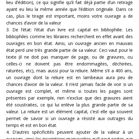
lieu d’édition), ce qui signifie qu’il fait déjà partie d’un retirage
ayant eu lieu la même année que l’édition originale. Dans ce
cas, plus le tirage est important, moins votre ouvrage a de
chances d’avoir de la valeur
3. De l’état: l’état d’un livre est capital en bibliophilie. Les
bibliophiles comme les libraires recherchent en effet avant des
ouvrages en bon état. Ainsi, un ouvrage ancien en mauvais
état perd une très grande partie de sa valeur. Ceci vaut pour le
texte (il ne doit pas manquer de page, ou de gravures, ou
celles-ci ne doivent pas être endommagées, déchirées,
raturées, etc), mais aussi pour la reliure. Même s’il a 400 ans,
un ouvrage dont la reliure est en lambeaux aura peu de
chances d’avoir de la valeur. Il n’est jamais facile de voir si un
ouvrage est complet, et même si toutes les pages sont
présentes par exemple, rien n’exclue que des gravures aient
été soustraites, ce qui lui enlève la plus grande partie de sa
valeur. La reliure est un élément capital, c’est elle qui souvent
permet de savoir si un ouvrage a résisté aux outrages du
temps et est en bon état.
4. D’autres spécificités peuvent ajouter de la valeur à un
ouvrage, ainsi les inscriptions manuscrites qu’il peut porter, par