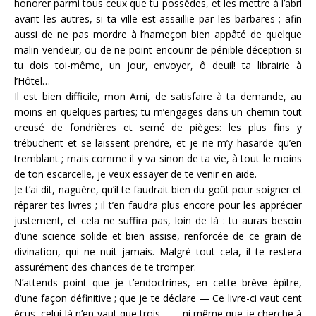
honorer parmi tous ceux que tu possèdes, et les mettre à l’abri
avant les autres, si ta ville est assaillie par les barbares ; afin
aussi de ne pas mordre à l’hameçon bien appâté de quelque
malin vendeur, ou de ne point encourir de pénible déception si
tu dois toi-même, un jour, envoyer, ô deuil! ta librairie à
l’Hôtel…
Il est bien difficile, mon Ami, de satisfaire à ta demande, au
moins en quelques parties; tu m’engages dans un chemin tout
creusé de fondrières et semé de pièges: les plus fins y
trébuchent et se laissent prendre, et je ne m’y hasarde qu’en
tremblant ; mais comme il y va sinon de ta vie, à tout le moins
de ton escarcelle, je veux essayer de te venir en aide.
Je t’ai dit, naguère, qu’il te faudrait bien du goût pour soigner et
réparer tes livres ; il t’en faudra plus encore pour les apprécier
justement, et cela ne suffira pas, loin de là : tu auras besoin
d’une science solide et bien assise, renforcée de ce grain de
divination, qui ne nuit jamais. Malgré tout cela, il te restera
assurément des chances de te tromper.
N’attends point que je t’endoctrines, en cette brève épître,
d’une façon définitive ; que je te déclare — Ce livre-ci vaut cent
écus, celui-là n’en vaut que trois, — ni même que je cherche à