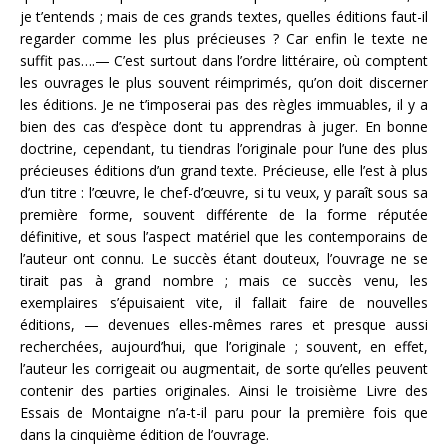
je t’entends ; mais de ces grands textes, quelles éditions faut-il
regarder comme les plus précieuses ? Car enfin le texte ne
suffit pas….— C’est surtout dans l’ordre littéraire, où comptent
les ouvrages le plus souvent réimprimés, qu’on doit discerner
les éditions. Je ne t’imposerai pas des règles immuables, il y a
bien des cas d’espèce dont tu apprendras à juger. En bonne
doctrine, cependant, tu tiendras l’originale pour l’une des plus
précieuses éditions d’un grand texte. Précieuse, elle l’est à plus
d’un titre : l’œuvre, le chef-d’œuvre, si tu veux, y paraît sous sa
première forme, souvent différente de la forme réputée
définitive, et sous l’aspect matériel que les contemporains de
l’auteur ont connu. Le succès étant douteux, l’ouvrage ne se
tirait pas à grand nombre ; mais ce succès venu, les
exemplaires s’épuisaient vite, il fallait faire de nouvelles
éditions, — devenues elles-mêmes rares et presque aussi
recherchées, aujourd’hui, que l’originale ; souvent, en effet,
l’auteur les corrigeait ou augmentait, de sorte qu’elles peuvent
contenir des parties originales. Ainsi le troisième Livre des
Essais de Montaigne n’a-t-il paru pour la première fois que
dans la cinquième édition de l’ouvrage.