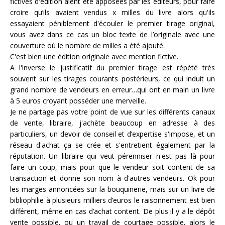
fictives d'édition aient été apposées par les éditeurs, pour faire
croire qu’ils avaient vendus x milles du livre alors qu'ils
essayaient péniblement d'écouler le premier tirage original,
vous avez dans ce cas un bloc texte de l’originale avec une
couverture où le nombre de milles a été ajouté.
C'est bien une édition originale avec mention fictive.
A l'inverse le justificatif du premier tirage est répété très
souvent sur les tirages courants postérieurs, ce qui induit un
grand nombre de vendeurs en erreur…qui ont en main un livre
à 5 euros croyant posséder une merveille.
Je ne partage pas votre point de vue sur les différents canaux
de vente, libraire, j'achète beaucoup en adresse à des
particuliers, un devoir de conseil et d’expertise s'impose, et un
réseau d'achat ça se crée et s'entretient également par la
réputation. Un libraire qui veut pérenniser n'est pas là pour
faire un coup, mais pour que le vendeur soit content de sa
transaction et donne son nom à d'autres vendeurs. Ok pour
les marges annoncées sur la bouquinerie, mais sur un livre de
bibliophilie à plusieurs milliers d’euros le raisonnement est bien
différent, même en cas d’achat content. De plus il y a le dépôt
vente possible, ou un travail de courtage possible, alors le