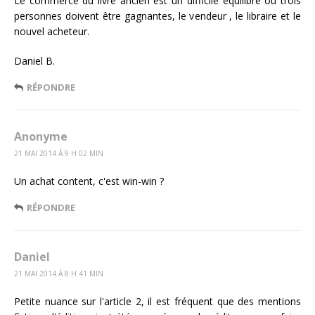
Le commerce du livre ancien est un difficile équilibre ou trois
personnes doivent être gagnantes, le vendeur , le libraire et le
nouvel acheteur.
Daniel B.
RÉPONDRE
Anonyme
21 MAI 2014 Á 9 H 02 MIN
Un achat content, c'est win-win ?
RÉPONDRE
Daniel
21 MAI 2014 Á 8 H 41 MIN
Petite nuance sur l'article 2, il est fréquent que des mentions