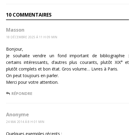
10 COMMENTAIRES
Masson
18 DÉCEMBRE 2025 Á 11 H 09 MIN
Bonjour,
Je souhaite vendre un fond important de bibliographie :
certains intéressants, d’autres plus courants, plutôt XIX° et
plutôt complets et bon état. Gros volume… Livres à Paris.
On peut toujours en parler.
Merci pour votre attention.
RÉPONDRE
Anonyme
24 MAI 2014 Á 8 H 01 MIN
Quelques exemples récents :