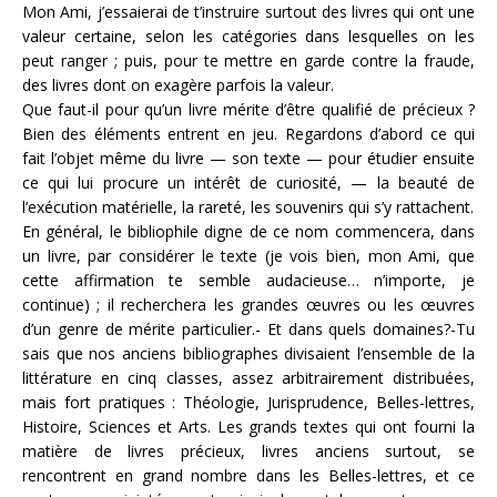
Mon Ami, j’essaierai de t’instruire surtout des livres qui ont une
valeur certaine, selon les catégories dans lesquelles on les
peut ranger ; puis, pour te mettre en garde contre la fraude,
des livres dont on exagère parfois la valeur.
Que faut-il pour qu’un livre mérite d’être qualifié de précieux ?
Bien des éléments entrent en jeu. Regardons d’abord ce qui
fait l’objet même du livre — son texte — pour étudier ensuite
ce qui lui procure un intérêt de curiosité, — la beauté de
l’exécution matérielle, la rareté, les souvenirs qui s’y rattachent.
En général, le bibliophile digne de ce nom commencera, dans
un livre, par considérer le texte (je vois bien, mon Ami, que
cette affirmation te semble audacieuse… n’importe, je
continue) ; il recherchera les grandes œuvres ou les œuvres
d’un genre de mérite particulier.- Et dans quels domaines?-Tu
sais que nos anciens bibliographes divisaient l’ensemble de la
littérature en cinq classes, assez arbitrairement distribuées,
mais fort pratiques : Théologie, Jurisprudence, Belles-lettres,
Histoire, Sciences et Arts. Les grands textes qui ont fourni la
matière de livres précieux, livres anciens surtout, se
rencontrent en grand nombre dans les Belles-lettres, et ce