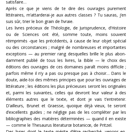
satisfaire…
Après ce que je viens de te dire des ouvrages purement
littéraires, m’attarderai-je aux autres classes ? Tu sauras, j’en
suis sûr, trier le bon grain de l’ivraie.
Les livres précieux de Théologie, de Jurisprudence, d’Histoire
ou de Sciences ont été, somme toute, moins souvent
réimprimés -que les précédents, à cause de leur objet spécial
ou des circonstances ; malgré de nombreuses et importantes
exceptions — au premier rang desquelles brille le plus abon­
damment publié de tous les livres, la Bible — le choix des
éditions des ouvrages de ces domaines paraît moins difficile ;
parfois même il n’y a pas ou presque pas à choisir… Dans le
doute, aide-toi des mêmes principes que pour les ouvrages de
littérature ; les éditions les plus précieuses seront les origi­nales
et, parmi les suivantes, celles qui devront leur valeur à des
éléments autres que le texte, et dont je vais t’entrete­nir.
D’ailleurs, Brunet et Graesse, quoique déjà vieux, te seront
d’excellents guides ; ne néglige pas de les compléter par les
bibliographies des matières déterminées — quand il en existe
— comme le Thesaurus literaturœ botanicœ, de Pritzel.
Des livres dont le texte mérite d’être recherché, venons-en,