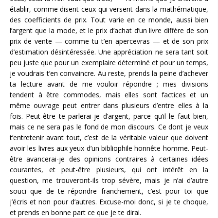
établir, comme disent ceux qui versent dans la mathématique,
des coefficients de prix. Tout varie en ce monde, aussi bien
l’argent que la mode, et le prix d’achat d’un livre diffère de son
prix de vente — comme tu t’en apercevras — et de son prix
d’estimation désintéressée. Une appréciation ne sera tant soit
peu juste que pour un exemplaire déterminé et pour un temps,
je voudrais t’en convaincre. Au reste, prends la peine d’achever
ta lecture avant de me vouloir répondre ; mes divisions
tendent à être commodes, mais elles sont factices et un
même ouvrage peut entrer dans plusieurs d’entre elles à la
fois. Peut-être te parlerai-je d’argent, parce qu’il le faut bien,
mais ce ne sera pas le fond de mon discours. Ce dont je veux
t’entretenir avant tout, c’est de la véritable valeur que doivent
avoir les livres aux yeux d’un bibliophile honnête homme. Peut-
être avancerai-je des opinions contraires à certaines idées
courantes, et peut-être plusieurs, qui ont intérêt en la
question, me trouveront-ils trop sévère, mais je n’ai d’autre
souci que de te répondre franchement, c’est pour toi que
j’écris et non pour d’autres. Excuse-moi donc, si je te choque,
et prends en bonne part ce que je te dirai.