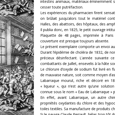
intestins animaux, matériaux éminemment suje
cesser toute putréfaction.
Les expériences du pharmacien firent sensatio
on brûlait jusqu’alors tout le matériel co
Halles, des abattoirs, des hôpitaux, des amph
Il publia donc, en 1825, le petit ouvrage int
Plaquette de 48 pages, imprimée à Paris
couverture est presque toujours absente.
Le présent exemplaire comporte un envoi au
Durant l’épidémie de choléra de 1832, de nom
précieux désinfectant. L’année suivante c
combattants de Juillet, ensevelis à la hâte s
Le chlorure d’oxyde de sodium fut livré en f
de mauvaise nature, soit comme moyen d’ass
Labarraque mourut, riche et décoré en 185
« liqueur », qui n’est autre qu’une solutio
connue sous le nom « Eau de Labarraque » pui
En effet, avant Labarraque, un autre chimi
propriétés oxydantes du chlore et des hypoc
toiles textiles. Sa manufacture de produits ch
Si le pauvre Claude Perrault, hélas trop tôt 