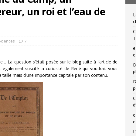
ur, un roi et l’eau de
IQUES DE L'IGLI
L
ibris… on s’en tamponne ! Une chronique de Mathieu Lenoir
c
C
T
 Sciences
7
e
e
La question s’était posée sur le blog suite à l’article de
D
it également suscité la curiosité de René qui voudrait vous
p
a taille mais d’une importance capitale par son contenu.
D
p
C
d
e
e
L