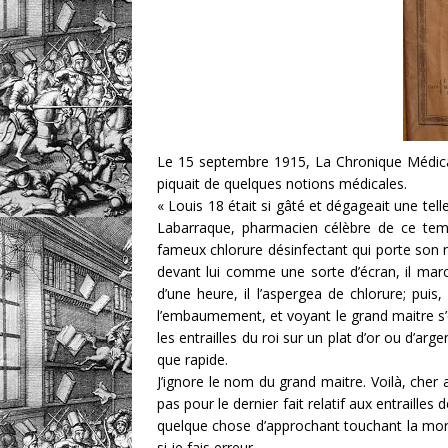
Le 15 septembre 1915, La Chronique Médical
piquait de quelques notions médicales.
« Louis 18 était si gâté et dégageait une tell
Labarraque, pharmacien célèbre de ce temp
fameux chlorure désinfectant qui porte son n
devant lui comme une sorte d’écran, il marc
d’une heure, il l’aspergea de chlorure; pui
l’embaumement, et voyant le grand maitre s’élo
les entrailles du roi sur un plat d’or ou d’arge
que rapide.
J’ignore le nom du grand maitre. Voilà, che
pas pour le dernier fait relatif aux entrailles 
quelque chose d’approchant touchant la mort d
si je fais erreur.