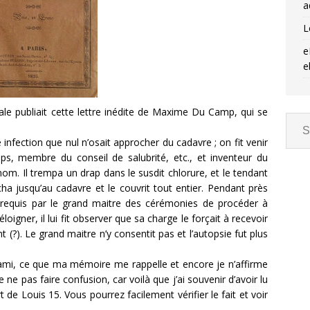
a
L
e
e
e publiait cette lettre inédite de Maxime Du Camp, qui se
e infection que nul n’osait approcher du cadavre ; on fit venir
s, membre du conseil de salubrité, etc., et inventeur du
om. Il trempa un drap dans le susdit chlorure, et le tendant
ha jusqu’au cadavre et le couvrit tout entier. Pendant près
s, requis par le grand maitre des cérémonies de procéder à
igner, il lui fit observer que sa charge le forçait à recevoir
nt (?). Le grand maitre n’y consentit pas et l’autopsie fut plus
r ami, ce que ma mémoire me rappelle et encore je n’affirme
de ne pas faire confusion, car voilà que j’ai souvenir d’avoir lu
e Louis 15. Vous pourrez facilement vérifier le fait et voir