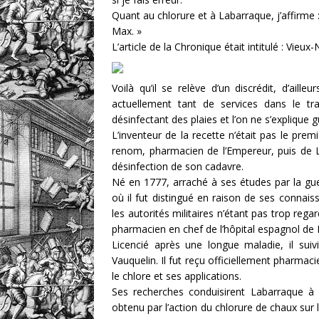
Quant au chlorure et à Labarraque, j’affirme :
Max. »
L’article de la Chronique était intitulé : Vieu
Voilà qu’il se relève d’un discrédit, d’aill
actuellement tant de services dans le trai
désinfectant des plaies et l’on ne s’explique 
L’inventeur de la recette n’était pas le pre
renom, pharmacien de l’Empereur, puis de L
désinfection de son cadavre.
Né en 1777, arraché à ses études par la gue
où il fut distingué en raison de ses connais
les autorités militaires n’étant pas trop re
pharmacien en chef de l’hôpital espagnol de Ba
Licencié après une longue maladie, il suiv
Vauquelin. Il fut reçu officiellement pharmac
le chlore et ses applications.
Ses recherches conduisirent Labarraque à
obtenu par l’action du chlorure de chaux sur 