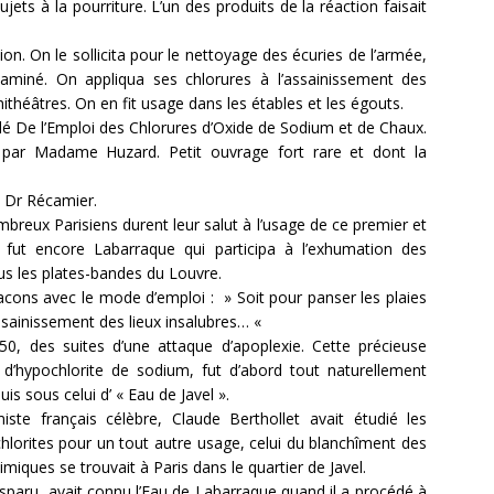
ts à la pourriture. L’un des produits de la réaction faisait
n. On le sollicita pour le nettoyage des écuries de l’armée,
ntaminé. On appliqua ses chlorures à l’assainissement des
ithéâtres. On en fit usage dans les étables et les égouts.
itulé De l’Emploi des Chlorures d’Oxide de Sodium et de Chaux.
 par Madame Huzard. Petit ouvrage fort rare et dont la
 Dr Récamier.
breux Parisiens durent leur salut à l’usage de ce premier et
e fut encore Labarraque qui participa à l’exhumation des
ous les plates-bandes du Louvre.
lacons avec le mode d’emploi : » Soit pour panser les plaies
ainissement des lieux insalubres… «
0, des suites d’une attaque d’apoplexie. Cette précieuse
n d’hypochlorite de sodium, fut d’abord tout naturellement
s sous celui d’ « Eau de Javel ».
ste français célèbre, Claude Berthollet avait étudié les
hlorites pour un tout autre usage, celui du blanchîment des
imiques se trouvait à Paris dans le quartier de Javel.
disparu, avait connu l’Eau de Labarraque quand il a procédé à