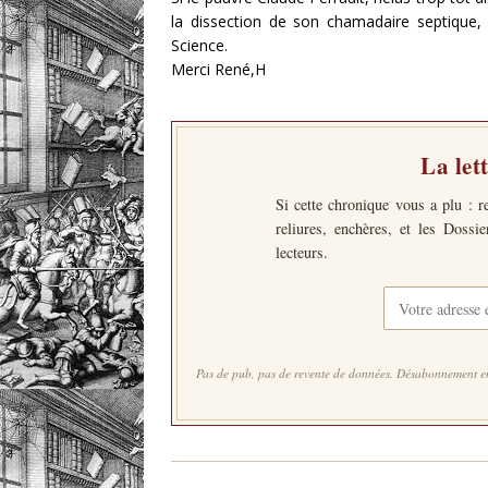
la dissection de son chamadaire septique, 
Science.
Merci René,H
La let
Si cette chronique vous a plu : r
reliures, enchères, et les Dossi
lecteurs.
Pas de pub, pas de revente de données. Désabonnement en