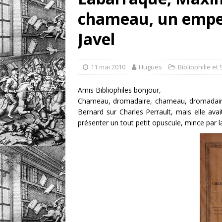
chameau, un empere
un livre
DOSSIERS CLIN
[ 5 août 2026 ]
Les ex-l
Javel
DIVERS
11 mai 2010
Hugues
Bibliophilie et
Amis Bibliophiles bonjour,
Chameau, dromadaire, chameau, dromadaire… 
Bernard sur Charles Perrault, mais elle ava
présenter un tout petit opuscule, mince par l