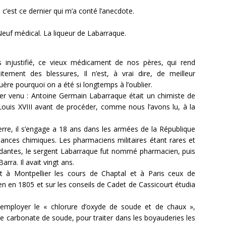
 c’est ce dernier qui m’a conté l’anecdote.
x-Neuf médical. La liqueur de Labarraque.
eurs injustifié, ce vieux médicament de nos pères, qui rend
tement des blessures, Il n’est, à vrai dire, de meilleur
guère pourquoi on a été si longtemps à l’oublier.
mier venu : Antoine Germain Labarraque était un chimiste de
ouis XVIII avant de procéder, comme nous l’avons lu, à la
rre, il s’engage a 18 ans dans les armées de la République
sances chimiques. Les pharmaciens militaires étant rares et
gardantes, le sergent Labarraque fut nommé pharmacien, puis
rra. Il avait vingt ans.
it à Montpellier les cours de Chaptal et à Paris ceux de
ien en 1805 et sur les conseils de Cadet de Cassicourt étudia
 employer le « chlorure d’oxyde de soude et de chaux »,
le carbonate de soude, pour traiter dans les boyauderies les