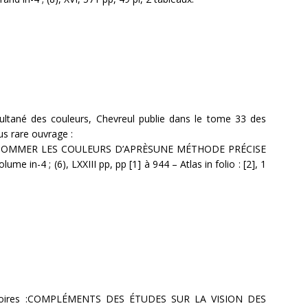
ltané des couleurs, Chevreul publie dans le tome 33 des
s rare ouvrage :
 NOMMER LES COULEURS D’APRÈSUNE MÉTHODE PRÉCISE
e in-4 ; (6), LXXIII pp, pp [1] à 944 – Atlas in folio : [2], 1
émoires :COMPLÉMENTS DES ÉTUDES SUR LA VISION DES