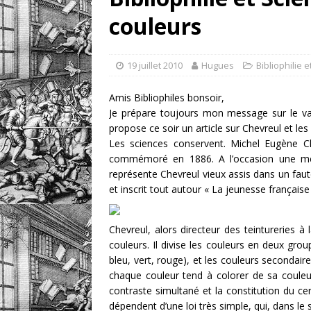
couleurs
retrouver?
DIVERS
[ 7 août 2026 ]
Portrait
19 juillet 2010
Hugues
Bibliophilie 
DIVERS
Amis Bibliophiles bonsoir,
Je prépare toujours mon message sur le va
propose ce soir un article sur Chevreul et les
Les sciences conservent. Michel Eugène C
commémoré en 1886. A l’occasion une méd
représente Chevreul vieux assis dans un faute
et inscrit tout autour « La jeunesse français
Chevreul, alors directeur des teintureries 
couleurs. Il divise les couleurs en deux grou
bleu, vert, rouge), et les couleurs secondai
chaque couleur tend à colorer de sa couleur
contraste simultané et la constitution du c
dépendent d’une loi très simple, qui, dans le