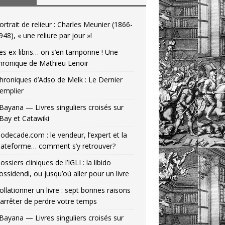
ortrait de relieur : Charles Meunier (1866-
948), « une reliure par jour »!
es ex-libris… on s’en tamponne ! Une
hronique de Mathieu Lenoir
hroniques d’Adso de Melk : Le Dernier
emplier
Bayana — Livres singuliers croisés sur
Bay et Catawiki
odecade.com : le vendeur, l’expert et la
lateforme… comment s’y retrouver?
ossiers cliniques de l’IGLI : la libido
ossidendi, ou jusqu’où aller pour un livre
ollationner un livre : sept bonnes raisons
’arrêter de perdre votre temps
Bayana — Livres singuliers croisés sur