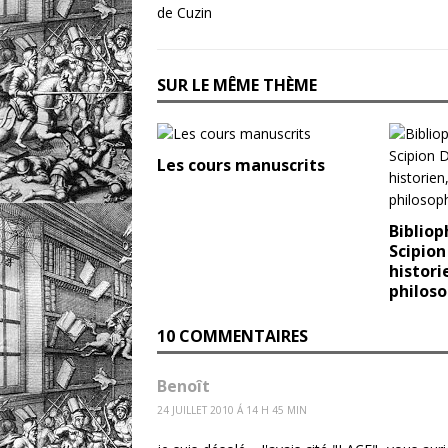
SUR LE MÊME THÈME
Les cours manuscrits
Bibliop
Scipion
histori
philos
10 COMMENTAIRES
Benoît
24 JUILLET 2010 Á 14 H 45 MIN