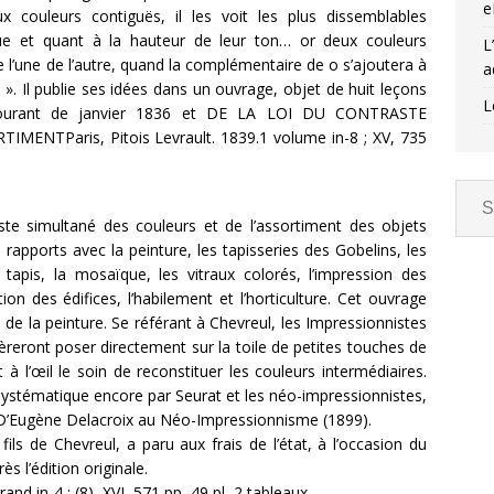
e
couleurs contiguës, il les voit les plus dissemblables
que et quant à la hauteur de leur ton… or deux couleurs
L
le l’une de l’autre, quand la complémentaire de o s’ajoutera à
a
». Il publie ses idées dans un ouvrage, objet de huit leçons
L
e courant de janvier 1836 et DE LA LOI DU CONTRASTE
NTParis, Pitois Levrault. 1839.1 volume in-8 ; XV, 735
aste simultané des couleurs et de l’assortiment des objets
 rapports avec la peinture, les tapisseries des Gobelins, les
tapis, la mosaïque, les vitraux colorés, l’impression des
tion des édifices, l’habilement et l’horticulture. Cet ouvrage
n de la peinture. Se référant à Chevreul, les Impressionnistes
fèreront poser directement sur la toile de petites touches de
à l’œil le soin de reconstituer les couleurs intermédiaires.
 systématique encore par Seurat et les néo-impressionnistes,
 D’Eugène Delacroix au Néo-Impressionnisme (1899).
ils de Chevreul, a paru aux frais de l’état, à l’occasion du
s l’édition originale.
nd in-4 ; (8), XVI, 571 pp, 49 pl, 2 tableaux.