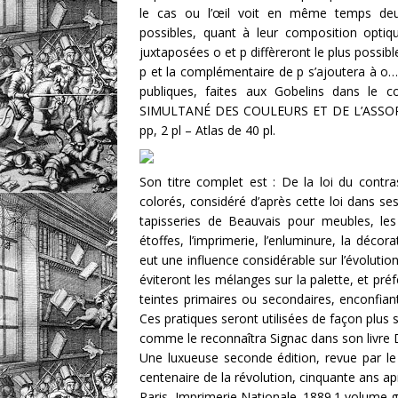
le cas ou l’œil voit en même temps deux 
possibles, quant à leur composition opti
juxtaposées o et p diffèreront le plus possib
p et la complémentaire de p s’ajoutera à o… 
publiques, faites aux Gobelins dans l
SIMULTANÉ DES COULEURS ET DE L’ASSORTIME
pp, 2 pl – Atlas de 40 pl.
Son titre complet est : De la loi du contr
colorés, considéré d’après cette loi dans ses
tapisseries de Beauvais pour meubles, les 
étoffes, l’imprimerie, l’enluminure, la décora
eut une influence considérable sur l’évolutio
éviteront les mélanges sur la palette, et pré
teintes primaires ou secondaires, enconfiant 
Ces pratiques seront utilisées de façon plus
comme le reconnaîtra Signac dans son livre
Une luxueuse seconde édition, revue par le f
centenaire de la révolution, cinquante ans aprè
Paris, Imprimerie Nationale. 1889.1 volume gra