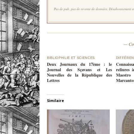
Pas de pub, pas de revente de données. Désabonnement en
— Co
BIBLIOPHILIE ET SCIENCES
DIFFÉREN
Deux Journaux du 17ème : le
Connaiss
Journal des Sçavans et Les
reliures 
Nouvelles de la République des
Maestro 
Lettres
Marcanton
Similaire