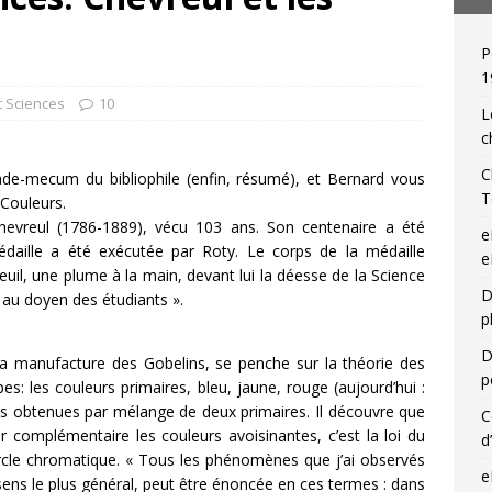
P
 de relieur : Charles Meunier (1866-1948), « une reliure par jour »!
1
et Sciences
10
L
c
C
de-mecum du bibliophile (enfin, résumé), et Bernard vous
T
 Couleurs.
hevreul (1786-1889), vécu 103 ans. Son centenaire a été
e
aille a été exécutée par Roty. Le corps de la médaille
e
uil, une plume à la main, devant lui la déesse de la Science
D
e au doyen des étudiants ».
p
D
à la manufacture des Gobelins, se penche sur la théorie des
p
pes: les couleurs primaires, bleu, jaune, rouge (aujourd’hui :
res obtenues par mélange de deux primaires. Il découvre que
C
 complémentaire les couleurs avoisinantes, c’est la loi du
d
ercle chromatique. « Tous les phénomènes que j’ai observés
e
 sens le plus général, peut être énoncée en ces termes : dans