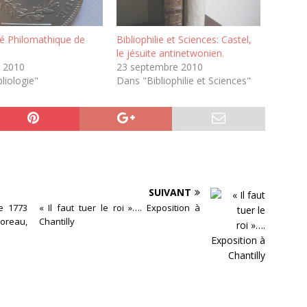
té Philomathique de
Bibliophilie et Sciences: Castel,
le jésuite antinetwonien.
r 2010
23 septembre 2010
liologie"
Dans "Bibliophilie et Sciences"
SUIVANT
e 1773
« Il faut tuer le roi »…. Exposition à
Moreau,
Chantilly