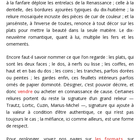
à la fanfare déploie les entrelacs de la Renaissance ; celle à la
dentelle, des bordures ajourées typiques du dix-huitième ; la
reliure mosaïquée incruste des pièces de cuir de couleur ; et la
janséniste, à l’inverse de toutes, renonce à tout décor sur les
plats pour mettre la beauté dans la seule matière. Le dix-
neuvième romantique, quant à lui, multiplie les fers et les
ornements.
Encore faut-il savoir nommer ce que l’on regarde : les plats, qui
sont les deux faces ; le dos, à nerfs ou lisse ; les coiffes, en
haut et en bas du dos ; les coins ; les tranches, parfois dorées
ou peintes ; les gardes enfin, ces feuillets intérieurs parfois
ornés de papier dominoté. Désigner, c’est pouvoir décrire, et
donc
vendre
ou acheter en connaissance de cause. Certaines
reliures portent du reste la signature d’un grand relieur —
Trautz, Lortic, Cuzin, Marius-Michel —, signature qui ajoute à
la valeur à condition d’être authentique, ce qui n’est pas
toujours le cas ; la méfiance, ici comme ailleurs, est une forme
de respect.
Pour prolonger, voyez nos pages sur
les formats
, sur