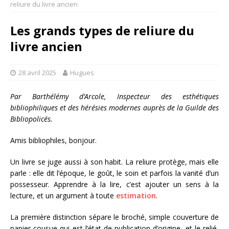
reliure du livre ancien
Les grands types de reliure du
livre ancien
28 avril 2025
Hugues
Par Barthélémy d’Arcole, Inspecteur des esthétiques
bibliophiliques et des hérésies modernes auprès de la Guilde des
Bibliopolicés.
Amis bibliophiles, bonjour.
Un livre se juge aussi à son habit. La reliure protège, mais elle
parle : elle dit l’époque, le goût, le soin et parfois la vanité d’un
possesseur. Apprendre à la lire, c’est ajouter un sens à la
lecture, et un argument à toute
estimation
.
La première distinction sépare le broché, simple couverture de
papier cousue qui est l’état de publication d’origine, et le relié,