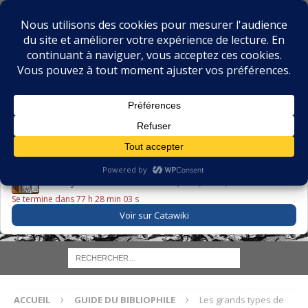
BIBLIOPHILIE.COM
LE BLOG DU BIBLIOPHILE, DES BIBLIOPHILES, DE LA
BIBLIOPHILIE ET DES LIVRES ANCIENS
LE LIVRE DU JOUR
Godefroy – Histoire de Charles VI (1663) ·
225,00 EUR
Se termine dans 77 h 28 min 02 s
Voir sur Catawiki
ACCUEIL
GUIDE DU BIBLIOPHILE
Les grands types de