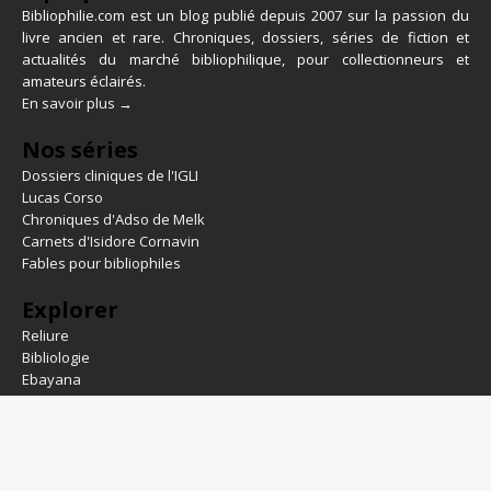
Bibliophilie.com est un blog publié depuis 2007 sur la passion du
livre ancien et rare. Chroniques, dossiers, séries de fiction et
actualités du marché bibliophilique, pour collectionneurs et
amateurs éclairés.
En savoir plus →
Nos séries
Dossiers cliniques de l'IGLI
Lucas Corso
Chroniques d'Adso de Melk
Carnets d'Isidore Cornavin
Fables pour bibliophiles
Explorer
Reliure
Bibliologie
Ebayana
Ex-libris
Curiosités
Historiettes
Conseils