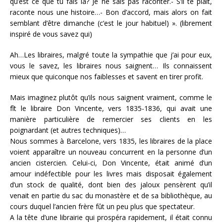
qu’est ce que tu fais là? Je ne sais pas raconter.- S’il te plaît,
raconte nous une histoire…- Bon d’accord, mais alors on fait
semblant d’être dimanche (c’est le jour habituel) ». (librement
inspiré de vous savez qui)
Ah…Les libraires, malgré toute la sympathie que j’ai pour eux,
vous le savez, les libraires nous saignent… Ils connaissent
mieux que quiconque nos faiblesses et savent en tirer profit.
Mais imaginez plutôt qu’ils nous saignent vraiment, comme le
fît le libraire Don Vincente, vers 1835-1836, qui avait une
manière particulière de remercier ses clients en les
poignardant (et autres techniques)…
Nous sommes à Barcelone, vers 1835, les libraires de la place
voient apparaître un nouveau concurrent en la personne d’un
ancien cistercien. Celui-ci, Don Vincente, était animé d’un
amour indéfectible pour les livres mais disposait également
d’un stock de qualité, dont bien des jaloux pensèrent qu’il
venait en partie du sac du monastère et de sa bibliothèque, au
cours duquel l’ancien frère fût un peu plus que spectateur.
A la tête d’une librairie qui prospéra rapidement, il était connu