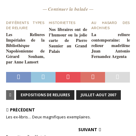
— Continuer la balade —
DIFFÉRENTS TYPES
HISTORIETTES
AU HASARD DES
DE RELIURE
Nos libraires ont de
ARCHIVES
Les Reliures
La reliure
l’humour ou la jolie
Impériales de la
contemporaine: le
carte de Pierre
Bibliothèque
relieur madrilène
Saunier au Grand
Napoléonienne de
Juan Antonio
Palais
Gérard Souham,
Fernandez Argenta
par Anne Lamort
EXPOSITIONS DE RELIURES
JUILLET-AOUT 2007
PRÉCÉDENT
Les ex-libris… Deux magnifiques exemplaires.
SUIVANT