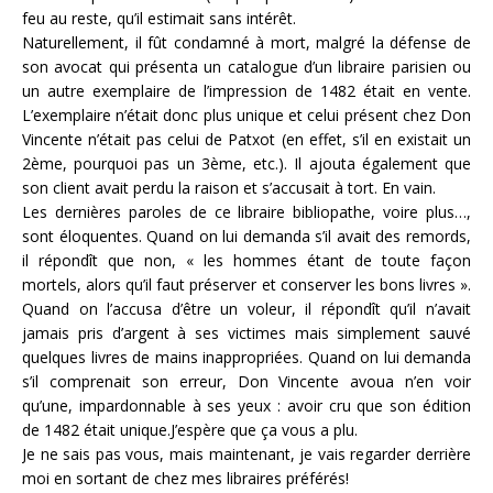
feu au reste, qu’il estimait sans intérêt.
Naturellement, il fût condamné à mort, malgré la défense de
son avocat qui présenta un catalogue d’un libraire parisien ou
un autre exemplaire de l’impression de 1482 était en vente.
L’exemplaire n’était donc plus unique et celui présent chez Don
Vincente n’était pas celui de Patxot (en effet, s’il en existait un
2ème, pourquoi pas un 3ème, etc.). Il ajouta également que
son client avait perdu la raison et s’accusait à tort. En vain.
Les dernières paroles de ce libraire bibliopathe, voire plus…,
sont éloquentes. Quand on lui demanda s’il avait des remords,
il répondît que non, « les hommes étant de toute façon
mortels, alors qu’il faut préserver et conserver les bons livres ».
Quand on l’accusa d’être un voleur, il répondît qu’il n’avait
jamais pris d’argent à ses victimes mais simplement sauvé
quelques livres de mains inappropriées. Quand on lui demanda
s’il comprenait son erreur, Don Vincente avoua n’en voir
qu’une, impardonnable à ses yeux : avoir cru que son édition
de 1482 était unique.J’espère que ça vous a plu.
Je ne sais pas vous, mais maintenant, je vais regarder derrière
moi en sortant de chez mes libraires préférés!