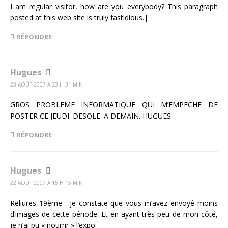
I am regular visitor, how are you everybody? This paragraph
posted at this web site is truly fastidious.|
RÉPONDRE
Hugues
23 AOÛT 2007 Á 23 H 31 MIN
GROS PROBLEME INFORMATIQUE QUI M’EMPECHE DE
POSTER CE JEUDI. DESOLE. A DEMAIN. HUGUES
RÉPONDRE
Hugues
22 AOÛT 2007 Á 15 H 15 MIN
Reliures 19ème : je constate que vous m’avez envoyé moins
d’images de cette période. Et en ayant très peu de mon côté,
je n’ai pu « nourrir » l’expo.