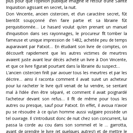
plus pour que l’opinion publique imagine le retour d’une Sainte
Inquisition agissant en secret, la nuit.
Don Vincente, ancien cistercien, et d’un caractère secret, fût
bientôt soupçonné d’en faire partie et sa librairie fût
perquisitionnée… Le hasard voulut qu’en prenant un manuel
d’inquisition dans ses rayonnages, le procureur fît tomber la
fameuse et unique impression de 1482, achetée peu de temps
auparavant par Patxot… En étudiant son livre de comptes, on
découvrît rapidement que les autres victimes de meurtres
avaient juste avant leur décès acheté un livre à Don Vincente,
et que ce livre figurait pourtant dans la librairie du suspect…
L’ancien cistercien finît par avouer tous les meurtres et par les
décrire… ainsi il raconta comment il avait suivit un acheteur
pour lui racheter le livre qu’il venait de lui vendre, se sentant
mal à l’idée d’en être séparé, et comment il avait poignardé
l’acheteur devant son refus… Il fît de même pour tous les
autres ou presque, sauf pour Patxot. En effet, il avoua n’avoir
pu se résoudre à ce qu’un homme aussi vulgaire possède un
tel ouvrage. Il s’introduisit donc de nuit chez son concurrent, lui
passa la corde au cou dans son sommeil et le … garrotta,
avant de prendre le livre (et quelques autres!) et de mettre le