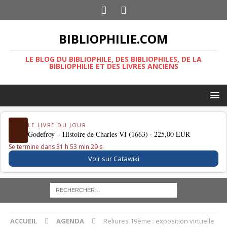
BIBLIOPHILIE.COM
LE BLOG DU BIBLIOPHILE, DES BIBLIOPHILES, DE LA
BIBLIOPHILIE ET DES LIVRES ANCIENS
LE LIVRE DU JOUR
Godefroy – Histoire de Charles VI (1663) ·
225,00 EUR
Se termine dans 31 h 53 min 28 s
Voir sur Catawiki
ACCUEIL
AGENDA
Reliures 19ème : exposition virtuelle