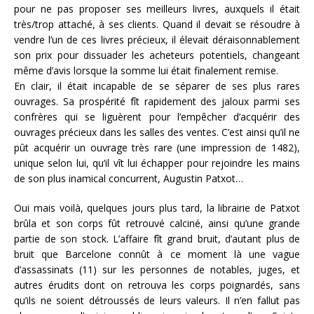
pour ne pas proposer ses meilleurs livres, auxquels il était
très/trop attaché, à ses clients. Quand il devait se résoudre à
vendre l’un de ces livres précieux, il élevait déraisonnablement
son prix pour dissuader les acheteurs potentiels, changeant
même d’avis lorsque la somme lui était finalement remise.
En clair, il était incapable de se séparer de ses plus rares
ouvrages. Sa prospérité fît rapidement des jaloux parmi ses
confrères qui se liguèrent pour l’empêcher d’acquérir des
ouvrages précieux dans les salles des ventes. C’est ainsi qu’il ne
pût acquérir un ouvrage très rare (une impression de 1482),
unique selon lui, qu’il vît lui échapper pour rejoindre les mains
de son plus inamical concurrent, Augustin Patxot…
Oui mais voilà, quelques jours plus tard, la librairie de Patxot
brûla et son corps fût retrouvé calciné, ainsi qu’une grande
partie de son stock. L’affaire fît grand bruit, d’autant plus de
bruit que Barcelone connût à ce moment là une vague
d’assassinats (11) sur les personnes de notables, juges, et
autres érudits dont on retrouva les corps poignardés, sans
qu’ils ne soient détroussés de leurs valeurs. Il n’en fallut pas