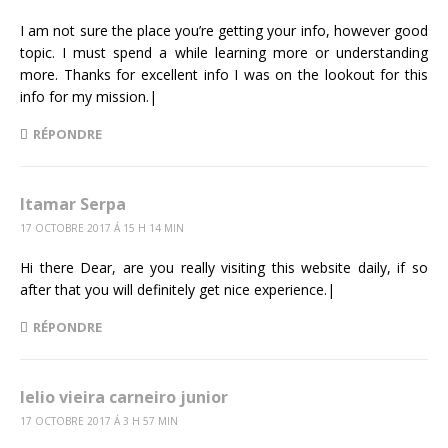
I am not sure the place you’re getting your info, however good
topic. I must spend a while learning more or understanding
more. Thanks for excellent info I was on the lookout for this
info for my mission.|
RÉPONDRE
Itamar Serpa
17 OCTOBRE 2017 Á 15 H 14 MIN
Hi there Dear, are you really visiting this website daily, if so
after that you will definitely get nice experience.|
RÉPONDRE
lelio vieira carneiro junior
17 OCTOBRE 2017 Á 3 H 57 MIN