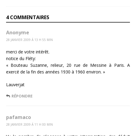
4 COMMENTAIRES
Anonyme
28 JANVIER 2009 Á 13 H 55 MIN
merci de votre intérêt.
notice du Fléty:
« Bouteau Suzanne, relieur, 20 rue de Messine à Paris. A
exercé de la fin des années 1930 à 1960 environ. »
Lauverjat
RÉPONDRE
pafamaco
28 JANVIER 2009 Á 11 H 00 MIN