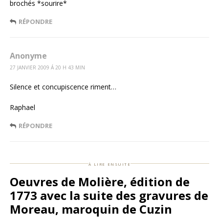
brochés *sourire*
RÉPONDRE
Anonyme
27 JANVIER 2009 Á 20 H 43 MIN
Silence et concupiscence riment…
Raphael
RÉPONDRE
à lire ensuite
Oeuvres de Molière, édition de
1773 avec la suite des gravures de
Moreau, maroquin de Cuzin