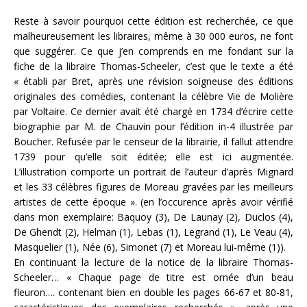
Reste à savoir pourquoi cette édition est recherchée, ce que
malheureusement les libraires, même à 30 000 euros, ne font
que suggérer. Ce que j’en comprends en me fondant sur la
fiche de la libraire Thomas-Scheeler, c’est que le texte a été
« établi par Bret, après une révision soigneuse des éditions
originales des comédies, contenant la célèbre Vie de Molière
par Voltaire. Ce dernier avait été chargé en 1734 d’écrire cette
biographie par M. de Chauvin pour l’édition in-4 illustrée par
Boucher. Refusée par le censeur de la librairie, il fallut attendre
1739 pour qu’elle soit éditée; elle est ici augmentée.
L’illustration comporte un portrait de l’auteur d’après Mignard
et les 33 célèbres figures de Moreau gravées par les meilleurs
artistes de cette époque ». (en l’occurence après avoir vérifié
dans mon exemplaire: Baquoy (3), De Launay (2), Duclos (4),
De Ghendt (2), Helman (1), Lebas (1), Legrand (1), Le Veau (4),
Masquelier (1), Née (6), Simonet (7) et Moreau lui-même (1)).
En continuant la lecture de la notice de la libraire Thomas-
Scheeler… « Chaque page de titre est ornée d’un beau
fleuron…. contenant bien en double les pages 66-67 et 80-81,