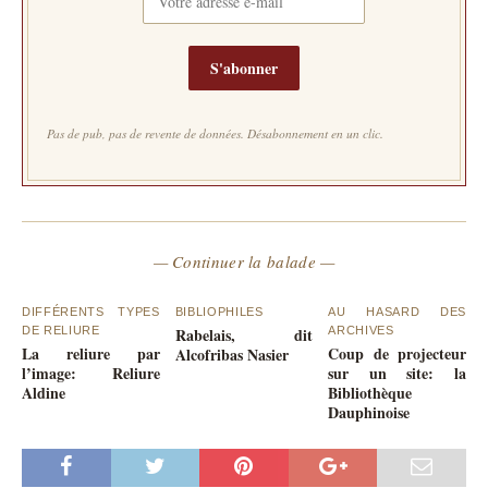
S'abonner
Pas de pub, pas de revente de données. Désabonnement en un clic.
— Continuer la balade —
DIFFÉRENTS TYPES
BIBLIOPHILES
AU HASARD DES
DE RELIURE
Rabelais, dit
ARCHIVES
La reliure par
Coup de projecteur
Alcofribas Nasier
l’image: Reliure
sur un site: la
Aldine
Bibliothèque
Dauphinoise