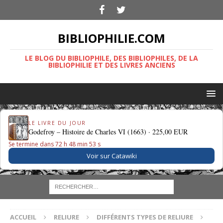
BIBLIOPHILIE.COM
LE BLOG DU BIBLIOPHILE, DES BIBLIOPHILES, DE LA
BIBLIOPHILIE ET DES LIVRES ANCIENS
LE LIVRE DU JOUR
Godefroy – Histoire de Charles VI (1663) ·
225,00 EUR
Se termine dans 72 h 48 min 53 s
Voir sur Catawiki
ACCUEIL
RELIURE
DIFFÉRENTS TYPES DE RELIURE