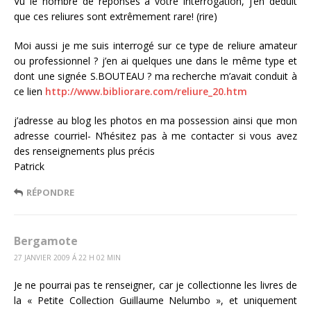
Vu le nombre de réponses à votre interrogation, j’en déduit
que ces reliures sont extrêmement rare! (rire)
Moi aussi je me suis interrogé sur ce type de reliure amateur
ou professionnel ? j’en ai quelques une dans le même type et
dont une signée S.BOUTEAU ? ma recherche m’avait conduit à
ce lien
http://www.bibliorare.com/reliure_20.htm
j’adresse au blog les photos en ma possession ainsi que mon
adresse courriel- N’hésitez pas à me contacter si vous avez
des renseignements plus précis
Patrick
RÉPONDRE
Bergamote
27 JANVIER 2009 Á 22 H 02 MIN
Je ne pourrai pas te renseigner, car je collectionne les livres de
la « Petite Collection Guillaume Nelumbo », et uniquement