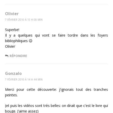
Olivier
7 FÉVRIER 2010 Á 15 H 00 MIN
Superbe!
Il y a quelques qui vont se faire tordre dans les foyers
bibliophiliques 😉
Olivier
RÉPONDRE
Gonzalo
7 FÉVRIER 2010 Á 14 H 44 MIN
Merci pour cette découverte: j'ignorais tout des tranches
peintes.
(et puis les vidéos sont très belles: on dirait que c'est le livre qui
bouge. J'aime assez)