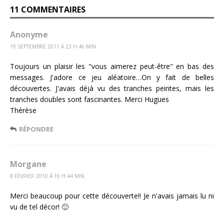
11 COMMENTAIRES
Anonyme
19 SEPTEMBRE 2011 Á 23 H 46 MIN
Toujours un plaisir les "vous aimerez peut-être" en bas des
messages. J'adore ce jeu aléatoire…On y fait de belles
découvertes. J'avais déjà vu des tranches peintes, mais les
tranches doubles sont fascinantes. Merci Hugues
Thérèse
RÉPONDRE
Morgane
8 FÉVRIER 2010 Á 19 H 44 MIN
Merci beaucoup pour cette découverte!! Je n'avais jamais lu ni
vu de tel décor! 🙂