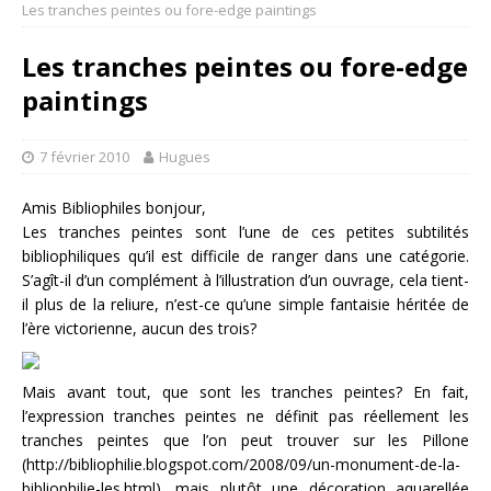
Les tranches peintes ou fore-edge paintings
Les tranches peintes ou fore-edge
paintings
7 février 2010
Hugues
Amis Bibliophiles bonjour,
Les tranches peintes sont l’une de ces petites subtilités
bibliophiliques qu’il est difficile de ranger dans une catégorie.
S’agît-il d’un complément à l’illustration d’un ouvrage, cela tient-
il plus de la reliure, n’est-ce qu’une simple fantaisie héritée de
l’ère victorienne, aucun des trois?
Mais avant tout, que sont les tranches peintes? En fait,
l’expression tranches peintes ne définit pas réellement les
tranches peintes que l’on peut trouver sur les Pillone
(http://bibliophilie.blogspot.com/2008/09/un-monument-de-la-
bibliophilie-les.html), mais plutôt une décoration aquarellée