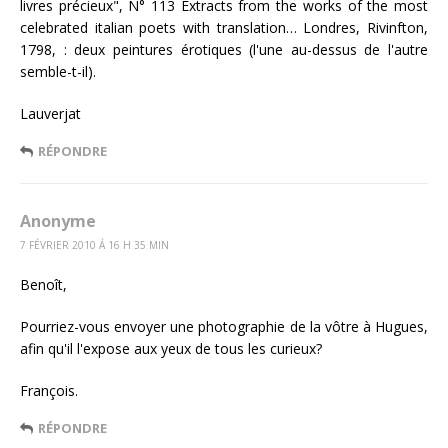
livres précieux", N° 113 Extracts from the works of the most
celebrated italian poets with translation… Londres, Rivinfton,
1798, : deux peintures érotiques (l'une au-dessus de l'autre
semble-t-il).
Lauverjat
RÉPONDRE
Anonyme
7 FÉVRIER 2010 Á 16 H 35 MIN
Benoît,
Pourriez-vous envoyer une photographie de la vôtre à Hugues,
afin qu'il l'expose aux yeux de tous les curieux?
François.
RÉPONDRE