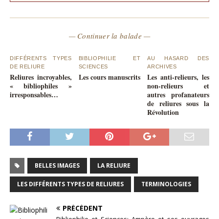
— Continuer la balade —
DIFFÉRENTS TYPES
BIBLIOPHILIE ET
AU HASARD DES
DE RELIURE
SCIENCES
ARCHIVES
Reliures incroyables,
Les cours manuscrits
Les anti-relieurs, les
« bibliophiles »
non-relieurs et
irresponsables…
autres profanateurs
de reliures sous la
Révolution
BELLES IMAGES
LA RELIURE
LES DIFFÉRENTS TYPES DE RELIURES
TERMINOLOGIES
PRÉCÉDENT
Bibliophilie et Sciences: Ampère et ses ouvrages