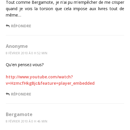
Tout comme Bergamote, je n'ai pu m'empêcher de me crisper
quand je vois la torsion que cela impose aux livres tout de
même…
RÉPONDRE
Anonyme
8 FÉVRIER 2010 Á 0 H 52 MIN
Qu'en pensez-vous?
http://www.youtube.com/watch?
v=HzmcfHkgBjc&feature=player_embedded
RÉPONDRE
Bergamote
8 FÉVRIER 2010 Á 0 H 46 MIN