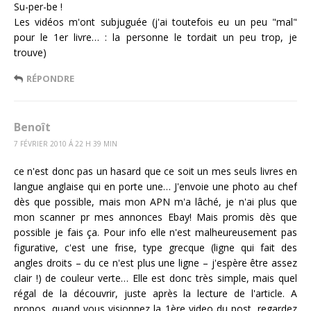
Su-per-be !
Les vidéos m'ont subjuguée (j'ai toutefois eu un peu "mal"
pour le 1er livre… : la personne le tordait un peu trop, je
trouve)
RÉPONDRE
Benoît
7 FÉVRIER 2010 Á 22 H 39 MIN
ce n'est donc pas un hasard que ce soit un mes seuls livres en
langue anglaise qui en porte une… J'envoie une photo au chef
dès que possible, mais mon APN m'a lâché, je n'ai plus que
mon scanner pr mes annonces Ebay! Mais promis dès que
possible je fais ça. Pour info elle n'est malheureusement pas
figurative, c'est une frise, type grecque (ligne qui fait des
angles droits – du ce n'est plus une ligne – j'espère être assez
clair !) de couleur verte… Elle est donc très simple, mais quel
régal de la découvrir, juste après la lecture de l'article. A
propos, quand vous visionnez la 1ère video du post, regardez