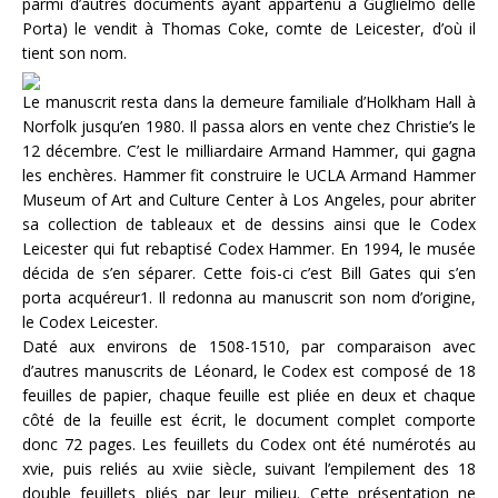
parmi d’autres documents ayant appartenu à Guglielmo delle
Porta) le vendit à Thomas Coke, comte de Leicester, d’où il
tient son nom.
Le manuscrit resta dans la demeure familiale d’Holkham Hall à
Norfolk jusqu’en 1980. Il passa alors en vente chez Christie’s le
12 décembre. C’est le milliardaire Armand Hammer, qui gagna
les enchères. Hammer fit construire le UCLA Armand Hammer
Museum of Art and Culture Center à Los Angeles, pour abriter
sa collection de tableaux et de dessins ainsi que le Codex
Leicester qui fut rebaptisé Codex Hammer. En 1994, le musée
décida de s’en séparer. Cette fois-ci c’est Bill Gates qui s’en
porta acquéreur1. Il redonna au manuscrit son nom d’origine,
le Codex Leicester.
Daté aux environs de 1508-1510, par comparaison avec
d’autres manuscrits de Léonard, le Codex est composé de 18
feuilles de papier, chaque feuille est pliée en deux et chaque
côté de la feuille est écrit, le document complet comporte
donc 72 pages. Les feuillets du Codex ont été numérotés au
xvie, puis reliés au xviie siècle, suivant l’empilement des 18
double feuillets pliés par leur milieu. Cette présentation ne