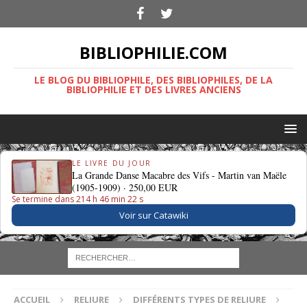
BIBLIOPHILIE.COM
LE BLOG DU BIBLIOPHILE, DES BIBLIOPHILES, DE LA
BIBLIOPHILIE ET DES LIVRES ANCIENS
LE LIVRE DU JOUR
La Grande Danse Macabre des Vifs - Martin van Maële
(1905-1909) ·
250,00 EUR
Se termine dans 214 h 46 min 21 s
Voir sur Catawiki
ACCUEIL
RELIURE
DIFFÉRENTS TYPES DE RELIURE