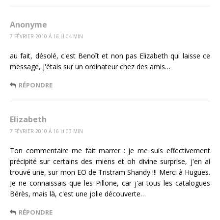
Anonyme
7 FÉVRIER 2010 Á 16 H 04 MIN
au fait, désolé, c'est Benoît et non pas Elizabeth qui laisse ce
message, j'étais sur un ordinateur chez des amis…
RÉPONDRE
Elizabeth
7 FÉVRIER 2010 Á 16 H 03 MIN
Ton commentaire me fait marrer : je me suis effectivement
précipité sur certains des miens et oh divine surprise, j'en ai
trouvé une, sur mon EO de Tristram Shandy !!! Merci à Hugues.
Je ne connaissais que les Pillone, car j'ai tous les catalogues
Bérès, mais là, c'est une jolie découverte…
RÉPONDRE