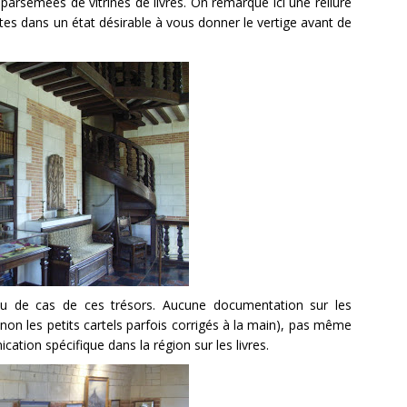
parsemées de vitrines de livres. On remarque ici une reliure
tes dans un état désirable à vous donner le vertige avant de
eu de cas de ces trésors. Aucune documentation sur les
inon les petits cartels parfois corrigés à la main), pas même
ation spécifique dans la région sur les livres.