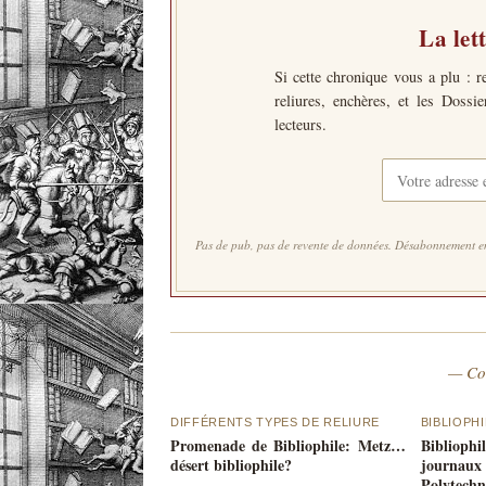
La let
Si cette chronique vous a plu : r
reliures, enchères, et les Dossi
lecteurs.
Pas de pub, pas de revente de données. Désabonnement en
— Co
DIFFÉRENTS TYPES DE RELIURE
BIBLIOPHI
Promenade de Bibliophile: Metz…
Biblioph
désert bibliophile?
journau
Polytechn