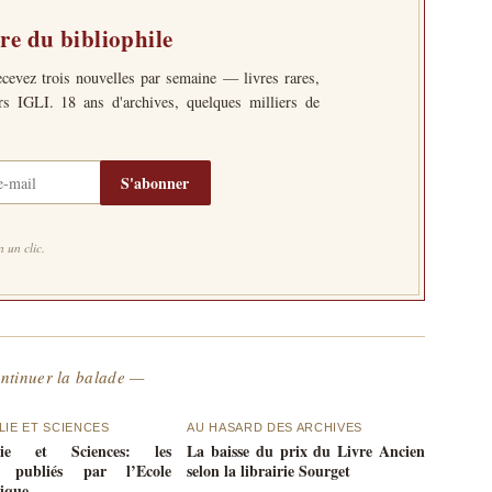
tre du bibliophile
ecevez trois nouvelles par semaine — livres rares,
ers IGLI. 18 ans d'archives, quelques milliers de
S'abonner
 un clic.
ntinuer la balade —
LIE ET SCIENCES
AU HASARD DES ARCHIVES
ilie et Sciences: les
La baisse du prix du Livre Ancien
x publiés par l’Ecole
selon la librairie Sourget
ique