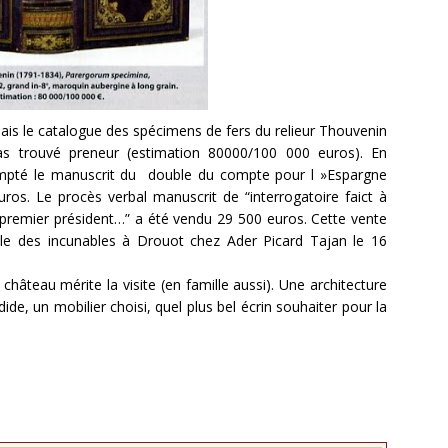
ais le catalogue des spécimens de fers du relieur Thouvenin
as trouvé preneur (estimation 80000/100 000 euros). En
empté le manuscrit du double du compte pour l »Espargne
uros. Le procès verbal manuscrit de “interrogatoire faict à
, premier président…” a été vendu 29 500 euros. Cette vente
elle des incunables à Drouot chez Ader Picard Tajan le 16
hâteau mérite la visite (en famille aussi). Une architecture
ide, un mobilier choisi, quel plus bel écrin souhaiter pour la