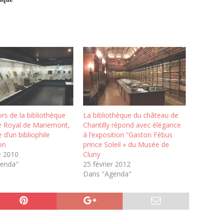
rs de la bibliothèque
La bibliothèque du château de
 Royal de Mariemont,
Chantilly répond avec élégance
te d’un bibliophile
à l’exposition “Gaston Fébus
on
prince Soleil » du Musée de
e 2010
Cluny
genda"
25 février 2012
Dans "Agenda"