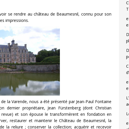
C
T
voir se rendre au château de Beaumesnil, connu pour son
e
 ses impressions.
e
D
p
D
p
C
d
e
e
L
 de la Varende, nous a été présenté par Jean-Paul Fontaine
a
 dernier propriétaire, Jean Fürstenberg (dont Christian
L
e revue) et son épouse le transformèrent en fondation en
rver, restaurer et maintenir le Château de Beaumesnil, la
e
 la reliure ; conserver la collection; acquérir et recevoir