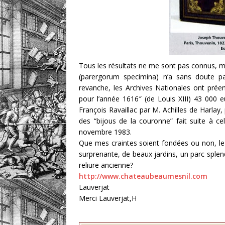
Tous les résultats ne me sont pas connus, m
(parergorum specimina) n’a sans doute p
revanche, les Archives Nationales ont pré
pour l’année 1616″ (de Louis XIII) 43 000 e
François Ravaillac par M. Achilles de Harlay
des “bijous de la couronne” fait suite à c
novembre 1983.
Que mes craintes soient fondées ou non, le c
surprenante, de beaux jardins, un parc splend
reliure ancienne?
http://www.chateaubeaumesnil.com
Lauverjat
Merci Lauverjat,H