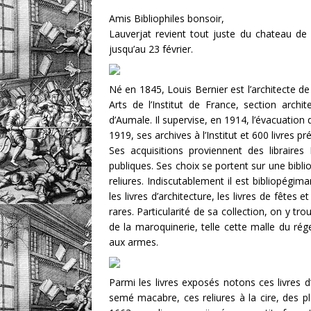
DIVERS
Amis Bibliophiles bonsoir,
Lauverjat revient tout juste du chateau de C
jusqu’au 23 février.
Né en 1845, Louis Bernier est l’architecte 
Arts de l’Institut de France, section archi
d’Aumale. Il supervise, en 1914, l’évacuation d
1919, ses archives à l’Institut et 600 livres p
Ses acquisitions proviennent des libraire
publiques. Ses choix se portent sur une bibliop
reliures. Indiscutablement il est bibliopégi
les livres d’architecture, les livres de fêtes et
rares. Particularité de sa collection, on y tro
de la maroquinerie, telle cette malle du rége
aux armes.
Parmi les livres exposés notons ces livres d
semé macabre, ces reliures à la cire, des p