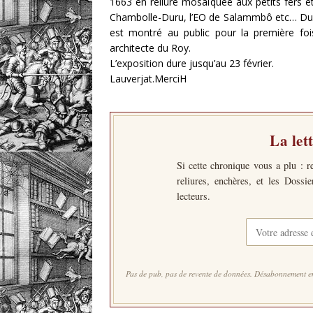
1663 en reliure mosaïquée aux petits fers e
Chambolle-Duru, l’EO de Salammbô etc… Du 
est montré au public pour la première fo
architecte du Roy.
L’exposition dure jusqu’au 23 février.
Lauverjat.MerciH
La let
Si cette chronique vous a plu : r
reliures, enchères, et les Dossi
lecteurs.
Pas de pub, pas de revente de données. Désabonnement en