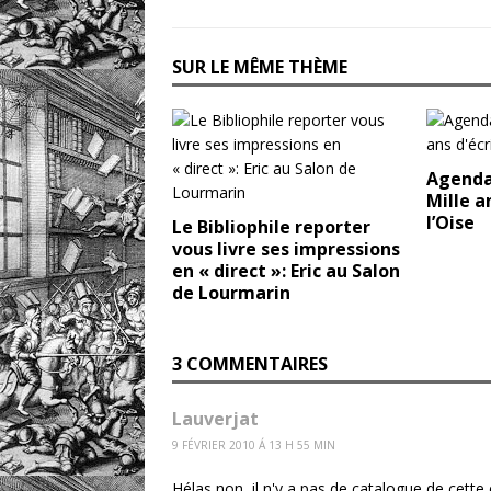
SUR LE MÊME THÈME
Agenda 
Mille a
l’Oise
Le Bibliophile reporter
vous livre ses impressions
en « direct »: Eric au Salon
de Lourmarin
3 COMMENTAIRES
Lauverjat
9 FÉVRIER 2010 Á 13 H 55 MIN
Hélas non, il n'y a pas de catalogue de cette 