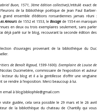
abriel Buon, 1571, 3ème édition collective)
L’intitulé exact de
 Fleurons de la Bibliothèqe poétique de Jean Paul Barbier-
s grand ensemble d’éditions ronsardiennes jamais réuni :
Les Amours
de 1552 et 1553, le
Bocage
de 1554 en maroquin
onnues en deux ou trois exemplaires seulement, sans parler
ai déjà parlé sur le blog, recouvrant la seconde édition des
lection d’ouvrages provenant de la bibliothèque du Duc
eller.
éritiers de Benoît Rigaud, 1599-1600). Exemplaire de Louise de
Nicolas Ducimetière, commissaire de l’exposition et auteur
ecteur du blog et il a la gentillesse d’offrir une vingtaine
nt se rendre à l’exposition. Merci beaucoup à lui.
un email à blog.bibliophile@gmail.com
 visite guidée, cela sera possible le 29 mars et le 26 avril
eur de la bibliothèque du chateau de Chantilly qui vous