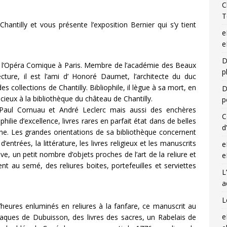
C
T
hantilly et vous présente l’exposition Bernier qui s’y tient
e
e
D
de l’Opéra Comique à Paris. Membre de l’académie des Beaux
p
tecture, il est l’ami d’ Honoré Daumet, l’architecte du duc
es collections de Chantilly. Bibliophile, il lègue à sa mort, en
D
récieux à la bibliothèque du château de Chantilly.
p
s Paul Cornuau et André Leclerc mais aussi des enchères
C
hilie d’excellence, livres rares en parfait état dans de belles
d
mane. Les grandes orientations de sa bibliothèque concernent
 d’entrées, la littérature, les livres religieux et les manuscrits
e
uve, un petit nombre d’objets proches de l’art de la reliure et
e
nt au semé, des reliures boites, portefeuilles et serviettes
L
a
L
’heures enluminés en reliures à la fanfare, ce manuscrit au
e
laques de Dubuisson, des livres des sacres, un Rabelais de