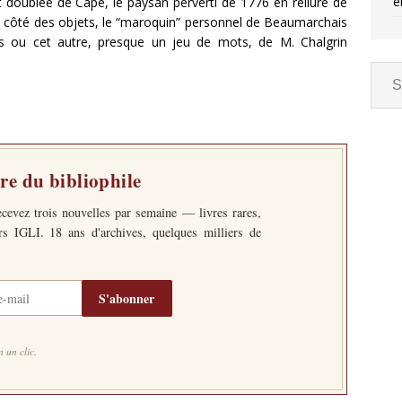
e
t doublée de Capé, le paysan perverti de 1776 en reliure de
côté des objets, le “maroquin” personnel de Beaumarchais
is ou cet autre, presque un jeu de mots, de M. Chalgrin
tre du bibliophile
ecevez trois nouvelles par semaine — livres rares,
ers IGLI. 18 ans d'archives, quelques milliers de
S'abonner
 un clic.