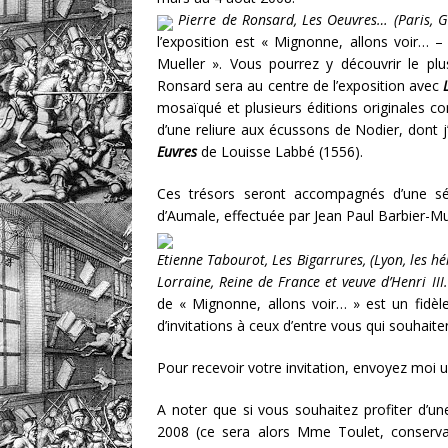
Pierre de Ronsard, Les Oeuvres… (Paris, G
l’exposition est « Mignonne, allons voir… –
Mueller ». Vous pourrez y découvrir le plu
Ronsard sera au centre de l’exposition avec
mosaïqué et plusieurs éditions originales c
d’une reliure aux écussons de Nodier, dont j’
Euvres
de Louisse Labbé (1556).
Ces trésors seront accompagnés d’une sé
d’Aumale, effectuée par Jean Paul Barbier-Mu
Etienne Tabourot, Les Bigarrures, (Lyon, les h
Lorraine, Reine de France et veuve d’Henri III.
de « Mignonne, allons voir… » est un fidèle l
d’invitations à ceux d’entre vous qui souhaite
Pour recevoir votre invitation, envoyez moi 
A noter que si vous souhaitez profiter d’une
2008 (ce sera alors Mme Toulet, conservat