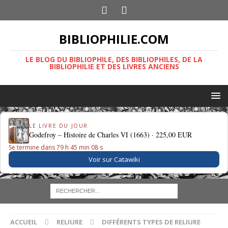
BIBLIOPHILIE.COM
LE BLOG DU BIBLIOPHILE, DES BIBLIOPHILES, DE LA
BIBLIOPHILIE ET DES LIVRES ANCIENS
LE LIVRE DU JOUR
Godefroy – Histoire de Charles VI (1663) ·
225,00 EUR
Se termine dans 79 h 45 min 07 s
Voir sur Catawiki
ACCUEIL
RELIURE
DIFFÉRENTS TYPES DE RELIURE