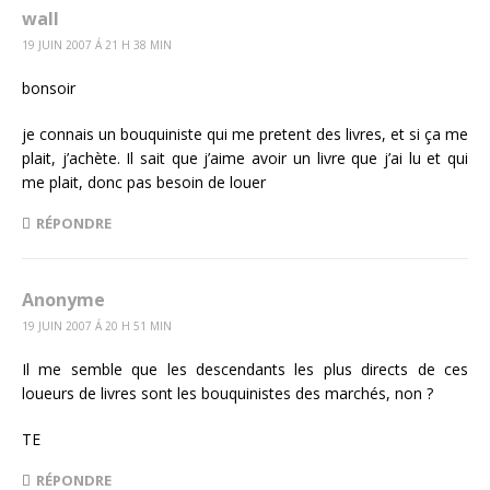
wall
19 JUIN 2007 Á 21 H 38 MIN
bonsoir
je connais un bouquiniste qui me pretent des livres, et si ça me
plait, j’achète. Il sait que j’aime avoir un livre que j’ai lu et qui
me plait, donc pas besoin de louer
RÉPONDRE
Anonyme
19 JUIN 2007 Á 20 H 51 MIN
Il me semble que les descendants les plus directs de ces
loueurs de livres sont les bouquinistes des marchés, non ?
TE
RÉPONDRE