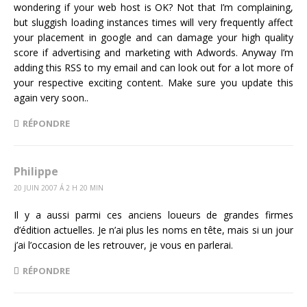
wondering if your web host is OK? Not that I’m complaining,
but sluggish loading instances times will very frequently affect
your placement in google and can damage your high quality
score if advertising and marketing with Adwords. Anyway I’m
adding this RSS to my email and can look out for a lot more of
your respective exciting content. Make sure you update this
again very soon..
RÉPONDRE
Philippe
20 JUIN 2007 Á 2 H 20 MIN
Il y a aussi parmi ces anciens loueurs de grandes firmes
d’édition actuelles. Je n’ai plus les noms en tête, mais si un jour
j’ai l’occasion de les retrouver, je vous en parlerai.
RÉPONDRE