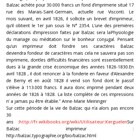
Balzac achète pour 30.000 francs un fond d’imprimerie situé 17
rue des Marais-Saint-Germain, actuelle rue Visconti. Le
mois suivant, en avril 1826, il sollicite un brevet d’imprimeur,
qu’il obtient le 1er juin sous le N° 2354. L’une des premières
déclarations d’impression faites par Balzac sera laPhysiologie
du mariage ou méditation sur le bonheur conjugal. Pensant
qu’un imprimeur doit fondre ses caractères Balzac
deviendra fondeur de caractères mais cela ne sauvera pas son
imprimerie, dontles difficultés financières sont essentiellement
dues à la grande crise économique des années 1826-1830.En
avril 1828 , il doit renoncer à la fonderie en faveur d’Alexandre
de Berny et en août 1828 il vend son fond dont le passif
s’élève à 113.000 francs. Il aura donc imprimé pendant deux
années de 1826 à 1828. La liste complète de ces impressions
n’ a jamais pu être établie.” Anne-Marie Meininger
Sur cette période de la vie de Balzac qui n’a alors pas encore
30
ans :
http://fr.wikibooks.org/wiki/Utilisateur:Kerguelen
Sur
Balzac imprimeur :
http://balzac.typographie.org/bio/balzac.html