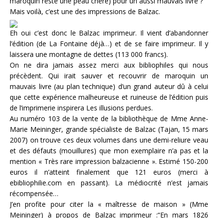
maroquin reste une peau chère) pour un aussi mauvais livre ?
Mais voilà, c’est une des impressions de Balzac.
Eh oui c’est donc le Balzac imprimeur. Il vient d’abandonner
l’édition (de La Fontaine déjà…) et de se faire imprimeur. Il y
laissera une montagne de dettes (113 000 francs).
On ne dira jamais assez merci aux bibliophiles qui nous
précèdent. Qui irait sauver et recouvrir de maroquin un
mauvais livre (au plan technique) d’un grand auteur dû à celui
que cette expérience malheureuse et ruineuse de l’édition puis
de l’imprimerie inspirera Les illusions perdues.
Au numéro 103 de la vente de la bibliothèque de Mme Anne-
Marie Meininger, grande spécialiste de Balzac (Tajan, 15 mars
2007) on trouve ces deux volumes dans une demi-reliure veau
et des défauts (mouillures) que mon exemplaire n’a pas et la
mention « Très rare impression balzacienne ». Estimé 150-200
euros il n’atteint finalement que 121 euros (merci à
ebibliophilie.com en passant). La médiocrité n’est jamais
récompensée…
J’en profite pour citer la « maîtresse de maison » (Mme
Meininger) à propos de Balzac imprimeur :“En mars 1826