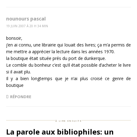
nounours pascal
19 JUIN 2007 Á 20 H 34 MIN
bonsoir,
j’en ai connu, une librairie qui louait des livres; ça m’a permis de
me mettre a apprécier la lecture dans les années 1970.
la boutique était située prés du port de dunkerque.
Le comble du bonheur c’est qu’il était possible d’acheter le livre
si il avait plu.
Il y a bien longtemps que je n’ai plus croisé ce genre de
boutique
RÉPONDRE
à lire ensuite
La parole aux bibliophiles: un