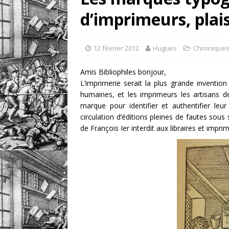
d’imprimeurs, plais
[ 1 août 2026 ]
eBayana 
[ 8 août 2026 ]
eBayana 
12 février 2012
Hugues
Chroniques
Amis Bibliophiles bonjour,
L’imprimerie serait la plus grande inventi
humaines, et les imprimeurs les artisans de
marque pour identifier et authentifier leu
circulation d’éditions pleines de fautes sou
de François Ier interdit aux libraires et impri