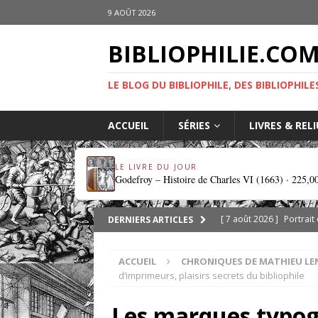
9 AOÛT 2026
BIBLIOPHILIE.CO
LE BLOG DU BIBLIOPHILE, DES BIBLIOPHILE
ACCUEIL
SÉRIES
LIVRES & REL
LE LIVRE DU JOUR
Godefroy – Histoire de Charles VI (1663) ·
225,0
[ 7 août 2026 ]
Portrait
DERNIERS ARTICLES
DIVERS
ACCUEIL
CHRONIQUES DE MATHIEU LE
[ 5 août 2026 ]
Les ex-l
d’imprimeurs, plaisirs secrets du bibliophile
DIVERS
Les marques typo
[ 3 août 2026 ]
Chroniqu