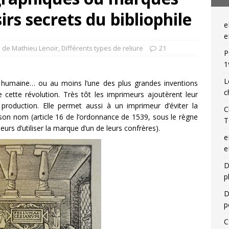
irs secrets du bibliophile
— Livres singuliers croisés sur eBay et Catawiki
EBAYANA
e
— Livres singuliers croisés sur eBay et Catawiki
EBAYANA
e
 de Mathieu Lenoir
,
Différents types de reliure
21
P
1
L
on humaine… ou au moins l’une des plus grandes inventions
c
 cette révolution. Très tôt les imprimeurs ajoutèrent leur
r production. Elle permet aussi à un imprimeur d’éviter la
C
s son nom (article 16 de l’ordonnance de 1539, sous le règne
T
meurs d’utiliser la marque d’un de leurs confrères).
e
e
D
p
D
p
C