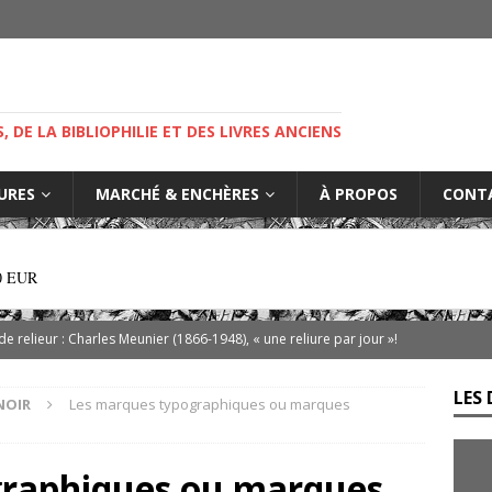
M
S, DE LA BIBLIOPHILIE ET DES LIVRES ANCIENS
IURES
MARCHÉ & ENCHÈRES
À PROPOS
CONT
0 EUR
 de relieur : Charles Meunier (1866-1948), « une reliure par jour »!
LES 
NOIR
Les marques typographiques ou marques
ibris… on s’en tamponne ! Une chronique de Mathieu Lenoir
graphiques ou marques
es d’Adso de Melk : Le Dernier Templier
DIVERS