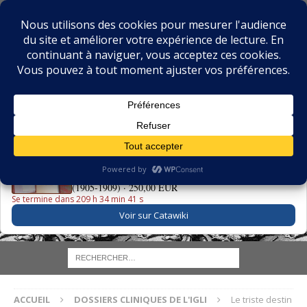
BIBLIOPHILIE.COM
LE BLOG DU BIBLIOPHILE, DES BIBLIOPHILES, DE LA
BIBLIOPHILIE ET DES LIVRES ANCIENS
LE LIVRE DU JOUR
La Grande Danse Macabre des Vifs - Martin van Maële
(1905-1909) ·
250,00 EUR
Se termine dans 209 h 34 min 39 s
Voir sur Catawiki
ACCUEIL
DOSSIERS CLINIQUES DE L'IGLI
Le triste destin