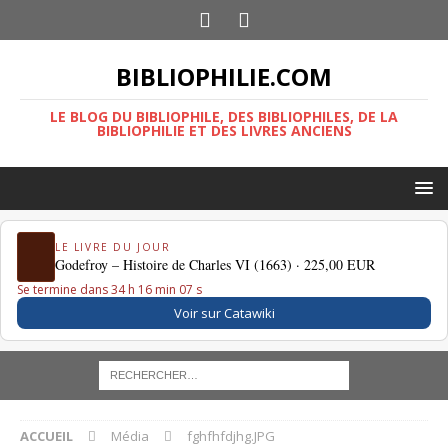
BIBLIOPHILIE.COM
LE BLOG DU BIBLIOPHILE, DES BIBLIOPHILES, DE LA
BIBLIOPHILIE ET DES LIVRES ANCIENS
LE LIVRE DU JOUR
Godefroy – Histoire de Charles VI (1663) ·
225,00 EUR
Se termine dans 34 h 16 min 07 s
Voir sur Catawiki
ACCUEIL
Média
fghfhfdjhg.JPG