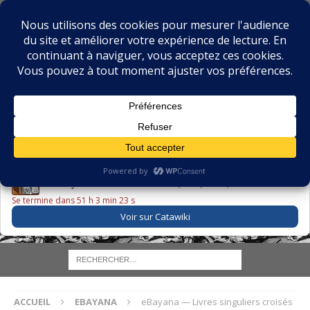
BIBLIOPHILIE.COM
LE BLOG DU BIBLIOPHILE, DES BIBLIOPHILES, DE LA
BIBLIOPHILIE ET DES LIVRES ANCIENS
LE LIVRE DU JOUR
Godefroy – Histoire de Charles VI (1663) ·
225,00 EUR
Se termine dans 51 h 3 min 23 s
Voir sur Catawiki
ACCUEIL
EBAYANA
eBayana — Livres singuliers croisés