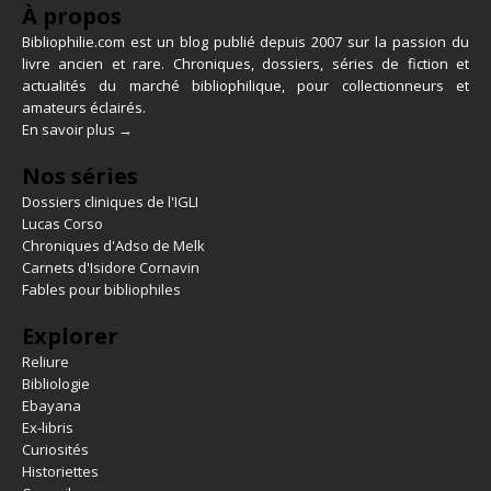
À propos
Bibliophilie.com est un blog publié depuis 2007 sur la passion du
livre ancien et rare. Chroniques, dossiers, séries de fiction et
actualités du marché bibliophilique, pour collectionneurs et
amateurs éclairés.
En savoir plus →
Nos séries
Dossiers cliniques de l'IGLI
Lucas Corso
Chroniques d'Adso de Melk
Carnets d'Isidore Cornavin
Fables pour bibliophiles
Explorer
Reliure
Bibliologie
Ebayana
Ex-libris
Curiosités
Historiettes