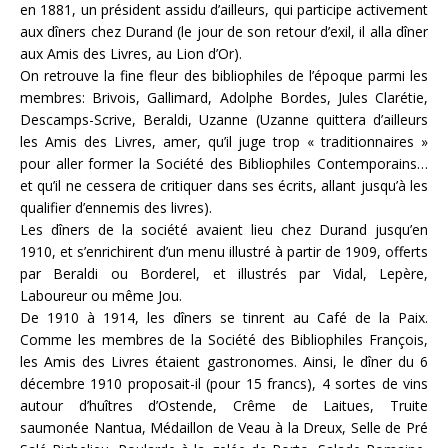
en 1881, un président assidu d’ailleurs, qui participe activement
aux dîners chez Durand (le jour de son retour d’exil, il alla dîner
aux Amis des Livres, au Lion d’Or).
On retrouve la fine fleur des bibliophiles de l’époque parmi les
membres: Brivois, Gallimard, Adolphe Bordes, Jules Clarétie,
Descamps-Scrive, Beraldi, Uzanne (Uzanne quittera d’ailleurs
les Amis des Livres, amer, qu’il juge trop « traditionnaires »
pour aller former la Société des Bibliophiles Contemporains…
et qu’il ne cessera de critiquer dans ses écrits, allant jusqu’à les
qualifier d’ennemis des livres).
Les dîners de la société avaient lieu chez Durand jusqu’en
1910, et s’enrichirent d’un menu illustré à partir de 1909, offerts
par Beraldi ou Borderel, et illustrés par Vidal, Lepère,
Laboureur ou même Jou.
De 1910 à 1914, les dîners se tinrent au Café de la Paix.
Comme les membres de la Société des Bibliophiles François,
les Amis des Livres étaient gastronomes. Ainsi, le dîner du 6
décembre 1910 proposait-il (pour 15 francs), 4 sortes de vins
autour d’huîtres d’Ostende, Crême de Laitues, Truite
saumonée Nantua, Médaillon de Veau à la Dreux, Selle de Pré