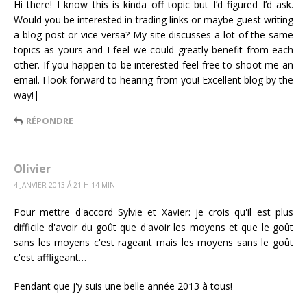
Hi there! I know this is kinda off topic but I’d figured I’d ask.
Would you be interested in trading links or maybe guest writing
a blog post or vice-versa? My site discusses a lot of the same
topics as yours and I feel we could greatly benefit from each
other. If you happen to be interested feel free to shoot me an
email. I look forward to hearing from you! Excellent blog by the
way!|
RÉPONDRE
Olivier
4 JANVIER 2013 Á 21 H 14 MIN
Pour mettre d'accord Sylvie et Xavier: je crois qu'il est plus
difficile d'avoir du goût que d'avoir les moyens et que le goût
sans les moyens c'est rageant mais les moyens sans le goût
c'est affligeant…
Pendant que j'y suis une belle année 2013 à tous!