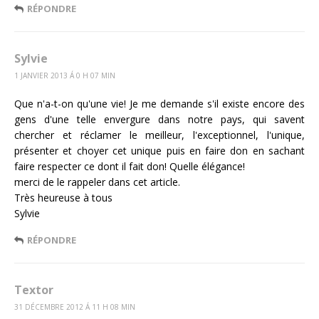
RÉPONDRE
Sylvie
1 JANVIER 2013 Á 0 H 07 MIN
Que n'a-t-on qu'une vie! Je me demande s'il existe encore des
gens d'une telle envergure dans notre pays, qui savent
chercher et réclamer le meilleur, l'exceptionnel, l'unique,
présenter et choyer cet unique puis en faire don en sachant
faire respecter ce dont il fait don! Quelle élégance!
merci de le rappeler dans cet article.
Très heureuse à tous
Sylvie
RÉPONDRE
Textor
31 DÉCEMBRE 2012 Á 11 H 08 MIN