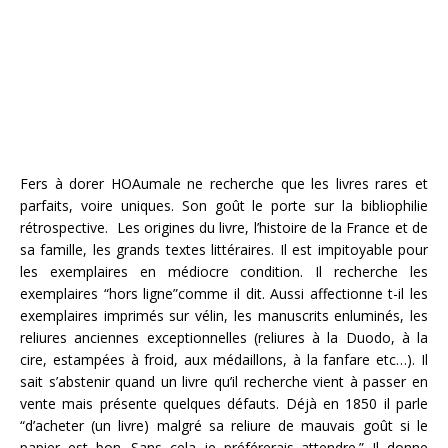
Fers à dorer HOAumale ne recherche que les livres rares et
parfaits, voire uniques. Son goût le porte sur la bibliophilie
rétrospective. Les origines du livre, l’histoire de la France et de
sa famille, les grands textes littéraires. Il est impitoyable pour
les exemplaires en médiocre condition. Il recherche les
exemplaires “hors ligne”comme il dit. Aussi affectionne t-il les
exemplaires imprimés sur vélin, les manuscrits enluminés, les
reliures anciennes exceptionnelles (reliures à la Duodo, à la
cire, estampées à froid, aux médaillons, à la fanfare etc…). Il
sait s’abstenir quand un livre qu’il recherche vient à passer en
vente mais présente quelques défauts. Déjà en 1850 il parle
“d’acheter (un livre) malgré sa reliure de mauvais goût si le
papier est bon. Sans cela je préférerais attendre.” Il donne