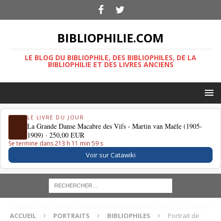
BIBLIOPHILIE.COM
LE BLOG DU BIBLIOPHILE, DES BIBLIOPHILES, DE LA
BIBLIOPHILIE ET DES LIVRES ANCIENS
LE LIVRE DU JOUR
La Grande Danse Macabre des Vifs - Martin van Maële (1905-
1909) ·
250,00 EUR
Se termine dans 213 h 11 min 58 s
Voir sur Catawiki
ACCUEIL
PORTRAITS
BIBLIOPHILES
Portrait de