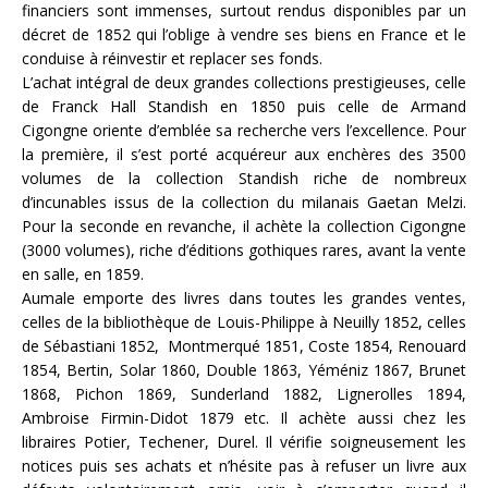
financiers sont immenses, surtout rendus disponibles par un
décret de 1852 qui l’oblige à vendre ses biens en France et le
conduise à réinvestir et replacer ses fonds.
L’achat intégral de deux grandes collections prestigieuses, celle
de Franck Hall Standish en 1850 puis celle de Armand
Cigongne oriente d’emblée sa recherche vers l’excellence. Pour
la première, il s’est porté acquéreur aux enchères des 3500
volumes de la collection Standish riche de nombreux
d’incunables issus de la collection du milanais Gaetan Melzi.
Pour la seconde en revanche, il achète la collection Cigongne
(3000 volumes), riche d’éditions gothiques rares, avant la vente
en salle, en 1859.
Aumale emporte des livres dans toutes les grandes ventes,
celles de la bibliothèque de Louis-Philippe à Neuilly 1852, celles
de Sébastiani 1852, Montmerqué 1851, Coste 1854, Renouard
1854, Bertin, Solar 1860, Double 1863, Yéméniz 1867, Brunet
1868, Pichon 1869, Sunderland 1882, Lignerolles 1894,
Ambroise Firmin-Didot 1879 etc. Il achète aussi chez les
libraires Potier, Techener, Durel. Il vérifie soigneusement les
notices puis ses achats et n’hésite pas à refuser un livre aux