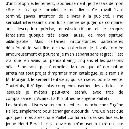
d’un bibliophile, lentement, laborieusement, je dressais de mon
côté le catalogue complet de mes livres. Ce travail étant
terminé, j’avais l’intention de le livrer à la publicité. Il me
semblait intéressant qu’on fut à même de juger, de comparer
une description précise, quasi-scientifique et le croquis
fantaisiste quoique très exact, aussi, de mon spirituel
bibliographe. Mais certaines circonstances particulières
décidèrent le sacrifice de ma collection. Je l’avais formée
amoureusement et pourtant je m’en séparai sans regret ; il est
vrai que j’en avais joui pendant vingt-cinq ans et les passions
hélas ! ne sont pas éternelles. Ma brusque détermination
arrêta net tout projet d’imprimer mon catalogue. Je le remis à
M. Morgand, le serpent tentateur, qui s’en servit pour la vente.
Toutefois, il rédigea plus compendieusement les articles sur
lesquels je m’étais peut-être étendu avec trop de
complaisance. » Vicaire, La Bibliothèque Eugène Paillet)
Les Amis des Livres se rencontraient le dimanche chez Eugène
Paillet, simplement pour échanger autour du livre. Ce n’est que
quelques mois après, que Paillet confia à un des ses fidèles, le
jeune Henri Beraldi: « j’ai envie de m’amuser à faire un livre