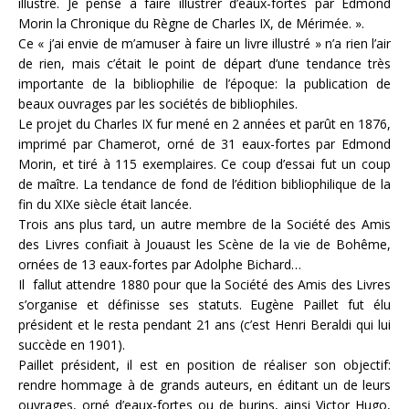
illustré. Je pense à faire illustrer d’eaux-fortes par Edmond
Morin la Chronique du Règne de Charles IX, de Mérimée. ».
Ce « j’ai envie de m’amuser à faire un livre illustré » n’a rien l’air
de rien, mais c’était le point de départ d’une tendance très
importante de la bibliophilie de l’époque: la publication de
beaux ouvrages par les sociétés de bibliophiles.
Le projet du Charles IX fur mené en 2 années et parût en 1876,
imprimé par Chamerot, orné de 31 eaux-fortes par Edmond
Morin, et tiré à 115 exemplaires. Ce coup d’essai fut un coup
de maître. La tendance de fond de l’édition bibliophilique de la
fin du XIXe siècle était lancée.
Trois ans plus tard, un autre membre de la Société des Amis
des Livres confiait à Jouaust les Scène de la vie de Bohême,
ornées de 13 eaux-fortes par Adolphe Bichard…
Il fallut attendre 1880 pour que la Société des Amis des Livres
s’organise et définisse ses statuts. Eugène Paillet fut élu
président et le resta pendant 21 ans (c’est Henri Beraldi qui lui
succède en 1901).
Paillet président, il est en position de réaliser son objectif:
rendre hommage à de grands auteurs, en éditant un de leurs
ouvrages, orné d’eaux-fortes ou de burins, ainsi Victor Hugo,