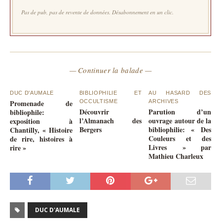
Pas de pub, pas de revente de données. Désabonnement en un clic.
— Continuer la balade —
DUC D'AUMALE
BIBLIOPHILIE ET
AU HASARD DES
Promenade de
OCCULTISME
ARCHIVES
Découvrir
Parution d’un
bibliophile:
l’Almanach des
ouvrage autour de la
exposition à
Bergers
bibliophilie: « Des
Chantilly, « Histoire
Couleurs et des
de rire, histoires à
Livres » par
rire »
Mathieu Charleux
DUC D'AUMALE