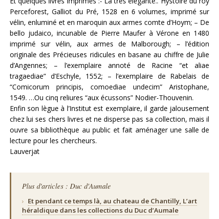
Et quelques livres imprimés :- La très élégante.. Hystoire du roy
Perceforest, Galliot du Pré, 1528 en 6 volumes, imprimé sur
vélin, enluminé et en maroquin aux armes comte d’Hoym; – De
bello judaico, incunable de Pierre Maufer à Vérone en 1480
imprimé sur vélin, aux armes de Malborough; – l’édition
originale des Précieuses ridicules en basane au chiffre de Julie
d’Angennes; – l’exemplaire annoté de Racine “et aliae
tragaediae” d’Eschyle, 1552; – l’exemplaire de Rabelais de
“Comicorum principis, comoediae undecim” Aristophane,
1549. …Ou cinq reliures “aux écussons” Nodier-Thouvenin.
Enfin son lègue à l’Institut est exemplaire, il garde jalousement
chez lui ses chers livres et ne disperse pas sa collection, mais il
ouvre sa bibliothèque au public et fait aménager une salle de
lecture pour les chercheurs.
Lauverjat
Plus d'articles : Duc d'Aumale
›
Et pendant ce temps là, au chateau de Chantilly, L’art
héraldique dans les collections du Duc d’Aumale