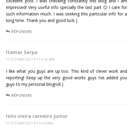
Excellent post. I was checking constantly this blog and I am
impressed! Very useful info specially the last part 🙂 I care for
such information much. I was seeking this particular info for a
long time. Thank you and good luck.|
RÉPONDRE
Itamar Serpa
17 OCTOBRE 2017 Á 17 H 10 MIN
I like what you guys are up too. This kind of clever work and
reporting! Keep up the very good works guys I’ve added you
guys to my personal blogroll.|
RÉPONDRE
lelio vieira carneiro junior
17 OCTOBRE 2017 Á 3 H 54 MIN