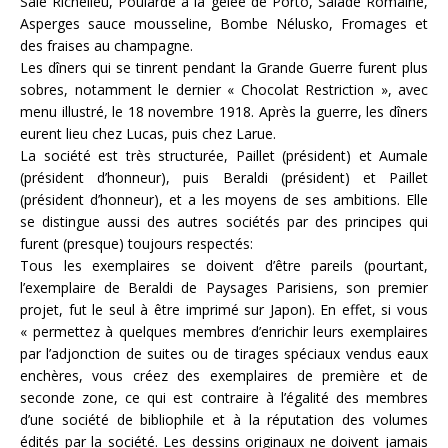
Salé Richelieu, Poularde à la gelée de Porto, Salade Romaine,
Asperges sauce mousseline, Bombe Nélusko, Fromages et
des fraises au champagne.
Les dîners qui se tinrent pendant la Grande Guerre furent plus
sobres, notamment le dernier « Chocolat Restriction », avec
menu illustré, le 18 novembre 1918. Après la guerre, les dîners
eurent lieu chez Lucas, puis chez Larue.
La société est très structurée, Paillet (président) et Aumale
(président d’honneur), puis Beraldi (président) et Paillet
(président d’honneur), et a les moyens de ses ambitions. Elle
se distingue aussi des autres sociétés par des principes qui
furent (presque) toujours respectés:
Tous les exemplaires se doivent d’être pareils (pourtant,
l’exemplaire de Beraldi de Paysages Parisiens, son premier
projet, fut le seul à être imprimé sur Japon). En effet, si vous
« permettez à quelques membres d’enrichir leurs exemplaires
par l’adjonction de suites ou de tirages spéciaux vendus eaux
enchères, vous créez des exemplaires de première et de
seconde zone, ce qui est contraire à l’égalité des membres
d’une société de bibliophile et à la réputation des volumes
édités par la société. Les dessins originaux ne doivent jamais