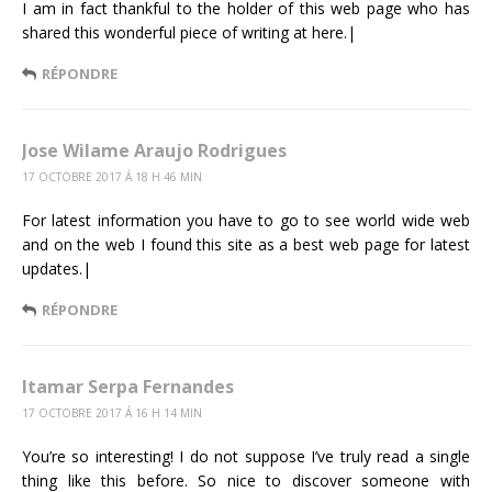
I am in fact thankful to the holder of this web page who has
shared this wonderful piece of writing at here.|
RÉPONDRE
Jose Wilame Araujo Rodrigues
17 OCTOBRE 2017 Á 18 H 46 MIN
For latest information you have to go to see world wide web
and on the web I found this site as a best web page for latest
updates.|
RÉPONDRE
Itamar Serpa Fernandes
17 OCTOBRE 2017 Á 16 H 14 MIN
You’re so interesting! I do not suppose I’ve truly read a single
thing like this before. So nice to discover someone with