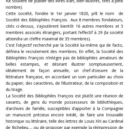
fut souvent de publier des livres d’art, bien illustrés, tirés à petit
nombre).
Cette société, fondée le 1er janvier 1820, prît le nom de
Société des Bibliophiles François. Aux 8 membres fondateurs,
cités ci-dessus, s’ajoutèrent bientôt 16 autres membres et 5
membres associés étrangers, portant l’effectif à 29 (la société
atteindra un chiffre maximal de 35 membres).
C’est l’objectif recherché par la Société lui-même qui de facto,
définira le recrutement des membres. En effet, la Société des
Bibliophiles François n’intègre pas de bibliophiles amateurs de
belles estampes, et désirant illustrer somptueusement,
idéalement de façon annuelle, un chef-d’oeuvre de la
littérature française, en accordant un soin particulier au choix
du papier, des caractères, de l’illustrateur, de la composition et
du tirage.
La Société des Bibliophiles François est plutôt une réunion de
savants, de gens du monde possesseurs de bibliothèques,
d’archives de famille, susceptibles d’apporter à la Compagnie
un manuscrit précieux encore inédit, de faire une trouvaille
historique ou littéraire, telle des lettres de Louis XIII au Cardinal
de Richelieu…, ou de proposer par exemple la réimpression de