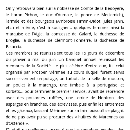
On y retrouvera bien sûr la noblesse (le Comte de la Bédoyère,
le baron Pichon, le duc d’Aumale, le prince de Metternich),
l’armée et des bourgeois (Ambroise Firmin-Didot, Jules Janin,
etc.) et même, c’est à souligner… quelques femmes ainsi la
marquise de l’Aigle, la comtesse de Galard, la duchesse de
Broglie, la duchesse de Clermont-Tonnerre, la duchesse de
Bisaccia.
Ces membres se réunissaient tous les 15 jours de décembre
ou janvier à mai ou juin. Un banquet annuel réunissait les
membres de la Société. Le plus célèbre d’entre eux, fut celui
organisé par Prosper Mérimée au cours duquel furent servis
successivement un potage, un turbot, de la selle de mouton,
un poulet à la marengo, une timbale à la portugaise et
sorbets… pour terminer le premier service, avant de reprendre
avec des poulardes truffées, une terrine de Nontron, des
asperges en branches, des écrevisses, puis enfin les entremets
et les gâteaux; laissant Mérimée sur sa faim puisqu’il se plaignît
de ne pas avoir pu se procurer des « huîtres de Marennes ou
d’Ostende ».
S’il était naturellement accepté que les membres vendent des