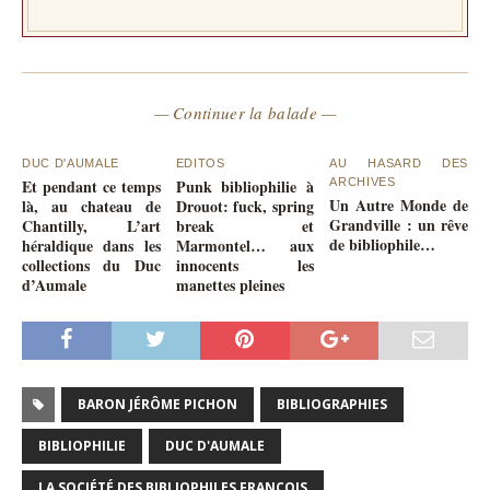
— Continuer la balade —
DUC D'AUMALE
EDITOS
AU HASARD DES
Et pendant ce temps
Punk bibliophilie à
ARCHIVES
Un Autre Monde de
là, au chateau de
Drouot: fuck, spring
Grandville : un rêve
Chantilly, L’art
break et
de bibliophile…
héraldique dans les
Marmontel… aux
collections du Duc
innocents les
d’Aumale
manettes pleines
BARON JÉRÔME PICHON
BIBLIOGRAPHIES
BIBLIOPHILIE
DUC D'AUMALE
LA SOCIÉTÉ DES BIBLIOPHILES FRANÇOIS