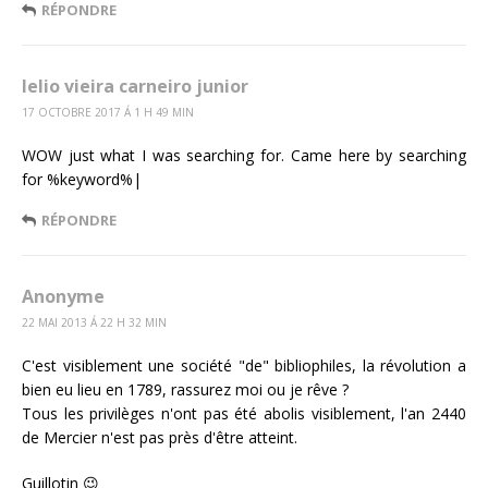
RÉPONDRE
lelio vieira carneiro junior
17 OCTOBRE 2017 Á 1 H 49 MIN
WOW just what I was searching for. Came here by searching
for %keyword%|
RÉPONDRE
Anonyme
22 MAI 2013 Á 22 H 32 MIN
C'est visiblement une société "de" bibliophiles, la révolution a
bien eu lieu en 1789, rassurez moi ou je rêve ?
Tous les privilèges n'ont pas été abolis visiblement, l'an 2440
de Mercier n'est pas près d'être atteint.
Guillotin 😉