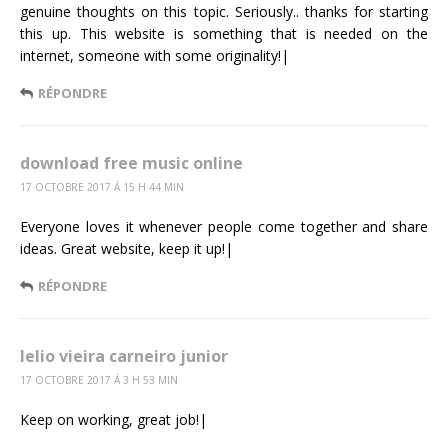
genuine thoughts on this topic. Seriously.. thanks for starting
this up. This website is something that is needed on the
internet, someone with some originality!|
RÉPONDRE
download free music online
17 OCTOBRE 2017 Á 15 H 44 MIN
Everyone loves it whenever people come together and share
ideas. Great website, keep it up!|
RÉPONDRE
lelio vieira carneiro junior
17 OCTOBRE 2017 Á 3 H 53 MIN
Keep on working, great job!|