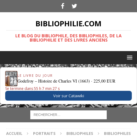
BIBLIOPHILIE.COM
LE BLOG DU BIBLIOPHILE, DES BIBLIOPHILES, DE LA
BIBLIOPHILIE ET DES LIVRES ANCIENS
LE LIVRE DU JOUR
Godefroy – Histoire de Charles VI (1663) ·
225,00 EUR
Se termine dans 55 h 7 min 26 s
Voir sur Catawiki
ACCUEIL
PORTRAITS
BIBLIOPHILES
BIBLIOPHILES