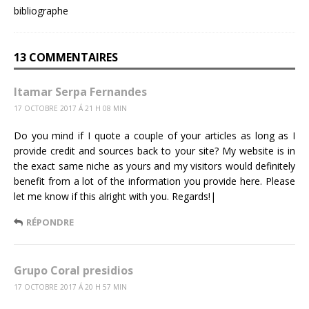
13 COMMENTAIRES
Itamar Serpa Fernandes
17 OCTOBRE 2017 Á 21 H 08 MIN
Do you mind if I quote a couple of your articles as long as I
provide credit and sources back to your site? My website is in
the exact same niche as yours and my visitors would definitely
benefit from a lot of the information you provide here. Please
let me know if this alright with you. Regards!|
RÉPONDRE
Grupo Coral presidios
17 OCTOBRE 2017 Á 20 H 57 MIN