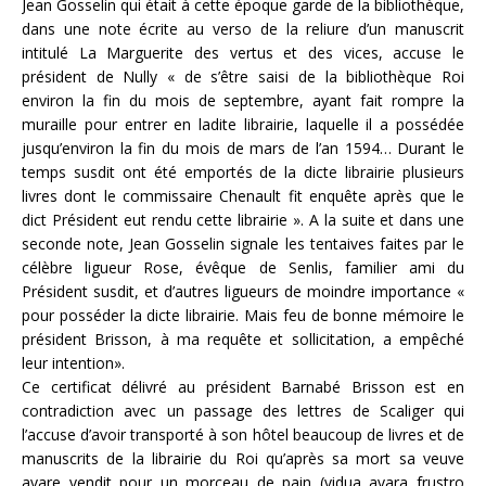
Jean Gosselin qui était à cette époque garde de la bibliothèque,
dans une note écrite au verso de la reliure d’un manuscrit
intitulé La Marguerite des vertus et des vices, accuse le
président de Nully « de s’être saisi de la bibliothèque Roi
environ la fin du mois de septembre, ayant fait rompre la
muraille pour entrer en ladite librairie, laquelle il a possédée
jusqu’environ la fin du mois de mars de l’an 1594… Durant le
temps susdit ont été emportés de la dicte librairie plusieurs
livres dont le commissaire Chenault fit enquête après que le
dict Président eut rendu cette librairie ». A la suite et dans une
seconde note, Jean Gosselin signale les tentaives faites par le
célèbre ligueur Rose, évêque de Senlis, familier ami du
Président susdit, et d’autres ligueurs de moindre importance «
pour posséder la dicte librairie. Mais feu de bonne mémoire le
président Brisson, à ma requête et sollicitation, a empêché
leur intention».
Ce certificat délivré au président Barnabé Brisson est en
contradiction avec un passage des lettres de Scaliger qui
l’accuse d’avoir transporté à son hôtel beaucoup de livres et de
manuscrits de la librairie du Roi qu’après sa mort sa veuve
avare vendit pour un morceau de pain (vidua avara frustro