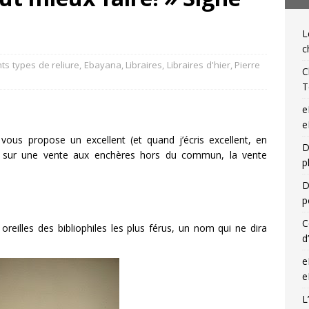
IQUES DE L'IGLI
L
ibris… on s’en tamponne ! Une chronique de Mathieu Lenoir
c
nts types de reliure
,
Ebayana
,
Libraires
,
Libraires d'hier
,
Pierre
C
T
e
e
t vous propose un excellent (et quand j’écris excellent, en
D
ge sur une vente aux enchères hors du commun, la vente
p
D
p
C
reilles des bibliophiles les plus férus, un nom qui ne dira
d
e
e
L