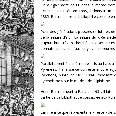
On a également de lui dans le même domai
Conquet. Plus tôt, en 1885, il donnait un op
1885. Beraldi entre en bibliophilie comme en r
Pour des générations passées et futures de bi
de la reliure d’art : La reliure du XIXè sièc
aujourd’hui très recherché des amateurs
connaissances que l’auteur y avaient réunies.
Parallèllement à ces écrits relatifs au livre, 
Pyrénées. Il a laissé ce qui reste encore auj
Pyrénées, publié de 1898-1904. Imposant e
pyrénéisme » sur le modèle de l’alpinisme.
Henri Beraldi meurt à Paris en 1931. Il lais
partie de sa bibliothèque consacrée aux Pyrén
L’immensité que réprésente le « reste » de sa