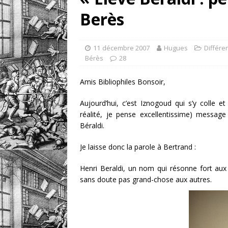
Berès
un livre
DOSSIERS CLIN
[ 5 août 2026 ]
Les ex-l
11 décembre 2007
Hugues
Différe
DIVERS
Bérès
28
Amis Bibliophiles Bonsoir,
Aujourd’hui, c’est Iznogoud qui s’y colle e
réalité, je pense excellentissime) messa
Béraldi.
Je laisse donc la parole à Bertrand :
Henri Beraldi, un nom qui résonne fort aux o
sans doute pas grand-chose aux autres.