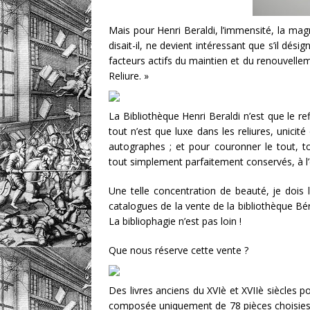
Mais pour Henri Beraldi, l’immensité, la magn
disait-il, ne devient intéressant que s’il dé
facteurs actifs du maintien et du renouvellemen
Reliure. »
La Bibliothèque Henri Beraldi n’est que le ref
tout n’est que luxe dans les reliures, unicit
autographes ; et pour couronner le tout, 
tout simplement parfaitement conservés, à l’
Une telle concentration de beauté, je dois 
catalogues de la vente de la bibliothèque Bé
La bibliophagie n’est pas loin !
Que nous réserve cette vente ?
Des livres anciens du XVIè et XVIIè siècles po
composée uniquement de 78 pièces choisies).