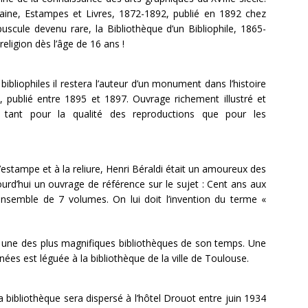
ne, Estampes et Livres, 1872-1892, publié en 1892 chez
uscule devenu rare, la Bibliothèque d’un Bibliophile, 1865-
eligion dès l’âge de 16 ans !
bliophiles il restera l’auteur d’un monument dans l’histoire
le, publié entre 1895 et 1897. Ouvrage richement illustré et
 tant pour la qualité des reproductions que pour les
à l’estampe et à la reliure, Henri Béraldi était un amoureux des
ourd’hui un ouvrage de référence sur le sujet : Cent ans aux
nsemble de 7 volumes. On lui doit l’invention du terme «
se une des plus magnifiques bibliothèques de son temps. Une
ées est léguée à la bibliothèque de la ville de Toulouse.
 bibliothèque sera dispersé à l’hôtel Drouot entre juin 1934