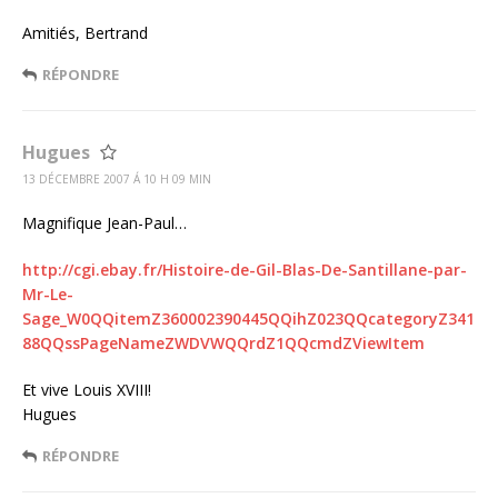
Amitiés, Bertrand
RÉPONDRE
Hugues
13 DÉCEMBRE 2007 Á 10 H 09 MIN
Magnifique Jean-Paul…
http://cgi.ebay.fr/Histoire-de-Gil-Blas-De-Santillane-par-
Mr-Le-
Sage_W0QQitemZ360002390445QQihZ023QQcategoryZ341
88QQssPageNameZWDVWQQrdZ1QQcmdZViewItem
Et vive Louis XVIII!
Hugues
RÉPONDRE