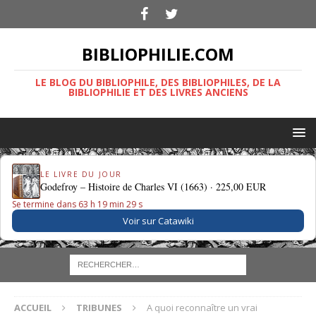
BIBLIOPHILIE.COM
LE BLOG DU BIBLIOPHILE, DES BIBLIOPHILES, DE LA
BIBLIOPHILIE ET DES LIVRES ANCIENS
LE LIVRE DU JOUR
Godefroy – Histoire de Charles VI (1663) ·
225,00 EUR
Se termine dans 63 h 19 min 28 s
Voir sur Catawiki
ACCUEIL
TRIBUNES
A quoi reconnaître un vrai