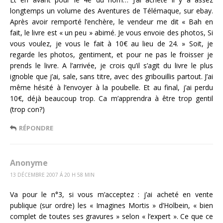
longtemps un volume des Aventures de Télémaque, sur ebay.
Après avoir remporté l’enchère, le vendeur me dit « Bah en
fait, le livre est « un peu » abimé. Je vous envoie des photos, Si
vous voulez, je vous le fait à 10€ au lieu de 24. » Soit, je
regarde les photos, gentiment, et pour ne pas le froisser je
prends le livre. A l’arrivée, je crois qu’il s’agit du livre le plus
ignoble que j’ai, sale, sans titre, avec des gribouillis partout. J’ai
même hésité à l’envoyer à la poubelle. Et au final, j’ai perdu
10€, déjà beaucoup trop. Ca m’apprendra à être trop gentil
(trop con?)
RÉPONDRE
Anonyme
13 DÉCEMBRE 2007 Á 20 H 58 MIN
Va pour le n°3, si vous m’acceptez : j’ai acheté en vente
publique (sur ordre) les « Imagines Mortis » d’Holbein, « bien
complet de toutes ses gravures » selon « l’expert ». Ce que ce