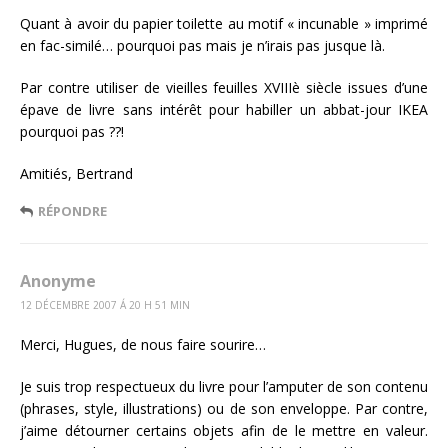
Quant à avoir du papier toilette au motif « incunable » imprimé
en fac-similé… pourquoi pas mais je n’irais pas jusque là.
Par contre utiliser de vieilles feuilles XVIIIè siècle issues d’une
épave de livre sans intérêt pour habiller un abbat-jour IKEA
pourquoi pas ??!
Amitiés, Bertrand
RÉPONDRE
Anonyme
12 DÉCEMBRE 2007 Á 20 H 51 MIN
Merci, Hugues, de nous faire sourire…
Je suis trop respectueux du livre pour l’amputer de son contenu
(phrases, style, illustrations) ou de son enveloppe. Par contre,
j’aime détourner certains objets afin de le mettre en valeur.