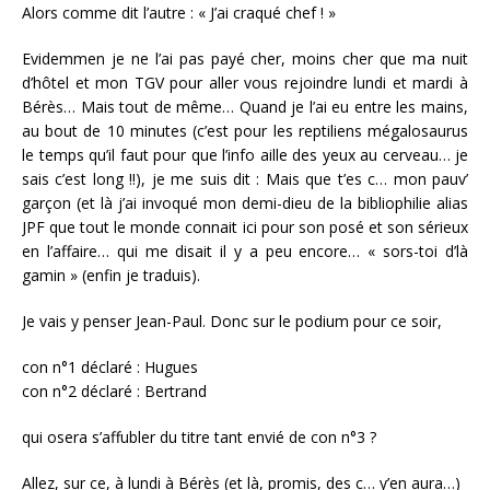
Alors comme dit l’autre : « J’ai craqué chef ! »
Evidemmen je ne l’ai pas payé cher, moins cher que ma nuit
d’hôtel et mon TGV pour aller vous rejoindre lundi et mardi à
Bérès… Mais tout de même… Quand je l’ai eu entre les mains,
au bout de 10 minutes (c’est pour les reptiliens mégalosaurus
le temps qu’il faut pour que l’info aille des yeux au cerveau… je
sais c’est long !!), je me suis dit : Mais que t’es c… mon pauv’
garçon (et là j’ai invoqué mon demi-dieu de la bibliophilie alias
JPF que tout le monde connait ici pour son posé et son sérieux
en l’affaire… qui me disait il y a peu encore… « sors-toi d’là
gamin » (enfin je traduis).
Je vais y penser Jean-Paul. Donc sur le podium pour ce soir,
con n°1 déclaré : Hugues
con n°2 déclaré : Bertrand
qui osera s’affubler du titre tant envié de con n°3 ?
Allez, sur ce, à lundi à Bérès (et là, promis, des c… y’en aura…)