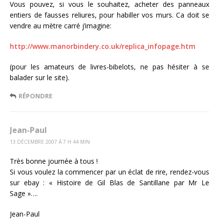
Vous pouvez, si vous le souhaitez, acheter des panneaux
entiers de fausses reliures, pour habiller vos murs. Ca doit se
vendre au mètre carré j’imagine:
http://www.manorbindery.co.uk/replica_infopage.htm
(pour les amateurs de livres-bibelots, ne pas hésiter à se
balader sur le site).
RÉPONDRE
Jean-Paul
13 DÉCEMBRE 2007 Á 7 H 44 MIN
Très bonne journée à tous !
Si vous voulez la commencer par un éclat de rire, rendez-vous
sur ebay : « Histoire de Gil Blas de Santillane par Mr Le
Sage »….
Jean-Paul