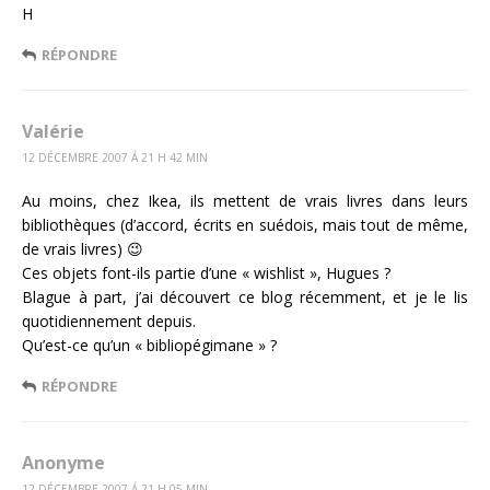
H
RÉPONDRE
Valérie
12 DÉCEMBRE 2007 Á 21 H 42 MIN
Au moins, chez Ikea, ils mettent de vrais livres dans leurs
bibliothèques (d’accord, écrits en suédois, mais tout de même,
de vrais livres) 😉
Ces objets font-ils partie d’une « wishlist », Hugues ?
Blague à part, j’ai découvert ce blog récemment, et je le lis
quotidiennement depuis.
Qu’est-ce qu’un « bibliopégimane » ?
RÉPONDRE
Anonyme
12 DÉCEMBRE 2007 Á 21 H 05 MIN