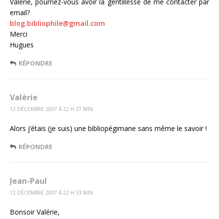
Valérie, pourriez-vous avoir la gentillesse de me contacter par
email?
blog.bibliophile@gmail.com
Merci
Hugues
RÉPONDRE
Valérie
12 DÉCEMBRE 2007 Á 22 H 37 MIN
Alors j’étais (je suis) une bibliopégimane sans même le savoir !
RÉPONDRE
Jean-Paul
12 DÉCEMBRE 2007 Á 22 H 33 MIN
Bonsoir Valérie,