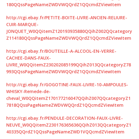
180QQssPageNameZWDVWQQrdZ1QQcmdZViewItem
http://cgi.ebay.fr/PETITE-BOITE-LIVRE-ANCIEN-RELIURE-
CUIR-MARQUE-
JONQUET_W0QQitemZ120193935880QQihZ002QQcategory
Z114180QQssPageNameZWDVWQQrdZ1QQcmdZViewItem
http://cgi.ebay.fr/BOUTEILLE-A-ALCOOL-EN-VERRE-
CACHEE-DANS-FAUX-
LIVRE_W0QQitemZ230202085199QQihZ013QQcategoryZ78
993QQssPageNameZWDVWQQrdZ1QQcmdZViewItem
http://cgi.ebay.fr/GOGOTINE-FAUX-LIVRE-10-AMPOULES-
WHISKY-Remede-de-
cheval_W0QQitemZ170177216047QQihZ007QQcategoryZ1
7818QQssPageNameZWDVWQQrdZ1QQcmdZViewItem
http://cgi.ebay.fr/PENDULE-DECORATION-FAUX-LIVRE-
NEUVE_W0QQitemZ230176365636QQihZ013QQcategoryZ1
40335QQrdZ1QQssPageNameZWD1VQQcmdZViewItem