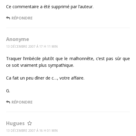
Ce commentaire a été supprimé par l’auteur.
RÉPONDRE
Anonyme
13 DÉCEMBRE 2007 Á 17 H 11 MIN
Traquer l’imbécile plutôt que le malhonnête, c’est pas sûr que
ce soit vraiment plus sympathique.
Ca fait un peu dîner de c…, votre affaire.
G.
RÉPONDRE
Hugues
13 DÉCEMBRE 2007 Á 16 H 01 MIN