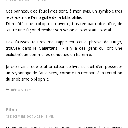
Ces panneaux de faux livres sont, à mon avis, un symbole très
révélateur de l’ambigüité de la bibliophilie.
D’un côté, une bibliophilie ouverte, illustrée par notre hôte, de
l’autre une façon d’exhiber son savoir et son statut social.
Ces fausses reliures me rappellent cette phrase de Hugo,
trouvée dans le Galantaris » il y a des gens qui ont une
bibliothèque comme les eunuques un harem ».
Je crois ainsi que tout amateur de livre se doit d’en posséder
un rayonnage de faux livres, comme un rempart à la tentation
du snobisme bibliophile.
RÉPONDRE
Pilou
13 DÉCEMBRE 2007 Á 21 H 15 MIN
Et en avant pour le 4e du nom… J’ai acheté il y a assez