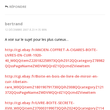
RÉPONDRE
bertrand
12 DÉCEMBRE 2007 Á 23 H 35 MIN
A voir sur le sujet pour les plus curieux…
http://cgi.ebay.fr/ANCIEN-COFFRET-A-CIGARES-BOITE-
LIVRES-EN-CUIR-1920-
40_W0QQitemZ220182258973QQihZ012QQcategoryZ78982
QQssPageNameZWDVWQQrdZ1QQcmdZViewItem
http://cgi.ebay.fr/Boite-en-bois-de-livre-de-miroir-en-
cuir-tibetain-
rare_W0QQitemZ180190791730QQihZ008QQcategoryZ121
372QQssPageNameZWDVWQQrdZ1QQcmdZViewItem
http://cgi.ebay.fr/LIVRE-BOITE-SECRETE-
XVIII_W0QQitemZ370003199073QQihZ024QQcategoryZ114