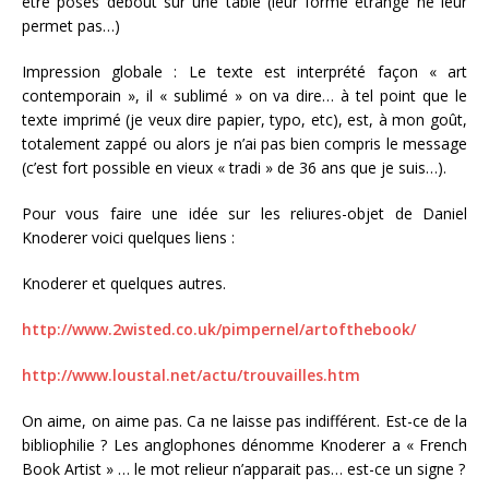
être posés debout sur une table (leur forme étrange ne leur
permet pas…)
Impression globale : Le texte est interprété façon « art
contemporain », il « sublimé » on va dire… à tel point que le
texte imprimé (je veux dire papier, typo, etc), est, à mon goût,
totalement zappé ou alors je n’ai pas bien compris le message
(c’est fort possible en vieux « tradi » de 36 ans que je suis…).
Pour vous faire une idée sur les reliures-objet de Daniel
Knoderer voici quelques liens :
Knoderer et quelques autres.
http://www.2wisted.co.uk/pimpernel/artofthebook/
http://www.loustal.net/actu/trouvailles.htm
On aime, on aime pas. Ca ne laisse pas indifférent. Est-ce de la
bibliophilie ? Les anglophones dénomme Knoderer a « French
Book Artist » … le mot relieur n’apparait pas… est-ce un signe ?