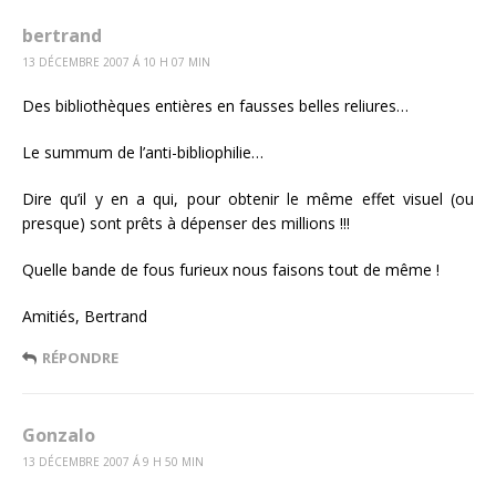
bertrand
13 DÉCEMBRE 2007 Á 10 H 07 MIN
Des bibliothèques entières en fausses belles reliures…
Le summum de l’anti-bibliophilie…
Dire qu’il y en a qui, pour obtenir le même effet visuel (ou
presque) sont prêts à dépenser des millions !!!
Quelle bande de fous furieux nous faisons tout de même !
Amitiés, Bertrand
RÉPONDRE
Gonzalo
13 DÉCEMBRE 2007 Á 9 H 50 MIN