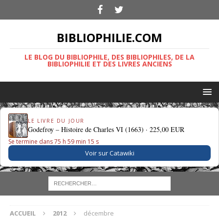
BIBLIOPHILIE.COM
LE BLOG DU BIBLIOPHILE, DES BIBLIOPHILES, DE LA
BIBLIOPHILIE ET DES LIVRES ANCIENS
LE LIVRE DU JOUR
Godefroy – Histoire de Charles VI (1663) ·
225,00 EUR
Se termine dans 75 h 59 min 15 s
Voir sur Catawiki
ACCUEIL
2012
décembre