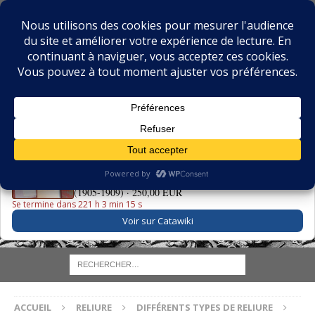
BIBLIOPHILIE.COM
LE BLOG DU BIBLIOPHILE, DES BIBLIOPHILES, DE LA
BIBLIOPHILIE ET DES LIVRES ANCIENS
LE LIVRE DU JOUR
La Grande Danse Macabre des Vifs - Martin van Maële
(1905-1909) ·
250,00 EUR
Se termine dans 221 h 3 min 14 s
Voir sur Catawiki
ACCUEIL
RELIURE
DIFFÉRENTS TYPES DE RELIURE