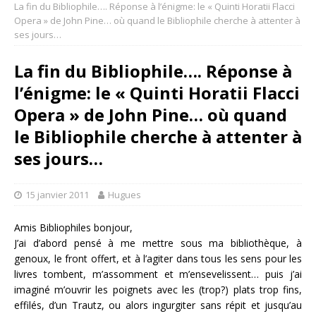
La fin du Bibliophile…. Réponse à l’énigme: le « Quinti Horatii Flacci
Opera » de John Pine… où quand le Bibliophile cherche à attenter à
ses jours…
La fin du Bibliophile…. Réponse à
l’énigme: le « Quinti Horatii Flacci
Opera » de John Pine… où quand
le Bibliophile cherche à attenter à
ses jours…
15 janvier 2011
Hugues
Amis Bibliophiles bonjour,
J’ai d’abord pensé à me mettre sous ma bibliothèque, à
genoux, le front offert, et à l’agiter dans tous les sens pour les
livres tombent, m’assomment et m’ensevelissent… puis j’ai
imaginé m’ouvrir les poignets avec les (trop?) plats trop fins,
effilés, d’un Trautz, ou alors ingurgiter sans répit et jusqu’au