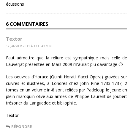
6 COMMENTAIRES
Textor
17 JANVIER 2011 Á 13 H 49 MIN
Faut admettre que la reliure est sympathique mais celle de
Lauverjat présentée en Mars 2009 m'aurait plu davantage 🙁
Les oeuvres d’Horace (Quinti Horatii flacci Opera) gravées sur
cuivres et illustrées, à Londres chez John Pine 1733-1737, 2
tomes en un volume in-8 sont reliées par Padeloup le jeune en
plein maroquin olive aux armes de Philippe-Laurent de Joubert
trésorier du Languedoc et bibliophile.
Textor
RÉPONDRE