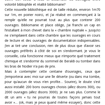
volonté bibliophile et réalité bibliomane?
Cette nouvelle bibliothèque est de taille réduite, environ 1m70
sur 1m, en poirier noirci, et j’ai réalisé en commençant à la
remplir qu’elle ne pourrait tout au plus que contenir 200
ouvrages. Bibliomanie et place oblige, j’ai franchi un cap en
l’installant à mon chevet dans la « chambre nuptiale ». Jusqu’ici
ne s’empilaient dans cette chambre que les ouvrages en cours
de lecture et des ouvrages de documentation indispensables.
J’en ai tiré une conclusion, rien de plus doux que d’avoir ses
ouvrages préférés à côté de soi en s’endormant. Je vous le
conseille, cela fonctionne mieux que n’importe quel traitement
chimique et s’endormir du sommeil de Beraldi ou tomber dans
les bras de Nodier n’a pas de prix.
Mais à contempler cette centaine d’ouvrages, ceux que
j’emporterai avec moi sur une île déserte (ou dans ma tombe,
pour qu’aucun de vous n’en profite… Sourire), le doute s’est
aussi installé: 200 bons ouvrages choisis (allez disons 300), ou
2000 ouvrages (allez disons 3000). Je ne sais plus. Comme le
dit un ami « tu ne pourras de toutes façons jamais tout
avoir »… (ok, mais je peux quand même essayer), donc cette