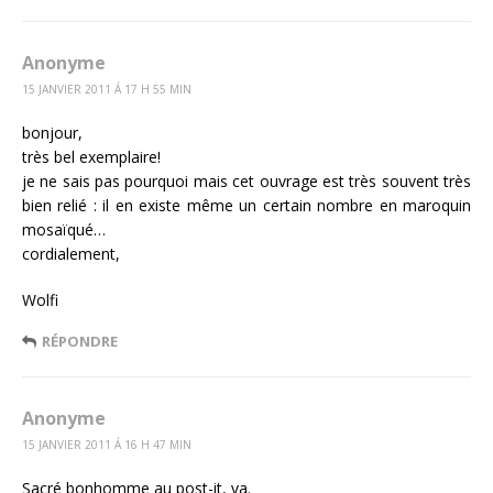
Anonyme
15 JANVIER 2011 Á 17 H 55 MIN
bonjour,
très bel exemplaire!
je ne sais pas pourquoi mais cet ouvrage est très souvent très
bien relié : il en existe même un certain nombre en maroquin
mosaïqué…
cordialement,
Wolfi
RÉPONDRE
Anonyme
15 JANVIER 2011 Á 16 H 47 MIN
Sacré bonhomme au post-it, va.