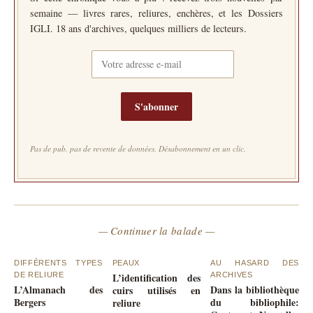
semaine — livres rares, reliures, enchères, et les Dossiers
IGLI. 18 ans d'archives, quelques milliers de lecteurs.
S'abonner
Pas de pub, pas de revente de données. Désabonnement en un clic.
— Continuer la balade —
DIFFÉRENTS TYPES
PEAUX
AU HASARD DES
DE RELIURE
L’identification des
ARCHIVES
L’Almanach des
Dans la bibliothèque
cuirs utilisés en
Bergers
du bibliophile:
reliure