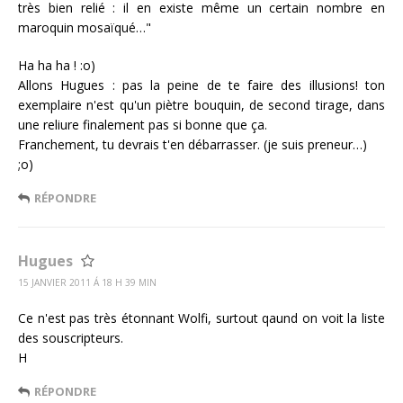
très bien relié : il en existe même un certain nombre en
maroquin mosaïqué…"
Ha ha ha ! :o)
Allons Hugues : pas la peine de te faire des illusions! ton
exemplaire n'est qu'un piètre bouquin, de second tirage, dans
une reliure finalement pas si bonne que ça.
Franchement, tu devrais t'en débarrasser. (je suis preneur…)
;o)
RÉPONDRE
Hugues
15 JANVIER 2011 Á 18 H 39 MIN
Ce n'est pas très étonnant Wolfi, surtout qaund on voit la liste
des souscripteurs.
H
RÉPONDRE