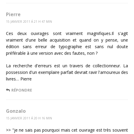
Pierre
15 JANVIER 2011 Á 21 H 47 MIN
Ces deux ouvrages sont vraiment magnifiques.Il s'agit
vraiment d'une belle acquisition et quand on y pense, une
édition sans erreur de typographie est sans nul doute
préférable à une version avec des fautes, non ?
La recherche d'erreurs est un travers de collectionneur. La
possession d'un exemplaire parfait devrait ravir l'amoureux des
livres… Pierre
RÉPONDRE
Gonzalo
15 JANVIER 2011 Á 20 H 16 MIN
>> "je ne sais pas pourquoi mais cet ouvrage est très souvent