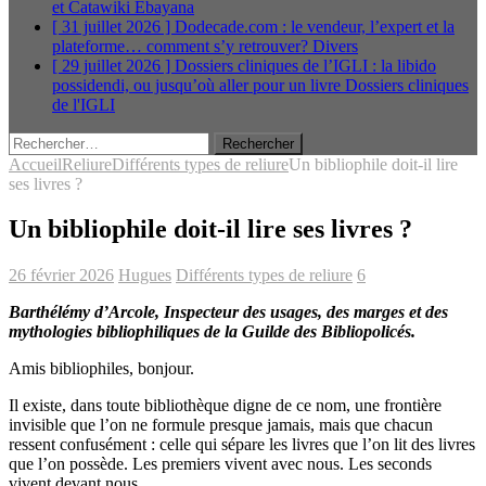
et Catawiki
Ebayana
[ 31 juillet 2026 ]
Dodecade.com : le vendeur, l’expert et la
plateforme… comment s’y retrouver?
Divers
[ 29 juillet 2026 ]
Dossiers cliniques de l’IGLI : la libido
possidendi, ou jusqu’où aller pour un livre
Dossiers cliniques
de l'IGLI
Rechercher :
Accueil
Reliure
Différents types de reliure
Un bibliophile doit-il lire
ses livres ?
Un bibliophile doit-il lire ses livres ?
26 février 2026
Hugues
Différents types de reliure
6
Barthélémy d’Arcole, Inspecteur des usages, des marges et des
mythologies bibliophiliques de la Guilde des Bibliopolicés.
Amis bibliophiles, bonjour.
Il existe, dans toute bibliothèque digne de ce nom, une frontière
invisible que l’on ne formule presque jamais, mais que chacun
ressent confusément : celle qui sépare les livres que l’on lit des livres
que l’on possède. Les premiers vivent avec nous. Les seconds
vivent devant nous.