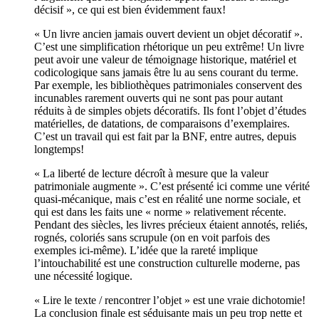
décisif », ce qui est bien évidemment faux!
« Un livre ancien jamais ouvert devient un objet décoratif ».
C’est une simplification rhétorique un peu extrême! Un livre
peut avoir une valeur de témoignage historique, matériel et
codicologique sans jamais être lu au sens courant du terme.
Par exemple, les bibliothèques patrimoniales conservent des
incunables rarement ouverts qui ne sont pas pour autant
réduits à de simples objets décoratifs. Ils font l’objet d’études
matérielles, de datations, de comparaisons d’exemplaires.
C’est un travail qui est fait par la BNF, entre autres, depuis
longtemps!
« La liberté de lecture décroît à mesure que la valeur
patrimoniale augmente ». C’est présenté ici comme une vérité
quasi-mécanique, mais c’est en réalité une norme sociale, et
qui est dans les faits une « norme » relativement récente.
Pendant des siècles, les livres précieux étaient annotés, reliés,
rognés, coloriés sans scrupule (on en voit parfois des
exemples ici-même). L’idée que la rareté implique
l’intouchabilité est une construction culturelle moderne, pas
une nécessité logique.
« Lire le texte / rencontrer l’objet » est une vraie dichotomie!
La conclusion finale est séduisante mais un peu trop nette et