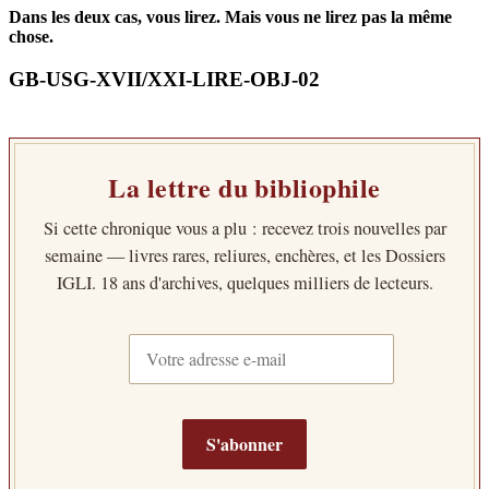
Dans les deux cas, vous lirez. Mais vous ne lirez pas la même
chose.
GB-USG-XVII/XXI-LIRE-OBJ-02
La lettre du bibliophile
Si cette chronique vous a plu : recevez trois nouvelles par
semaine — livres rares, reliures, enchères, et les Dossiers
IGLI. 18 ans d'archives, quelques milliers de lecteurs.
Votre
adresse
e-
mail
S'abonner