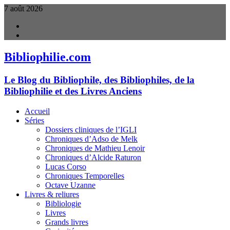
7 août 2026
facebook
twitter
Bibliophilie.com
Le Blog du Bibliophile, des Bibliophiles, de la
Bibliophilie et des Livres Anciens
Accueil
Séries
Dossiers cliniques de l’IGLI
Chroniques d’Adso de Melk
Chroniques de Mathieu Lenoir
Chroniques d’Alcide Raturon
Lucas Corso
Chroniques Temporelles
Octave Uzanne
Livres & reliures
Bibliologie
Livres
Grands livres