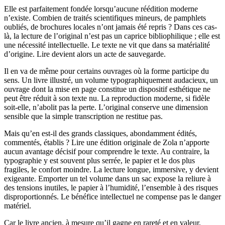
Elle est parfaitement fondée lorsqu’aucune réédition moderne
n’existe. Combien de traités scientifiques mineurs, de pamphlets
oubliés, de brochures locales n’ont jamais été repris ? Dans ces cas-
là, la lecture de l’original n’est pas un caprice bibliophilique ; elle est
une nécessité intellectuelle. Le texte ne vit que dans sa matérialité
d’origine. Lire devient alors un acte de sauvegarde.
Il en va de même pour certains ouvrages où la forme participe du
sens. Un livre illustré, un volume typographiquement audacieux, un
ouvrage dont la mise en page constitue un dispositif esthétique ne
peut être réduit à son texte nu. La reproduction moderne, si fidèle
soit-elle, n’abolit pas la perte. L’original conserve une dimension
sensible que la simple transcription ne restitue pas.
Mais qu’en est-il des grands classiques, abondamment édités,
commentés, établis ? Lire une édition originale de Zola n’apporte
aucun avantage décisif pour comprendre le texte. Au contraire, la
typographie y est souvent plus serrée, le papier et le dos plus
fragiles, le confort moindre. La lecture longue, immersive, y devient
exigeante. Emporter un tel volume dans un sac expose la reliure à
des tensions inutiles, le papier à l’humidité, l’ensemble à des risques
disproportionnés. Le bénéfice intellectuel ne compense pas le danger
matériel.
Car le livre ancien, à mesure qu’il gagne en rareté et en valeur,