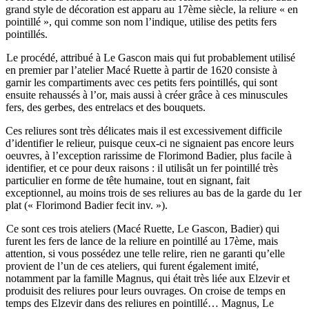
grand style de décoration est apparu au 17ème siècle, la reliure « en
pointillé », qui comme son nom l’indique, utilise des petits fers
pointillés.
Le procédé, attribué à Le Gascon mais qui fut probablement utilisé
en premier par l’atelier Macé Ruette à partir de 1620 consiste à
garnir les compartiments avec ces petits fers pointillés, qui sont
ensuite rehaussés à l’or, mais aussi à créer grâce à ces minuscules
fers, des gerbes, des entrelacs et des bouquets.
Ces reliures sont très délicates mais il est excessivement difficile
d’identifier le relieur, puisque ceux-ci ne signaient pas encore leurs
oeuvres, à l’exception rarissime de Florimond Badier, plus facile à
identifier, et ce pour deux raisons : il utilisât un fer pointillé très
particulier en forme de tête humaine, tout en signant, fait
exceptionnel, au moins trois de ses reliures au bas de la garde du 1er
plat (« Florimond Badier fecit inv. »).
Ce sont ces trois ateliers (Macé Ruette, Le Gascon, Badier) qui
furent les fers de lance de la reliure en pointillé au 17ème, mais
attention, si vous possédez une telle relire, rien ne garanti qu’elle
provient de l’un de ces ateliers, qui furent également imité,
notamment par la famille Magnus, qui était très liée aux Elzevir et
produisit des reliures pour leurs ouvrages. On croise de temps en
temps des Elzevir dans des reliures en pointillé… Magnus, Le