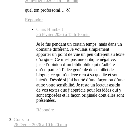
26 février 2026 á 14 h 56 min
quel ton professoral… 🙁
Répondre
Chris Humbert
26 février 2026 á 15 h 10 min
Je le fus pendant un certain temps, mais dans un
domaine différent. Je voulais simplement
apporter un point de vue un peu différent au texte
d’origine. Ce n’est pas une critique négative,
juste l’opinion d’un bibliophile qui n’adhère
qu’en partie à l’idée générale de ce billet de
blogue, ce qui n’enlève rien à sa qualité et son
intérêt. Désolé si j’ai heurté d’une façon ou d’une
autre votre sensibilité. Je reste un lecteur assidu
de vos textes que j’apprécie pour les idées qui y
sont exposées et la façon originale dont elles sont
présentées.
Répondre
Gonzalo
26 février 2026 á 10 h 20 min