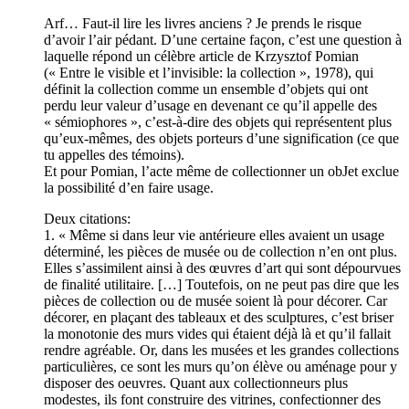
Arf… Faut-il lire les livres anciens ? Je prends le risque
d’avoir l’air pédant. D’une certaine façon, c’est une question à
laquelle répond un célèbre article de Krzysztof Pomian
(« Entre le visible et l’invisible: la collection », 1978), qui
définit la collection comme un ensemble d’objets qui ont
perdu leur valeur d’usage en devenant ce qu’il appelle des
« sémiophores », c’est-à-dire des objets qui représentent plus
qu’eux-mêmes, des objets porteurs d’une signification (ce que
tu appelles des témoins).
Et pour Pomian, l’acte même de collectionner un obJet exclue
la possibilité d’en faire usage.
Deux citations:
1. « Même si dans leur vie antérieure elles avaient un usage
déterminé, les pièces de musée ou de collection n’en ont plus.
Elles s’assimilent ainsi à des œuvres d’art qui sont dépourvues
de finalité utilitaire. […] Toutefois, on ne peut pas dire que les
pièces de collection ou de musée soient là pour décorer. Car
décorer, en plaçant des tableaux et des sculptures, c’est briser
la monotonie des murs vides qui étaient déjà là et qu’il fallait
rendre agréable. Or, dans les musées et les grandes collections
particulières, ce sont les murs qu’on élève ou aménage pour y
disposer des oeuvres. Quant aux collectionneurs plus
modestes, ils font construire des vitrines, confectionner des