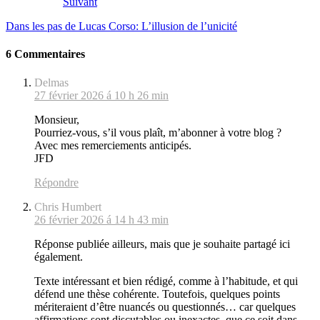
Suivant
Dans les pas de Lucas Corso: L’illusion de l’unicité
6 Commentaires
Delmas
27 février 2026 á 10 h 26 min
Monsieur,
Pourriez-vous, s’il vous plaît, m’abonner à votre blog ?
Avec mes remerciements anticipés.
JFD
Répondre
Chris Humbert
26 février 2026 á 14 h 43 min
Réponse publiée ailleurs, mais que je souhaite partagé ici
également.
Texte intéressant et bien rédigé, comme à l’habitude, et qui
défend une thèse cohérente. Toutefois, quelques points
mériteraient d’être nuancés ou questionnés… car quelques
affirmations sont discutables ou inexactes, que ce soit dans