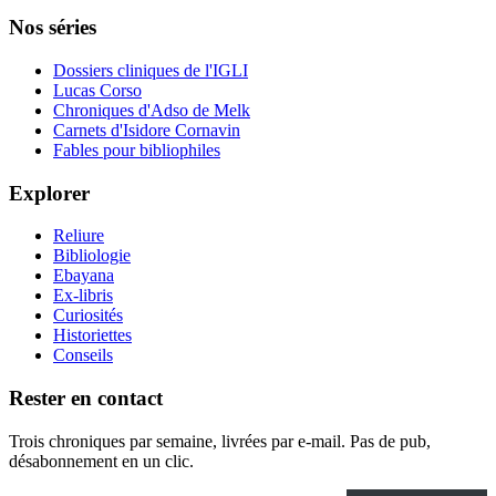
Nos séries
Dossiers cliniques de l'IGLI
Lucas Corso
Chroniques d'Adso de Melk
Carnets d'Isidore Cornavin
Fables pour bibliophiles
Explorer
Reliure
Bibliologie
Ebayana
Ex-libris
Curiosités
Historiettes
Conseils
Rester en contact
Trois chroniques par semaine, livrées par e-mail. Pas de pub,
désabonnement en un clic.
Saisissez votre adresse e-mail…