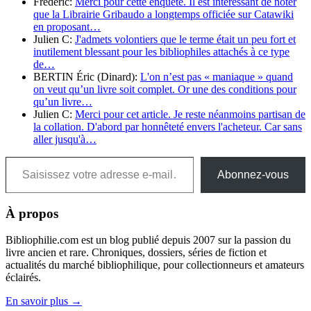
Frédéric:
Merci pour cette enquête. Il est intéressant de noter
que la Librairie Gribaudo a longtemps officiée sur Catawiki
en proposant…
Julien C:
J'admets volontiers que le terme était un peu fort et
inutilement blessant pour les bibliophiles attachés à ce type
de…
BERTIN Éric (Dinard):
L'on n’est pas « maniaque » quand
on veut qu’un livre soit complet. Or une des conditions pour
qu’un livre…
Julien C:
Merci pour cet article. Je reste néanmoins partisan de
la collation. D'abord par honnêteté envers l'acheteur. Car sans
aller jusqu'à…
Saisissez votre adresse e-mail…
Abonnez-vous
À propos
Bibliophilie.com est un blog publié depuis 2007 sur la passion du
livre ancien et rare. Chroniques, dossiers, séries de fiction et
actualités du marché bibliophilique, pour collectionneurs et amateurs
éclairés.
En savoir plus →