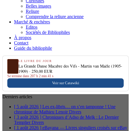
Curiosités
Belles images
Reliure
Comprendre la reliure ancienne
Marché & enchères
Editos
Sociétés de Bibliophiles
À propos
Contact
Guide du bibliophile
LE LIVRE DU JOUR
La Grande Danse Macabre des Vifs - Martin van Maële (1905-
1909) ·
250,00 EUR
Se termine dans 207 h 2 min 40 s
Voir sur Catawiki
Derniers articles
[ 5 août 2026 ]
Les ex-libris… on s’en tamponne ! Une
chronique de Mathieu Lenoir
Divers
[ 3 août 2026 ]
Chroniques d’Adso de Melk : Le Dernier
Templier
Divers
[ 1 août 2026 ]
eBayana — Livres singuliers croisés sur eBay