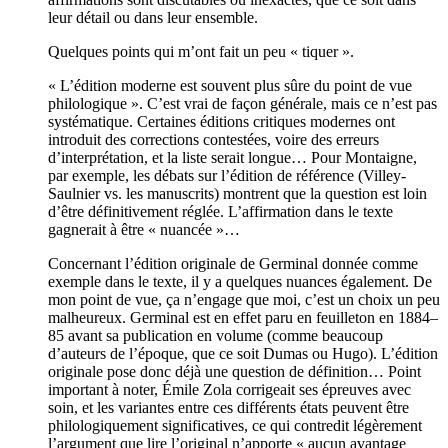
leur détail ou dans leur ensemble.
Quelques points qui m’ont fait un peu « tiquer ».
« L’édition moderne est souvent plus sûre du point de vue
philologique ». C’est vrai de façon générale, mais ce n’est pas
systématique. Certaines éditions critiques modernes ont
introduit des corrections contestées, voire des erreurs
d’interprétation, et la liste serait longue… Pour Montaigne,
par exemple, les débats sur l’édition de référence (Villey-
Saulnier vs. les manuscrits) montrent que la question est loin
d’être définitivement réglée. L’affirmation dans le texte
gagnerait à être « nuancée »…
Concernant l’édition originale de Germinal donnée comme
exemple dans le texte, il y a quelques nuances également. De
mon point de vue, ça n’engage que moi, c’est un choix un peu
malheureux. Germinal est en effet paru en feuilleton en 1884–
85 avant sa publication en volume (comme beaucoup
d’auteurs de l’époque, que ce soit Dumas ou Hugo). L’édition
originale pose donc déjà une question de définition… Point
important à noter, Émile Zola corrigeait ses épreuves avec
soin, et les variantes entre ces différents états peuvent être
philologiquement significatives, ce qui contredit légèrement
l’argument que lire l’original n’apporte « aucun avantage