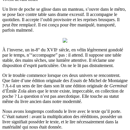
Un livre de poche se glisse dans un manteau, s’ouvre dans le métro,
se pose face contre table sans drame excessif. Il accompagne le
quotidien. Il accepte l’oubli provisoire et les reprises brusques. Il
peut être remplacé. Il est conçu pour être manipulé, transporté,
parfois malmené.
À l’inverse, un in-8° du XVIIᵉ siècle, en vélin légèrement gondolé
par le temps, n’“accompagne” pas : il attend. Il suppose une table
stable, des mains sèches, une lumière attentive. Il réclame une
disposition d’esprit particulière. On ne le lit pas distraitement.
Or le trouble commence lorsque ces deux univers se rencontrent.
Que faire d’une édition originale des
Essais
de Michel de Montaigne
? A-t-il un sens de lire dans son lit une édition originale de
Germinal
d’Émile Zola alors que le texte existe, impeccable, en collection de
poche ? La question n’est pas anecdotique. Elle touche au statut
même du livre ancien dans notre modernité.
Nous avons longtemps confondu le livre avec le texte qu’il porte.
C’était naturel : avant la multiplication des rééditions, posséder un
livre signifiait posséder le texte, et le lire nécessairement dans la
matérialité qui nous était donnée.