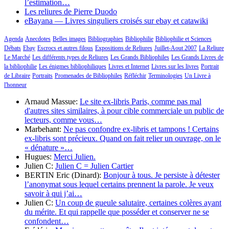
l’estimation…
Les reliures de Pierre Duodo
eBayana — Livres singuliers croisés sur ebay et catawiki
Agenda
Anecdotes
Belles images
Bibliographies
Bibliophilie
Bibliophilie et Sciences
Débats
Ebay
Escrocs et autres filous
Expositions de Reliures
Juillet-Aout 2007
La Reliure
Le Marché
Les différents types de Reliures
Les Grands Bibliophiles
Les Grands Livres de
la bibliophilie
Les énigmes bibliophiliques
Livres et Internet
Livres sur les livres
Portrait
de Libraire
Portraits
Promenades de Bibliophiles
Réfléchir
Terminologies
Un Livre à
l'honneur
Arnaud Massue:
Le site ex-libris Paris, comme pas mal
d'autres sites similaires, à pour cible commerciale un public de
lecteurs, comme vous…
Marbehant:
Ne pas confondre ex-libris et tampons ! Certains
ex-libris sont précieux. Quand on fait relier un ouvrage, on le
« dénature »…
Hugues:
Merci Julien.
Julien C:
Julien C = Julien Cartier
BERTIN Eric (Dinard):
Bonjour à tous. Je persiste à détester
l’anonymat sous lequel certains prennent la parole. Je veux
savoir à qui j’ai…
Julien C:
Un coup de gueule salutaire, certaines colères ayant
du mérite. Et qui rappelle que posséder et conserver ne se
confondent…