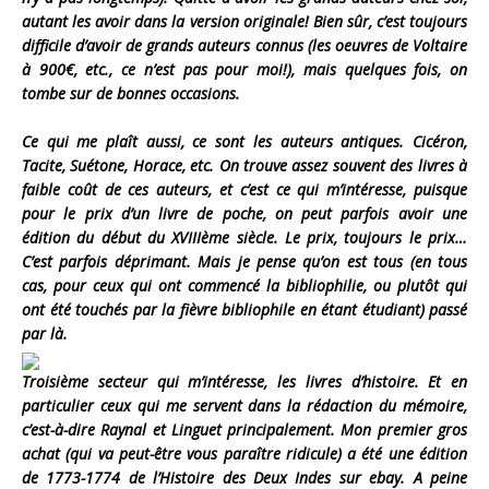
autant les avoir dans la version originale! Bien sûr, c’est toujours
difficile d’avoir de grands auteurs connus (les oeuvres de Voltaire
à 900€, etc., ce n’est pas pour moi!), mais quelques fois, on
tombe sur de bonnes occasions.
Ce qui me plaît aussi, ce sont les auteurs antiques. Cicéron,
Tacite, Suétone, Horace, etc. On trouve assez souvent des livres à
faible coût de ces auteurs, et c’est ce qui m’intéresse, puisque
pour le prix d’un livre de poche, on peut parfois avoir une
édition du début du XVIIIème siècle. Le prix, toujours le prix…
C’est parfois déprimant. Mais je pense qu’on est tous (en tous
cas, pour ceux qui ont commencé la bibliophilie, ou plutôt qui
ont été touchés par la fièvre bibliophile en étant étudiant) passé
par là.
Troisième secteur qui m’intéresse, les livres d’histoire. Et en
particulier ceux qui me servent dans la rédaction du mémoire,
c’est-à-dire Raynal et Linguet principalement. Mon premier gros
achat (qui va peut-être vous paraître ridicule) a été une édition
de 1773-1774 de l’Histoire des Deux Indes sur ebay. A peine