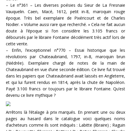
– Le n°361 – Les diverses poésies du Sieur de La Fresnaie
Vauquelin. Caen, Macé, 1612, petit in-8, maroquin rouge
époque. Très bel exemplaire de Pixéricourt et de Charles
Nodier. « Volume aussi rare que recherché. » Cela ne fait aucun
doute à l’époque si l’on considère les 3.105 francs or
déboursés par le libraire Fontaine décidément très actif lors de
cette vente.
– Enfin, l’exceptionnel n°770 – Essai historique que les
révolutions par Chateaubriand, 1797, in-8, maroquin brun
(Niédrée). Exemplaire chargé de notes de la main de
Chateaubriand en vue d’une seconde édition. Ce livre fut trouvé
dans les papiers que Chateaubriand avait laissés en Angleterre,
et qui lui furent rendus en 1814, après la chute de Napoléon.
Payé 3.100 francs or toujours par le libraire Fontaine. Qu’est
devenu ce livre mythique ?
Arrêtons là l’étalage à prix marqués. En prenant une ou deux
pages au hasard dans le catalogue voici quelques noms
d’acheteurs comme ils sont indiqués : Labitte (libraire) ; Raguin