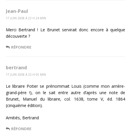
Jean-Paul
17 JUIN 2008 Á 23 H 24 MIN
Merci Bertrand ! Le Brunet servirait donc encore à quelque
découverte ?
RÉPONDRE
bertrand
17 JUIN 2008 Á 23 H 05 MIN
Le libraire Potier se prénommait Louis (comme mon arrière-
grand-père !), on le sait entre autre d’après une note de
Brunet, Manuel du libraire, col. 1638, tome V, éd. 1864
(cinquième édition).
Amitiés, Bertrand
RÉPONDRE