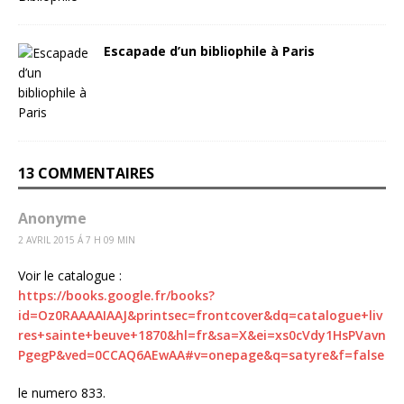
Escapade d’un bibliophile à Paris
13 COMMENTAIRES
Anonyme
2 AVRIL 2015 Á 7 H 09 MIN
Voir le catalogue :
https://books.google.fr/books?
id=Oz0RAAAAIAAJ&printsec=frontcover&dq=catalogue+liv
res+sainte+beuve+1870&hl=fr&sa=X&ei=xs0cVdy1HsPVavn
PgegP&ved=0CCAQ6AEwAA#v=onepage&q=satyre&f=false
le numero 833.