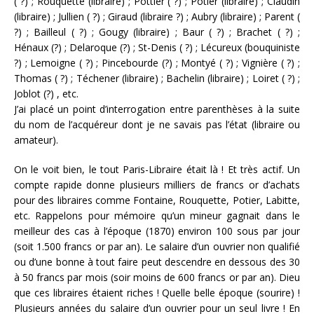
( ?) ; Rouquette (libraire) ; Pottier ( ?) ; Potier (libraire) ; Claudin
(libraire) ; Jullien ( ?) ; Giraud (libraire ?) ; Aubry (libraire) ; Parent (
?) ; Bailleul ( ?) ; Gougy (libraire) ; Baur ( ?) ; Brachet ( ?) ;
Hénaux (?) ; Delaroque (?) ; St-Denis ( ?) ; Lécureux (bouquiniste
?) ; Lemoigne ( ?) ; Pincebourde (?) ; Montyé ( ?) ; Vignière ( ?) ;
Thomas ( ?) ; Téchener (libraire) ; Bachelin (libraire) ; Loiret ( ?) ;
Joblot (?) , etc.
J’ai placé un point d’interrogation entre parenthèses à la suite
du nom de l’acquéreur dont je ne savais pas l’état (libraire ou
amateur).
On le voit bien, le tout Paris-Libraire était là ! Et très actif. Un
compte rapide donne plusieurs milliers de francs or d’achats
pour des libraires comme Fontaine, Rouquette, Potier, Labitte,
etc. Rappelons pour mémoire qu’un mineur gagnait dans le
meilleur des cas à l’époque (1870) environ 100 sous par jour
(soit 1.500 francs or par an). Le salaire d’un ouvrier non qualifié
ou d’une bonne à tout faire peut descendre en dessous des 30
à 50 francs par mois (soir moins de 600 francs or par an). Dieu
que ces libraires étaient riches ! Quelle belle époque (sourire) !
Plusieurs années du salaire d’un ouvrier pour un seul livre ! En