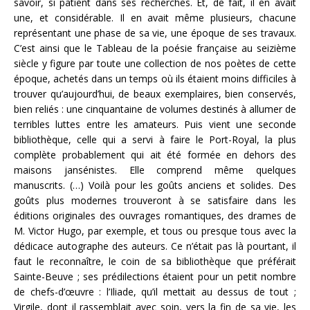
savoir, si patient dans ses recherches. Et, de fait, il en avait
une, et considérable. Il en avait même plusieurs, chacune
représentant une phase de sa vie, une époque de ses travaux.
C’est ainsi que le Tableau de la poésie française au seizième
siècle y figure par toute une collection de nos poètes de cette
époque, achetés dans un temps où ils étaient moins difficiles à
trouver qu’aujourd’hui, de beaux exemplaires, bien conservés,
bien reliés : une cinquantaine de volumes destinés à allumer de
terribles luttes entre les amateurs. Puis vient une seconde
bibliothèque, celle qui a servi à faire le Port-Royal, la plus
complète probablement qui ait été formée en dehors des
maisons jansénistes. Elle comprend même quelques
manuscrits. (…) Voilà pour les goûts anciens et solides. Des
goûts plus modernes trouveront à se satisfaire dans les
éditions originales des ouvrages romantiques, des drames de
M. Victor Hugo, par exemple, et tous ou presque tous avec la
dédicace autographe des auteurs. Ce n’était pas là pourtant, il
faut le reconnaître, le coin de sa bibliothèque que préférait
Sainte-Beuve ; ses prédilections étaient pour un petit nombre
de chefs-d’œuvre : l’Iliade, qu’il mettait au dessus de tout ;
Virgile, dont il rassemblait avec soin, vers la fin de sa vie, les