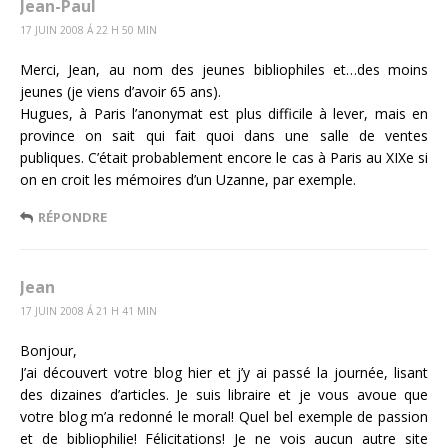
Jean-Paul
17 JUIN 2008 Á 22 H 50 MIN
Merci, Jean, au nom des jeunes bibliophiles et…des moins
jeunes (je viens d’avoir 65 ans).
Hugues, à Paris l’anonymat est plus difficile à lever, mais en
province on sait qui fait quoi dans une salle de ventes
publiques. C’était probablement encore le cas à Paris au XIXe si
on en croit les mémoires d’un Uzanne, par exemple.
RÉPONDRE
Jean
17 JUIN 2008 Á 21 H 41 MIN
Bonjour,
J’ai découvert votre blog hier et j’y ai passé la journée, lisant
des dizaines d’articles. Je suis libraire et je vous avoue que
votre blog m’a redonné le moral! Quel bel exemple de passion
et de bibliophilie! Félicitations! Je ne vois aucun autre site