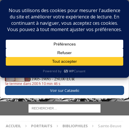
BIBLIOPHILIE.COM
LE BLOG DU BIBLIOPHILE, DES BIBLIOPHILES, DE LA
BIBLIOPHILIE ET DES LIVRES ANCIENS
LE LIVRE DU JOUR
La Grande Danse Macabre des Vifs - Martin van Maële
(1905-1909) ·
250,00 EUR
Se termine dans 200 h 10 min 45 s
Voir sur Catawiki
ACCUEIL
PORTRAITS
BIBLIOPHILES
Sainte-Beuve