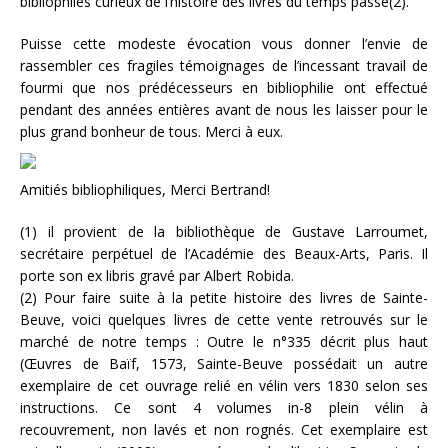
bibliophiles curieux de l’histoire des livres du temps passé(2).
Puisse cette modeste évocation vous donner l’envie de
rassembler ces fragiles témoignages de l’incessant travail de
fourmi que nos prédécesseurs en bibliophilie ont effectué
pendant des années entières avant de nous les laisser pour le
plus grand bonheur de tous. Merci à eux.
Amitiés bibliophiliques, Merci Bertrand!
(1) il provient de la bibliothèque de Gustave Larroumet,
secrétaire perpétuel de l’Académie des Beaux-Arts, Paris. Il
porte son ex libris gravé par Albert Robida.
(2) Pour faire suite à la petite histoire des livres de Sainte-
Beuve, voici quelques livres de cette vente retrouvés sur le
marché de notre temps : Outre le n°335 décrit plus haut
(Œuvres de Baïf, 1573, Sainte-Beuve possédait un autre
exemplaire de cet ouvrage relié en vélin vers 1830 selon ses
instructions. Ce sont 4 volumes in-8 plein vélin à
recouvrement, non lavés et non rognés. Cet exemplaire est