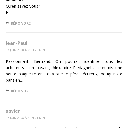
Qu’en savez-vous?
H
RÉPONDRE
Jean-Paul
17 JUIN 2008 Á 21 H 26 MIN
Passionnant, Bertrand. On pourrait identifier tous les
acheteurs …en pasant, Alexandre Piedagnel a commis une
petite plaquette en 1878 sue le père Lécureux, bouquiniste
parisien…
RÉPONDRE
xavier
17 JUIN 2008 Á 21 H 21 MIN