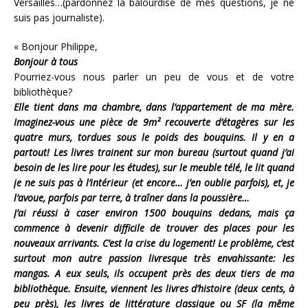
Versailles…(pardonnez la balourdise de mes questions, je ne
suis pas journaliste).
« Bonjour Philippe,
Bonjour à tous
Pourriez-vous nous parler un peu de vous et de votre
bibliothèque?
Elle tient dans ma chambre, dans l’appartement de ma mère.
Imaginez-vous une pièce de 9m² recouverte d’étagères sur les
quatre murs, tordues sous le poids des bouquins. Il y en a
partout! Les livres trainent sur mon bureau (surtout quand j’ai
besoin de les lire pour les études), sur le meuble télé, le lit quand
je ne suis pas à l’intérieur (et encore… j’en oublie parfois), et, je
l’avoue, parfois par terre, à traîner dans la poussière…
J’ai réussi à caser environ 1500 bouquins dedans, mais ça
commence à devenir difficile de trouver des places pour les
nouveaux arrivants. C’est la crise du logement! Le problème, c’est
surtout mon autre passion livresque très envahissante: les
mangas. A eux seuls, ils occupent près des deux tiers de ma
bibliothèque. Ensuite, viennent les livres d’histoire (deux cents, à
peu près), les livres de littérature classique ou SF (la même