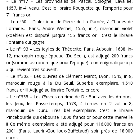
– Le n°17 – Les provinciales de Pascal. Cologne, Lavallée,
1657, in-4, veau. C’est le libraire Rouquette qui l’emporte pour
71 francs or.
– Le n°60 – Dialectique de Pierre de La Ramée, à Charles de
Lorraine… Paris, André Wechel, 1555, in-4, maroquin violet
(koehler) est disputé jusqu’à 155 francs or ! C’est le libraire
Fontaine qui gagne.
– Le n°193 – Les Idylles de Théocrite, Paris, Aubouin, 1688, in-
12, maroquin rouge époque (Du Seuil), est adjugé 200 francs
or (somme astronomique pour l’époque) à un énigmatique « p.
» qui revient très souvent.
– Le n°302 – Les Œuvres de Clément Marot, Lyon, 1545, in-8,
maroquin rouge à la Du Seuil. Superbe exemplaire. 1.510
francs or !!! Adjugé au libraire Fontaine, encore.
– Le n°335 – Les Œuvres en rime de De Baïf avec les Amours,
les Jeux, les Passe-temps, 1573, 4 tomes en 2 vol. in-8,
maroquin de Duru. Très bel exemplaire. C’est le libraire
Pincebourde qui débourse 1.000 francs or pour cette merveille
!! Ce même exemplaire a été adjugé pour 116.000 francs en
2001 (Paris, Laurin-Gouilloux-Buffetaud) soir près de 18.000
euros.