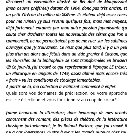
découvert un exemplaire illustré de Bel Ami de Maupassant
(mon oeuvre préférée!) datant de 1904, donc pas très ancien, et
un petit Cicéron du milieu du XIXème. Ils étaient déjà assez chers
pour me ruiner! J’y suis revenu quelques fois, mais mes moyens,
déjà fortement entamés par mon autre passion japonisante (ça
coute cher d’acheter toutes les nouveautés des séries que l’on a
commencé!), ne me permettaient pas de me ruer sur les sublimes
ouvrages que j’y trouvaient. Ce n’est que plus tard, il y a un peu
plus d’un an, alors que j’étais dans un vide grenier à Cachan, que
les étincelles de la bibliophilie se sont transformées en brasier!
🙂 Ce jour-là, j’ai trouvé ce qui représentait à l’époque LE trésor,
un Plutarque en anglais de 1749, assez abîmé mais encore très
« frais » vu les conditions de stockage lamentables.
A partir de là, ma collection a vraiment commencé à enfler.
Quels sont vos domaines de prédilection, ou votre approche
est-elle éclectique et vous fonctionnez au coup de coeur?
J’aime beaucoup la littérature, donc beaucoup de mes achats
concernent des romans, des pièces de théâtre, de la littérature
classique (actuellement, je lis Roland Furieux, que j’ai trouvé il
n’y a pas longtemps). Quitte à avoir les grands auteurs chez soi,