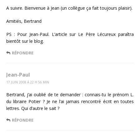
A suivre. Bienvenue à Jean (un collègue ça fait toujours plaisir).
Amitiés, Bertrand
PS : Pour Jean-Paul. L’article sur Le Père Lécureux paraîtra
bientôt sur le blog.
RÉPONDRE
Jean-Paul
17 JUIN 2008 Á 22 H 56 MIN
Bertrand, j’ai oublié de te demander : connais-tu le prénom L.
du libraire Potier ? Je ne l’ai jamais rencontré écrit en toutes
lettres. Qui d’autre le sait ?
RÉPONDRE