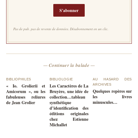
S'abonner
Pas de pub, pas de revente de données. Désabonnement en un clic.
— Continuer la balade —
BIBLIOPHILES
BIBLIOLOGIE
AU HASARD DES
« Io. Grolierii et
Les Caractères de La
ARCHIVES
Quelques repères sur
Amicorum », ou les
Bruyère, une idée de
les livres
fabuleuses reliures
collection…tableau
minuscules…
de Jean Grolier
synthétique
d’identification des
éditions originales
chez Estienne
Michallet