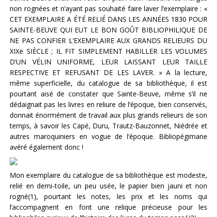
non rognées et n’ayant pas souhaité faire laver l’exemplaire : «
CET EXEMPLAIRE A ÉTÉ RELIÉ DANS LES ANNÉES 1830 POUR
SAINTE-BEUVE QUI EUT LE BON GOÛT BIBLIOPHILIQUE DE
NE PAS CONFIER L’EXEMPLAIRE AUX GRANDS RELIEURS DU
XIXe SIÈCLE ; IL FIT SIMPLEMENT HABILLER LES VOLUMES
D’UN VÉLIN UNIFORME, LEUR LAISSANT LEUR TAILLE
RESPECTIVE ET REFUSANT DE LES LAVER. » A la lecture,
même superficielle, du catalogue de sa bibliothèque, il est
pourtant aisé de constater que Sainte-Beuve, même s’il ne
dédaignait pas les livres en reliure de l’époque, bien conservés,
donnait énormément de travail aux plus grands relieurs de son
temps, à savoir les Capé, Duru, Trautz-Bauzonnet, Niédrée et
autres maroquiniers en vogue de l’époque. Bibliopégimane
avéré également donc !
Mon exemplaire du catalogue de sa bibliothèque est modeste,
relié en demi-toile, un peu usée, le papier bien jauni et non
rogné(1), pourtant les notes, les prix et les noms qui
l’accompagnent en font une relique précieuse pour les