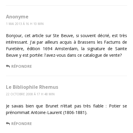
Anonyme
1 MAI 2013 Á 16 H 10 MIN
Bonjour, cet article sur Ste Beuve, si souvent décrié, est très
intéressant. J'ai par ailleurs acquis à Brassens les Factums de
Furetière, édition 1694 Amsterdam, la signature de Sainte
Beuve y est portée: l'avez-vous dans ce catalogue de vente?
RÉPONDRE
Le Bibliophile Rhemus
22 OCTOBRE 2008 Á 17 H 48 MIN
Je savais bien que Brunet n’était pas très fiable : Potier se
prénommait Antoine-Laurent (1806-1881).
RÉPONDRE