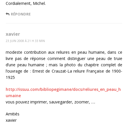
Cordialement, Michel.
RÉPONDRE
xavier
23 JUIN 2008 Á 21 H 33 MIN
modeste contribution aux reliures en peau humaine, dans ce
livre pas de réponse comment distinguer une peau de truie
d’une peau humaine ; mais la photo du chapitre complet de
l’ouvrage de : Ernest de Crauzat-La reliure Française de 1900-
1925
http://issuu.com/bibliopegimane/docs/reliures_en_peau_h
umaine
vous pouvez imprimer, sauvegarder, zoomer, ….
Amitiés
xavier