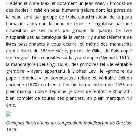
Frédéric et Anne Max, et notament un Jean Wier, « l’imposture
des diables » relié en peau humaine (reliure dont les pores de
la peau sont par groupe de trois, caractéristique de la peau
humaine, alors que la peau de truie se singularise par une
disposition de ses pores par groupe de quatre). Ce livre
n’apparaît pas au catalogue de la vente. Il y aurait tellement de
livres passionnants à vous décrire, et même des manuscrits
dont celui-ci, du 18ème siècle, procès de Gilles de Rais copié
sur l’original. Des curiosités sur la lycanthropie (Nynauld, 1615),
la mandragore (Deusing, 1659), des grimoires tel « le véritable
gremoire » ayant appartenu à Eliphas Levi, le »grimoire du
pape Honorius » en somptueuse reliure et véritable édition
ancienne (1670) ou bien « l’enchiridion » édition de 1633 en
plein maroquin olive d’époque. Je viens de rentrer le Khunrath,
bien complet de toutes ses planches, en plein maroquin 18
ème.
Quelques illustrations du compendium maleficarum de Gaccius,
1626.