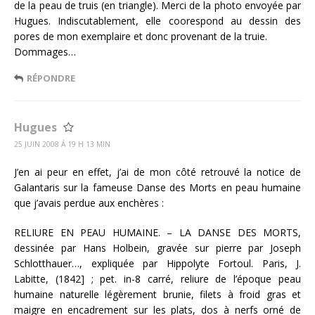
de la peau de truis (en triangle). Merci de la photo envoyée par
Hugues. Indiscutablement, elle coorespond au dessin des
pores de mon exemplaire et donc provenant de la truie.
Dommages…
RÉPONDRE
Hugues
25 JUIN 2008 Á 19 H 13 MIN
J’en ai peur en effet, j’ai de mon côté retrouvé la notice de
Galantaris sur la fameuse Danse des Morts en peau humaine
que j’avais perdue aux enchères :
RELIURE EN PEAU HUMAINE. – LA DANSE DES MORTS,
dessinée par Hans Holbein, gravée sur pierre par Joseph
Schlotthauer…, expliquée par Hippolyte Fortoul. Paris, J.
Labitte, (1842] ; pet. in-8 carré, reliure de l’époque peau
humaine naturelle légèrement brunie, filets à froid gras et
maigre en encadrement sur les plats, dos à nerfs orné de