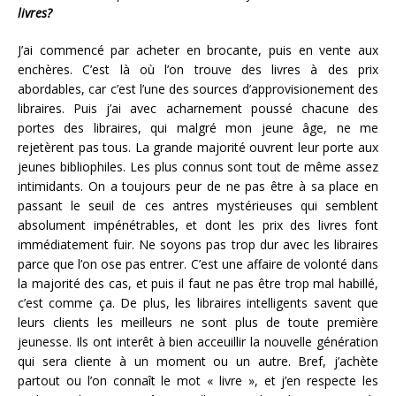
livres?
J’ai commencé par acheter en brocante, puis en vente aux
enchères. C’est là où l’on trouve des livres à des prix
abordables, car c’est l’une des sources d’approvisionement des
libraires. Puis j’ai avec acharnement poussé chacune des
portes des libraires, qui malgré mon jeune âge, ne me
rejetèrent pas tous. La grande majorité ouvrent leur porte aux
jeunes bibliophiles. Les plus connus sont tout de même assez
intimidants. On a toujours peur de ne pas être à sa place en
passant le seuil de ces antres mystérieuses qui semblent
absolument impénétrables, et dont les prix des livres font
immédiatement fuir. Ne soyons pas trop dur avec les libraires
parce que l’on ose pas entrer. C’est une affaire de volonté dans
la majorité des cas, et puis il faut ne pas être trop mal habillé,
c’est comme ça. De plus, les libraires intelligents savent que
leurs clients les meilleurs ne sont plus de toute première
jeunesse. Ils ont interêt à bien acceuillir la nouvelle génération
qui sera cliente à un moment ou un autre. Bref, j’achète
partout ou l’on connaît le mot « livre », et j’en respecte les