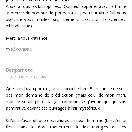
Appel à tous les bibliophiles… Qui peut apporter avec certitude
la preuve du nombre de pores sur la peau humaine (s’il vous
plaît, ne vous mutilez pas, même si c’est pour la science…
bibliophilique).
Merci à tous d’avance.
RÉPONDRE
Bergamote
20 JUIN 2008 Á 19 H 22 MIN
Quel très beau portrait, je suis bouche bée. Bien que ce ne soit
pas mon domaine de prédilection (mais celui de mon mari,
moi ce serait plutôt la gastronomie 🙂 j’avoue que je suis
admirative devant ces ouvrages à l’air mystérieux.
Si l’on m’avait dit que des reliures en peau humaine (brrr, j’en ai
froid dans le dos) mèneraient à des triangles et des