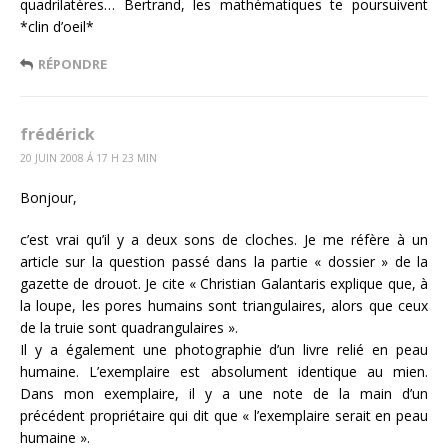
quadrilatères… Bertrand, les mathématiques te poursuivent
*clin d’oeil*
RÉPONDRE
frédérick
20 JUIN 2008 Á 17 H 23 MIN
Bonjour,
c’est vrai qu’il y a deux sons de cloches. Je me réfère à un
article sur la question passé dans la partie « dossier » de la
gazette de drouot. Je cite « Christian Galantaris explique que, à
la loupe, les pores humains sont triangulaires, alors que ceux
de la truie sont quadrangulaires ».
Il y a également une photographie d’un livre relié en peau
humaine. L’exemplaire est absolument identique au mien.
Dans mon exemplaire, il y a une note de la main d’un
précédent propriétaire qui dit que « l’exemplaire serait en peau
humaine ».