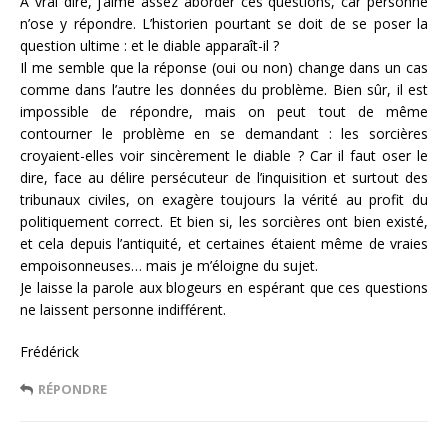
A vrai dire, j’aime assez aborder ces questions, car personne
n’ose y répondre. L’historien pourtant se doit de se poser la
question ultime : et le diable apparaît-il ?
Il me semble que la réponse (oui ou non) change dans un cas
comme dans l’autre les données du problème. Bien sûr, il est
impossible de répondre, mais on peut tout de même
contourner le problème en se demandant : les sorcières
croyaient-elles voir sincèrement le diable ? Car il faut oser le
dire, face au délire persécuteur de l’inquisition et surtout des
tribunaux civiles, on exagère toujours la vérité au profit du
politiquement correct. Et bien si, les sorcières ont bien existé,
et cela depuis l’antiquité, et certaines étaient même de vraies
empoisonneuses… mais je m’éloigne du sujet.
Je laisse la parole aux blogeurs en espérant que ces questions
ne laissent personne indifférent.
Frédérick
RÉPONDRE