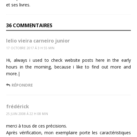
36 COMMENTAIRES
lelio vieira carneiro junior
17 OCTOBRE 2017 Á 3 H 55 MIN
Hi, always i used to check website posts here in the early
hours in the morning, because i like to find out more and
more.|
RÉPONDRE
frédérick
25 JUIN 2008 Á 22 H 08 MIN
merci à tous de ces précisions.
Après vérification, mon exemplaire porte les caractéristiques