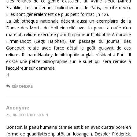
Des reliures de ce genre existaient au XVIIIe siècle (Alfred
Franklin, Les anciennes bibliothèques de Paris, en cite deux).
Elles sont généralement de plus petit format (in-12).
La Bibliothèque nationale détient aussi un exemplaire de la
Danse des Morts de Holbein relié avec la peau tatouée d’un
matelot, reliure exécutée pour l’imprimeur-bibliophile Ambroise
Firmin-Didot (Legs Halphen). Un passage du Journal des
Goncourt relate avec force détail le goût qu’avait de ces
reliures Richard Hankey, le bibliophile anglais résidant à Paris. Il
existe une petite bibliographie sur le sujet qui sera remise à
l’acquéreur sur demande.
H
RÉPONDRE
Anonyme
25 JUIN 2008 Á 18 H 50 MIN
Bonsoir, la peau humaine tannée est bien avec quatre pore en
forme de quadrilatère (plutôt un losange ). Désoler Frédérick.