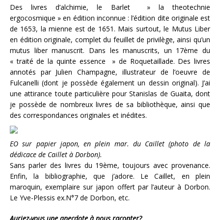
Des livres d’alchimie, le Barlet » la theotechnie
ergocosmique » en édition inconnue : l’édition dite originale est
de 1653, la mienne est de 1651. Mais surtout, le Mutus Liber
en édition originale, complet du feuillet de privilège, ainsi qu’un
mutus liber manuscrit. Dans les manuscrits, un 17ème du
« traité de la quinte essence » de Roquetaillade. Des livres
annotés par Julien Champagne, illustrateur de l’oeuvre de
Fulcanelli (dont je possède également un dessin original). J’ai
une attirance toute particulière pour Stanislas de Guaita, dont
je possède de nombreux livres de sa bibliothèque, ainsi que
des correspondances originales et inédites.
EO sur papier japon, en plein mar. du Caillet (photo de la
dédicace de Caillet à Dorbon).
Sans parler des livres du 19ème, toujours avec provenance.
Enfin, la bibliographie, que j’adore. Le Caillet, en plein
maroquin, exemplaire sur japon offert par l’auteur à Dorbon.
Le Yve-Plessis ex.N°7 de Dorbon, etc.
Auriez-vous une anecdote à nous raconter?