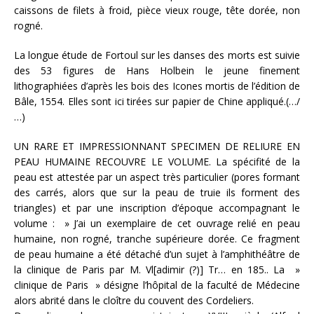
caissons de filets à froid, pièce vieux rouge, tête dorée, non
rogné.
La longue étude de Fortoul sur les danses des morts est suivie
des 53 figures de Hans Holbein le jeune finement
lithographiées d’après les bois des Icones mortis de l’édition de
Bâle, 1554. Elles sont ici tirées sur papier de Chine appliqué.(…/
…)
UN RARE ET IMPRESSIONNANT SPECIMEN DE RELIURE EN
PEAU HUMAINE RECOUVRE LE VOLUME. La spécifité de la
peau est attestée par un aspect très particulier (pores formant
des carrés, alors que sur la peau de truie ils forment des
triangles) et par une inscription d’époque accompagnant le
volume : » J’ai un exemplaire de cet ouvrage relié en peau
humaine, non rogné, tranche supérieure dorée. Ce fragment
de peau humaine a été détaché d’un sujet à l’amphithéâtre de
la clinique de Paris par M. Vl[adimir (?)] Tr… en 185.. La »
clinique de Paris » désigne l’hôpital de la faculté de Médecine
alors abrité dans le cloître du couvent des Cordeliers.