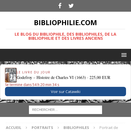
BIBLIOPHILIE.COM
LE BLOG DU BIBLIOPHILE, DES BIBLIOPHILES, DE LA
BIBLIOPHILIE ET DES LIVRES ANCIENS
LE LIVRE DU JOUR
Godefroy – Histoire de Charles VI (1663) ·
225,00 EUR
Se termine dans 54 h 20 min 33 s
Voir sur Catawiki
ACCUEIL
PORTRAITS
BIBLIOPHILES
Portrait de