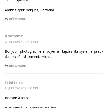
Amitiés épidermiques, Bertrand
RÉPONDRE
Anonyme
23 JUIN 2008 Á 14 H 16 MIN
Bonjour, photographie envoyer à Hugues du système pileux
du porc. Cordialement, Michel.
RÉPONDRE
frédérick
21 JUIN 2008 Á 22 H 56 MIN
Bonsoir à tous
je reviens à vous encore une fois.