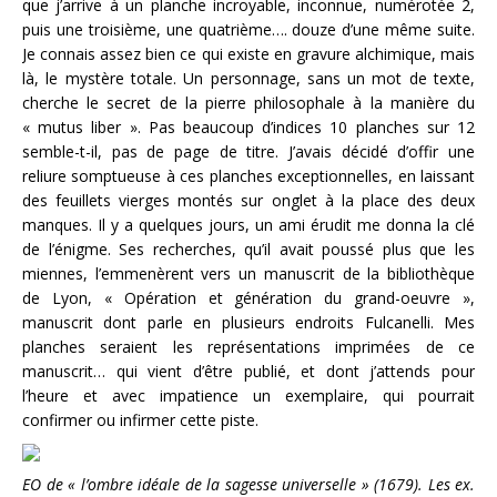
que j’arrive à un planche incroyable, inconnue, numérotée 2,
puis une troisième, une quatrième…. douze d’une même suite.
Je connais assez bien ce qui existe en gravure alchimique, mais
là, le mystère totale. Un personnage, sans un mot de texte,
cherche le secret de la pierre philosophale à la manière du
« mutus liber ». Pas beaucoup d’indices 10 planches sur 12
semble-t-il, pas de page de titre. J’avais décidé d’offir une
reliure somptueuse à ces planches exceptionnelles, en laissant
des feuillets vierges montés sur onglet à la place des deux
manques. Il y a quelques jours, un ami érudit me donna la clé
de l’énigme. Ses recherches, qu’il avait poussé plus que les
miennes, l’emmenèrent vers un manuscrit de la bibliothèque
de Lyon, « Opération et génération du grand-oeuvre »,
manuscrit dont parle en plusieurs endroits Fulcanelli. Mes
planches seraient les représentations imprimées de ce
manuscrit… qui vient d’être publié, et dont j’attends pour
l’heure et avec impatience un exemplaire, qui pourrait
confirmer ou infirmer cette piste.
EO de « l’ombre idéale de la sagesse universelle » (1679). Les ex.