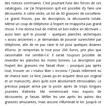
des notices sommaires. C’est pourtant l’une des forces de ces
catalogues, car j’ai l’impression qu’il est possible d’y faire une
découverte. A cette vente, un lot de 60 gravures de sorcellerie.
Le grand frisson, pas de description, la découverte totale.
Même un coup de téléphone à l’expert ne m’apporta pas grand
chose. Il me donna tout de même un bon indice en décrivant –
aussi bien qu’il le pouvait – quelques planches alchimiques
« assez anciennes ». Je demandais de pouvoir surenchérir par
téléphone, afin de ne pas rater le lot pour quelques dizaines
d’Euros. Je remportais le tout pour 200 Euros, prix plus que
raisonnable me semble-t-il. Il serait toujours possible de
revendre les planches les moins bonnes. La description par
l’expert des gravures me faisait rêver. – pourquoi pas après
tout, trouver un « mutus liber » inconnu ? J’avais tellement eu
de chance avec ce livre; j’avais pu en acquérir deux (un original
et un manuscrit), alors qu’ils sont absolument introuvables. Le
précieux paquet arriva par la poste après de trops longues
journées d’attente. Me remémorant mes espoirs de
découverte, je faisais défiler les une après les autres des
gravures amusantes, mais aucune n’illuminait le lot. Jusqu’à ce