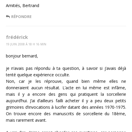
Amitiés, Bertrand
RÉPONDRE
frédérick
19 JUIN 2008 Á 18 H 16 MIN
bonjour bernard,
je n’avais pas répondu à ta question, à savoir si j’avais déjà
tenté quelque expérience occulte.
Non, car je les réprouve, quand bien même elles ne
donneraient aucun résultat. L’acte en lui même est infâme,
mais il y a encore des gens qui pratiquent la sorcellerie
aujourd’hui. J’ai d’ailleurs failli acheter il y a peu deux petits
grimoires d’invocations à lucifer datant des années 1970-1975.
On trouve encore des manuscrits de sorcellerie du 18ème,
mais rarement avant.