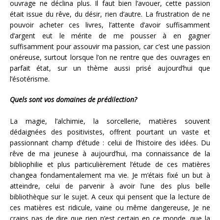
ouvrage ne déclina plus. Il faut bien l’avouer, cette passion
était issue du rêve, du désir, rien d’autre. La frustration de ne
pouvoir acheter ces livres, l’attente d’avoir suffisamment
d’argent eut le mérite de me pousser à en gagner
suffisamment pour assouvir ma passion, car c’est une passion
onéreuse, surtout lorsque l’on ne rentre que des ouvrages en
parfait état, sur un thème aussi prisé aujourd’hui que
l’ésotérisme.
Quels sont vos domaines de prédilection?
La magie, l’alchimie, la sorcellerie, matières souvent
dédaignées des positivistes, offrent pourtant un vaste et
passionnant champ d’étude : celui de l’histoire des idées. Du
rêve de ma jeunese à aujourd’hui, ma connaissance de la
bibliophilie et plus particulièrement l’étude de ces matières
changea fondamentalement ma vie. Je m’étais fixé un but à
atteindre, celui de parvenir à avoir l’une des plus belle
bibliothèque sur le sujet. A ceux qui pensent que la lecture de
ces matières est ridicule, vaine ou même dangereuse, Je ne
crains pas de dire que rien n’est certain en ce monde, que la