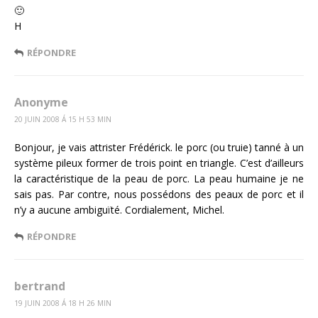
🙂
H
RÉPONDRE
Anonyme
20 JUIN 2008 Á 15 H 53 MIN
Bonjour, je vais attrister Frédérick. le porc (ou truie) tanné à un
système pileux former de trois point en triangle. C’est d’ailleurs
la caractéristique de la peau de porc. La peau humaine je ne
sais pas. Par contre, nous possédons des peaux de porc et il
n’y a aucune ambiguïté. Cordialement, Michel.
RÉPONDRE
bertrand
19 JUIN 2008 Á 18 H 26 MIN