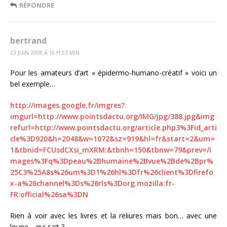
RÉPONDRE
bertrand
23 JUIN 2008 Á 16 H 53 MIN
Pour les amateurs d’art « épidermo-humano-créatif » voici un
bel exemple…
http://images.google.fr/imgres?
imgurl=http://www.pointsdactu.org/IMG/jpg/388.jpg&img
refurl=http://www.pointsdactu.org/article.php3%3Fid_arti
cle%3D920&h=2048&w=1072&sz=919&hl=fr&start=2&um=
1&tbnid=FCUsdCXsi_mXRM:&tbnh=150&tbnw=79&prev=/i
mages%3Fq%3Dpeau%2Bhumaine%2Bvue%2Bde%2Bpr%
25C3%25A8s%26um%3D1%26hl%3Dfr%26client%3Dfirefo
x-a%26channel%3Ds%26rls%3Dorg.mozilla:fr-
FR:official%26sa%3DN
Rien à voir avec les livres et la reliures mais bon… avec une
loupe… qui sait ?