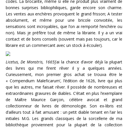
codes. La brocante, même si elle ne produit plus vraiment de
bonnes surprises bibliophiliques, garde encore son charme.
Les ventes aux enchères provoquent le grand frisson; A tester
absolument, et même pour une bricole convoitée, les
sensations sont incroyables, que l’on ai remporté l’enchère ou
non). Mais je préfère tout de même la librairie. Il y a un vrai
contact et de bons conseils (souvent mais pas toujours, car le
libraire est un commercant avec un stock à écouler).
Licetus, De Monstris, 1665
J’ai la chance d’avoir déjà la plupart
des livres qui me firent rêver il y a quelques années.
Curieusement, mon premier gros achat se trouva être le
« Compendium Maleficarum’, l’édition de 1626, livre qui plus
que les autres, me faisait rêver. Il possède de nombreuses et
extraordinaires gravures de diables. C’était en plus l’exemplaire
de Maître Maurice Garçon, célèbre avocat et grand
collectionneur de livres de démonologie. Son ex-libris est
d’ailleurs tout à fait amusant : un petit diable tenant en l’air les
initiales M.G. Les grands classiques de la sorcellerie de ma
bibliothèque proviennent pour la plupart de la collection