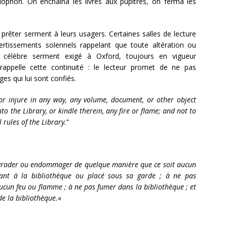
ophon. On enchaîna les livres aux pupitres, on ferma les
 prêter serment à leurs usagers. Certaines salles de lecture
avertissements solennels rappelant que toute altération ou
e célèbre serment exigé à Oxford, toujours en vigueur
appelle cette continuité : le lecteur promet de ne pas
s qui lui sont confiés.
or injure in any way, any volume, document, or other object
into the Library, or kindle therein, any fire or flame; and not to
 rules of the Library.
”
dégrader ou endommager de quelque manière que ce soit aucun
ant à la bibliothèque ou placé sous sa garde ; à ne pas
aucun feu ou flamme ; à ne pas fumer dans la bibliothèque ; et
de la bibliothèque.
«