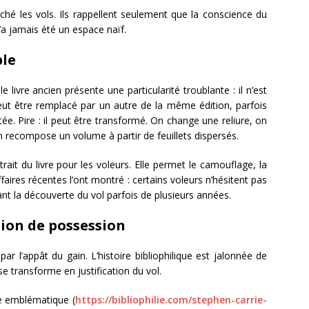
ché les vols. Ils rappellent seulement que la conscience du
’a jamais été un espace naïf.
ble
 livre ancien présente une particularité troublante : il n’est
ut être remplacé par un autre de la même édition, parfois
e. Pire : il peut être transformé. On change une reliure, on
 recompose un volume à partir de feuillets dispersés.
ttrait du livre pour les voleurs. Elle permet le camouflage, la
ffaires récentes l’ont montré : certains voleurs n’hésitent pas
ant la découverte du vol parfois de plusieurs années.
sion de possession
r l’appât du gain. L’histoire bibliophilique est jalonnée de
se transforme en justification du vol.
e emblématique (
https://bibliophilie.com/stephen-carrie-