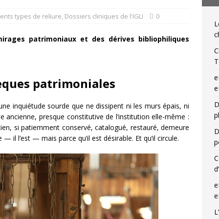
NIQUES DE L'IGLI
rents types de reliure
,
Dossiers cliniques de l'IGLI
0
L
ibris… on s’en tamponne ! Une chronique de Mathieu Lenoir
c
irages patrimoniaux et des dérives bibliophiliques
C
T
e
hèques patrimoniales
e
D
 une inquiétude sourde que ne dissipent ni les murs épais, ni
p
e ancienne, presque constitutive de l’institution elle-même :
 ancien, si patiemment conservé, catalogué, restauré, demeure
D
— il l’est — mais parce qu’il est désirable. Et qu’il circule.
p
C
d
e
e
L