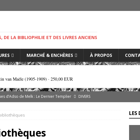
M
S, DE LA BIBLIOPHILIE ET DES LIVRES ANCIENS
IURES
MARCHÉ & ENCHÈRES
À PROPOS
CONT
tin van Maële (1905-1909) ·
250,00 EUR
es d’Adso de Melk : Le Dernier Templier
DIVERS
— Livres singuliers croisés sur eBay et Catawiki
EBAYANA
LES 
 bibliothèques
de.com : le vendeur, l’expert et la plateforme… comment s’y
liothèques
s cliniques de l’IGLI : la libido possidendi, ou jusqu’où aller pour