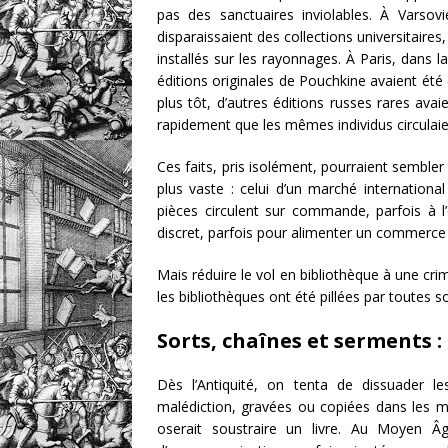
pas des sanctuaires inviolables. À Varsovi
disparaissaient des collections universitaire
installés sur les rayonnages. À Paris, dans l
éditions originales de Pouchkine avaient été
plus tôt, d’autres éditions russes rares avai
rapidement que les mêmes individus circulaien
Ces faits, pris isolément, pourraient sembler
plus vaste : celui d’un marché internationa
pièces circulent sur commande, parfois à l’é
discret, parfois pour alimenter un commerce 
Mais réduire le vol en bibliothèque à une crim
les bibliothèques ont été pillées par toutes so
Sorts, chaînes et serments :
Dès l’Antiquité, on tenta de dissuader l
malédiction, gravées ou copiées dans les m
oserait soustraire un livre. Au Moyen Â