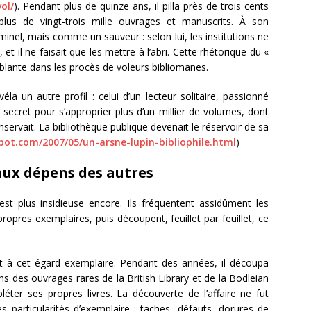
ol/
). Pendant plus de quinze ans, il pilla près de trois cents
plus de vingt-trois mille ouvrages et manuscrits. À son
inel, mais comme un sauveur : selon lui, les institutions ne
t il ne faisait que les mettre à l’abri. Cette rhétorique du «
blante dans les procès de voleurs bibliomanes.
éla un autre profil : celui d’un lecteur solitaire, passionné
 secret pour s’approprier plus d’un millier de volumes, dont
conservait. La bibliothèque publique devenait le réservoir de sa
gspot.com/2007/05/un-arsne-lupin-bibliophile.html
)
aux dépens des autres
 est plus insidieuse encore. Ils fréquentent assidûment les
opres exemplaires, puis découpent, feuillet par feuillet, ce
t à cet égard exemplaire. Pendant des années, il découpa
s des ouvrages rares de la British Library et de la Bodleian
éter ses propres livres. La découverte de l’affaire ne fut
 particularités d’exemplaire : taches, défauts, dorures de