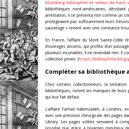
blumberg-bibliophile-et-voleur-de-haut-v
bibliothèques nord-américaines, dérobant 
arrestation, il se présenta non comme un crim
protégeaient pas suffisamment leurs trésors, e
sauvetage » revient avec une constance trou
En France, l’affaire du Mont Sainte-Odile rév
d’ouvrages anciens, qui profita d’un passage
plusieurs incunables. Il ne revendait rien. Il 
collection privée. (
https://bibliophilie.blo
Compléter sa bibliothèque 
Chez certains collectionneurs, la tentation
bibliothèques, notent les manques de leurs pr
qui leur fait défaut.
L’affaire Farhad Hakimzadeh, à Londres, es
avec une précision chirurgicale des pages dan
Library. Les pages volées servaient à compl
possible que grâce à l’examen minutieux des