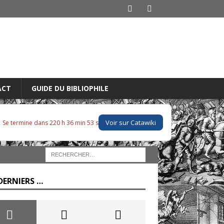
ACT
GUIDE DU BIBLIOPHILE
Voir sur Catawiki
Se termine dans 220 h 36 min 51 s
DERNIERS …