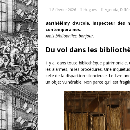
un livre
DOSSIERS CLI
8 février 2026
Hugues
Agenda
,
Diffé
[ 5 août 2026 ]
Les ex-l
Barthélémy d’Arcole, inspecteur des m
DIVERS
contemporaines.
Amis bibliophiles, bonjour.
Du vol dans les bibliot
Il y a, dans toute bibliothèque patrimoniale,
les alarmes, ni les procédures. Une inquiétud
celle de la disparition silencieuse. Le livre
un objet vulnérable. Non parce qu’il est fragile 