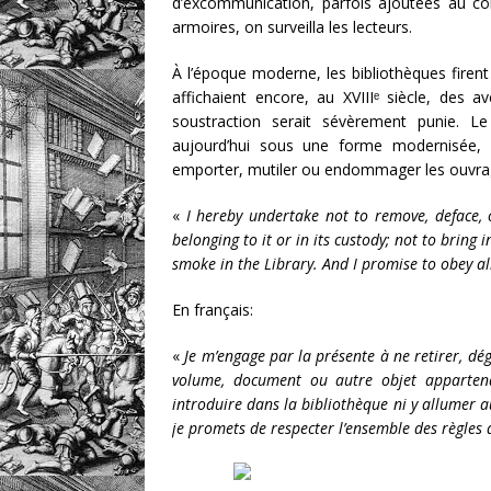
d’excommunication, parfois ajoutées au col
armoires, on surveilla les lecteurs.
À l’époque moderne, les bibliothèques firent
affichaient encore, au XVIIIᵉ siècle, des 
soustraction serait sévèrement punie. L
aujourd’hui sous une forme modernisée, r
emporter, mutiler ou endommager les ouvrage
«
I hereby undertake not to remove, deface, 
belonging to it or in its custody; not to bring 
smoke in the Library. And I promise to obey all
En français:
«
Je m’engage par la présente à ne retirer, 
volume, document ou autre objet apparten
introduire dans la bibliothèque ni y allumer 
je promets de respecter l’ensemble des règles 