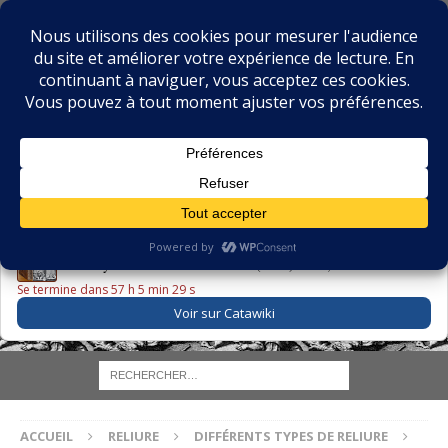
BIBLIOPHILIE.COM
LE BLOG DU BIBLIOPHILE, DES BIBLIOPHILES, DE LA
BIBLIOPHILIE ET DES LIVRES ANCIENS
LE LIVRE DU JOUR
Godefroy – Histoire de Charles VI (1663) ·
225,00 EUR
Se termine dans 57 h 5 min 28 s
Voir sur Catawiki
ACCUEIL
RELIURE
DIFFÉRENTS TYPES DE RELIURE