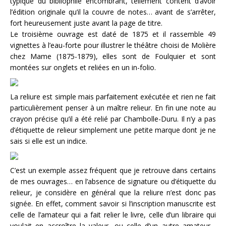
typique du bibliophile encombrant, tellement content d’avoir
l’édition originale qu’il la couvre de notes… avant de s’arrêter,
fort heureusement juste avant la page de titre.
Le troisième ouvrage est daté de 1875 et il rassemble 49
vignettes à l’eau-forte pour illustrer le théâtre choisi de Molière
chez Mame (1875-1879), elles sont de Foulquier et sont
montées sur onglets et reliées en un in-folio.
La reliure est simple mais parfaitement exécutée et rien ne fait
particulièrement penser à un maître relieur. En fin une note au
crayon précise qu’il a été relié par Chambolle-Duru. Il n’y a pas
d’étiquette de relieur simplement une petite marque dont je ne
sais si elle est un indice.
C’est un exemple assez fréquent que je retrouve dans certains
de mes ouvrages… en l’absence de signature ou d’étiquette du
relieur, je considère en général que la reliure n’est donc pas
signée. En effet, comment savoir si l’inscription manuscrite est
celle de l’amateur qui a fait relier le livre, celle d’un libraire qui
voulait en accroître la valeur, ou celle d’un autre amateur…