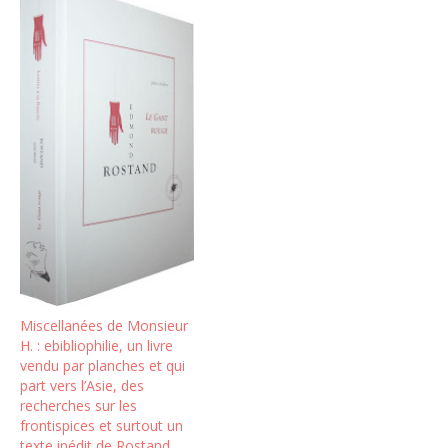
l'ère victorienne, aucun
des trois?Mais avant tout,
que sont les…
Miscellanées de Monsieur
H. : ebibliophilie, un livre
vendu par planches et qui
part vers l’Asie, des
recherches sur les
frontispices et surtout un
texte inédit de Rostand