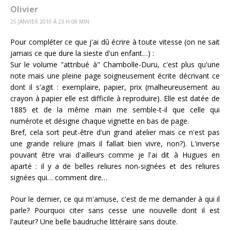
Olivier
25 JANVIER 2010 Á 23 H 08 MIN
Pour compléter ce que j'ai dû écrire à toute vitesse (on ne sait
jamais ce que dure la sieste d'un enfant…) :
Sur le volume "attribué à" Chambolle-Duru, c'est plus qu'une
note mais une pleine page soigneusement écrite décrivant ce
dont il s'agit : exemplaire, papier, prix (malheureusement au
crayon à papier elle est difficile à reproduire). Elle est datée de
1885 et de la même main me semble-t-il que celle qui
numérote et désigne chaque vignette en bas de page.
Bref, cela sort peut-être d'un grand atelier mais ce n'est pas
une grande reliure (mais il fallait bien vivre, non?). L'inverse
pouvant être vrai d'ailleurs comme je l'ai dit à Hugues en
aparté : il y a de belles reliures non-signées et des reliures
signées qui… comment dire…
Pour le dernier, ce qui m'amuse, c'est de me demander à qui il
parle? Pourquoi citer sans cesse une nouvelle dont il est
l'auteur? Une belle baudruche littéraire sans doute.