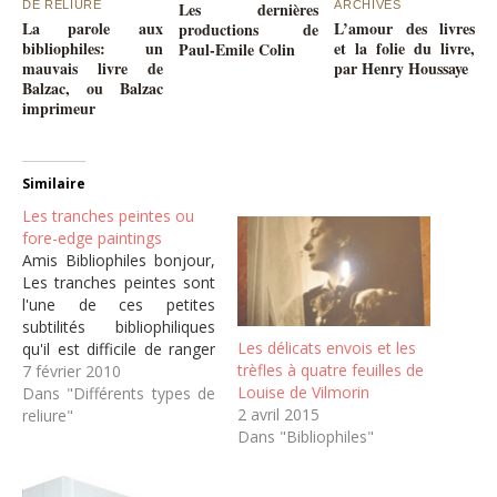
DE RELIURE
Les dernières
ARCHIVES
La parole aux
L’amour des livres
productions de
bibliophiles: un
et la folie du livre,
Paul-Emile Colin
mauvais livre de
par Henry Houssaye
Balzac, ou Balzac
imprimeur
Similaire
Les tranches peintes ou
fore-edge paintings
Amis Bibliophiles bonjour,
Les tranches peintes sont
l'une de ces petites
subtilités bibliophiliques
Les délicats envois et les
qu'il est difficile de ranger
trèfles à quatre feuilles de
dans une catégorie. S'agît-
7 février 2010
Louise de Vilmorin
il d'un complément à
Dans "Différents types de
2 avril 2015
l'illustration d'un ouvrage,
reliure"
Dans "Bibliophiles"
cela tient-il plus de la
reliure, n'est-ce qu'une
simple fantaisie héritée de