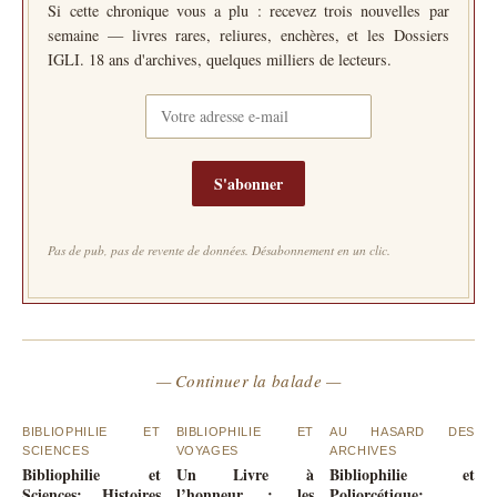
Si cette chronique vous a plu : recevez trois nouvelles par
semaine — livres rares, reliures, enchères, et les Dossiers
IGLI. 18 ans d'archives, quelques milliers de lecteurs.
S'abonner
Pas de pub, pas de revente de données. Désabonnement en un clic.
— Continuer la balade —
BIBLIOPHILIE ET
BIBLIOPHILIE ET
AU HASARD DES
SCIENCES
VOYAGES
ARCHIVES
Bibliophilie et
Un Livre à
Bibliophilie et
Sciences: Histoires
l’honneur : les
Poliorcétique: