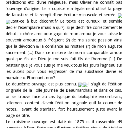
prédictions etc. d’une religieuse, mais Olivier ne connaît pas
l’ouvrage d’origine. Le « copiste » a également utilisé la page
de faux-titre et l’a rempli d’une écriture minuscule et serrée.
Etait-ce à but décoratif? Le texte est curieux, et semble
dédier l’exemplaire (mais à qui?). Si je déchiffre correctement le
début : « chère ame pour gage de mon amour je vous laisse le
souvenir amoureux & fréquent (?) de ma sainte passion ainsi
que la dévotion & la confiance au mistere (?) de mon auguste
sacrement. […] Dans ce mistere de mon incomparable amour
quoi que fils de Dieu je me suis fait fils de l’homme […] De
pasteur que je vous suis je me veux tous les jours l’agneau sur
les autels pour vous engresser de ma substance divine et
humaine ». Etonnant, non?
Le deuxième ouvrage est plus connu.
Il s’agît de l’édition
originale de la Folle Journée de Beaumarchais et dans ce cas,
on se trouve face au cas typique du bibliophile encombrant,
tellement content d’avoir l’édition originale qu’il la couvre de
notes… avant de s’arrêter, fort heureusement juste avant la
page de titre.
Le troisième ouvrage est daté de 1875 et il rassemble 49
vignettes à l’eau-forte pour illustrer le théâtre choisi de Molière