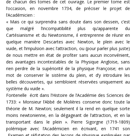
de chacun des tomes de cet ouvrage. Le premier tome est
l’occasion, en novembre 1734, de préciser le projet de
l’Académicien :
« Mais ce qui surprendra sans doute dans son dessein, c’est
que malgré l’incompatibilité plus qu’apparente du
Cartésianisme et du Newtonisme, il entreprenne de réunir en
quelque manière Descartes avec Newton, le plein avec le
vuide, et l’impulsion avec l’attraction, ou (pour parler plus juste)
de nous mettre en état de profiter sans aucun inconvénient,
des avantages incontestables de la Physique Angloise, sans
rien perdre de la supériorité de la physique Françoise; en un
mot de conserver le sistème du plein, et d’y introduire les
belles découvertes, qui sembloient réservées uniquement au
système du vuide ».
Fontenelle écrit dans l’Histoire de l’Académie des Sciences de
1733: « Monsieur l’Abbé de Molières conserve donc toute la
théorie de M. Newton; seulement il la rend en quelque sorte
moins newtonienne, en la dégageant de l’attraction, et en la
transportant dans le plein ». Pierre Sigorgne (1719-1809)
polémique avec l’Académicien en écrivant, en 1741 son
Examen et réfutation des leçons de physique expliquées par