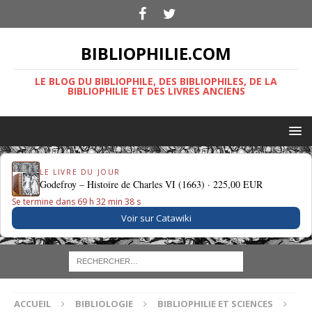
BIBLIOPHILIE.COM
LE BLOG DU BIBLIOPHILE, DES BIBLIOPHILES, DE LA
BIBLIOPHILIE ET DES LIVRES ANCIENS
LE LIVRE DU JOUR
Godefroy – Histoire de Charles VI (1663) ·
225,00 EUR
Se termine dans 69 h 32 min 37 s
Voir sur Catawiki
ACCUEIL
BIBLIOLOGIE
BIBLIOPHILIE ET SCIENCES