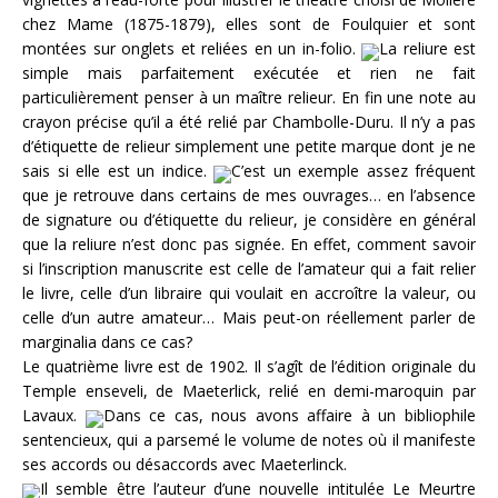
chez Mame (1875-1879), elles sont de Foulquier et sont
montées sur onglets et reliées en un in-folio.
La reliure est
simple mais parfaitement exécutée et rien ne fait
particulièrement penser à un maître relieur. En fin une note au
crayon précise qu’il a été relié par Chambolle-Duru. Il n’y a pas
d’étiquette de relieur simplement une petite marque dont je ne
sais si elle est un indice.
C’est un exemple assez fréquent
que je retrouve dans certains de mes ouvrages… en l’absence
de signature ou d’étiquette du relieur, je considère en général
que la reliure n’est donc pas signée. En effet, comment savoir
si l’inscription manuscrite est celle de l’amateur qui a fait relier
le livre, celle d’un libraire qui voulait en accroître la valeur, ou
celle d’un autre amateur… Mais peut-on réellement parler de
marginalia dans ce cas?
Le quatrième livre est de 1902. Il s’agît de l’édition originale du
Temple enseveli, de Maeterlick, relié en demi-maroquin par
Lavaux.
Dans ce cas, nous avons affaire à un bibliophile
sentencieux, qui a parsemé le volume de notes où il manifeste
ses accords ou désaccords avec Maeterlinck.
Il semble être l’auteur d’une nouvelle intitulée Le Meurtre