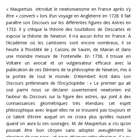
« Maupertuis introduit le newtonianisme en France après s’y
être « converti » lors d’un voyage en Angleterre en 1728. Il fait
paraître son Discours sur les différentes figures des Astres en
1732. Il y critique la théorie des tourbillons de Descartes et
expose la théorie de Newton. Il n’a aucun écho en France. À
l’Académie où les cartésiens sont encore nombreux, il se
heurte à l’hostilité de J. Cassini, de Saurin, de Mairan et dans
une moindre mesure de Fontenelle. En 1738, il trouve en
Voltaire un avocat et un vulgarisateur efficace avec la
publication de ses Elémens de la philosophie de Newton, mis à
la portée de tout le monde. D’Alembert écrit dans son
Discours préliminaire de l’Encyclopédie : « Le premier qui ait
osé parmi nous se déclarer ouvertement newtonien est
l’auteur du Discours sur la figure des astres, qui joint à des
connaissances géométriques très étendues cet esprit
philosophique avec lequel elles ne se trouvent pas toujours et
ce talent d’écrire auquel on ne croira plus qu’elles nuisent
quand on aura lu ses ouvrages. M. de Maupertuis a cru qu’on
pouvait être bon citoyen sans adopter aveuglément la
physique de son pays ; et pour attaquer cette physique, il a eu