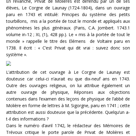
En revanche, Privat de Molières est défendu par un de ses
élèves, Le Corgne de Launay (1724-1804), dans un ouvrage
paru en 1743 et intitulé: Principes du système des petits
tourbillons, mis a la portée de tout le monde et appliqués aux
phénomènes les plus généraux. (Paris, C.A. Jombert. 1743.1
volume in-12 ; XI, (1), 428 pp.). Le « mis à la portée de tout le
monde » rappelle le titre des Elémens de Voltaire paru en
1738. Il écrit : « C’est Privat qui dit vrai : suivez donc son
système ».
L’attribution de cet ouvrage à Le Corgne de Launay est
douteuse car celui-ci n’aurait eu que dix-neuf ans en 1743.
Outre des ouvrages religieux, on lui attribue également un
autre ouvrage de physique, Réponses aux objections
contenues dans l’examen des leçons de physique de l’abbé de
Molière en forme de lettres à M. Sigorgne, paru en 1741 ; cette
attribution est aussi douteuse que la précédente. Quelqu’un a-
t-il des informations ?
Dans le numéro d’avril 1742, le rédacteur des Mémoires de
Trévoux critique le porte parole de Privat de Molières et