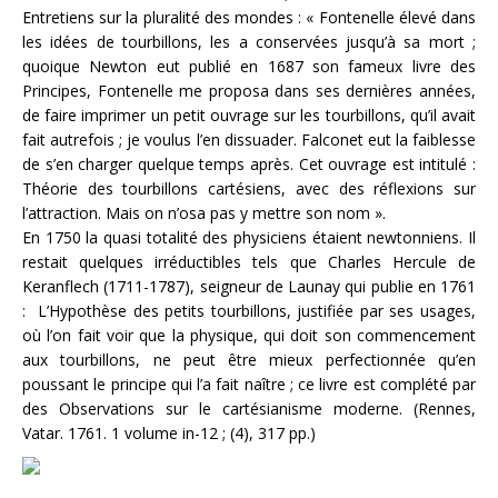
Entretiens sur la pluralité des mondes : « Fontenelle élevé dans
les idées de tourbillons, les a conservées jusqu’à sa mort ;
quoique Newton eut publié en 1687 son fameux livre des
Principes, Fontenelle me proposa dans ses dernières années,
de faire imprimer un petit ouvrage sur les tourbillons, qu’il avait
fait autrefois ; je voulus l’en dissuader. Falconet eut la faiblesse
de s’en charger quelque temps après. Cet ouvrage est intitulé :
Théorie des tourbillons cartésiens, avec des réflexions sur
l’attraction. Mais on n’osa pas y mettre son nom ».
En 1750 la quasi totalité des physiciens étaient newtonniens. Il
restait quelques irréductibles tels que Charles Hercule de
Keranflech (1711-1787), seigneur de Launay qui publie en 1761
: L’Hypothèse des petits tourbillons, justifiée par ses usages,
où l’on fait voir que la physique, qui doit son commencement
aux tourbillons, ne peut être mieux perfectionnée qu’en
poussant le principe qui l’a fait naître ; ce livre est complété par
des Observations sur le cartésianisme moderne. (Rennes,
Vatar. 1761. 1 volume in-12 ; (4), 317 pp.)