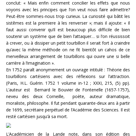
conclut: « Mais enfin comment concilier les effets que nous
voyons avec les principes que l’on veut nous faire admettre?
Peut-être sommes-nous trop curieux. La curiosité qui bâtit les
sistêmes est la premiere à les renverser »; mais il ajoute: « Il
faut aussi convenir qu’il est beaucoup plus difficile de bien
soutenir un système que de bien l’attaquer… si l’on réussissoit
à crever, ou à dissiper un petit tourbillon il serait fort à craindre
qu’avec la même méthode on ne fit bientôt un cahos de ce
merveilleux arrangement de tourbillons qui ouvre une si belle
carrière à l’imagination ».
En 1752 paraît anonymement un ouvrage intitulé : Théorie des
tourbillons cartésiens avec des réflexions sur l’attraction.
(Paris, H.L. Guérin. 1752 1 volume in-12 ; XXXI, 215, (5) pp).
L’auteur est Bernard le Bouvier de Fontenelle (1657-1757),
neveu des deux Corneille, poète, auteur dramatique,
moraliste, philosophe. Il fut pendant quarante-deux ans à partir
de 1699, secrétaire perpétuel de l’Académie des Sciences. Il est
resté cartésien jusqu’à sa mort.
L’Académicien de la Lande note, dans son édition des