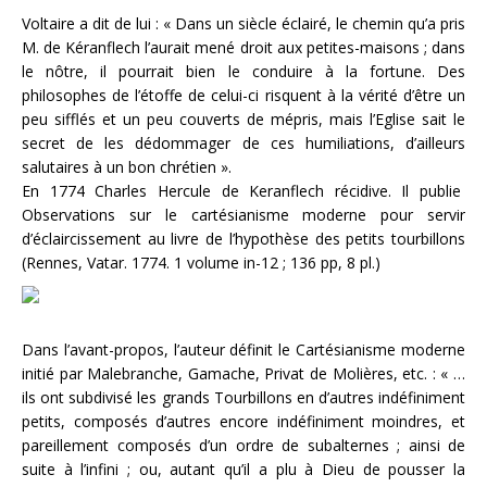
Voltaire a dit de lui : « Dans un siècle éclairé, le chemin qu’a pris
M. de Kéranflech l’aurait mené droit aux petites-maisons ; dans
le nôtre, il pourrait bien le conduire à la fortune. Des
philosophes de l’étoffe de celui-ci risquent à la vérité d’être un
peu sifflés et un peu couverts de mépris, mais l’Eglise sait le
secret de les dédommager de ces humiliations, d’ailleurs
salutaires à un bon chrétien ».
En 1774 Charles Hercule de Keranflech récidive. Il publie
Observations sur le cartésianisme moderne pour servir
d’éclaircissement au livre de l’hypothèse des petits tourbillons
(Rennes, Vatar. 1774. 1 volume in-12 ; 136 pp, 8 pl.)
Dans l’avant-propos, l’auteur définit le Cartésianisme moderne
initié par Malebranche, Gamache, Privat de Molières, etc. : « …
ils ont subdivisé les grands Tourbillons en d’autres indéfiniment
petits, composés d’autres encore indéfiniment moindres, et
pareillement composés d’un ordre de subalternes ; ainsi de
suite à l’infini ; ou, autant qu’il a plu à Dieu de pousser la