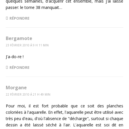
quelques semaines, d'acquérir cet ensemble, mais j'ai laissé
passer: le tome 38 manquait…
RÉPONDRE
Bergamote
23 FÉVRIER 2010 Á 9 H 11 MIN
J'a-do-re !
RÉPONDRE
Morgane
22 FÉVRIER 2010 Á 21 H 49 MIN
Pour moi, il est fort probable que ce soit des planches
coloriées à l'aquarelle. En effet, l'aquarelle peut être utilisé avec
très peu d'eau, d'où l'absence de "décharge", surtout si chaque
dessin a été laissé séché à l'air. L'aquarelle est soi dit en