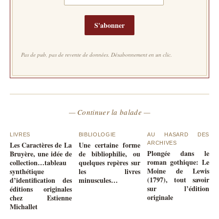
S'abonner
Pas de pub, pas de revente de données. Désabonnement en un clic.
— Continuer la balade —
LIVRES
BIBLIOLOGIE
AU HASARD DES
Les Caractères de La
Une certaine forme
ARCHIVES
Plongée dans le
Bruyère, une idée de
de bibliophilie, ou
roman gothique: Le
collection…tableau
quelques repères sur
Moine de Lewis
synthétique
les livres
(1797), tout savoir
d’identification des
minuscules…
sur l’édition
éditions originales
originale
chez Estienne
Michallet