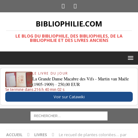
BIBLIOPHILIE.COM
LE BLOG DU BIBLIOPHILE, DES BIBLIOPHILES, DE LA
BIBLIOPHILIE ET DES LIVRES ANCIENS
LE LIVRE DU JOUR
La Grande Danse Macabre des Vifs - Martin van Maële
(1905-1909) ·
250,00 EUR
Se termine dans 216 h 40 min 02 s
Voir sur Catawiki
ACCUEIL
LIVRES
Le recueil de plantes coloriées… par