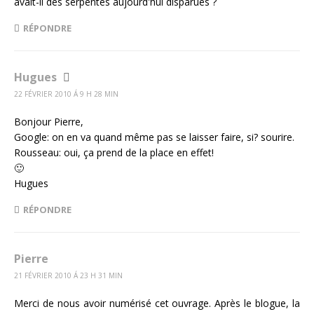
avait-il des serpentes aujourd'hui disparues ?
RÉPONDRE
Hugues
22 FÉVRIER 2010 Á 9 H 28 MIN
Bonjour Pierre,
Google: on en va quand même pas se laisser faire, si? sourire.
Rousseau: oui, ça prend de la place en effet!
🙂
Hugues
RÉPONDRE
Pierre
21 FÉVRIER 2010 Á 23 H 31 MIN
Merci de nous avoir numérisé cet ouvrage. Après le blogue, la