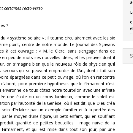
a
nt certaines recto-verso.
L
e
mes ?
e
 du « système solaire » ; il tourne circulairement avec les six
ême point, centre de notre monde. Le Journal des Sçavans
es à cet ouvrage : « M. le Clerc, sans s’engager dans de
en peu de mots ses nouvelles idées, et les preuves dont il
ur, on s’imagine bien que le nouveau rôle de physicien qu’il
 secours qui se peuvent emprunter de l’Art, dont il fait son
nt point épargnées dans ce petit ouvrage, où l’on en rencontre
it d’abord, pour première hypothèse, que le firmament n’est
 environne de tous côtez notre tourbillon avec une infinité
mée une étoile ou un corps lumineux, comme le soleil est
tion par l’autorité de la Genèse, où il est dit, que Dieu créa
 soin d’éclaircir par un exemple familier et à la portée des
par le moyen d’une figure, un petit enfant, qui en soufflant
produit quantité de petites bouteilles : image naïve de la
u Firmament, et qui est mise dans tout son jour, par une