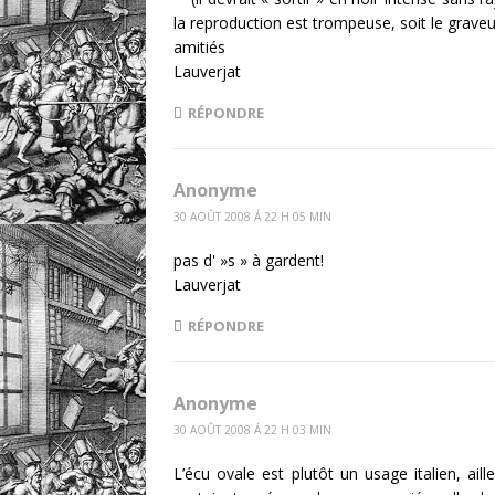
la reproduction est trompeuse, soit le graveu
amitiés
Lauverjat
RÉPONDRE
Anonyme
30 AOÛT 2008 Á 22 H 05 MIN
pas d' »s » à gardent!
Lauverjat
RÉPONDRE
Anonyme
30 AOÛT 2008 Á 22 H 03 MIN
L’écu ovale est plutôt un usage italien, aill