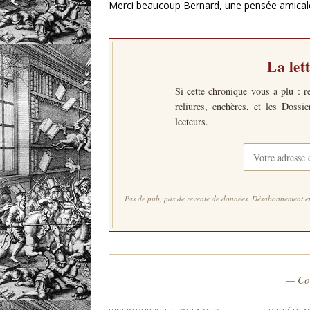
Merci beaucoup Bernard, une pensée amical
La let
Si cette chronique vous a plu : r
reliures, enchères, et les Dossi
lecteurs.
Pas de pub, pas de revente de données. Désabonnement en
— Co