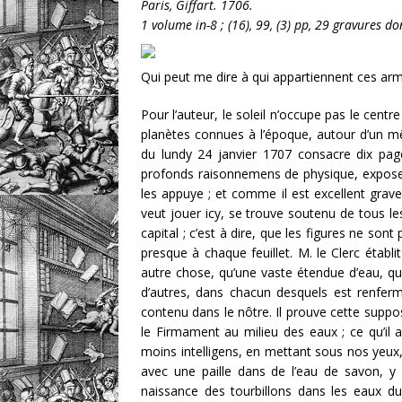
Paris, Giffart. 1706.
1 volume in-8 ; (16), 99, (3) pp, 29 gravures do
Qui peut me dire à qui appartiennent ces ar
Pour l’auteur, le soleil n’occupe pas le centre
planètes connues à l’époque, autour d’un m
du lundy 24 janvier 1707 consacre dix pag
profonds raisonnemens de physique, expose 
les appuye ; et comme il est excellent grave
veut jouer icy, se trouve soutenu de tous les
capital ; c’est à dire, que les figures ne so
presque à chaque feuillet. M. le Clerc établ
autre chose, qu’une vaste étendue d’eau, qui
d’autres, dans chacun desquels est renfer
contenu dans le nôtre. Il prouve cette supposi
le Firmament au milieu des eaux ; ce qu’il a
moins intelligens, en mettant sous nos yeux, 
avec une paille dans de l’eau de savon, y 
naissance des tourbillons dans les eaux d