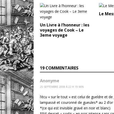
Le Mes
Un Livre à l’honneur : les
voyages de Cook – Le
3eme voyage
19 COMMENTAIRES
Anonyme
25 SEPTEMBRE 2008 Á 22 H 19 MIN
l’écu « sur le tout » est celui de gueldre et de 
lampassé et couronné de gueules* au 2 d’or 
*(ce qui est invisible gravé en noir et blanc)
**(il devrait « sortir » en noir intense sans 