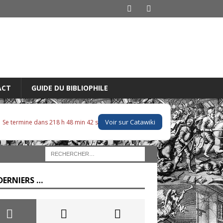
ACT
GUIDE DU BIBLIOPHILE
Voir sur Catawiki
Se termine dans 218 h 48 min 41 s
DERNIERS …