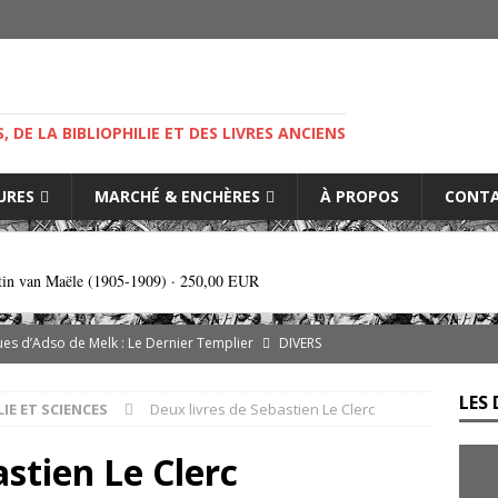
M
S, DE LA BIBLIOPHILIE ET DES LIVRES ANCIENS
IURES
MARCHÉ & ENCHÈRES
À PROPOS
CONT
tin van Maële (1905-1909) ·
250,00 EUR
es d’Adso de Melk : Le Dernier Templier
DIVERS
— Livres singuliers croisés sur eBay et Catawiki
EBAYANA
LES 
LIE ET SCIENCES
Deux livres de Sebastien Le Clerc
de.com : le vendeur, l’expert et la plateforme… comment s’y
stien Le Clerc
s cliniques de l’IGLI : la libido possidendi, ou jusqu’où aller pour