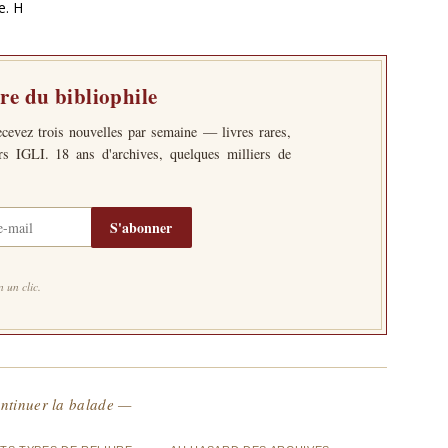
e. H
tre du bibliophile
ecevez trois nouvelles par semaine — livres rares,
ers IGLI. 18 ans d'archives, quelques milliers de
S'abonner
 un clic.
ntinuer la balade —