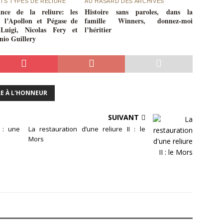
TS TYPES DE RELIURE
AU HASARD DES ARCHIVES
ance de la reliure: les
Histoire sans paroles, dans la
à l’Apollon et Pégase de
famille Winners, donnez-moi
Luigi, Nicolas Fery et
l’héritier
io Guillery
RE À L'HONNEUR
SUIVANT
 : une
La restauration d’une reliure II : le
Mors