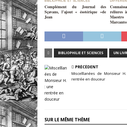
BIBLIOPHILIE ET SCIENCES
DIFFÉREN
Complément du Journal des
Connaiss
Sçavans, l’ajout « ésotérique »de
reliures 
Jean
Maestro 
Marcanton
BIBLIOPHILIE ET SCIENCES
UN LIV
PRÉCÉDENT
Miscelllanées de Monsieur H.
rentrée en douceur
SUR LE MÊME THÈME