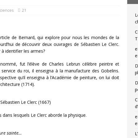
NIQUES DE L'IGLI
Sciences
21
L
ibris… on s’en tamponne ! Une chronique de Mathieu Lenoir
c
C
ticle de Bernard, qui explore pour nous les mondes de la
T
ujourd’hui de découvrir deux ouvrages de Sébastien Le Clerc.
e
à identifier les armes?
e
enommé, fut l’élève de Charles Lebrun célèbre peintre et
D
service du roi, il enseigna à la manufacture des Gobelins.
p
ective qu’il enseigna à l’Académie de peinture, on lui doit
D
rchitecture (1714).
p
C
 Sébastien Le Clerc (1667)
d
 dans lesquels Le Clerc aborde la physique.
e
e
ure sainte…
L