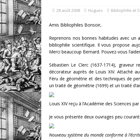
un livre
DOSSIERS CLI
28 août 2008
Hugues
Bibliophilie et 
[ 5 août 2026 ]
Les ex-l
Amis Bibliophiles Bonsoir,
DIVERS
Reprenons nos bonnes habitudes avec un ar
bibliophilie scientifique. Il vous propose a
Merci beaucoup Bernard. Pouvez-vous l’aider 
Sébastien Le Clerc (1637-1714), graveur r
décorateur auprès de Louis XIV. Attaché au 
Féru de géométrie et des techniques de persp
un traité de géométrie (1699) et un traité d’a
Louis XIV reçu à l’Académie des Sciences par
Je vous présente deux ouvrages peu courants
Nouveau système du monde conforme à l’écrit