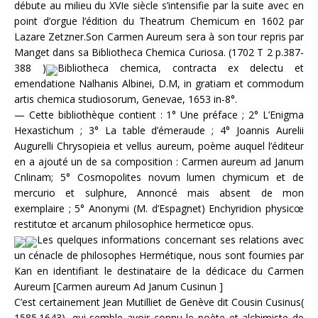
débute au milieu du XVIe siècle s’intensifie par la suite avec en
point d’orgue l’édition du Theatrum Chemicum en 1602 par
Lazare Zetzner.Son Carmen Aureum sera à son tour repris par
Manget dans sa Bibliotheca Chemica Curiosa. (1702 T 2 p.387-
388 )
Bibliotheca chemica, contracta ex delectu et
emendatione Nalhanis Albinei, D.M, in gratiam et commodum
artis chemica studiosorum, Genevae, 1653 in-8°.
— Cette bibliothèque contient : 1° Une préface ; 2° L’Enigma
Hexastichum ; 3° La table d’émeraude ; 4° Joannis Aurelii
Augurelli Chrysopieia et vellus aureum, poème auquel l’éditeur
en a ajouté un de sa composition : Carmen aureum ad Janum
Cnlinam; 5° Cosmopolites novum lumen chymicum et de
mercurio et sulphure, Annoncé mais absent de mon
exemplaire ; 5° Anonymi (M. d’Espagnet) Enchyridion physicœ
restitutœ et arcanum philosophice hermeticœ opus.
Les quelques informations concernant ses relations avec
un cénacle de philosophes Hermétique, nous sont fournies par
Kan en identifiant le destinataire de la dédicace du Carmen
Aureum [Carmen aureum Ad Janum Cusinun ]
C’est certainement Jean Mutilliet de Genève dit Cousin Cusinus(
1585.1643), qui semble avoir connu le poète et alchimiste de