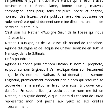
simplement le jugement d’Anatole France qui le résume avec
pertinence : « Bonne lame, bonne plume, mauvais
compagnon, sans peur, sans scrupules, poète et brigand,
honneur des lettres, peste publique, avec des poussées de
rude honnêteté qui lui donnent une mine d’homme antique, de
héros de Plutarque. »
C’est son fils Nathan d’Aubigné Sieur de la Fosse qui nous
intéresse ici :
Nathan D’aubigne, dit de La Fosse, fils naturel de Théodore-
Agrippa d’Aubigné et de Jacqueline Chayer serait né en 1601 à
Nancray, dans le Gâtinais.
Le fils palindrome :
Agrippa lui donna pour prénom Nathan, le nom du prophète,
et pour surnom Engibaud.Il s’en explique dans son testament
: »Je le fis nommer Nathan, & lui donnai pour surnom
Engibaud, premièrement montrant par le nom qui retourné se
trouve de même à retourner le surnom aussi, & trouver celui
du père. En second lieu, j’ai voulu que ce nom me fut un
Nathan, qui signifie donné, & que le nom du censeur de David
representât mon ord peché aux yeux et aux oreilles
incessamment.