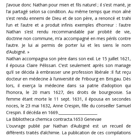
J’avoue donc Nathan pour mien et fils naturel ; il s’est marié, je
l’ai partagé selon sa condition. Au même temps que mon aîné
s’est rendu ennemi de Dieu et de son père, a renoncé et trahi
l’un et l’autre et a produit infinis exemples d’horreur : l’autre
Nathan s’est rendu recommandable par probité de vie,
doctrine non commune, m’a accompagné en mes périls contre
l’autre. Je lui ai permis de porter lui et les siens le nom
d’Aubigné. »
Nathan accompagna son père dans son exil. Le 15 juillet 1621,
il épousa Claire Pélissari. C’est seulement après son mariage
qu’il se décida à embrasser une profession libérale :Il fut reçu
docteur en médecine à l’université de Fribourg en Brisgau. Dès
lors, il exerça la médecine dans sa patrie d’adoption qui
l’honora, le 20 mars 1627, des droits de bourgeoisie. Sa
femme étant morte le 11 sept. 1631, il épousa en secondes
noces, le 23 mai 1632, Anne Crespin, fille du conseiller Samuel
Crespin. Il décéda en 1669._____________________
La Bibliotheca chemica contracta.1653 Genevae
L’ouvrage publié par Nathan d’Aubigné est un recueil de
différents traités d’alchimie. La publication de ces compilations