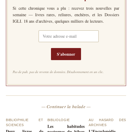
Si cette chronique vous a plu : recevez trois nouvelles par
semaine — livres rares, reliures, enchères, et les Dossiers
IGLI. 18 ans d'archives, quelques milliers de lecteurs.
S'abonner
Pas de pub, pas de revente de données. Désabonnement en un clic.
— Continuer la balade —
BIBLIOPHILIE ET
BIBLIOLOGIE
AU HASARD DES
SCIENCES
Les habitudes
ARCHIVES
Deux livres de
L’Encyclopédie
nocturnes du hibou