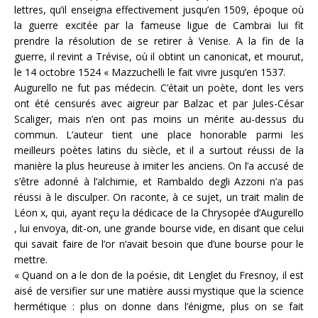
lettres, qu’il enseigna effectivement jusqu’en 1509, époque où
la guerre excitée par la fameuse ligue de Cambrai lui fit
prendre la résolution de se retirer à Venise. A la fin de la
guerre, il revint a Trévise, où il obtint un canonicat, et mourut,
le 14 octobre 1524 « Mazzuchelli le fait vivre jusqu’en 1537.
Augurello ne fut pas médecin. C’était un poète, dont les vers
ont été censurés avec aigreur par Balzac et par Jules-César
Scaliger, mais n’en ont pas moins un mérite au-dessus du
commun. L’auteur tient une place honorable parmi les
meilleurs poètes latins du siècle, et il a surtout réussi de la
manière la plus heureuse à imiter les anciens. On l’a accusé de
s’être adonné à l’alchimie, et Rambaldo degli Azzoni n’a pas
réussi à le disculper. On raconte, à ce sujet, un trait malin de
Léon x, qui, ayant reçu la dédicace de la Chrysopée d’Augurello
, lui envoya, dit-on, une grande bourse vide, en disant que celui
qui savait faire de l’or n’avait besoin que d’une bourse pour le
mettre.
« Quand on a le don de la poésie, dit Lenglet du Fresnoy, il est
aisé de versifier sur une matière aussi mystique que la science
hermétique : plus on donne dans l’énigme, plus on se fait