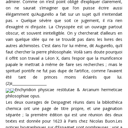
admirer. Comme on n’est point obligé d’expliquer clairement,
on ne saurait s’imaginer que l’on puisse écrire aussi
élégamment qu’Augurello a fait sur un sujet qu’il n’entendait
pas. » Quelque sévère que soit ce jugement, il n’a rien
d’exagéré ni d’injuste. La Chrysopée est un ouvrage partout
obscur, et souvent inintelligible. On y chercherait d’ailleurs en
vain quelque idée qui ne se trouvât pas dans les livres des
autres alchimistes. C’est dans l’or lui même, dit Augurello, qu’il
faut chercher la pierre philosophale. Voilà sans doute pourquoi
il offrit son travail a Léon X, dans l’espoir que la munificence
papale le mettrait à même de faire ses recherches ; mais le
spirituel pontife ne fut pas dupe de l’artifice, comme l’avaient
été tant de princes moins éclairés que lui.
(2)ii____________________
Enchyridion physicae restitutae & Arcanum hermeticae
philosophiae opus.
Les deux ouvrages de Despagnet réunis dans la bibliothéca
chemica ont une page de titre propre, et une pagination
séparée ; la première édition qui est une réunion des deux
textes est donnée pour 1623 à Paris chez Nicolas Buon.Les
notices biographiques sur d’Espagnet sont nombreuses ; voir a