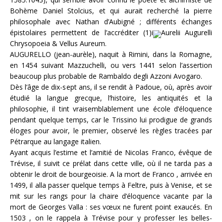
Bohème Daniel Stolcius, et qui aurait recherché la pierre
philosophale avec Nathan d’Aubigné ; différents échanges
épistolaires permettent de l’accréditer (1)i
Aurelii Augurelli
Chrysopoeia & Vellus Aureum.
AUGURELLO (jean-aurèle), naquit à Rimini, dans la Romagne,
en 1454 suivant Mazzuchelli, ou vers 1441 selon l’assertion
beaucoup plus probable de Rambaldo degli Azzoni Avogaro.
Dès l’âge de dix-sept ans, il se rendit à Padoue, où, après avoir
étudié la langue grecque, l’histoire, les antiquités et la
philosophie, il tint vraisemblablement une école d’éloquence
pendant quelque temps, car le Trissino lui prodigue de grands
éloges pour avoir, le premier, observé les règles tracées par
Pétrarque au langage italien.
Ayant acquis l’estime et l’amitié de Nicolas Franco, évêque de
Trévise, il suivit ce prélat dans cette ville, où il ne tarda pas a
obtenir le droit de bourgeoisie. A la mort de Franco , arrivée en
1499, il alla passer quelque temps à Feltre, puis à Venise, et se
mit sur les rangs pour la chaire d’éloquence vacante par la
mort de Georges Valla : ses vœux ne furent point exaucés. En
1503 , on le rappela à Trévise pour y professer les belles-