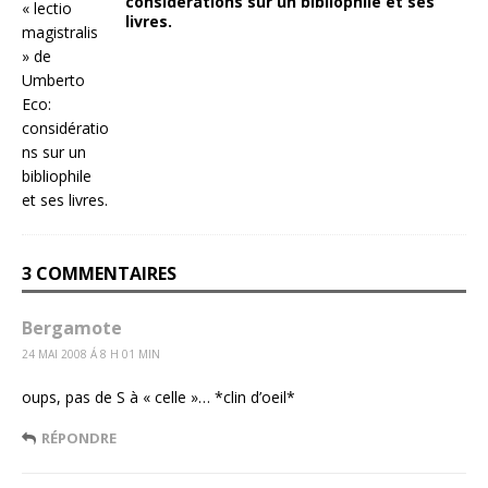
considérations sur un bibliophile et ses
livres.
3 COMMENTAIRES
Bergamote
24 MAI 2008 Á 8 H 01 MIN
oups, pas de S à « celle »… *clin d’oeil*
RÉPONDRE