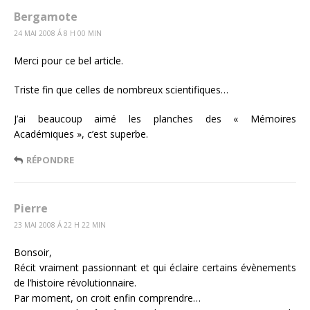
Bergamote
24 MAI 2008 Á 8 H 00 MIN
Merci pour ce bel article.
Triste fin que celles de nombreux scientifiques…
J’ai beaucoup aimé les planches des « Mémoires
Académiques », c’est superbe.
RÉPONDRE
Pierre
23 MAI 2008 Á 22 H 22 MIN
Bonsoir,
Récit vraiment passionnant et qui éclaire certains évènements
de l’histoire révolutionnaire.
Par moment, on croit enfin comprendre…