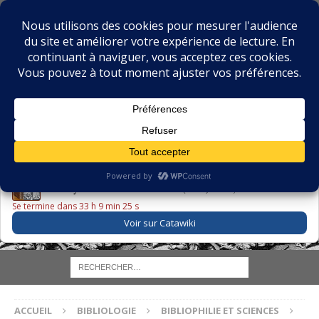
BIBLIOPHILIE.COM
LE BLOG DU BIBLIOPHILE, DES BIBLIOPHILES, DE LA
BIBLIOPHILIE ET DES LIVRES ANCIENS
LE LIVRE DU JOUR
Godefroy – Histoire de Charles VI (1663) ·
225,00 EUR
Se termine dans 33 h 9 min 24 s
Voir sur Catawiki
ACCUEIL
BIBLIOLOGIE
BIBLIOPHILIE ET SCIENCES