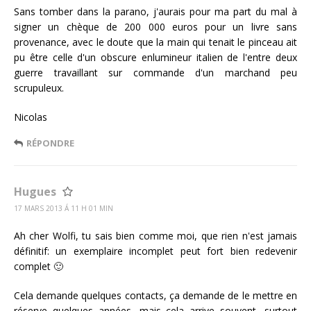
Sans tomber dans la parano, j'aurais pour ma part du mal à
signer un chèque de 200 000 euros pour un livre sans
provenance, avec le doute que la main qui tenait le pinceau ait
pu être celle d'un obscure enlumineur italien de l'entre deux
guerre travaillant sur commande d'un marchand peu
scrupuleux.
Nicolas
RÉPONDRE
Hugues
17 MARS 2013 Á 11 H 01 MIN
Ah cher Wolfi, tu sais bien comme moi, que rien n'est jamais
définitif: un exemplaire incomplet peut fort bien redevenir
complet 🙂
Cela demande quelques contacts, ça demande de le mettre en
réserve quelques années, mais cela arrive souvent, surtout