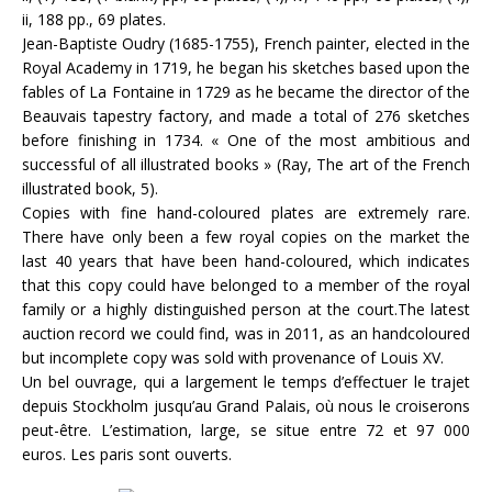
ii, 188 pp., 69 plates.
Jean-Baptiste Oudry (1685-1755), French painter, elected in the
Royal Academy in 1719, he began his sketches based upon the
fables of La Fontaine in 1729 as he became the director of the
Beauvais tapestry factory, and made a total of 276 sketches
before finishing in 1734. « One of the most ambitious and
successful of all illustrated books » (Ray, The art of the French
illustrated book, 5).
Copies with fine hand-coloured plates are extremely rare.
There have only been a few royal copies on the market the
last 40 years that have been hand-coloured, which indicates
that this copy could have belonged to a member of the royal
family or a highly distinguished person at the court.The latest
auction record we could find, was in 2011, as an handcoloured
but incomplete copy was sold with provenance of Louis XV.
Un bel ouvrage, qui a largement le temps d’effectuer le trajet
depuis Stockholm jusqu’au Grand Palais, où nous le croiserons
peut-être. L’estimation, large, se situe entre 72 et 97 000
euros. Les paris sont ouverts.