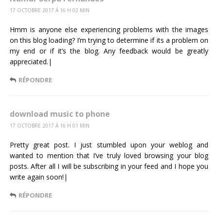
17 OCTOBRE 2017 Á 16 H 02 MIN
Hmm is anyone else experiencing problems with the images
on this blog loading? I’m trying to determine if its a problem on
my end or if it’s the blog. Any feedback would be greatly
appreciated.|
RÉPONDRE
download music to phone
17 OCTOBRE 2017 Á 16 H 01 MIN
Pretty great post. I just stumbled upon your weblog and
wanted to mention that I’ve truly loved browsing your blog
posts. After all I will be subscribing in your feed and I hope you
write again soon!|
RÉPONDRE