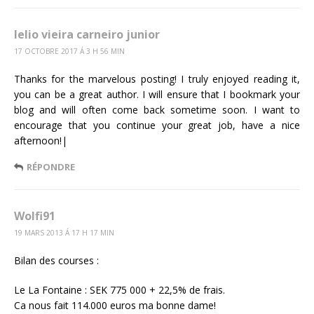
lelio vieira carneiro junior
17 OCTOBRE 2017 Á 3 H 56 MIN
Thanks for the marvelous posting! I truly enjoyed reading it,
you can be a great author. I will ensure that I bookmark your
blog and will often come back sometime soon. I want to
encourage that you continue your great job, have a nice
afternoon!|
RÉPONDRE
Wolfi91
19 MARS 2013 Á 17 H 17 MIN
Bilan des courses :
Le La Fontaine : SEK 775 000 + 22,5% de frais.
Ca nous fait 114.000 euros ma bonne dame!