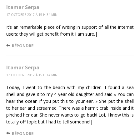
Itamar Serpa
17 OCTOBRE 2017 Á 15 H 34 MIN
It’s an remarkable piece of writing in support of all the internet
users; they will get benefit from it I am sure.|
RÉPONDRE
Itamar Serpa
17 OCTOBRE 2017 Á 15 H 14 MIN
Today, I went to the beach with my children. I found a sea
shell and gave it to my 4 year old daughter and said « You can
hear the ocean if you put this to your ear. » She put the shell
to her ear and screamed. There was a hermit crab inside and it
pinched her ear. She never wants to go back! LoL I know this is
totally off topic but I had to tell someone!|
RÉPONDRE