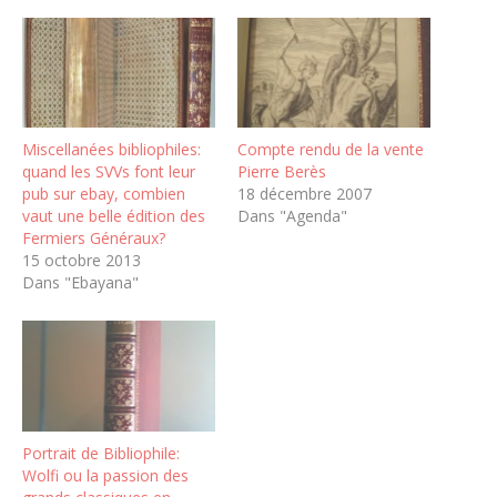
Miscellanées bibliophiles:
Compte rendu de la vente
quand les SVVs font leur
Pierre Berès
pub sur ebay, combien
18 décembre 2007
vaut une belle édition des
Dans "Agenda"
Fermiers Généraux?
15 octobre 2013
Dans "Ebayana"
Portrait de Bibliophile:
Wolfi ou la passion des