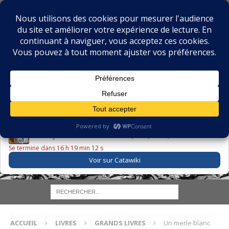
BIBLIOPHILIE.COM
LE BLOG DU BIBLIOPHILE, DES BIBLIOPHILES, DE LA
BIBLIOPHILIE ET DES LIVRES ANCIENS
LE LIVRE DU JOUR
Godefroy – Histoire de Charles VI (1663) ·
225,00 EUR
Se termine dans 16 h 19 min 11 s
Voir sur Catawiki
ACCUEIL
LIVRES
GRANDS LIVRES
Un merle blanc