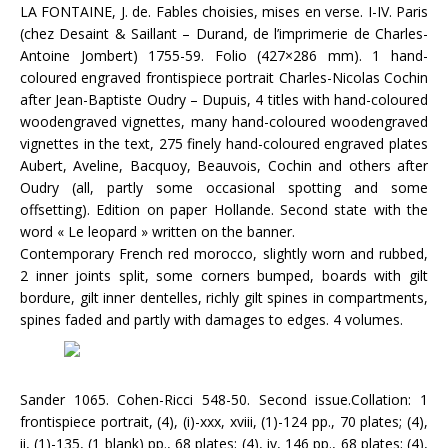
LA FONTAINE, J. de. Fables choisies, mises en verse. I-IV. Paris
(chez Desaint & Saillant – Durand, de l’imprimerie de Charles-
Antoine Jombert) 1755-59. Folio (427×286 mm). 1 hand-
coloured engraved frontispiece portrait Charles-Nicolas Cochin
after Jean-Baptiste Oudry – Dupuis, 4 titles with hand-coloured
woodengraved vignettes, many hand-coloured woodengraved
vignettes in the text, 275 finely hand-coloured engraved plates
Aubert, Aveline, Bacquoy, Beauvois, Cochin and others after
Oudry (all, partly some occasional spotting and some
offsetting). Edition on paper Hollande. Second state with the
word « Le leopard » written on the banner.
Contemporary French red morocco, slightly worn and rubbed,
2 inner joints split, some corners bumped, boards with gilt
bordure, gilt inner dentelles, richly gilt spines in compartments,
spines faded and partly with damages to edges. 4 volumes.
Sander 1065. Cohen-Ricci 548-50. Second issue.Collation: 1
frontispiece portrait, (4), (i)-xxx, xviii, (1)-124 pp., 70 plates; (4),
ii, (1)-135, (1 blank) pp., 68 plates; (4), iv, 146 pp., 68 plates; (4),