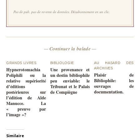
Pas de pub, pas de revente de données. Désabonnement en un clic.
— Continuer la balade —
GRANDS LIVRES
BIBLIOLOGIE
AU HASARD DES
Hypnerotomachia
Une provenance et
ARCHIVES
Plaisir de
Poliphili ou la
un destin bibliophile
Bibliophile: les
relative supériorité
peu enviable: le
ouvrages de
d’éditions
Tribunat et le Palais
documentation.
postérieures sur
de Compiègne
l’édition de Alde
Manucce. La
« preuve par
l’image »?
Similaire