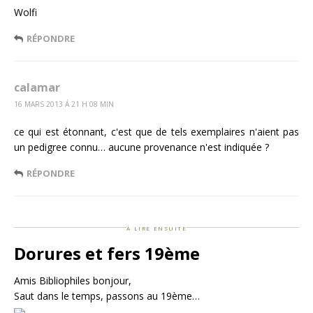
Wolfi
RÉPONDRE
calamar
16 MARS 2013 Á 21 H 08 MIN
ce qui est étonnant, c'est que de tels exemplaires n'aient pas
un pedigree connu… aucune provenance n'est indiquée ?
RÉPONDRE
à lire ensuite
Dorures et fers 19ème
Amis Bibliophiles bonjour,
Saut dans le temps, passons au 19ème…