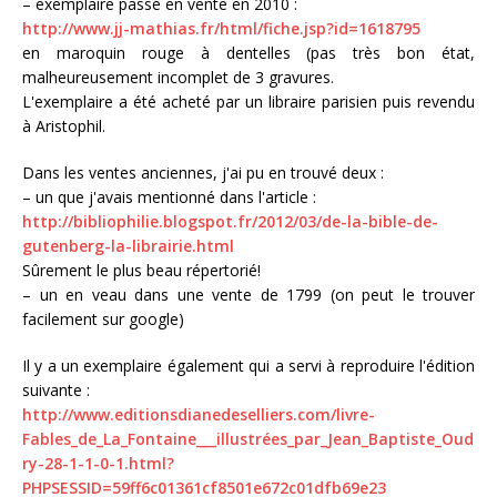
– exemplaire passé en vente en 2010 :
http://www.jj-mathias.fr/html/fiche.jsp?id=1618795
en maroquin rouge à dentelles (pas très bon état,
malheureusement incomplet de 3 gravures.
L'exemplaire a été acheté par un libraire parisien puis revendu
à Aristophil.
Dans les ventes anciennes, j'ai pu en trouvé deux :
– un que j'avais mentionné dans l'article :
http://bibliophilie.blogspot.fr/2012/03/de-la-bible-de-
gutenberg-la-librairie.html
Sûrement le plus beau répertorié!
– un en veau dans une vente de 1799 (on peut le trouver
facilement sur google)
Il y a un exemplaire également qui a servi à reproduire l'édition
suivante :
http://www.editionsdianedeselliers.com/livre-
Fables_de_La_Fontaine___illustrées_par_Jean_Baptiste_Oud
ry-28-1-1-0-1.html?
PHPSESSID=59ff6c01361cf8501e672c01dfb69e23