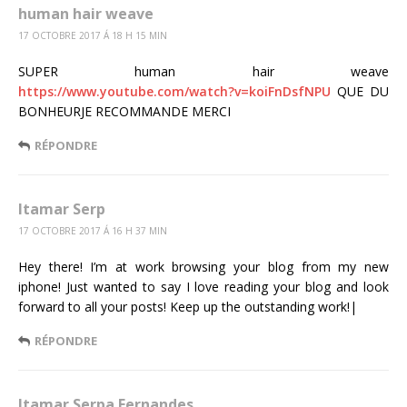
human hair weave
17 OCTOBRE 2017 Á 18 H 15 MIN
SUPER human hair weave
https://www.youtube.com/watch?v=koiFnDsfNPU
QUE DU
BONHEURJE RECOMMANDE MERCI
RÉPONDRE
Itamar Serp
17 OCTOBRE 2017 Á 16 H 37 MIN
Hey there! I’m at work browsing your blog from my new
iphone! Just wanted to say I love reading your blog and look
forward to all your posts! Keep up the outstanding work!|
RÉPONDRE
Itamar Serpa Fernandes